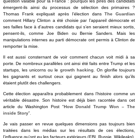
question valable pour la France : pourquoi les pires des candidats
émergent-ils ainsi du processus de sélection des primaires ?
Thomas Frank expliquait après l’élection dans
The Guardian
comment Hillary Clinton a été choisie par l’appareil démocrate et
ses failles face à d’autres candidats qui s’en seraient mieux sortis,
pensent-ils, comme Joe Biden ou Bernie Sanders. Mais les
manipulations internes au parti démocrate ont permis à Clinton de
remporter la mise.
Il est aussi consternant de voir comment chacun voit midi à sa
porte. De nombreux parallèles ont ainsi été faits entre Trump et les
startups, les unicorns ou le
growth hacking
. On glorifie toujours
les gagnants et surtout ceux qui gagnent au finish alors qu’ils
étaient plutôt des challengers.
Cette élection apparaîtra probablement dans l’histoire comme un
véritable désastre. Son histoire est déjà bien racontée dans cet
article du Washington Post “
How Donald Trump Won – The
inside Story
”.
Je vais passer en revue quelques dimensions pas toujours bien
traitées dans les médias sur les résultats de ces élections,
l’influence qu’ont eu les facteurs extérieurs (FBI, Russie, Wikileaks),