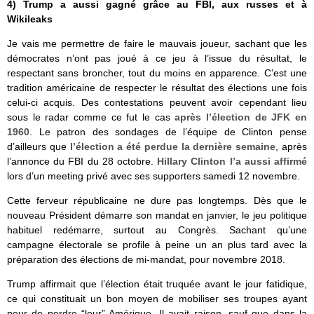
4) Trump a aussi gagné grâce au FBI, aux russes et à
Wikileaks
Je vais me permettre de faire le mauvais joueur, sachant que les
démocrates n’ont pas joué à ce jeu à l’issue du résultat, le
respectant sans broncher, tout du moins en apparence. C’est une
tradition américaine de respecter le résultat des élections une fois
celui-ci acquis. Des contestations peuvent avoir cependant lieu
sous le radar comme ce fut le cas
après l’élection de JFK en
1960
. Le patron des sondages de l’équipe de Clinton pense
d’ailleurs que
l’élection a été perdue la dernière semaine
, après
l’annonce du FBI du 28 octobre.
Hillary Clinton l’a aussi affirmé
lors d’un meeting privé avec ses supporters samedi 12 novembre.
Cette ferveur républicaine ne dure pas longtemps. Dès que le
nouveau Président démarre son mandat en janvier, le jeu politique
habituel redémarre, surtout au Congrès. Sachant qu’une
campagne électorale se profile à peine un an plus tard avec la
préparation des élections de mi-mandat, pour novembre 2018.
Trump affirmait que l’élection était truquée avant le jour fatidique,
ce qui constituait un bon moyen de mobiliser ses troupes ayant
peur de perdre “leur” Amérique. Il avait raison, sauf que dans la