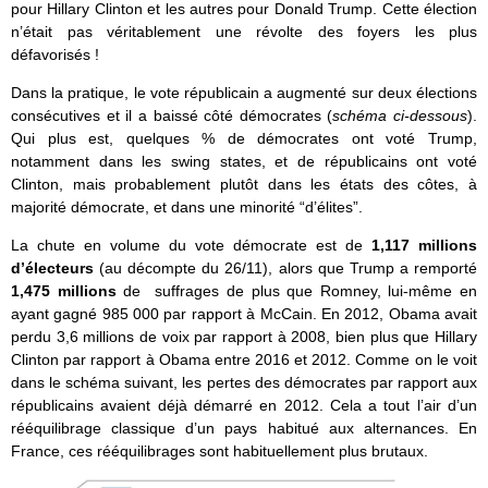
pour Hillary Clinton et les autres pour Donald Trump. Cette élection
n’était pas véritablement une révolte des foyers les plus
défavorisés !
Dans la pratique, le vote républicain a augmenté sur deux élections
consécutives et il a baissé côté démocrates (
schéma ci-dessous
).
Qui plus est, quelques % de démocrates ont voté Trump,
notamment dans les swing states, et de républicains ont voté
Clinton, mais probablement plutôt dans les états des côtes, à
majorité démocrate, et dans une minorité “d’élites”.
La chute en volume du vote démocrate est de
1,117 millions
d’électeurs
(au décompte du 26/11), alors que Trump a remporté
1,475 millions
de suffrages de plus que Romney, lui-même en
ayant gagné 985 000 par rapport à McCain. En 2012, Obama avait
perdu 3,6 millions de voix par rapport à 2008, bien plus que Hillary
Clinton par rapport à Obama entre 2016 et 2012. Comme on le voit
dans le schéma suivant, les pertes des démocrates par rapport aux
républicains avaient déjà démarré en 2012. Cela a tout l’air d’un
rééquilibrage classique d’un pays habitué aux alternances. En
France, ces rééquilibrages sont habituellement plus brutaux.