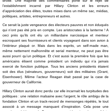
droite. Une majorité des commentaires porte sur le rejet de
l’establishment incarné par Hillary Clinton et les erreurs
d’appréciation des élites, toutes mises dans un même sac, médias,
politiques, artistes, entrepreneurs et autres.
Ce serait la juste vengeance des électeurs pauvres et non éduqués
qui n’ont pas été pris en compte. Les aristocrates à la lanterne ! A
ceci près qu’ils ont élu un milliardaire narcissique et menteur
escroquant ses fournisseurs et clients voyageant dans son avion à
l’intérieur plaqué or. Mais dans les esprits, un self-made man,
même nettement malhonnête et serial menteur, ne peut pas être
aussi pourri qu’un politique. Et c’est aussi la première fois que les
américains élisent comme président un individu qui n’a jamais
exercé de fonction publique. Tous les anciens présidents étaient
soit des élus (sénateurs, gouverneurs) soit des militaires (Grant,
Eisenhower). Même l’acteur Reagan était passé par la case de
gouverneur de Californie.
Hillary Clinton aurait donc perdu car elle incarnait les turpitudes des
politiques : une relation malsaine avec l’argent, le rôle ambigu de la
fondation Clinton et un track-record de mensonges répétés, le tout
associé à un message manquant d’inspiration. Cela pose une