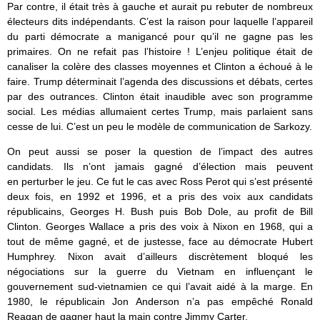
Par contre, il était très à gauche et aurait pu rebuter de nombreux
électeurs dits indépendants. C’est la raison pour laquelle l’appareil
du parti démocrate a manigancé pour qu’il ne gagne pas les
primaires. On ne refait pas l’histoire ! L’enjeu politique était de
canaliser la colère des classes moyennes et Clinton a échoué à le
faire. Trump déterminait l’agenda des discussions et débats, certes
par des outrances. Clinton était inaudible avec son programme
social. Les médias allumaient certes Trump, mais parlaient sans
cesse de lui. C’est un peu le modèle de communication de Sarkozy.
On peut aussi se poser la question de l’impact des autres
candidats. Ils n’ont jamais gagné d’élection mais peuvent
en perturber le jeu. Ce fut le cas avec Ross Perot qui s’est présenté
deux fois, en 1992 et 1996, et a pris des voix aux candidats
républicains, Georges H. Bush puis Bob Dole, au profit de Bill
Clinton. Georges Wallace a pris des voix à Nixon en 1968, qui a
tout de même gagné, et de justesse, face au démocrate Hubert
Humphrey. Nixon avait d’ailleurs discrètement bloqué les
négociations sur la guerre du Vietnam en influençant le
gouvernement sud-vietnamien ce qui l’avait aidé à la marge. En
1980, le républicain Jon Anderson n’a pas empêché Ronald
Reagan de gagner haut la main contre Jimmy Carter.