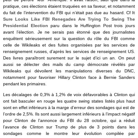
pratique, ces élections étaient truquées en sa faveur, et notamment
du fait de l’intervention du FBI qui n’était pas due au hasard. Cf
It
Sure Looks Like FBI Renegades Are Trying To Swing The
Presidential Election
paru dans le Huffington Post trois jours
avant l’élection. Je ne serais pas étonné que des journalistes
enquêtent sérieusement sur la question du rôle du FBI comme
celle de Wikileaks et des fuites organisées par les services de
renseignement russes, d’après les services de renseignement US.
Des livres paraîtront surement sur le sujet d’ici un an. On peut
aussi se délecter des mails du camp démocrate révélés par
Wikileaks qui dévoilent les manipulations diverses du DNC,
notamment pour favoriser Hillary Clinton face à Bernie Sanders
pendant les primaires.
Les décalages de 0,3% à 1,2% de voix défavorables à Clinton qui
ont fait basculer en rouge les quatre swing states listés plus haut
sont en effet inférieurs à la marge d’erreur des sondages qui est de
l’ordre de 2,5%. Ils sont aussi largement inférieurs à l’impact négatif
pour Clinton de l’annonce du FBI du 28 octobre, qui a réduit
l’avance de Clinton sur Trump de plus de 3 points dans les
sondages comme le montre leur évolution compilée par