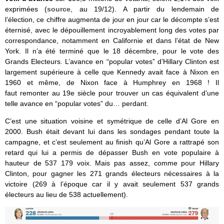
exprimées (
source
, au 19/12). A partir du lendemain de
l’élection, ce chiffre augmenta de jour en jour car le décompte s’est
éternisé, avec le dépouillement incroyablement long des votes par
correspondance, notamment en Californie et dans l’état de New
York. Il n’a été terminé que le 18 décembre, pour le vote des
Grands Electeurs. L’avance en “popular votes” d’Hillary Clinton est
largement supérieure à celle que Kennedy avait face à Nixon en
1960 et même, de Nixon face à Humphrey en 1968 ! Il
faut remonter au 19e siècle pour trouver un cas équivalent d’une
telle avance en “popular votes” du… perdant.
C’est une situation voisine et symétrique de celle d’Al Gore en
2000. Bush était devant lui dans les sondages pendant toute la
campagne, et c’est seulement au finish qu’Al Gore a rattrapé son
retard qui lui a permis de dépasser Bush en vote populaire à
hauteur de 537 179 voix. Mais pas assez, comme pour Hillary
Clinton, pour gagner les 271 grands électeurs nécessaires à la
victoire (269 à l’époque car il y avait seulement 537 grands
électeurs au lieu de 538 actuellement).