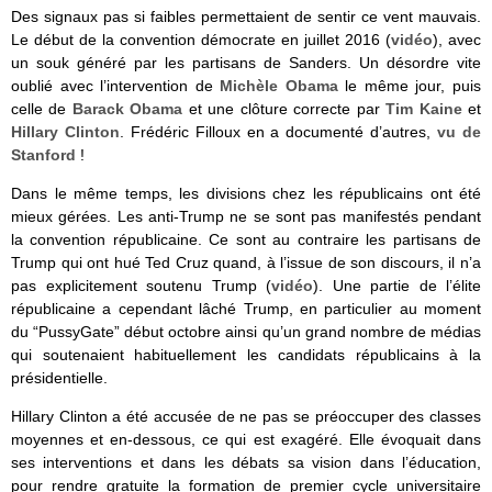
Des signaux pas si faibles permettaient de sentir ce vent mauvais.
Le début de la convention démocrate en juillet 2016 (
vidéo
), avec
un souk généré par les partisans de Sanders. Un désordre vite
oublié avec l’intervention de
Michèle Obama
le même jour, puis
celle de
Barack Obama
et une clôture correcte par
Tim Kaine
et
Hillary Clinton
. Frédéric Filloux en a documenté d’autres,
vu de
Stanford
!
Dans le même temps, les divisions chez les républicains ont été
mieux gérées. Les anti-Trump ne se sont pas manifestés pendant
la convention républicaine. Ce sont au contraire les partisans de
Trump qui ont hué Ted Cruz quand, à l’issue de son discours, il n’a
pas explicitement soutenu Trump (
vidéo
). Une partie de l’élite
républicaine a cependant lâché Trump, en particulier au moment
du “PussyGate” début octobre ainsi qu’un grand nombre de médias
qui soutenaient habituellement les candidats républicains à la
présidentielle.
Hillary Clinton a été accusée de ne pas se préoccuper des classes
moyennes et en-dessous, ce qui est exagéré. Elle évoquait dans
ses interventions et dans les débats sa vision dans l’éducation,
pour rendre gratuite la formation de premier cycle universitaire