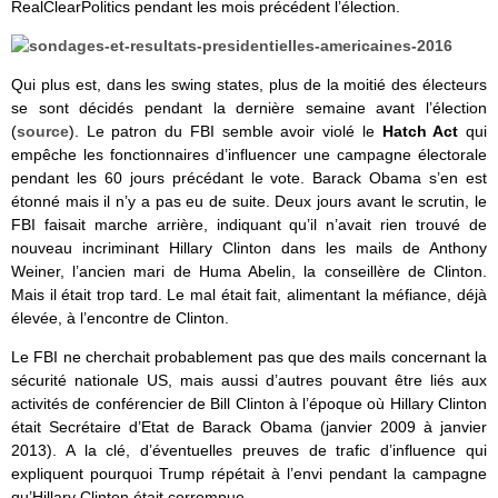
RealClearPolitics pendant les mois précédent l’élection.
Qui plus est, dans les swing states, plus de la moitié des électeurs
se sont décidés pendant la dernière semaine avant l’élection
(
source
). Le patron du FBI semble avoir violé le
Hatch Act
qui
empêche les fonctionnaires d’influencer une campagne électorale
pendant les 60 jours précédant le vote. Barack Obama s’en est
étonné mais il n’y a pas eu de suite. Deux jours avant le scrutin, le
FBI faisait marche arrière, indiquant qu’il n’avait rien trouvé de
nouveau incriminant Hillary Clinton dans les mails de Anthony
Weiner, l’ancien mari de Huma Abelin, la conseillère de Clinton.
Mais il était trop tard. Le mal était fait, alimentant la méfiance, déjà
élevée, à l’encontre de Clinton.
Le FBI ne cherchait probablement pas que des mails concernant la
sécurité nationale US, mais aussi d’autres pouvant être liés aux
activités de conférencier de Bill Clinton à l’époque où Hillary Clinton
était Secrétaire d’Etat de Barack Obama (janvier 2009 à janvier
2013). A la clé, d’éventuelles preuves de trafic d’influence qui
expliquent pourquoi Trump répétait à l’envi pendant la campagne
qu’Hillary Clinton était corrompue.