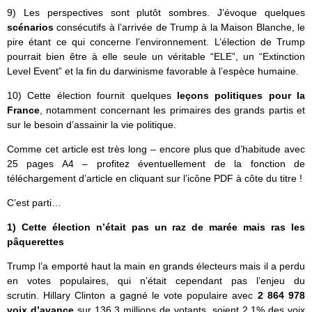
9) Les perspectives sont plutôt sombres. J’évoque quelques
scénarios
consécutifs à l’arrivée de Trump à la Maison Blanche, le
pire étant ce qui concerne l’environnement. L’élection de Trump
pourrait bien être à elle seule un véritable “ELE”, un “Extinction
Level Event” et la fin du darwinisme favorable à l’espèce humaine.
10) Cette élection fournit quelques
leçons politiques pour la
France
, notamment concernant les primaires des grands partis et
sur le besoin d’assainir la vie politique.
Comme cet article est très long – encore plus que d’habitude avec
25 pages A4 – profitez éventuellement de la fonction de
téléchargement d’article en cliquant sur l’icône PDF à côte du titre !
C’est parti…
1) Cette élection n’était pas un raz de marée mais ras les
pâquerettes
Trump l’a emporté haut la main en grands électeurs mais il a perdu
en votes populaires, qui n’était cependant pas l’enjeu du
scrutin. Hillary Clinton a gagné le vote populaire avec
2 864 978
voix d’avance
sur 136,3 millions de votants, soient 2,1% des voix