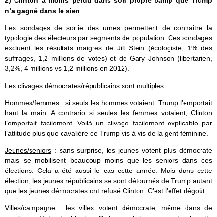
2) Clinton a moins perdu dans son propre camp que Trump
n’a gagné dans le sien
Les sondages de sortie des urnes permettent de connaitre la
typologie des électeurs par segments de population. Ces sondages
excluent les résultats maigres de Jill Stein (écologiste, 1% des
suffrages, 1,2 millions de votes) et de Gary Johnson (libertarien,
3,2%, 4 millions vs 1,2 millions en 2012).
Les clivages démocrates/républicains sont multiples :
Hommes/femmes
: si seuls les hommes votaient, Trump l’emportait
haut la main. A contrario si seules les femmes votaient, Clinton
l’emportait facilement. Voilà un clivage facilement explicable par
l’attitude plus que cavalière de Trump vis à vis de la gent féminine.
Jeunes/seniors
: sans surprise, les jeunes votent plus démocrate
mais se mobilisent beaucoup moins que les seniors dans ces
élections. Cela a été aussi le cas cette année. Mais dans cette
élection, les jeunes républicains se sont détournés de Trump autant
que les jeunes démocrates ont refusé Clinton. C’est l’effet dégoût.
Villes/campagne
: les villes votent démocrate, même dans de