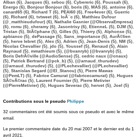
Alban
(6),
Jacques
(6),
sebou
(6),
Cybereric
(6),
Poussah
(6),
Energo
(6),
Bonjour Bonjour
(6),
boris
(6),
MAS
(6),
antoine
(6),
canard65
(6),
Richard T
(6),
PEAI60
(6),
Free4ever
(6),
Guerric
(6),
Richard
(6),
tvtweet
(6),
loÃ¯c
(6),
Matthieu Dufour
(@_matthieudufour)
(6),
Nathalie Gasnier (@ObservaEmpresa)
(6),
romu
(6),
cheramy
(6),
Jasontrisy
(6),
EtienneL
(5),
DJM
(5),
Tristan
(5),
StÃ©phane
(5),
Gilles
(5),
Thierry
(5),
Alphonse
(5),
apbianco
(5),
dePassage
(5),
Sans_importance
(5),
AurÃ©lien
(5),
herve lebret
(5),
Alex
(5),
Adrien
(5),
Jean-Denis
(5),
NM
(5),
Nicolas Chevallier
(5),
jdo
(5),
Youssef
(5),
Renaud
(5),
Alain
Raynaud
(5),
mmathieum
(5),
(@bvanryb) (@bvanryb)
(5),
Boris DefrÃ©ville (@AudioSense)
(5),
cedric naux (@cnaux)
(5),
Patrick Bertrand (@pck_b)
(5),
(@arnaud_thurudev)
(@arnaud_thurudev)
(5),
(@PLechevallier) (@PLechevallier)
(5),
Stanislas Segard (@El_Stanou)
(5),
Pierre Mawas
(@PemLT)
(5),
Fabrice Camurat (@fabricecamurat)
(5),
Hugues
SÃ©vÃ©rac
(5),
Laurent Fournier
(5),
Pierre Metivier
(@PierreMetivier)
(5),
Hugues Severac
(5),
hervet
(5),
Joel
(5)
Contributions sous le pseudo
Philippe
32 commentaires ont été soumis sous ce pseudo et avec le même
email.
Le premier commentaire date du 20 mai 2007 et le dernier est du 1
avril 2021.