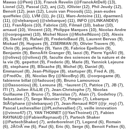
Mawas (@Pem)
(13),
Franck Revelin (@FranckAtDell)
(13),
Lionel
(12),
Pascal
(12),
anj
(12),
/Olivier
(12),
Phil Jeudy
(12),
Benoit
(12),
jean
(12),
Louis van Proosdij
(11),
jean-eudes
queffelec
(11),
LVM
(11),
jlc
(11),
Marc-Antoine
(11),
dparmen1
(11),
(@slebarque) (@slebarque)
(11),
INFO (@LINKANDEV)
(11),
FranÃ§ois
(10),
Fabrice
(10),
Filmail
(10),
babar
(10),
arnaud
(10),
Vincent
(10),
Philippe Marques
(10),
Nicolas Andre
(@corpogame)
(10),
Michel Nizon (@MichelNizon)
(10),
Alexis
(9),
David
(9),
Rafael
(9),
FredericBaud
(9),
Laurent Bervas
(9),
Mickael
(9),
Hugues
(9),
ZISERMAN
(9),
Olivier Travers
(9),
Chris
(9),
jequeffelec
(9),
Yann
(9),
Fabrice Epelboin
(9),
Benjamin
(9),
BenoÃ®t Granger
(9),
laozi
(9),
Pierre YgriÃ©
(9),
(@olivez) (@olivez)
(9),
faculte des sciences de la nature et de
la vie
(9),
gepettot
(9),
Frederic
(8),
Marie
(8),
Yannick Lejeune
(8),
stephane
(8),
BScache
(8),
Michel
(8),
Daniel
(8),
Emmanuel
(8),
Jean-Philippe
(8),
startuper
(8),
Fred A.
(8),
@FredOu_
(8),
Nicolas Bry (@NicoBry)
(8),
@corpogame
(8),
fabienne billat (@fadouce)
(8),
Bruno Lamouroux
(@Dassoniou)
(8),
Lereune
(8),
~laurent
(7),
Patrice
(7),
JB
(7),
ITI
(7),
Julien Ã‰LIE
(7),
Jean-Christophe
(7),
Nicolas
Guillaume
(7),
Bruno
(7),
Stanislas
(7),
Alain
(7),
Godefroy
(7),
Sebastien
(7),
Serge Meunier
(7),
Pimpin
(7),
Lebarque
StÃ©phane (@slebarque)
(7),
Jean-Renaud ROY (@jr_roy)
(7),
Pascal Lechevallier (@PLechevallier)
(7),
veille innovation
(@vinno47)
(7),
YAN THOINET (@YanThoinet)
(7),
Fabien
RAYNAUD (@FabienRaynaud)
(7),
Partech Shaker
(@PartechShaker)
(7),
arderborelnot
(7),
Legend
(6),
Romain
(6),
JÃ©rÃ´me
(6),
Paul
(6),
Eric
(6),
Serge
(6),
Benoit Felten
(6),