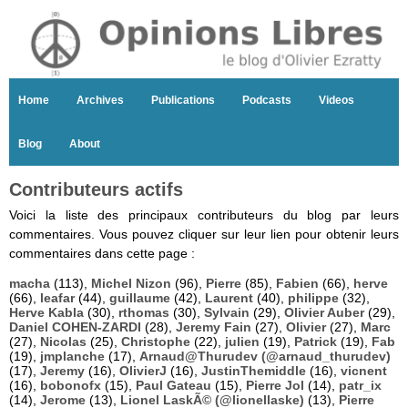
Home
Archives
Publications
Podcasts
Videos
Blog
About
Contributeurs actifs
Voici la liste des principaux contributeurs du blog par leurs
commentaires. Vous pouvez cliquer sur leur lien pour obtenir leurs
commentaires dans cette page :
macha
(113),
Michel Nizon
(96),
Pierre
(85),
Fabien
(66),
herve
(66),
leafar
(44),
guillaume
(42),
Laurent
(40),
philippe
(32),
Herve Kabla
(30),
rthomas
(30),
Sylvain
(29),
Olivier Auber
(29),
Daniel COHEN-ZARDI
(28),
Jeremy Fain
(27),
Olivier
(27),
Marc
(27),
Nicolas
(25),
Christophe
(22),
julien
(19),
Patrick
(19),
Fab
(19),
jmplanche
(17),
Arnaud@Thurudev (@arnaud_thurudev)
(17),
Jeremy
(16),
OlivierJ
(16),
JustinThemiddle
(16),
vicnent
(16),
bobonofx
(15),
Paul Gateau
(15),
Pierre Jol
(14),
patr_ix
(14),
Jerome
(13),
Lionel LaskÃ© (@lionellaske)
(13),
Pierre