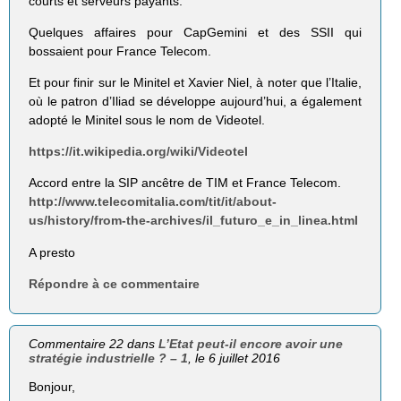
courts et serveurs payants.
Quelques affaires pour CapGemini et des SSII qui
bossaient pour France Telecom.
Et pour finir sur le Minitel et Xavier Niel, à noter que l’Italie,
où le patron d’Iliad se développe aujourd’hui, a également
adopté le Minitel sous le nom de Videotel.
https://it.wikipedia.org/wiki/Videotel
Accord entre la SIP ancêtre de TIM et France Telecom.
http://www.telecomitalia.com/tit/it/about-
us/history/from-the-archives/il_futuro_e_in_linea.html
A presto
Répondre à ce commentaire
Commentaire 22 dans
L’Etat peut-il encore avoir une
stratégie industrielle ? – 1
, le 6 juillet 2016
Bonjour,