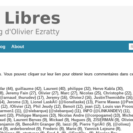
log
About
es. Vous pouvez cliquer sur leur lien pour obtenir leurs commentaires dans ce
far
(44),
guillaume
(42),
Laurent
(40),
philippe
(32),
Herve Kabla
(30),
8),
Jeremy Fain
(27),
Olivier
(27),
Marc
(27),
Nicolas
(25),
Christophe
(22),
@arnaud_thurudev)
(17),
Jeremy
(16),
OlivierJ
(16),
JustinThemiddle
(16)
14),
Jerome
(13),
Lionel LaskÃ© (@lionellaske)
(13),
Pierre Mawas (@Pe
(12),
/Olivier
(12),
Phil Jeudy
(12),
Benoit
(12),
jean
(12),
Louis van Proos
armen1
(11),
(@slebarque) (@slebarque)
(11),
INFO (@LINKANDEV)
(11),
ent
(10),
Philippe Marques
(10),
Nicolas Andre (@corpogame)
(10),
Miche
aud
(9),
Laurent Bervas
(9),
Mickael
(9),
Hugues
(9),
ZISERMAN
(9),
Olivie
enjamin
(9),
BenoÃ®t Granger
(9),
laozi
(9),
Pierre YgriÃ©
(9),
(@olivez)
ot
(9),
arderborelnot
(9),
Frederic
(8),
Marie
(8),
Yannick Lejeune
(8),