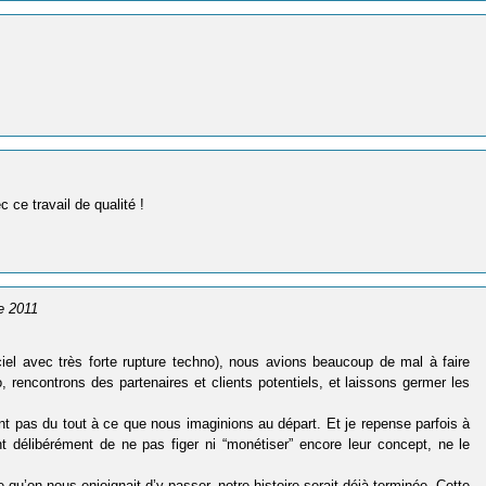
 ce travail de qualité !
e 2011
ciel avec très forte rupture techno), nous avions beaucoup de mal à faire
rencontrons des partenaires et clients potentiels, et laissons germer les
t pas du tout à ce que nous imaginions au départ. Et je repense parfois à
t délibérément de ne pas figer ni “monétiser” encore leur concept, ne le
 qu’on nous enjoignait d’y passer, notre histoire serait déjà terminée. Cette