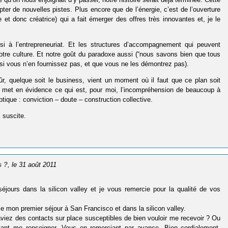
epter de nouvelles pistes. Plus encore que de l’énergie, c’est de l’ouverture
ène et donc créatrice) qui a fait émerger des offres très innovantes et, je le
si à l’entrepreneuriat. Et les structures d’accompagnement qui peuvent
 Notre culture. Et notre goût du paradoxe aussi (“nous savons bien que tous
 si vous n’en fournissez pas, et que vous ne les démontrez pas).
r, quelque soit le business, vient un moment où il faut que ce plan soit
u’il met en évidence ce qui est, pour moi, l’incompréhension de beaucoup à
ptique : conviction – doute – construction collective.
l suscite.
s ?
, le 31 août 2011
jours dans la silicon valley et je vous remercie pour la qualité de vos
ise mon premier séjour à San Francisco et dans la silicon valley.
aviez des contacts sur place susceptibles de bien vouloir me recevoir ? Ou
vant me renseigner. Vous en remerciant par avance. Bien cordialement,