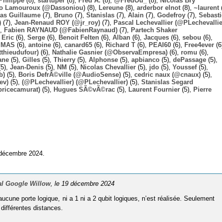
Philippe
(8),
startuper
(8),
Fred A.
(8),
@FredOu_
(8),
Nicolas Bry
o Lamouroux (@Dassoniou)
(8),
Lereune
(8),
arderbor elnot
(8),
~laurent
(
las Guillaume
(7),
Bruno
(7),
Stanislas
(7),
Alain
(7),
Godefroy
(7),
Sebast
)
(7),
Jean-Renaud ROY (@jr_roy)
(7),
Pascal Lechevallier (@PLechevallie
),
Fabien RAYNAUD (@FabienRaynaud)
(7),
Partech Shaker
,
Eric
(6),
Serge
(6),
Benoit Felten
(6),
Alban
(6),
Jacques
(6),
sebou
(6),
,
MAS
(6),
antoine
(6),
canard65
(6),
Richard T
(6),
PEAI60
(6),
Free4ever
(6
thieudufour)
(6),
Nathalie Gasnier (@ObservaEmpresa)
(6),
romu
(6),
ane
(5),
Gilles
(5),
Thierry
(5),
Alphonse
(5),
apbianco
(5),
dePassage
(5),
5),
Jean-Denis
(5),
NM
(5),
Nicolas Chevallier
(5),
jdo
(5),
Youssef
(5),
b)
(5),
Boris DefrÃ©ville (@AudioSense)
(5),
cedric naux (@cnaux)
(5),
ev)
(5),
(@PLechevallier) (@PLechevallier)
(5),
Stanislas Segard
bricecamurat)
(5),
Hugues SÃ©vÃ©rac
(5),
Laurent Fournier
(5),
Pierre
 décembre 2024.
al Google Willow
, le 19 décembre 2024
ucune porte logique, ni a 1 ni a 2 qubit logiques, n’est réalisée. Seulement
ifférentes distances.