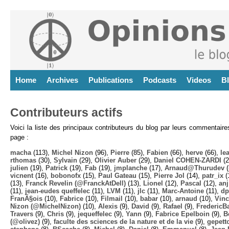
Home
Archives
Publications
Podcasts
Videos
B
Contributeurs actifs
Voici la liste des principaux contributeurs du blog par leurs commentair
page :
macha
(113),
Michel Nizon
(96),
Pierre
(85),
Fabien
(66),
herve
(66),
lea
rthomas
(30),
Sylvain
(29),
Olivier Auber
(29),
Daniel COHEN-ZARDI
(2
julien
(19),
Patrick
(19),
Fab
(19),
jmplanche
(17),
Arnaud@Thurudev (
vicnent
(16),
bobonofx
(15),
Paul Gateau
(15),
Pierre Jol
(14),
patr_ix
(
(13),
Franck Revelin (@FranckAtDell)
(13),
Lionel
(12),
Pascal
(12),
anj
(11),
jean-eudes queffelec
(11),
LVM
(11),
jlc
(11),
Marc-Antoine
(11),
dp
FranÃ§ois
(10),
Fabrice
(10),
Filmail
(10),
babar
(10),
arnaud
(10),
Vinc
Nizon (@MichelNizon)
(10),
Alexis
(9),
David
(9),
Rafael
(9),
FredericB
Travers
(9),
Chris
(9),
jequeffelec
(9),
Yann
(9),
Fabrice Epelboin
(9),
B
(@olivez)
(9),
faculte des sciences de la nature et de la vie
(9),
gepett