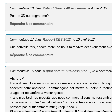
Commentaire 18 dans
Roland Garros 4K troisième
, le 4 juin 2015
Pas de 3D au programme?
Répondre à ce commentaire
Commentaire 17 dans
Rapport CES 2012
, le 10 avril 2012
Une nouvelle fois, encore merci de nous faire vivre cet évenement avec
Répondre à ce commentaire
Commentaire 16 dans
A quoi sert un business plan ?
, le 4 décembr
Ah, le BP.
Il y a 4 ans, lorsque nous avons créé notre société (éditeur de logi
accepter notre approche : commençons par mettre au point la techno, 
usages et apparaître la valeur ajoutée.
4 ans plus tard, les produits que nous commercialisons ne ressemblen
ce passage du film “social network” où les entrepreneurs choisissen
pensant pas suffisamment mur (“keep it cool”).
Si nous avions passé sur la formalisation du BP le dixième de l’énergie