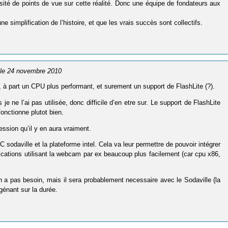
ersité de points de vue sur cette réalité. Donc une équipe de fondateurs aux
 simplification de l’histoire, et que les vrais succès sont collectifs.
 le 24 novembre 2010
à part un CPU plus performant, et surement un support de FlashLite (?).
je ne l’ai pas utilisée, donc difficile d’en etre sur. Le support de FlashLite
onctionne plutot bien.
ression qu’il y en aura vraiment.
odaville et la plateforme intel. Cela va leur permettre de pouvoir intégrer
lications utilisant la webcam par ex beaucoup plus facilement (car cpu x86,
en a pas besoin, mais il sera probablement necessaire avec le Sodaville (la
génant sur la durée.