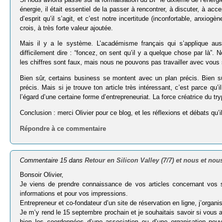
énergie, il était essentiel de la passer à rencontrer, à discuter, à acc
d’esprit qu’il s’agit, et c’est notre incertitude (inconfortable, anxiog
crois, à très forte valeur ajoutée.
Mais il y a le système. L’académisme français qui s’applique aus
difficilement dire : “foncez, on sent qu’il y a quelque chose par là”.
les chiffres sont faux, mais nous ne pouvons pas travailler avec vous
Bien sûr, certains business se montent avec un plan précis. Bien sû
précis. Mais si je trouve ton article très intéressant, c’est parce q
l’égard d’une certaine forme d’entrepreneuriat. La force créatrice du try
Conclusion : merci Olivier pour ce blog, et les réflexions et débats qu’i
Répondre à ce commentaire
Commentaire 15 dans
Retour en Silicon Valley (7/7) et nous et nou
Bonsoir Olivier,
Je viens de prendre connaissance de vos articles concernant vos sé
informations et pour vos impressions.
Entrepreneur et co-fondateur d’un site de réservation en ligne, j’organ
Je m’y rend le 15 septembre prochain et je souhaitais savoir si vous 
bien les coordonnées d’une association ou d’une organisation pou