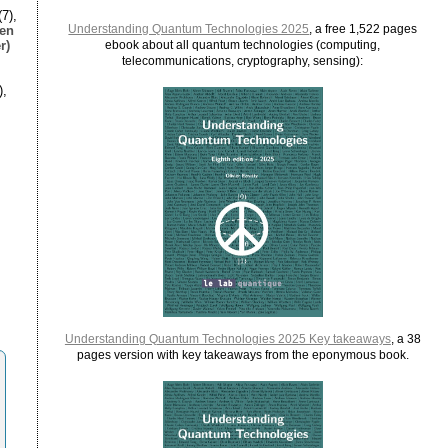
7),
Understanding Quantum Technologies 2025
, a free 1,522 pages
ien
r)
ebook about all quantum technologies (computing,
telecommunications, cryptography, sensing):
),
Understanding Quantum Technologies 2025 Key takeaways
, a 38
pages version with key takeaways from the eponymous book.