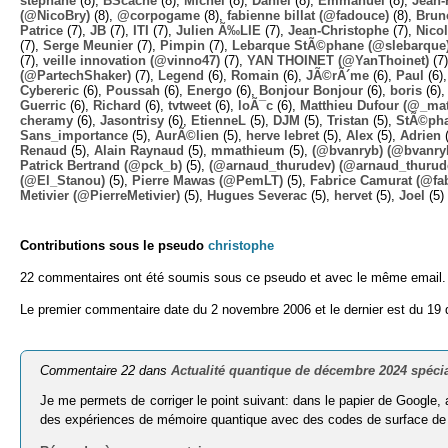
stephane
(8),
BScache
(8),
Michel
(8),
Daniel
(8),
Emmanuel
(8),
Jean-
(@NicoBry)
(8),
@corpogame
(8),
fabienne billat (@fadouce)
(8),
Brun
Patrice
(7),
JB
(7),
ITI
(7),
Julien Ã‰LIE
(7),
Jean-Christophe
(7),
Nico
(7),
Serge Meunier
(7),
Pimpin
(7),
Lebarque StÃ©phane (@slebarque
(7),
veille innovation (@vinno47)
(7),
YAN THOINET (@YanThoinet)
(7
(@PartechShaker)
(7),
Legend
(6),
Romain
(6),
JÃ©rÃ´me
(6),
Paul
(6)
Cybereric
(6),
Poussah
(6),
Energo
(6),
Bonjour Bonjour
(6),
boris
(6)
Guerric
(6),
Richard
(6),
tvtweet
(6),
loÃ¯c
(6),
Matthieu Dufour (@_mat
cheramy
(6),
Jasontrisy
(6),
EtienneL
(5),
DJM
(5),
Tristan
(5),
StÃ©ph
Sans_importance
(5),
AurÃ©lien
(5),
herve lebret
(5),
Alex
(5),
Adrien
(
Renaud
(5),
Alain Raynaud
(5),
mmathieum
(5),
(@bvanryb) (@bvanry
Patrick Bertrand (@pck_b)
(5),
(@arnaud_thurudev) (@arnaud_thurud
(@El_Stanou)
(5),
Pierre Mawas (@PemLT)
(5),
Fabrice Camurat (@fa
Metivier (@PierreMetivier)
(5),
Hugues Severac
(5),
hervet
(5),
Joel
(5)
Contributions sous le pseudo
christophe
22 commentaires ont été soumis sous ce pseudo et avec le même email.
Le premier commentaire date du 2 novembre 2006 et le dernier est du 19
Commentaire 22 dans
Actualité quantique de décembre 2024 spéci
Je me permets de corriger le point suivant: dans le papier de Google, a
des expériences de mémoire quantique avec des codes de surface de d