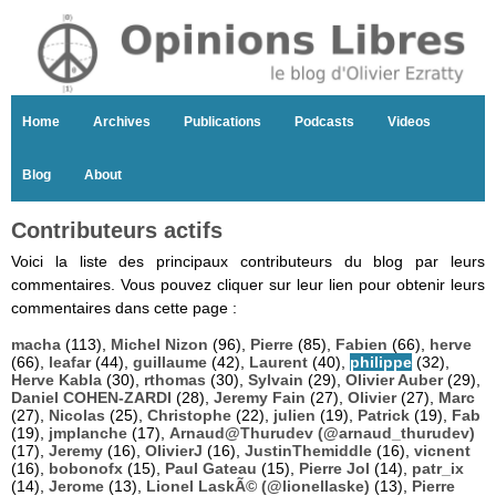
Home
Archives
Publications
Podcasts
Videos
Blog
About
Contributeurs actifs
Voici la liste des principaux contributeurs du blog par leurs
commentaires. Vous pouvez cliquer sur leur lien pour obtenir leurs
commentaires dans cette page :
macha
(113),
Michel Nizon
(96),
Pierre
(85),
Fabien
(66),
herve
(66),
leafar
(44),
guillaume
(42),
Laurent
(40),
philippe
(32),
Herve Kabla
(30),
rthomas
(30),
Sylvain
(29),
Olivier Auber
(29),
Daniel COHEN-ZARDI
(28),
Jeremy Fain
(27),
Olivier
(27),
Marc
(27),
Nicolas
(25),
Christophe
(22),
julien
(19),
Patrick
(19),
Fab
(19),
jmplanche
(17),
Arnaud@Thurudev (@arnaud_thurudev)
(17),
Jeremy
(16),
OlivierJ
(16),
JustinThemiddle
(16),
vicnent
(16),
bobonofx
(15),
Paul Gateau
(15),
Pierre Jol
(14),
patr_ix
(14),
Jerome
(13),
Lionel LaskÃ© (@lionellaske)
(13),
Pierre