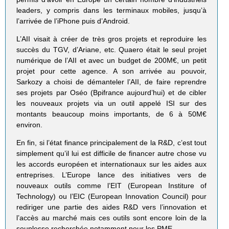
leaders, y compris dans les terminaux mobiles, jusqu’à
l’arrivée de l’iPhone puis d’Android.
L’AII visait à créer de très gros projets et reproduire les
succès du TGV, d’Ariane, etc. Quaero était le seul projet
numérique de l’AII et avec un budget de 200M€, un petit
projet pour cette agence. A son arrivée au pouvoir,
Sarkozy a choisi de démanteler l’AII, de faire reprendre
ses projets par Oséo (Bpifrance aujourd’hui) et de cibler
les nouveaux projets via un outil appelé ISI sur des
montants beaucoup moins importants, de 6 à 50M€
environ.
En fin, si l’état finance principalement de la R&D, c’est tout
simplement qu’il lui est difficile de financer autre chose vu
les accords européen et internationaux sur les aides aux
entreprises. L’Europe lance des initiatives vers de
nouveaux outils comme l’EIT (European Institure of
Technology) ou l’EIC (European Innovation Council) pour
rediriger une partie des aides R&D vers l’innovation et
l’accès au marché mais ces outils sont encore loin de la
souplesse recherchée notamment pour les PME.