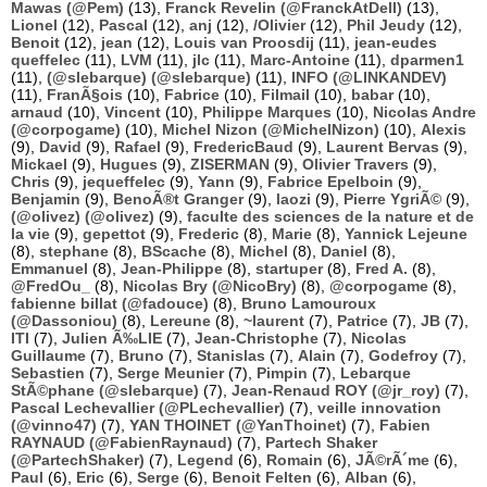
Mawas (@Pem)
(13),
Franck Revelin (@FranckAtDell)
(13),
Lionel
(12),
Pascal
(12),
anj
(12),
/Olivier
(12),
Phil Jeudy
(12),
Benoit
(12),
jean
(12),
Louis van Proosdij
(11),
jean-eudes
queffelec
(11),
LVM
(11),
jlc
(11),
Marc-Antoine
(11),
dparmen1
(11),
(@slebarque) (@slebarque)
(11),
INFO (@LINKANDEV)
(11),
FranÃ§ois
(10),
Fabrice
(10),
Filmail
(10),
babar
(10),
arnaud
(10),
Vincent
(10),
Philippe Marques
(10),
Nicolas Andre
(@corpogame)
(10),
Michel Nizon (@MichelNizon)
(10),
Alexis
(9),
David
(9),
Rafael
(9),
FredericBaud
(9),
Laurent Bervas
(9),
Mickael
(9),
Hugues
(9),
ZISERMAN
(9),
Olivier Travers
(9),
Chris
(9),
jequeffelec
(9),
Yann
(9),
Fabrice Epelboin
(9),
Benjamin
(9),
BenoÃ®t Granger
(9),
laozi
(9),
Pierre YgriÃ©
(9),
(@olivez) (@olivez)
(9),
faculte des sciences de la nature et de
la vie
(9),
gepettot
(9),
Frederic
(8),
Marie
(8),
Yannick Lejeune
(8),
stephane
(8),
BScache
(8),
Michel
(8),
Daniel
(8),
Emmanuel
(8),
Jean-Philippe
(8),
startuper
(8),
Fred A.
(8),
@FredOu_
(8),
Nicolas Bry (@NicoBry)
(8),
@corpogame
(8),
fabienne billat (@fadouce)
(8),
Bruno Lamouroux
(@Dassoniou)
(8),
Lereune
(8),
~laurent
(7),
Patrice
(7),
JB
(7),
ITI
(7),
Julien Ã‰LIE
(7),
Jean-Christophe
(7),
Nicolas
Guillaume
(7),
Bruno
(7),
Stanislas
(7),
Alain
(7),
Godefroy
(7),
Sebastien
(7),
Serge Meunier
(7),
Pimpin
(7),
Lebarque
StÃ©phane (@slebarque)
(7),
Jean-Renaud ROY (@jr_roy)
(7),
Pascal Lechevallier (@PLechevallier)
(7),
veille innovation
(@vinno47)
(7),
YAN THOINET (@YanThoinet)
(7),
Fabien
RAYNAUD (@FabienRaynaud)
(7),
Partech Shaker
(@PartechShaker)
(7),
Legend
(6),
Romain
(6),
JÃ©rÃ´me
(6),
Paul
(6),
Eric
(6),
Serge
(6),
Benoit Felten
(6),
Alban
(6),