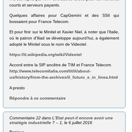
courts et serveurs payants.
Quelques affaires pour CapGemini et des SSII qui
bossaient pour France Telecom.
Et pour finir sur le Minitel et Xavier Niel, à noter que l’Italie,
où le patron d’Iliad se développe aujourd’hui, a également
adopté le Minitel sous le nom de Videotel.
https://it.wikipedia.org/wiki/Videotel
Accord entre la SIP ancêtre de TIM et France Telecom.
http://www.telecomitalia.com/tit/it/about-
us/history/from-the-archives/il_futuro_e_in_linea.html
A presto
Répondre à ce commentaire
Commentaire 22 dans
L’Etat peut-il encore avoir une
stratégie industrielle ? – 1
, le 6 juillet 2016
Bonjour,