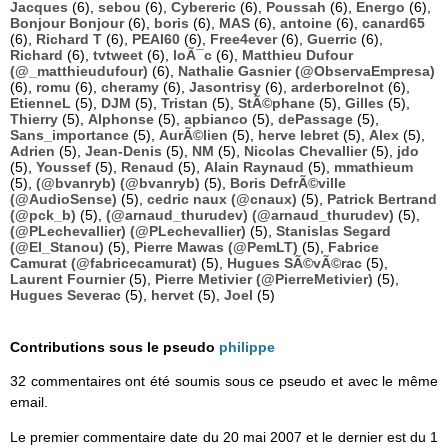
Jacques
(6),
sebou
(6),
Cybereric
(6),
Poussah
(6),
Energo
(6),
Bonjour Bonjour
(6),
boris
(6),
MAS
(6),
antoine
(6),
canard65
(6),
Richard T
(6),
PEAI60
(6),
Free4ever
(6),
Guerric
(6),
Richard
(6),
tvtweet
(6),
loÃ¯c
(6),
Matthieu Dufour
(@_matthieudufour)
(6),
Nathalie Gasnier (@ObservaEmpresa)
(6),
romu
(6),
cheramy
(6),
Jasontrisy
(6),
arderborelnot
(6),
EtienneL
(5),
DJM
(5),
Tristan
(5),
StÃ©phane
(5),
Gilles
(5),
Thierry
(5),
Alphonse
(5),
apbianco
(5),
dePassage
(5),
Sans_importance
(5),
AurÃ©lien
(5),
herve lebret
(5),
Alex
(5),
Adrien
(5),
Jean-Denis
(5),
NM
(5),
Nicolas Chevallier
(5),
jdo
(5),
Youssef
(5),
Renaud
(5),
Alain Raynaud
(5),
mmathieum
(5),
(@bvanryb) (@bvanryb)
(5),
Boris DefrÃ©ville
(@AudioSense)
(5),
cedric naux (@cnaux)
(5),
Patrick Bertrand
(@pck_b)
(5),
(@arnaud_thurudev) (@arnaud_thurudev)
(5),
(@PLechevallier) (@PLechevallier)
(5),
Stanislas Segard
(@El_Stanou)
(5),
Pierre Mawas (@PemLT)
(5),
Fabrice
Camurat (@fabricecamurat)
(5),
Hugues SÃ©vÃ©rac
(5),
Laurent Fournier
(5),
Pierre Metivier (@PierreMetivier)
(5),
Hugues Severac
(5),
hervet
(5),
Joel
(5)
Contributions sous le pseudo
philippe
32 commentaires ont été soumis sous ce pseudo et avec le même
email.
Le premier commentaire date du 20 mai 2007 et le dernier est du 1