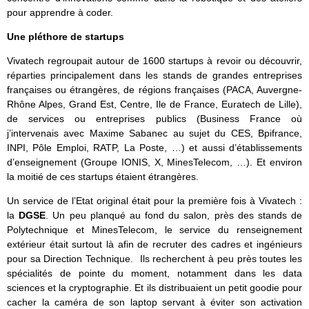
pour apprendre à coder.
Une pléthore de startups
Vivatech regroupait autour de 1600 startups à revoir ou découvrir,
réparties principalement dans les stands de grandes entreprises
françaises ou étrangères, de régions françaises (PACA, Auvergne-
Rhône Alpes, Grand Est, Centre, Ile de France, Euratech de Lille),
de services ou entreprises publics (Business France où
j’intervenais avec Maxime Sabanec au sujet du CES, Bpifrance,
INPI, Pôle Emploi, RATP, La Poste, …) et aussi d’établissements
d’enseignement (Groupe IONIS, X, MinesTelecom, …). Et environ
la moitié de ces startups étaient étrangères.
Un service de l’Etat original était pour la première fois à Vivatech :
la
DGSE
. Un peu planqué au fond du salon, près des stands de
Polytechnique et MinesTelecom, le service du renseignement
extérieur était surtout là afin de recruter des cadres et ingénieurs
pour sa Direction Technique. Ils recherchent à peu près toutes les
spécialités de pointe du moment, notamment dans les data
sciences et la cryptographie. Et ils distribuaient un petit goodie pour
cacher la caméra de son laptop servant à éviter son activation