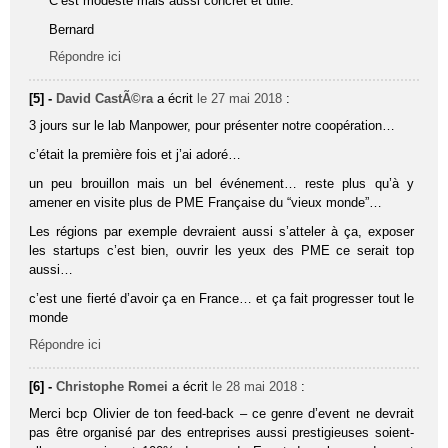
C’est modeste mais aussi concret et utile.
Bernard
Répondre ici
[5] -
David CastÃ©ra
a écrit
le 27 mai 2018
:
3 jours sur le lab Manpower, pour présenter notre coopération…
c’était la première fois et j’ai adoré…
un peu brouillon mais un bel événement… reste plus qu’à y
amener en visite plus de PME Française du “vieux monde”…
Les régions par exemple devraient aussi s’atteler à ça, exposer
les startups c’est bien, ouvrir les yeux des PME ce serait top
aussi…
c’est une fierté d’avoir ça en France… et ça fait progresser tout le
monde
Répondre ici
[6] -
Christophe Romei
a écrit
le 28 mai 2018
:
Merci bcp Olivier de ton feed-back – ce genre d’event ne devrait
pas être organisé par des entreprises aussi prestigieuses soient-