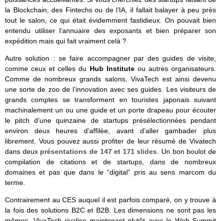
la Blockchain, des Fintechs ou de l’IA, il fallait balayer à peu près
tout le salon, ce qui était évidemment fastidieux. On pouvait bien
entendu utiliser l’annuaire des exposants et bien préparer son
expédition mais qui fait vraiment celà ?
Autre solution : se faire accompagner par des guides de visite,
comme ceux et celles du
Hub Institute
ou autres organisateurs.
Comme de nombreux grands salons, VivaTech est ainsi devenu
une sorte de zoo de l’innovation avec ses guides. Les visiteurs de
grands comptes se transforment en touristes japonais suivant
machinalement un ou une guide et un porte drapeau pour écouter
le pitch d’une quinzaine de startups présélectionnées pendant
environ deux heures d’affilée, avant d’aller gambader plus
librement. Vous pouvez aussi profiter de leur résumé de Vivatech
dans deux
présentations de 147 et 171 slides
. Un bon boulot de
compilation de citations et de startups, dans de nombreux
domaines et pas que dans le “digital” pris au sens marcom du
terme.
Contrairement au CES auquel il est parfois comparé, on y trouve à
la fois des solutions B2C et B2B. Les dimensions ne sont pas les
mêmes. VivaTech rivalise maintenant plutôt avec le Web Summit