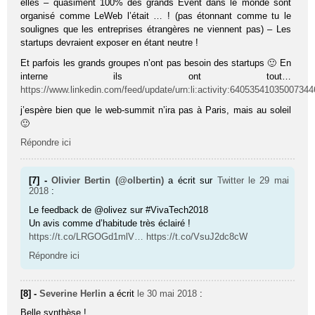
elles – quasiment 100% des grands Event dans le monde sont
organisé comme LeWeb l’était … ! (pas étonnant comme tu le
soulignes que les entreprises étrangères ne viennent pas) – Les
startups devraient exposer en étant neutre !
Et parfois les grands groupes n’ont pas besoin des startups 🙂 En
interne ils ont tout…
https://www.linkedin.com/feed/update/urn:li:activity:6405354103500734
j’espère bien que le web-summit n’ira pas à Paris, mais au soleil
🙂
Répondre ici
[7] -
Olivier Bertin (@olbertin)
a écrit sur
Twitter
le 29 mai
2018
:
Le feedback de @olivez sur #VivaTech2018
Un avis comme d’habitude très éclairé !
https://t.co/LRGOGd1mlV…
https://t.co/VsuJ2dc8cW
Répondre ici
[8] -
Severine Herlin
a écrit
le 30 mai 2018
:
Belle synthèse !