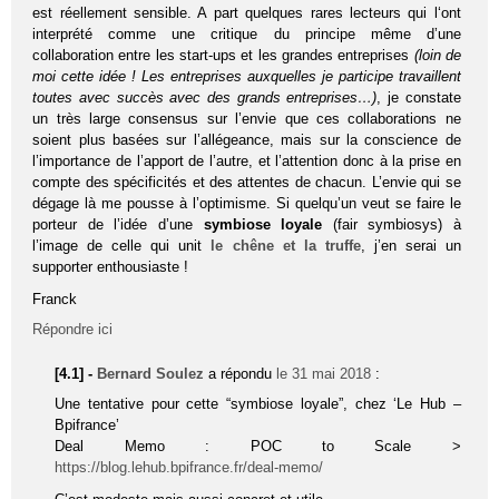
est réellement sensible. A part quelques rares lecteurs qui l‘ont
interprété comme une critique du principe même d’une
collaboration entre les start-ups et les grandes entreprises
(loin de
moi cette idée ! Les entreprises auxquelles je participe travaillent
toutes avec succès avec des grands entreprises…)
, je constate
un très large consensus sur l’envie que ces collaborations ne
soient plus basées sur l’allégeance, mais sur la conscience de
l’importance de l’apport de l’autre, et l’attention donc à la prise en
compte des spécificités et des attentes de chacun. L’envie qui se
dégage là me pousse à l’optimisme. Si quelqu’un veut se faire le
porteur de l’idée d’une
symbiose loyale
(fair symbiosys) à
l’image de celle qui unit
le chêne et la truffe
, j’en serai un
supporter enthousiaste !
Franck
Répondre ici
[4.1] -
Bernard Soulez
a répondu
le 31 mai 2018
:
Une tentative pour cette “symbiose loyale”, chez ‘Le Hub –
Bpifrance’
Deal Memo : POC to Scale >
https://blog.lehub.bpifrance.fr/deal-memo/