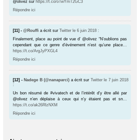
@olivez sur
https://t.co/oTwYmT2GC3
Répondre ici
[11] -
@Rouffi
a écrit sur
Twitter
le 6 juin 2018
:
Finalement, place au point de vue d’ @olivez “N’oublions pas
cependant que ce genre d’événement n’est qu’une place…
https://t.co/ArgJyPXGL4
Répondre ici
[12] -
Nadege B (@nanaparci)
a écrit sur
Twitter
le 7 juin 2018
:
Un bon résumé de #vivatech et de l’intérêt d’y être allé par
@olivez n’en déplaise à ceux qui n’y étaient pas et sn…
https://t.co/ak26RlzNXM
Répondre ici