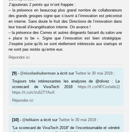
J’ajouterais 2 points qui m’ont frappée :
– la présence en beaucoup plus grand nombre de collaborateurs
des grands groupes signe que s’ouvrir à l’innovation est préconisé
en interne. Sans doute le fruit des Directions de l’innovation dans
leur travail d’évangélisation interne. On avance !
– la présence des Comex et autres dirigeants faisant du salon une
« place to be ». Signe que l’innovation est bien stratégique.
J’espère juste qu’ils se sont réellement intéressés aux startups et
ne sont pas restés qu’entre eux.
Répondre ici
[9] -
@nicolashuberman
a écrit sur
Twitter
le 30 mai 2018
:
Toujours très intéressantes les analyses de @olivez : La
scorecard de VivaTech 2018
https://t.co/NFCnxIebLQ
https://t.co/cVu52TYAuX
Répondre ici
[10] -
@telkaim
a écrit sur
Twitter
le 30 mai 2018
:
“La scorecard de VivaTech 2018” de l’incontournable et vénéré