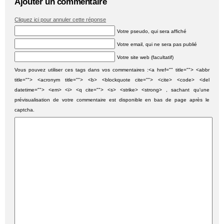
Ajouter un commentaire
Cliquez ici pour annuler cette réponse
Votre pseudo, qui sera affiché
Votre email, qui ne sera pas publié
Votre site web (facultatif)
Vous pouvez utiliser ces tags dans vos commentaires :<a href="" title=""> <abbr
title=""> <acronym title=""> <b> <blockquote cite=""> <cite> <code> <del
datetime=""> <em> <i> <q cite=""> <s> <strike> <strong> , sachant qu'une
prévisualisation de votre commentaire est disponible en bas de page après le
captcha.