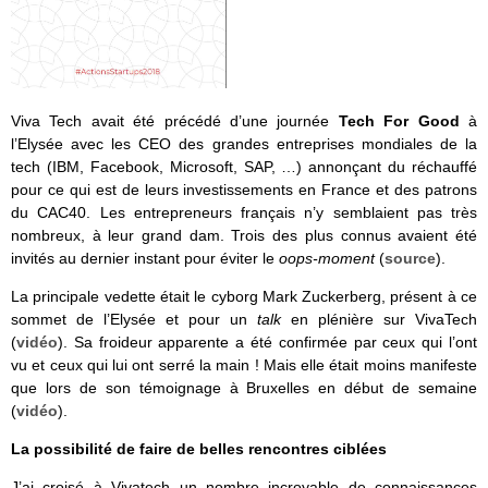
Viva Tech avait été précédé d’une journée
Tech For Good
à
l’Elysée avec les CEO des grandes entreprises mondiales de la
tech (IBM, Facebook, Microsoft, SAP, …) annonçant du réchauffé
pour ce qui est de leurs investissements en France et des patrons
du CAC40. Les entrepreneurs français n’y semblaient pas très
nombreux, à leur grand dam. Trois des plus connus avaient été
invités au dernier instant pour éviter le
oops-moment
(
source
).
La principale vedette était le cyborg Mark Zuckerberg, présent à ce
sommet de l’Elysée et pour un
talk
en plénière sur VivaTech
(
vidéo
). Sa froideur apparente a été confirmée par ceux qui l’ont
vu et ceux qui lui ont serré la main ! Mais elle était moins manifeste
que lors de son témoignage à Bruxelles en début de semaine
(
vidéo
).
La possibilité de faire de belles rencontres ciblées
J’ai croisé à Vivatech un nombre incroyable de connaissances