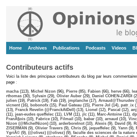
Home
Archives
Publications
Podcasts
Videos
B
Contributeurs actifs
Voici la liste des principaux contributeurs du blog par leurs commentair
page :
macha
(113),
Michel Nizon
(96),
Pierre
(85),
Fabien
(66),
herve
(66),
lea
rthomas
(30),
Sylvain
(29),
Olivier Auber
(29),
Daniel COHEN-ZARDI
(2
julien
(19),
Patrick
(19),
Fab
(19),
jmplanche
(17),
Arnaud@Thurudev (
vicnent
(16),
bobonofx
(15),
Paul Gateau
(15),
Pierre Jol
(14),
patr_ix
(
(13),
Franck Revelin (@FranckAtDell)
(13),
Lionel
(12),
Pascal
(12),
anj
(11),
jean-eudes queffelec
(11),
LVM
(11),
jlc
(11),
Marc-Antoine
(11),
dp
FranÃ§ois
(10),
Fabrice
(10),
Filmail
(10),
babar
(10),
arnaud
(10),
Vinc
Nizon (@MichelNizon)
(10),
arderborelnot
(10),
Alexis
(9),
David
(9),
R
ZISERMAN
(9),
Olivier Travers
(9),
Chris
(9),
jequeffelec
(9),
Yann
(9),
YgriÃ©
(9),
(@olivez) (@olivez)
(9),
faculte des sciences de la nature e