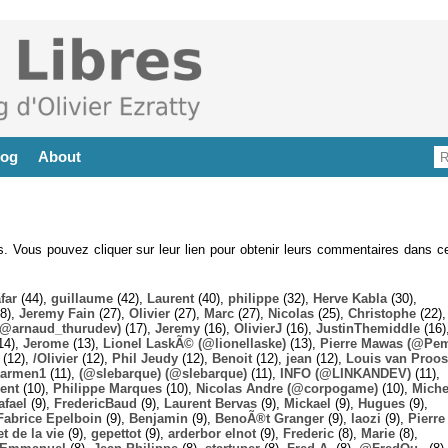
log
About
es. Vous pouvez cliquer sur leur lien pour obtenir leurs commentaires dans ce
far
(44),
guillaume
(42),
Laurent
(40),
philippe
(32),
Herve Kabla
(30),
8),
Jeremy Fain
(27),
Olivier
(27),
Marc
(27),
Nicolas
(25),
Christophe
(22),
@arnaud_thurudev)
(17),
Jeremy
(16),
OlivierJ
(16),
JustinThemiddle
(16)
14),
Jerome
(13),
Lionel LaskÃ© (@lionellaske)
(13),
Pierre Mawas (@Pe
(12),
/Olivier
(12),
Phil Jeudy
(12),
Benoit
(12),
jean
(12),
Louis van Proos
armen1
(11),
(@slebarque) (@slebarque)
(11),
INFO (@LINKANDEV)
(11),
ent
(10),
Philippe Marques
(10),
Nicolas Andre (@corpogame)
(10),
Miche
afael
(9),
FredericBaud
(9),
Laurent Bervas
(9),
Mickael
(9),
Hugues
(9),
Fabrice Epelboin
(9),
Benjamin
(9),
BenoÃ®t Granger
(9),
laozi
(9),
Pierre
t de la vie
(9),
gepettot
(9),
arderbor elnot
(9),
Frederic
(8),
Marie
(8),