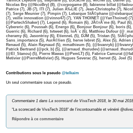
Yannick Lejeune
(8),
stephane
(8),
BScache
(8),
Michel
(8),
Daniel
(8),
Nicolas Bry (@NicoBry)
(8),
@corpogame
(8),
fabienne billat (@fadou
Patrice
(7),
JB
(7),
ITI
(7),
Julien Ã‰LIE
(7),
Jean-Christophe
(7),
Nico
(7),
Serge Meunier
(7),
Pimpin
(7),
Lebarque StÃ©phane (@slebarque
(7),
veille innovation (@vinno47)
(7),
YAN THOINET (@YanThoinet)
(7
(@PartechShaker)
(7),
Legend
(6),
Romain
(6),
JÃ©rÃ´me
(6),
Paul
(6)
Cybereric
(6),
Poussah
(6),
Energo
(6),
Bonjour Bonjour
(6),
boris
(6)
Guerric
(6),
Richard
(6),
tvtweet
(6),
loÃ¯c
(6),
Matthieu Dufour (@_mat
cheramy
(6),
Jasontrisy
(6),
EtienneL
(5),
DJM
(5),
Tristan
(5),
StÃ©ph
Sans_importance
(5),
AurÃ©lien
(5),
herve lebret
(5),
Alex
(5),
Adrien
(
Renaud
(5),
Alain Raynaud
(5),
mmathieum
(5),
(@bvanryb) (@bvanry
Patrick Bertrand (@pck_b)
(5),
(@arnaud_thurudev) (@arnaud_thurud
(@El_Stanou)
(5),
Pierre Mawas (@PemLT)
(5),
Fabrice Camurat (@fa
Metivier (@PierreMetivier)
(5),
Hugues Severac
(5),
hervet
(5),
Joel
(5)
Contributions sous le pseudo
@telkaim
Un seul commentaire sous ce pseudo.
Commentaire 1 dans
La scorecard de VivaTech 2018
, le 30 mai 201
“La scorecard de VivaTech 2018” de l’incontournable et vénéré @oliv
Répondre à ce commentaire