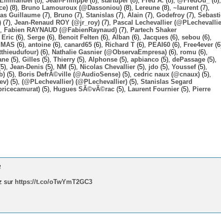
Emmanuel
(8),
Jean-Philippe
(8),
startuper
(8),
Fred A.
(8),
@FredOu_
(8),
ce)
(8),
Bruno Lamouroux (@Dassoniou)
(8),
Lereune
(8),
~laurent
(7),
las Guillaume
(7),
Bruno
(7),
Stanislas
(7),
Alain
(7),
Godefroy
(7),
Sebast
)
(7),
Jean-Renaud ROY (@jr_roy)
(7),
Pascal Lechevallier (@PLechevallie
),
Fabien RAYNAUD (@FabienRaynaud)
(7),
Partech Shaker
,
Eric
(6),
Serge
(6),
Benoit Felten
(6),
Alban
(6),
Jacques
(6),
sebou
(6),
,
MAS
(6),
antoine
(6),
canard65
(6),
Richard T
(6),
PEAI60
(6),
Free4ever
(6
thieudufour)
(6),
Nathalie Gasnier (@ObservaEmpresa)
(6),
romu
(6),
ane
(5),
Gilles
(5),
Thierry
(5),
Alphonse
(5),
apbianco
(5),
dePassage
(5),
5),
Jean-Denis
(5),
NM
(5),
Nicolas Chevallier
(5),
jdo
(5),
Youssef
(5),
b)
(5),
Boris DefrÃ©ville (@AudioSense)
(5),
cedric naux (@cnaux)
(5),
ev)
(5),
(@PLechevallier) (@PLechevallier)
(5),
Stanislas Segard
bricecamurat)
(5),
Hugues SÃ©vÃ©rac
(5),
Laurent Fournier
(5),
Pierre
8
ez sur
https://t.co/oTwYmT2GC3