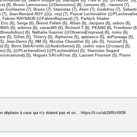
Emmanuel
(8),
Jean-Philippe
(8),
startuper
(8),
Fred A.
(8),
@FredOu_
(8),
ce)
(8),
Bruno Lamouroux (@Dassoniou)
(8),
Lereune
(8),
~laurent
(7),
las Guillaume
(7),
Bruno
(7),
Stanislas
(7),
Alain
(7),
Godefroy
(7),
Sebast
)
(7),
Jean-Renaud ROY (@jr_roy)
(7),
Pascal Lechevallier (@PLechevallie
),
Fabien RAYNAUD (@FabienRaynaud)
(7),
Partech Shaker
,
Eric
(6),
Serge
(6),
Benoit Felten
(6),
Alban
(6),
Jacques
(6),
sebou
(6),
,
MAS
(6),
antoine
(6),
canard65
(6),
Richard T
(6),
PEAI60
(6),
Free4ever
(6
thieudufour)
(6),
Nathalie Gasnier (@ObservaEmpresa)
(6),
romu
(6),
ane
(5),
Gilles
(5),
Thierry
(5),
Alphonse
(5),
apbianco
(5),
dePassage
(5),
5),
Jean-Denis
(5),
NM
(5),
Nicolas Chevallier
(5),
jdo
(5),
Youssef
(5),
b)
(5),
Boris DefrÃ©ville (@AudioSense)
(5),
cedric naux (@cnaux)
(5),
ev)
(5),
(@PLechevallier) (@PLechevallier)
(5),
Stanislas Segard
bricecamurat)
(5),
Hugues SÃ©vÃ©rac
(5),
Laurent Fournier
(5),
Pierre
’en déplaise à ceux qui n’y étaient pas et sn…
https://t.co/ak26RlzNXM