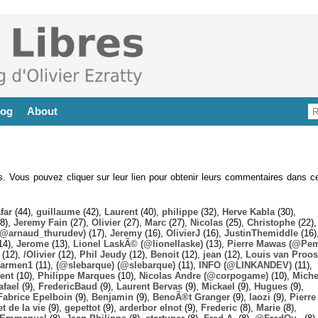
log
About
es. Vous pouvez cliquer sur leur lien pour obtenir leurs commentaires dans ce
far
(44),
guillaume
(42),
Laurent
(40),
philippe
(32),
Herve Kabla
(30),
8),
Jeremy Fain
(27),
Olivier
(27),
Marc
(27),
Nicolas
(25),
Christophe
(22),
@arnaud_thurudev)
(17),
Jeremy
(16),
OlivierJ
(16),
JustinThemiddle
(16)
14),
Jerome
(13),
Lionel LaskÃ© (@lionellaske)
(13),
Pierre Mawas (@Pe
(12),
/Olivier
(12),
Phil Jeudy
(12),
Benoit
(12),
jean
(12),
Louis van Proos
armen1
(11),
(@slebarque) (@slebarque)
(11),
INFO (@LINKANDEV)
(11),
ent
(10),
Philippe Marques
(10),
Nicolas Andre (@corpogame)
(10),
Miche
afael
(9),
FredericBaud
(9),
Laurent Bervas
(9),
Mickael
(9),
Hugues
(9),
Fabrice Epelboin
(9),
Benjamin
(9),
BenoÃ®t Granger
(9),
laozi
(9),
Pierre
t de la vie
(9),
gepettot
(9),
arderbor elnot
(9),
Frederic
(8),
Marie
(8),