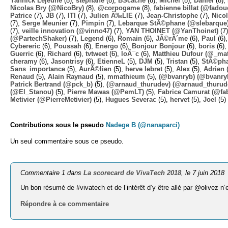
Yannick Lejeune
(8),
stephane
(8),
BScache
(8),
Michel
(8),
Daniel
(8),
Nicolas Bry (@NicoBry)
(8),
@corpogame
(8),
fabienne billat (@fadou
Patrice
(7),
JB
(7),
ITI
(7),
Julien Ã‰LIE
(7),
Jean-Christophe
(7),
Nico
(7),
Serge Meunier
(7),
Pimpin
(7),
Lebarque StÃ©phane (@slebarque
(7),
veille innovation (@vinno47)
(7),
YAN THOINET (@YanThoinet)
(7
(@PartechShaker)
(7),
Legend
(6),
Romain
(6),
JÃ©rÃ´me
(6),
Paul
(6)
Cybereric
(6),
Poussah
(6),
Energo
(6),
Bonjour Bonjour
(6),
boris
(6)
Guerric
(6),
Richard
(6),
tvtweet
(6),
loÃ¯c
(6),
Matthieu Dufour (@_mat
cheramy
(6),
Jasontrisy
(6),
EtienneL
(5),
DJM
(5),
Tristan
(5),
StÃ©ph
Sans_importance
(5),
AurÃ©lien
(5),
herve lebret
(5),
Alex
(5),
Adrien
(
Renaud
(5),
Alain Raynaud
(5),
mmathieum
(5),
(@bvanryb) (@bvanry
Patrick Bertrand (@pck_b)
(5),
(@arnaud_thurudev) (@arnaud_thurud
(@El_Stanou)
(5),
Pierre Mawas (@PemLT)
(5),
Fabrice Camurat (@fa
Metivier (@PierreMetivier)
(5),
Hugues Severac
(5),
hervet
(5),
Joel
(5)
Contributions sous le pseudo
Nadege B (@nanaparci)
Un seul commentaire sous ce pseudo.
Commentaire 1 dans
La scorecard de VivaTech 2018
, le 7 juin 2018
Un bon résumé de #vivatech et de l’intérêt d’y être allé par @olivez n
Répondre à ce commentaire