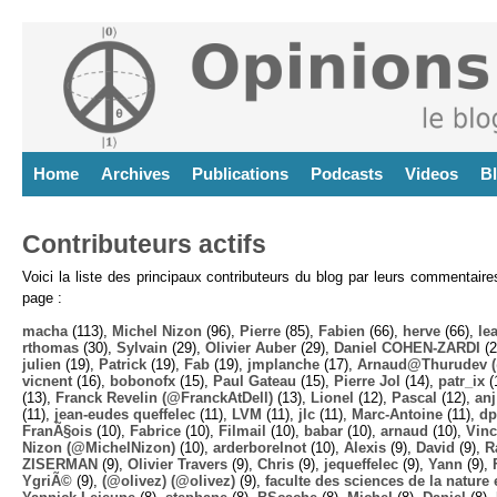
Home
Archives
Publications
Podcasts
Videos
B
Contributeurs actifs
Voici la liste des principaux contributeurs du blog par leurs commentair
page :
macha
(113),
Michel Nizon
(96),
Pierre
(85),
Fabien
(66),
herve
(66),
lea
rthomas
(30),
Sylvain
(29),
Olivier Auber
(29),
Daniel COHEN-ZARDI
(2
julien
(19),
Patrick
(19),
Fab
(19),
jmplanche
(17),
Arnaud@Thurudev (
vicnent
(16),
bobonofx
(15),
Paul Gateau
(15),
Pierre Jol
(14),
patr_ix
(
(13),
Franck Revelin (@FranckAtDell)
(13),
Lionel
(12),
Pascal
(12),
anj
(11),
jean-eudes queffelec
(11),
LVM
(11),
jlc
(11),
Marc-Antoine
(11),
dp
FranÃ§ois
(10),
Fabrice
(10),
Filmail
(10),
babar
(10),
arnaud
(10),
Vinc
Nizon (@MichelNizon)
(10),
arderborelnot
(10),
Alexis
(9),
David
(9),
R
ZISERMAN
(9),
Olivier Travers
(9),
Chris
(9),
jequeffelec
(9),
Yann
(9),
YgriÃ©
(9),
(@olivez) (@olivez)
(9),
faculte des sciences de la nature e