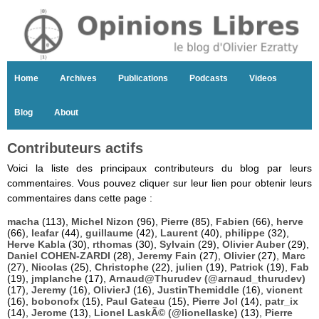
Home
Archives
Publications
Podcasts
Videos
Blog
About
Contributeurs actifs
Voici la liste des principaux contributeurs du blog par leurs
commentaires. Vous pouvez cliquer sur leur lien pour obtenir leurs
commentaires dans cette page :
macha
(113),
Michel Nizon
(96),
Pierre
(85),
Fabien
(66),
herve
(66),
leafar
(44),
guillaume
(42),
Laurent
(40),
philippe
(32),
Herve Kabla
(30),
rthomas
(30),
Sylvain
(29),
Olivier Auber
(29),
Daniel COHEN-ZARDI
(28),
Jeremy Fain
(27),
Olivier
(27),
Marc
(27),
Nicolas
(25),
Christophe
(22),
julien
(19),
Patrick
(19),
Fab
(19),
jmplanche
(17),
Arnaud@Thurudev (@arnaud_thurudev)
(17),
Jeremy
(16),
OlivierJ
(16),
JustinThemiddle
(16),
vicnent
(16),
bobonofx
(15),
Paul Gateau
(15),
Pierre Jol
(14),
patr_ix
(14),
Jerome
(13),
Lionel LaskÃ© (@lionellaske)
(13),
Pierre