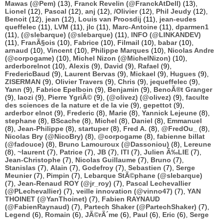
Mawas (@Pem)
(13),
Franck Revelin (@FranckAtDell)
(13),
Lionel
(12),
Pascal
(12),
anj
(12),
/Olivier
(12),
Phil Jeudy
(12),
Benoit
(12),
jean
(12),
Louis van Proosdij
(11),
jean-eudes
queffelec
(11),
LVM
(11),
jlc
(11),
Marc-Antoine
(11),
dparmen1
(11),
(@slebarque) (@slebarque)
(11),
INFO (@LINKANDEV)
(11),
FranÃ§ois
(10),
Fabrice
(10),
Filmail
(10),
babar
(10),
arnaud
(10),
Vincent
(10),
Philippe Marques
(10),
Nicolas Andre
(@corpogame)
(10),
Michel Nizon (@MichelNizon)
(10),
arderborelnot
(10),
Alexis
(9),
David
(9),
Rafael
(9),
FredericBaud
(9),
Laurent Bervas
(9),
Mickael
(9),
Hugues
(9),
ZISERMAN
(9),
Olivier Travers
(9),
Chris
(9),
jequeffelec
(9),
Yann
(9),
Fabrice Epelboin
(9),
Benjamin
(9),
BenoÃ®t Granger
(9),
laozi
(9),
Pierre YgriÃ©
(9),
(@olivez) (@olivez)
(9),
faculte
des sciences de la nature et de la vie
(9),
gepettot
(9),
arderbor elnot
(9),
Frederic
(8),
Marie
(8),
Yannick Lejeune
(8),
stephane
(8),
BScache
(8),
Michel
(8),
Daniel
(8),
Emmanuel
(8),
Jean-Philippe
(8),
startuper
(8),
Fred A.
(8),
@FredOu_
(8),
Nicolas Bry (@NicoBry)
(8),
@corpogame
(8),
fabienne billat
(@fadouce)
(8),
Bruno Lamouroux (@Dassoniou)
(8),
Lereune
(8),
~laurent
(7),
Patrice
(7),
JB
(7),
ITI
(7),
Julien Ã‰LIE
(7),
Jean-Christophe
(7),
Nicolas Guillaume
(7),
Bruno
(7),
Stanislas
(7),
Alain
(7),
Godefroy
(7),
Sebastien
(7),
Serge
Meunier
(7),
Pimpin
(7),
Lebarque StÃ©phane (@slebarque)
(7),
Jean-Renaud ROY (@jr_roy)
(7),
Pascal Lechevallier
(@PLechevallier)
(7),
veille innovation (@vinno47)
(7),
YAN
THOINET (@YanThoinet)
(7),
Fabien RAYNAUD
(@FabienRaynaud)
(7),
Partech Shaker (@PartechShaker)
(7),
Legend
(6),
Romain
(6),
JÃ©rÃ´me
(6),
Paul
(6),
Eric
(6),
Serge