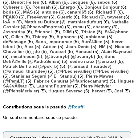
(6),
Benoit Felten
(6),
Alban
(6),
Jacques
(6),
sebou
(6),
Cybereric
(6),
Poussah
(6),
Energo
(6),
Bonjour Bonjour
(6),
boris
(6),
MAS
(6),
antoine
(6),
canard65
(6),
Richard T
(6),
PEAI60
(6),
Free4ever
(6),
Guerric
(6),
Richard
(6),
tvtweet
(6),
loÃ¯c
(6),
Matthieu Dufour (@_matthieudufour)
(6),
Nathalie
Gasnier (@ObservaEmpresa)
(6),
romu
(6),
cheramy
(6),
Jasontrisy
(6),
EtienneL
(5),
DJM
(5),
Tristan
(5),
StÃ©phane
(5),
Gilles
(5),
Thierry
(5),
Alphonse
(5),
apbianco
(5),
dePassage
(5),
Sans_importance
(5),
AurÃ©lien
(5),
herve
lebret
(5),
Alex
(5),
Adrien
(5),
Jean-Denis
(5),
NM
(5),
Nicolas
Chevallier
(5),
jdo
(5),
Youssef
(5),
Renaud
(5),
Alain Raynaud
(5),
mmathieum
(5),
(@bvanryb) (@bvanryb)
(5),
Boris
DefrÃ©ville (@AudioSense)
(5),
cedric naux (@cnaux)
(5),
Patrick Bertrand (@pck_b)
(5),
(@arnaud_thurudev)
(@arnaud_thurudev)
(5),
(@PLechevallier) (@PLechevallier)
(5),
Stanislas Segard (@El_Stanou)
(5),
Pierre Mawas
(@PemLT)
(5),
Fabrice Camurat (@fabricecamurat)
(5),
Hugues
SÃ©vÃ©rac
(5),
Laurent Fournier
(5),
Pierre Metivier
(@PierreMetivier)
(5),
Hugues Severac
(5),
hervet
(5),
Joel
(5)
Contributions sous le pseudo
@Rouffi
Un seul commentaire sous ce pseudo.