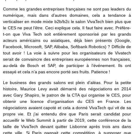
Comme les grandes entreprises françaises ne sont pas leaders du
numérique, mais dans d’autres domaines, cela a tendance à
verticaliser en mode mixte b2b/b2c le salon VivaTech bien plus que
le CES ne peut l’être. Ceci explique cela. Il faut faire avec. Préfère-
t-on que Viva Tech soit entièrement sponsorisé par les grands
acteurs américains ou asiatiques, déjà bien présents (Google,
Facebook, Microsoft, SAP, Alibaba, Softbank Robotics) ? Difficile de
tout avoir ! La voie à suivre pour les organisateurs de Vivatech
serait de convaincre des entreprises européennes non françaises,
au-delà de Bosch et SAP, de participer à l’événement. Ils ont
essayé et cela n’a pas encore porté ses fruits. Patience !
Le business des grands salons est plein d’aléas. Pour la petite
histoire, Maurice Levy avait démarré des négociations en 2014
avec Gary Shapiro, le patron de la CTA qui organise le CES, pour
obtenir une licence d’organisation du CES en France. Les
négociations avaient capoté et cela a donné VivaTech qui vit de sa
propre vie. Et j’ai entendu dire que Paris serait candidat pour
accueillir le Web Summit à partir de 2019, cette conférence de la
taille de VivaTech devant quitter Lisbonne après trois ans dans
cette ville. Si Paris gagnait cette compétition, à supposer que