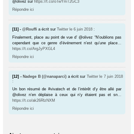
@olivez sur
https://t.co/oTwYmT2GC3
Répondre ici
[11] -
@Rouffi
a écrit sur
Twitter
le 6 juin 2018
:
Finalement, place au point de vue d’ @olivez “N’oublions pas
cependant que ce genre d’événement n’est qu’une place…
https://t.co/ArgJyPXGL4
Répondre ici
[12] -
Nadege B (@nanaparci)
a écrit sur
Twitter
le 7 juin 2018
:
Un bon résumé de #vivatech et de l’intérêt d’y être allé par
@olivez n’en déplaise à ceux qui n’y étaient pas et sn…
https://t.co/ak26RlzNXM
Répondre ici