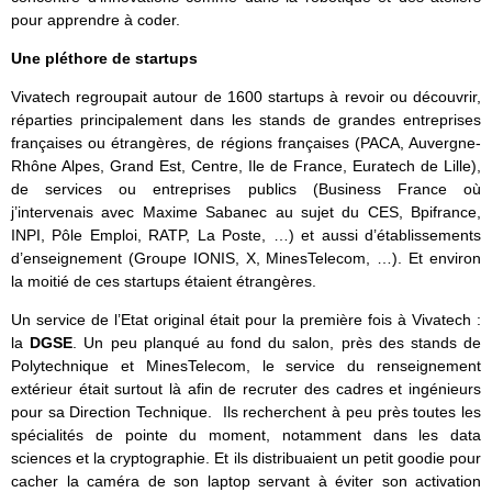
pour apprendre à coder.
Une pléthore de startups
Vivatech regroupait autour de 1600 startups à revoir ou découvrir,
réparties principalement dans les stands de grandes entreprises
françaises ou étrangères, de régions françaises (PACA, Auvergne-
Rhône Alpes, Grand Est, Centre, Ile de France, Euratech de Lille),
de services ou entreprises publics (Business France où
j’intervenais avec Maxime Sabanec au sujet du CES, Bpifrance,
INPI, Pôle Emploi, RATP, La Poste, …) et aussi d’établissements
d’enseignement (Groupe IONIS, X, MinesTelecom, …). Et environ
la moitié de ces startups étaient étrangères.
Un service de l’Etat original était pour la première fois à Vivatech :
la
DGSE
. Un peu planqué au fond du salon, près des stands de
Polytechnique et MinesTelecom, le service du renseignement
extérieur était surtout là afin de recruter des cadres et ingénieurs
pour sa Direction Technique. Ils recherchent à peu près toutes les
spécialités de pointe du moment, notamment dans les data
sciences et la cryptographie. Et ils distribuaient un petit goodie pour
cacher la caméra de son laptop servant à éviter son activation