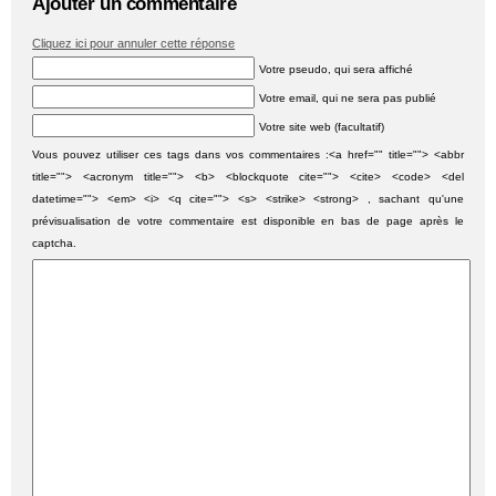
Ajouter un commentaire
Cliquez ici pour annuler cette réponse
Votre pseudo, qui sera affiché
Votre email, qui ne sera pas publié
Votre site web (facultatif)
Vous pouvez utiliser ces tags dans vos commentaires :<a href="" title=""> <abbr
title=""> <acronym title=""> <b> <blockquote cite=""> <cite> <code> <del
datetime=""> <em> <i> <q cite=""> <s> <strike> <strong> , sachant qu'une
prévisualisation de votre commentaire est disponible en bas de page après le
captcha.