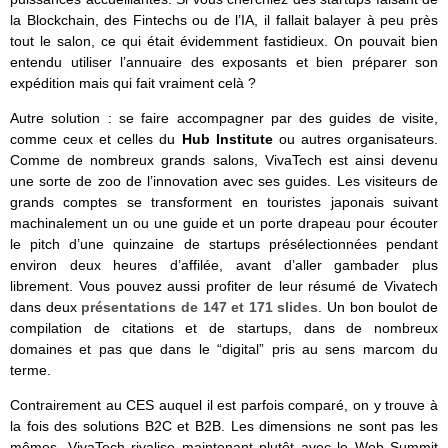
la Blockchain, des Fintechs ou de l’IA, il fallait balayer à peu près
tout le salon, ce qui était évidemment fastidieux. On pouvait bien
entendu utiliser l’annuaire des exposants et bien préparer son
expédition mais qui fait vraiment celà ?
Autre solution : se faire accompagner par des guides de visite,
comme ceux et celles du
Hub Institute
ou autres organisateurs.
Comme de nombreux grands salons, VivaTech est ainsi devenu
une sorte de zoo de l’innovation avec ses guides. Les visiteurs de
grands comptes se transforment en touristes japonais suivant
machinalement un ou une guide et un porte drapeau pour écouter
le pitch d’une quinzaine de startups présélectionnées pendant
environ deux heures d’affilée, avant d’aller gambader plus
librement. Vous pouvez aussi profiter de leur résumé de Vivatech
dans deux
présentations de 147 et 171 slides
. Un bon boulot de
compilation de citations et de startups, dans de nombreux
domaines et pas que dans le “digital” pris au sens marcom du
terme.
Contrairement au CES auquel il est parfois comparé, on y trouve à
la fois des solutions B2C et B2B. Les dimensions ne sont pas les
mêmes. VivaTech rivalise maintenant plutôt avec le Web Summit