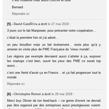
C’est modeste mais aussi concret et utile.
Bernard
Répondre ici
[5] -
David CastÃ©ra
a écrit
le 27 mai 2018
:
3 jours sur le lab Manpower, pour présenter notre coopération…
c’était la première fois et j’ai adoré…
un peu brouillon mais un bel événement… reste plus qu’à y
amener en visite plus de PME Française du “vieux monde”…
Les régions par exemple devraient aussi s’atteler à ça, exposer
les startups c’est bien, ouvrir les yeux des PME ce serait top
aussi…
c’est une fierté d’avoir ça en France… et ça fait progresser tout le
monde
Répondre ici
[6] -
Christophe Romei
a écrit
le 28 mai 2018
:
Merci bcp Olivier de ton feed-back – ce genre d’event ne devrait
pas être organisé par des entreprises aussi prestigieuses soient-