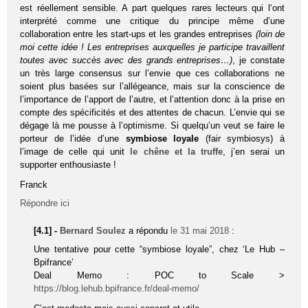
est réellement sensible. A part quelques rares lecteurs qui l‘ont
interprété comme une critique du principe même d’une
collaboration entre les start-ups et les grandes entreprises
(loin de
moi cette idée ! Les entreprises auxquelles je participe travaillent
toutes avec succès avec des grands entreprises…)
, je constate
un très large consensus sur l’envie que ces collaborations ne
soient plus basées sur l’allégeance, mais sur la conscience de
l’importance de l’apport de l’autre, et l’attention donc à la prise en
compte des spécificités et des attentes de chacun. L’envie qui se
dégage là me pousse à l’optimisme. Si quelqu’un veut se faire le
porteur de l’idée d’une
symbiose loyale
(fair symbiosys) à
l’image de celle qui unit
le chêne et la truffe
, j’en serai un
supporter enthousiaste !
Franck
Répondre ici
[4.1] -
Bernard Soulez
a répondu
le 31 mai 2018
:
Une tentative pour cette “symbiose loyale”, chez ‘Le Hub –
Bpifrance’
Deal Memo : POC to Scale >
https://blog.lehub.bpifrance.fr/deal-memo/