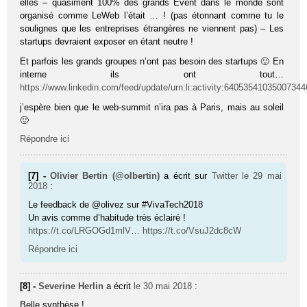
elles – quasiment 100% des grands Event dans le monde sont
organisé comme LeWeb l’était … ! (pas étonnant comme tu le
soulignes que les entreprises étrangères ne viennent pas) – Les
startups devraient exposer en étant neutre !
Et parfois les grands groupes n’ont pas besoin des startups 🙂 En
interne ils ont tout…
https://www.linkedin.com/feed/update/urn:li:activity:6405354103500734
j’espère bien que le web-summit n’ira pas à Paris, mais au soleil
🙂
Répondre ici
[7] -
Olivier Bertin (@olbertin)
a écrit sur
Twitter
le 29 mai
2018
:
Le feedback de @olivez sur #VivaTech2018
Un avis comme d’habitude très éclairé !
https://t.co/LRGOGd1mlV…
https://t.co/VsuJ2dc8cW
Répondre ici
[8] -
Severine Herlin
a écrit
le 30 mai 2018
:
Belle synthèse !