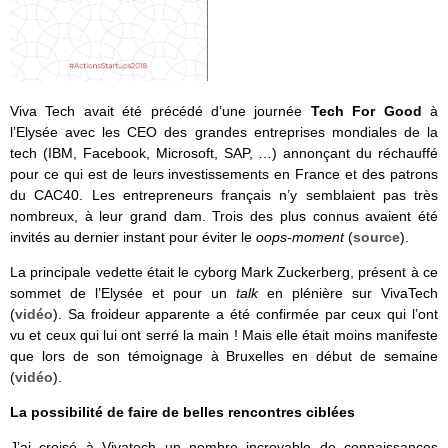
Viva Tech avait été précédé d’une journée
Tech For Good
à
l’Elysée avec les CEO des grandes entreprises mondiales de la
tech (IBM, Facebook, Microsoft, SAP, …) annonçant du réchauffé
pour ce qui est de leurs investissements en France et des patrons
du CAC40. Les entrepreneurs français n’y semblaient pas très
nombreux, à leur grand dam. Trois des plus connus avaient été
invités au dernier instant pour éviter le
oops-moment
(
source
).
La principale vedette était le cyborg Mark Zuckerberg, présent à ce
sommet de l’Elysée et pour un
talk
en plénière sur VivaTech
(
vidéo
). Sa froideur apparente a été confirmée par ceux qui l’ont
vu et ceux qui lui ont serré la main ! Mais elle était moins manifeste
que lors de son témoignage à Bruxelles en début de semaine
(
vidéo
).
La possibilité de faire de belles rencontres ciblées
J’ai croisé à Vivatech un nombre incroyable de connaissances