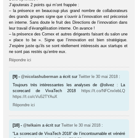
J’ajouterais 2 points qui m’ont frappée :
– la présence en beaucoup plus grand nombre de collaborateurs
des grands groupes signe que s’ouvrir à l’innovation est préconisé
en interne. Sans doute le fruit des Directions de l’innovation dans
leur travail d’évangélisation interne. On avance !
– la présence des Comex et autres dirigeants faisant du salon une
« place to be ». Signe que l’innovation est bien stratégique.
J’espère juste qu’ils se sont réellement intéressés aux startups et
ne sont pas restés qu’entre eux.
Répondre ici
[9] -
@nicolashuberman
a écrit sur
Twitter
le 30 mai 2018
:
Toujours très intéressantes les analyses de @olivez : La
scorecard de VivaTech 2018
https://t.co/NFCnxIebLQ
https://t.co/cVu52TYAuX
Répondre ici
[10] -
@telkaim
a écrit sur
Twitter
le 30 mai 2018
:
“La scorecard de VivaTech 2018” de l’incontournable et vénéré