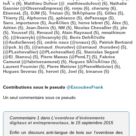
loÃ¯c
(6),
Matthieu Dufour (@_matthieudufour)
(6),
Nathalie
Gasnier (@ObservaEmpresa)
(6),
romu
(6),
cheramy
(6),
EtienneL
(5),
DJM
(5),
Tristan
(5),
StÃ©phane
(5),
Gilles
(5),
Thierry
(5),
Alphonse
(5),
apbianco
(5),
dePassage
(5),
Sans_importance
(5),
AurÃ©lien
(5),
herve lebret
(5),
Alex
(5),
Adrien
(5),
Jean-Denis
(5),
NM
(5),
Nicolas Chevallier
(5),
jdo
(5),
Youssef
(5),
Renaud
(5),
Alain Raynaud
(5),
mmathieum
(5),
(@bvanryb) (@bvanryb)
(5),
Boris DefrÃ©ville
(@AudioSense)
(5),
cedric naux (@cnaux)
(5),
Patrick Bertrand
(@pck_b)
(5),
(@arnaud_thurudev) (@arnaud_thurudev)
(5),
(@PLechevallier) (@PLechevallier)
(5),
Stanislas Segard
(@El_Stanou)
(5),
Pierre Mawas (@PemLT)
(5),
Fabrice
Camurat (@fabricecamurat)
(5),
Hugues SÃ©vÃ©rac
(5),
Laurent Fournier
(5),
Pierre Metivier (@PierreMetivier)
(5),
Hugues Severac
(5),
hervet
(5),
Joel
(5),
binance
(5)
Contributions sous le pseudo
@EscoubesFrank
Un seul commentaire sous ce pseudo.
Commentaire 1 dans
L’overdose d’événements
digitaux et entrepreneuriaux
, le 15 septembre 2015
Enfin un discours anti-langue de bois sur l’overdose des