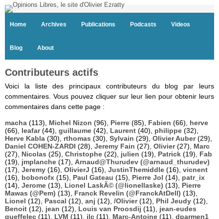
Home
Archives
Publications
Podcasts
Videos
Blog
About
Contributeurs actifs
Voici la liste des principaux contributeurs du blog par leurs
commentaires. Vous pouvez cliquer sur leur lien pour obtenir leurs
commentaires dans cette page :
macha
(113),
Michel Nizon
(96),
Pierre
(85),
Fabien
(66),
herve
(66),
leafar
(44),
guillaume
(42),
Laurent
(40),
philippe
(32),
Herve Kabla
(30),
rthomas
(30),
Sylvain
(29),
Olivier Auber
(29),
Daniel COHEN-ZARDI
(28),
Jeremy Fain
(27),
Olivier
(27),
Marc
(27),
Nicolas
(25),
Christophe
(22),
julien
(19),
Patrick
(19),
Fab
(19),
jmplanche
(17),
Arnaud@Thurudev (@arnaud_thurudev)
(17),
Jeremy
(16),
OlivierJ
(16),
JustinThemiddle
(16),
vicnent
(16),
bobonofx
(15),
Paul Gateau
(15),
Pierre Jol
(14),
patr_ix
(14),
Jerome
(13),
Lionel LaskÃ© (@lionellaske)
(13),
Pierre
Mawas (@Pem)
(13),
Franck Revelin (@FranckAtDell)
(13),
Lionel
(12),
Pascal
(12),
anj
(12),
/Olivier
(12),
Phil Jeudy
(12),
Benoit
(12),
jean
(12),
Louis van Proosdij
(11),
jean-eudes
queffelec
(11),
LVM
(11),
jlc
(11),
Marc-Antoine
(11),
dparmen1