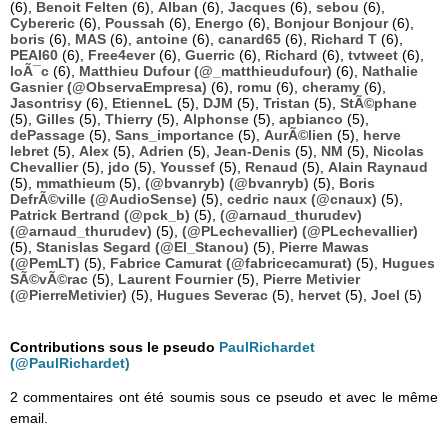
(6),
Benoit Felten
(6),
Alban
(6),
Jacques
(6),
sebou
(6),
Cybereric
(6),
Poussah
(6),
Energo
(6),
Bonjour Bonjour
(6),
boris
(6),
MAS
(6),
antoine
(6),
canard65
(6),
Richard T
(6),
PEAI60
(6),
Free4ever
(6),
Guerric
(6),
Richard
(6),
tvtweet
(6),
loÃ¯c
(6),
Matthieu Dufour (@_matthieudufour)
(6),
Nathalie
Gasnier (@ObservaEmpresa)
(6),
romu
(6),
cheramy
(6),
Jasontrisy
(6),
EtienneL
(5),
DJM
(5),
Tristan
(5),
StÃ©phane
(5),
Gilles
(5),
Thierry
(5),
Alphonse
(5),
apbianco
(5),
dePassage
(5),
Sans_importance
(5),
AurÃ©lien
(5),
herve
lebret
(5),
Alex
(5),
Adrien
(5),
Jean-Denis
(5),
NM
(5),
Nicolas
Chevallier
(5),
jdo
(5),
Youssef
(5),
Renaud
(5),
Alain Raynaud
(5),
mmathieum
(5),
(@bvanryb) (@bvanryb)
(5),
Boris
DefrÃ©ville (@AudioSense)
(5),
cedric naux (@cnaux)
(5),
Patrick Bertrand (@pck_b)
(5),
(@arnaud_thurudev)
(@arnaud_thurudev)
(5),
(@PLechevallier) (@PLechevallier)
(5),
Stanislas Segard (@El_Stanou)
(5),
Pierre Mawas
(@PemLT)
(5),
Fabrice Camurat (@fabricecamurat)
(5),
Hugues
SÃ©vÃ©rac
(5),
Laurent Fournier
(5),
Pierre Metivier
(@PierreMetivier)
(5),
Hugues Severac
(5),
hervet
(5),
Joel
(5)
Contributions sous le pseudo
PaulRichardet
(@PaulRichardet)
2 commentaires ont été soumis sous ce pseudo et avec le même
email.