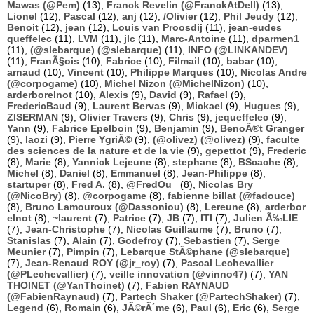
Mawas (@Pem)
(13),
Franck Revelin (@FranckAtDell)
(13),
Lionel
(12),
Pascal
(12),
anj
(12),
/Olivier
(12),
Phil Jeudy
(12),
Benoit
(12),
jean
(12),
Louis van Proosdij
(11),
jean-eudes
queffelec
(11),
LVM
(11),
jlc
(11),
Marc-Antoine
(11),
dparmen1
(11),
(@slebarque) (@slebarque)
(11),
INFO (@LINKANDEV)
(11),
FranÃ§ois
(10),
Fabrice
(10),
Filmail
(10),
babar
(10),
arnaud
(10),
Vincent
(10),
Philippe Marques
(10),
Nicolas Andre
(@corpogame)
(10),
Michel Nizon (@MichelNizon)
(10),
arderborelnot
(10),
Alexis
(9),
David
(9),
Rafael
(9),
FredericBaud
(9),
Laurent Bervas
(9),
Mickael
(9),
Hugues
(9),
ZISERMAN
(9),
Olivier Travers
(9),
Chris
(9),
jequeffelec
(9),
Yann
(9),
Fabrice Epelboin
(9),
Benjamin
(9),
BenoÃ®t Granger
(9),
laozi
(9),
Pierre YgriÃ©
(9),
(@olivez) (@olivez)
(9),
faculte
des sciences de la nature et de la vie
(9),
gepettot
(9),
Frederic
(8),
Marie
(8),
Yannick Lejeune
(8),
stephane
(8),
BScache
(8),
Michel
(8),
Daniel
(8),
Emmanuel
(8),
Jean-Philippe
(8),
startuper
(8),
Fred A.
(8),
@FredOu_
(8),
Nicolas Bry
(@NicoBry)
(8),
@corpogame
(8),
fabienne billat (@fadouce)
(8),
Bruno Lamouroux (@Dassoniou)
(8),
Lereune
(8),
arderbor
elnot
(8),
~laurent
(7),
Patrice
(7),
JB
(7),
ITI
(7),
Julien Ã‰LIE
(7),
Jean-Christophe
(7),
Nicolas Guillaume
(7),
Bruno
(7),
Stanislas
(7),
Alain
(7),
Godefroy
(7),
Sebastien
(7),
Serge
Meunier
(7),
Pimpin
(7),
Lebarque StÃ©phane (@slebarque)
(7),
Jean-Renaud ROY (@jr_roy)
(7),
Pascal Lechevallier
(@PLechevallier)
(7),
veille innovation (@vinno47)
(7),
YAN
THOINET (@YanThoinet)
(7),
Fabien RAYNAUD
(@FabienRaynaud)
(7),
Partech Shaker (@PartechShaker)
(7),
Legend
(6),
Romain
(6),
JÃ©rÃ´me
(6),
Paul
(6),
Eric
(6),
Serge