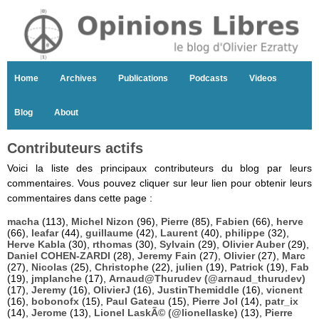
Home
Archives
Publications
Podcasts
Videos
Blog
About
Contributeurs actifs
Voici la liste des principaux contributeurs du blog par leurs
commentaires. Vous pouvez cliquer sur leur lien pour obtenir leurs
commentaires dans cette page :
macha
(113),
Michel Nizon
(96),
Pierre
(85),
Fabien
(66),
herve
(66),
leafar
(44),
guillaume
(42),
Laurent
(40),
philippe
(32),
Herve Kabla
(30),
rthomas
(30),
Sylvain
(29),
Olivier Auber
(29),
Daniel COHEN-ZARDI
(28),
Jeremy Fain
(27),
Olivier
(27),
Marc
(27),
Nicolas
(25),
Christophe
(22),
julien
(19),
Patrick
(19),
Fab
(19),
jmplanche
(17),
Arnaud@Thurudev (@arnaud_thurudev)
(17),
Jeremy
(16),
OlivierJ
(16),
JustinThemiddle
(16),
vicnent
(16),
bobonofx
(15),
Paul Gateau
(15),
Pierre Jol
(14),
patr_ix
(14),
Jerome
(13),
Lionel LaskÃ© (@lionellaske)
(13),
Pierre