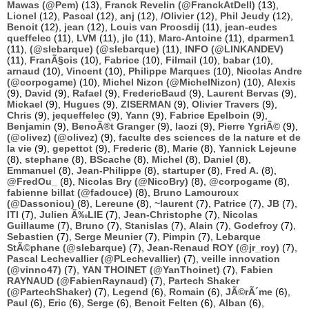
Mawas (@Pem)
(13),
Franck Revelin (@FranckAtDell)
(13),
Lionel
(12),
Pascal
(12),
anj
(12),
/Olivier
(12),
Phil Jeudy
(12),
Benoit
(12),
jean
(12),
Louis van Proosdij
(11),
jean-eudes
queffelec
(11),
LVM
(11),
jlc
(11),
Marc-Antoine
(11),
dparmen1
(11),
(@slebarque) (@slebarque)
(11),
INFO (@LINKANDEV)
(11),
FranÃ§ois
(10),
Fabrice
(10),
Filmail
(10),
babar
(10),
arnaud
(10),
Vincent
(10),
Philippe Marques
(10),
Nicolas Andre
(@corpogame)
(10),
Michel Nizon (@MichelNizon)
(10),
Alexis
(9),
David
(9),
Rafael
(9),
FredericBaud
(9),
Laurent Bervas
(9),
Mickael
(9),
Hugues
(9),
ZISERMAN
(9),
Olivier Travers
(9),
Chris
(9),
jequeffelec
(9),
Yann
(9),
Fabrice Epelboin
(9),
Benjamin
(9),
BenoÃ®t Granger
(9),
laozi
(9),
Pierre YgriÃ©
(9),
(@olivez) (@olivez)
(9),
faculte des sciences de la nature et de
la vie
(9),
gepettot
(9),
Frederic
(8),
Marie
(8),
Yannick Lejeune
(8),
stephane
(8),
BScache
(8),
Michel
(8),
Daniel
(8),
Emmanuel
(8),
Jean-Philippe
(8),
startuper
(8),
Fred A.
(8),
@FredOu_
(8),
Nicolas Bry (@NicoBry)
(8),
@corpogame
(8),
fabienne billat (@fadouce)
(8),
Bruno Lamouroux
(@Dassoniou)
(8),
Lereune
(8),
~laurent
(7),
Patrice
(7),
JB
(7),
ITI
(7),
Julien Ã‰LIE
(7),
Jean-Christophe
(7),
Nicolas
Guillaume
(7),
Bruno
(7),
Stanislas
(7),
Alain
(7),
Godefroy
(7),
Sebastien
(7),
Serge Meunier
(7),
Pimpin
(7),
Lebarque
StÃ©phane (@slebarque)
(7),
Jean-Renaud ROY (@jr_roy)
(7),
Pascal Lechevallier (@PLechevallier)
(7),
veille innovation
(@vinno47)
(7),
YAN THOINET (@YanThoinet)
(7),
Fabien
RAYNAUD (@FabienRaynaud)
(7),
Partech Shaker
(@PartechShaker)
(7),
Legend
(6),
Romain
(6),
JÃ©rÃ´me
(6),
Paul
(6),
Eric
(6),
Serge
(6),
Benoit Felten
(6),
Alban
(6),