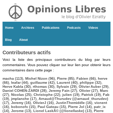
Home
Archives
Publications
Podcasts
Videos
Blog
About
Contributeurs actifs
Voici la liste des principaux contributeurs du blog par leurs
commentaires. Vous pouvez cliquer sur leur lien pour obtenir leurs
commentaires dans cette page :
macha
(113),
Michel Nizon
(96),
Pierre
(85),
Fabien
(66),
herve
(66),
leafar
(44),
guillaume
(42),
Laurent
(40),
philippe
(32),
Herve Kabla
(30),
rthomas
(30),
Sylvain
(29),
Olivier Auber
(29),
Daniel COHEN-ZARDI
(28),
Jeremy Fain
(27),
Olivier
(27),
Marc
(27),
Nicolas
(25),
Christophe
(22),
julien
(19),
Patrick
(19),
Fab
(19),
jmplanche
(17),
Arnaud@Thurudev (@arnaud_thurudev)
(17),
Jeremy
(16),
OlivierJ
(16),
JustinThemiddle
(16),
vicnent
(16),
bobonofx
(15),
Paul Gateau
(15),
Pierre Jol
(14),
patr_ix
(14),
Jerome
(13),
Lionel LaskÃ© (@lionellaske)
(13),
Pierre