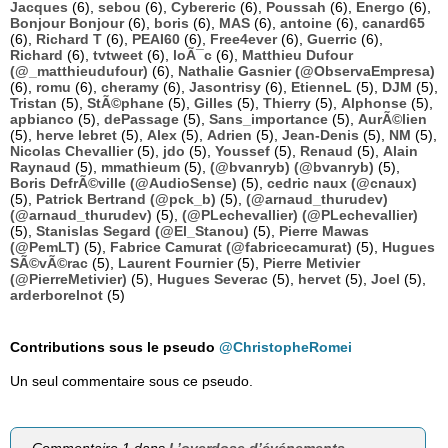
Jacques
(6),
sebou
(6),
Cybereric
(6),
Poussah
(6),
Energo
(6),
Bonjour Bonjour
(6),
boris
(6),
MAS
(6),
antoine
(6),
canard65
(6),
Richard T
(6),
PEAI60
(6),
Free4ever
(6),
Guerric
(6),
Richard
(6),
tvtweet
(6),
loÃ¯c
(6),
Matthieu Dufour
(@_matthieudufour)
(6),
Nathalie Gasnier (@ObservaEmpresa)
(6),
romu
(6),
cheramy
(6),
Jasontrisy
(6),
EtienneL
(5),
DJM
(5),
Tristan
(5),
StÃ©phane
(5),
Gilles
(5),
Thierry
(5),
Alphonse
(5),
apbianco
(5),
dePassage
(5),
Sans_importance
(5),
AurÃ©lien
(5),
herve lebret
(5),
Alex
(5),
Adrien
(5),
Jean-Denis
(5),
NM
(5),
Nicolas Chevallier
(5),
jdo
(5),
Youssef
(5),
Renaud
(5),
Alain
Raynaud
(5),
mmathieum
(5),
(@bvanryb) (@bvanryb)
(5),
Boris DefrÃ©ville (@AudioSense)
(5),
cedric naux (@cnaux)
(5),
Patrick Bertrand (@pck_b)
(5),
(@arnaud_thurudev)
(@arnaud_thurudev)
(5),
(@PLechevallier) (@PLechevallier)
(5),
Stanislas Segard (@El_Stanou)
(5),
Pierre Mawas
(@PemLT)
(5),
Fabrice Camurat (@fabricecamurat)
(5),
Hugues
SÃ©vÃ©rac
(5),
Laurent Fournier
(5),
Pierre Metivier
(@PierreMetivier)
(5),
Hugues Severac
(5),
hervet
(5),
Joel
(5),
arderborelnot
(5)
Contributions sous le pseudo
@ChristopheRomei
Un seul commentaire sous ce pseudo.