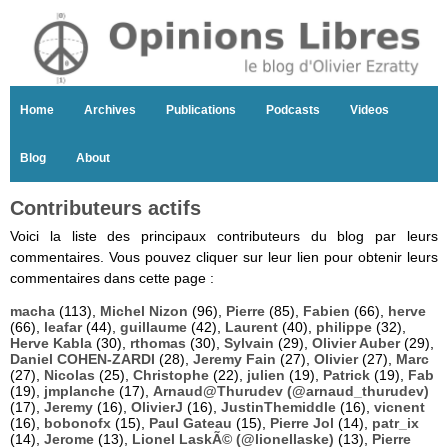
Home
Archives
Publications
Podcasts
Videos
Blog
About
Contributeurs actifs
Voici la liste des principaux contributeurs du blog par leurs
commentaires. Vous pouvez cliquer sur leur lien pour obtenir leurs
commentaires dans cette page :
macha
(113),
Michel Nizon
(96),
Pierre
(85),
Fabien
(66),
herve
(66),
leafar
(44),
guillaume
(42),
Laurent
(40),
philippe
(32),
Herve Kabla
(30),
rthomas
(30),
Sylvain
(29),
Olivier Auber
(29),
Daniel COHEN-ZARDI
(28),
Jeremy Fain
(27),
Olivier
(27),
Marc
(27),
Nicolas
(25),
Christophe
(22),
julien
(19),
Patrick
(19),
Fab
(19),
jmplanche
(17),
Arnaud@Thurudev (@arnaud_thurudev)
(17),
Jeremy
(16),
OlivierJ
(16),
JustinThemiddle
(16),
vicnent
(16),
bobonofx
(15),
Paul Gateau
(15),
Pierre Jol
(14),
patr_ix
(14),
Jerome
(13),
Lionel LaskÃ© (@lionellaske)
(13),
Pierre