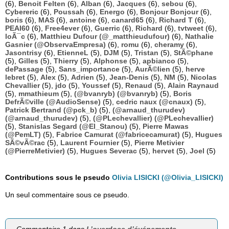
(6),
Benoit Felten
(6),
Alban
(6),
Jacques
(6),
sebou
(6),
Cybereric
(6),
Poussah
(6),
Energo
(6),
Bonjour Bonjour
(6),
boris
(6),
MAS
(6),
antoine
(6),
canard65
(6),
Richard T
(6),
PEAI60
(6),
Free4ever
(6),
Guerric
(6),
Richard
(6),
tvtweet
(6),
loÃ¯c
(6),
Matthieu Dufour (@_matthieudufour)
(6),
Nathalie
Gasnier (@ObservaEmpresa)
(6),
romu
(6),
cheramy
(6),
Jasontrisy
(6),
EtienneL
(5),
DJM
(5),
Tristan
(5),
StÃ©phane
(5),
Gilles
(5),
Thierry
(5),
Alphonse
(5),
apbianco
(5),
dePassage
(5),
Sans_importance
(5),
AurÃ©lien
(5),
herve
lebret
(5),
Alex
(5),
Adrien
(5),
Jean-Denis
(5),
NM
(5),
Nicolas
Chevallier
(5),
jdo
(5),
Youssef
(5),
Renaud
(5),
Alain Raynaud
(5),
mmathieum
(5),
(@bvanryb) (@bvanryb)
(5),
Boris
DefrÃ©ville (@AudioSense)
(5),
cedric naux (@cnaux)
(5),
Patrick Bertrand (@pck_b)
(5),
(@arnaud_thurudev)
(@arnaud_thurudev)
(5),
(@PLechevallier) (@PLechevallier)
(5),
Stanislas Segard (@El_Stanou)
(5),
Pierre Mawas
(@PemLT)
(5),
Fabrice Camurat (@fabricecamurat)
(5),
Hugues
SÃ©vÃ©rac
(5),
Laurent Fournier
(5),
Pierre Metivier
(@PierreMetivier)
(5),
Hugues Severac
(5),
hervet
(5),
Joel
(5)
Contributions sous le pseudo
Olivia LISICKI (@Olivia_LISICKI)
Un seul commentaire sous ce pseudo.