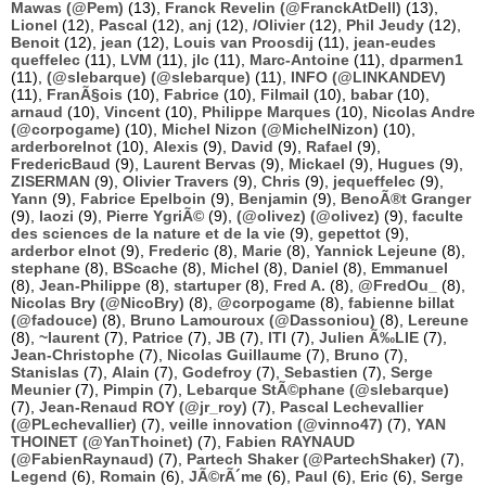
Mawas (@Pem)
(13),
Franck Revelin (@FranckAtDell)
(13),
Lionel
(12),
Pascal
(12),
anj
(12),
/Olivier
(12),
Phil Jeudy
(12),
Benoit
(12),
jean
(12),
Louis van Proosdij
(11),
jean-eudes
queffelec
(11),
LVM
(11),
jlc
(11),
Marc-Antoine
(11),
dparmen1
(11),
(@slebarque) (@slebarque)
(11),
INFO (@LINKANDEV)
(11),
FranÃ§ois
(10),
Fabrice
(10),
Filmail
(10),
babar
(10),
arnaud
(10),
Vincent
(10),
Philippe Marques
(10),
Nicolas Andre
(@corpogame)
(10),
Michel Nizon (@MichelNizon)
(10),
arderborelnot
(10),
Alexis
(9),
David
(9),
Rafael
(9),
FredericBaud
(9),
Laurent Bervas
(9),
Mickael
(9),
Hugues
(9),
ZISERMAN
(9),
Olivier Travers
(9),
Chris
(9),
jequeffelec
(9),
Yann
(9),
Fabrice Epelboin
(9),
Benjamin
(9),
BenoÃ®t Granger
(9),
laozi
(9),
Pierre YgriÃ©
(9),
(@olivez) (@olivez)
(9),
faculte
des sciences de la nature et de la vie
(9),
gepettot
(9),
arderbor elnot
(9),
Frederic
(8),
Marie
(8),
Yannick Lejeune
(8),
stephane
(8),
BScache
(8),
Michel
(8),
Daniel
(8),
Emmanuel
(8),
Jean-Philippe
(8),
startuper
(8),
Fred A.
(8),
@FredOu_
(8),
Nicolas Bry (@NicoBry)
(8),
@corpogame
(8),
fabienne billat
(@fadouce)
(8),
Bruno Lamouroux (@Dassoniou)
(8),
Lereune
(8),
~laurent
(7),
Patrice
(7),
JB
(7),
ITI
(7),
Julien Ã‰LIE
(7),
Jean-Christophe
(7),
Nicolas Guillaume
(7),
Bruno
(7),
Stanislas
(7),
Alain
(7),
Godefroy
(7),
Sebastien
(7),
Serge
Meunier
(7),
Pimpin
(7),
Lebarque StÃ©phane (@slebarque)
(7),
Jean-Renaud ROY (@jr_roy)
(7),
Pascal Lechevallier
(@PLechevallier)
(7),
veille innovation (@vinno47)
(7),
YAN
THOINET (@YanThoinet)
(7),
Fabien RAYNAUD
(@FabienRaynaud)
(7),
Partech Shaker (@PartechShaker)
(7),
Legend
(6),
Romain
(6),
JÃ©rÃ´me
(6),
Paul
(6),
Eric
(6),
Serge