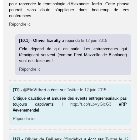
pour reprendre la terminologie d’Alexandre Jardin. Cette phrase
pourrait sans doute s’appliquer dans beaucoup de ces
conférences…
Répondre ici
[10.1] - Olivier Ezratty
a répondu
le 12 juin 2015
:
Cela dépend de qui on parle. Les entrepreneurs qui
témoignent souvent (comme Fred Mazzella de Blablacar)
sont des faiseurs !
Répondre ici
[11] -
@FloVilbert
a écrit sur
Twitter
le 12 juin 2015
:
Critique caustique et amusée des events entrepreneuriaux pas
toujours captivants !
http://t.co/rLbVyGlcG3
#RP
#evenementiel
Répondre ici
[12] -
Olivier de Baillenx (@odebx)
a écrit sur
Twitter
le 12