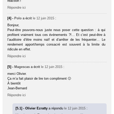
réaction !
Répondre ici
[4] -
Polo
a écrit
le 12 juin 2015
:
Bonjour,
Peut-être pouvons-nous juste nous poser cette question : à qui
profitent vraiment tous ces événements ?!… Et c’est peut-être à
l’auditoire d’être moins naïf et d’arrêter de les fréquenter… Le
rendement apport/temps consacré est souvent à la limite du
ridicule en effet.
Répondre ici
[5] -
Magescas
a écrit
le 12 juin 2015
:
merci Olivier.
Ça m’a fait plaisir de lire ton compliment 🙂
À bientôt
Jean-Bernard
Répondre ici
[5.1] - Olivier Ezratty
a répondu
le 12 juin 2015
: