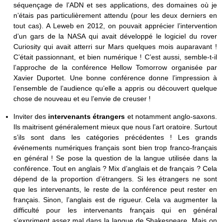
séquençage de l’ADN et ses applications, des domaines où je
n’étais pas particulièrement attendu (pour les deux derniers en
tout cas). A Leweb en 2012, on pouvait apprécier l’intervention
d’un gars de la NASA qui avait développé le logiciel du rover
Curiosity qui avait atterri sur Mars quelques mois auparavant !
C’était passionnant, et bien numérique ! C’est aussi, semble-t-il
l’approche de la conférence Hellow Tomorrow organisée par
Xavier Duportet. Une bonne conférence donne l’impression à
l’ensemble de l’audience qu’elle a appris ou découvert quelque
chose de nouveau et eu l’envie de creuser !
Inviter des
intervenants étrangers
et notamment anglo-saxons.
Ils maitrisent généralement mieux que nous l’art oratoire. Surtout
s’ils sont dans les catégories précédentes ! Les grands
événements numériques français sont bien trop franco-français
en général ! Se pose la question de la langue utilisée dans la
conférence. Tout en anglais ? Mix d’anglais et de français ? Cela
dépend de la proportion d’étrangers. Si les étrangers ne sont
que les intervenants, le reste de la conférence peut rester en
français. Sinon, l’anglais est de rigueur. Cela va augmenter la
difficulté pour les intervenants français qui en général
s’expriment assez mal dans la langue de Shakespeare. Mais on