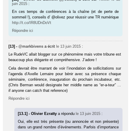
juin 2015
:
En ces temps de conférences à la chaîne (et de perte de
sommeil !), conseils d’ @olivez pour réussir une TR numérique
http://t.co/IR8UDnDoVt
Répondre ici
[13] -
@markbivens
a écrit
le 13 juin 2015
:
Le RudeVC allait blogger sur ce phénomène mais votre tribune est
beaucoup plus élégante et compréhensive. J’adore !
Cela devrait être marrant de voir l’inondation de sollicitations sur
l’agenda d’Axelle Lemaire pour bénir avec sa présence chaque
séminaire, conférence, inauguration du prochain incubateur, etc.
(Chris Berman would designate her middle name as “er-a-teur” …
if anyone can catch that reference)
Répondre ici
[13.1] - Olivier Ezratty
a répondu
le 13 juin 2015
:
Oui, elle est très présente (ou annoncée et non présente)
dans un grand nombre d’événements. Parfois d’importance