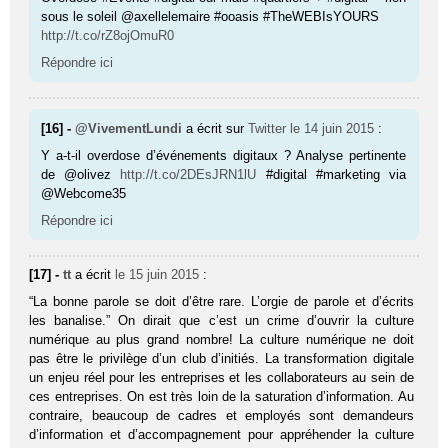
sous le soleil @axellelemaire #ooasis #TheWEBIsYOURS
http://t.co/rZ8ojOmuR0
Répondre ici
[16] -
@VivementLundi
a écrit sur
Twitter
le 14 juin 2015
:
Y a-t-il overdose d’événements digitaux ? Analyse pertinente
de @olivez
http://t.co/2DEsJRN1lU
#digital #marketing via
@Webcome35
Répondre ici
[17] -
tt
a écrit
le 15 juin 2015
:
“La bonne parole se doit d’être rare. L’orgie de parole et d’écrits
les banalise.” On dirait que c’est un crime d’ouvrir la culture
numérique au plus grand nombre! La culture numérique ne doit
pas être le privilège d’un club d’initiés. La transformation digitale
un enjeu réel pour les entreprises et les collaborateurs au sein de
ces entreprises. On est très loin de la saturation d’information. Au
contraire, beaucoup de cadres et employés sont demandeurs
d’information et d’accompagnement pour appréhender la culture