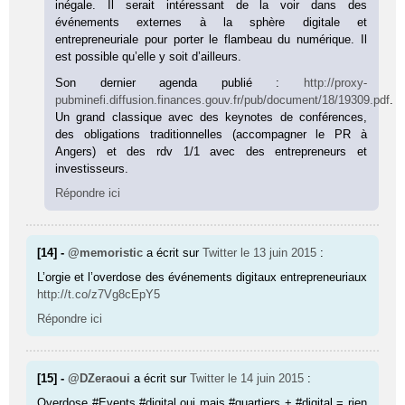
inégale. Il serait intéressant de la voir dans des
événements externes à la sphère digitale et
entrepreneuriale pour porter le flambeau du numérique. Il
est possible qu’elle y soit d’ailleurs.
Son dernier agenda publié :
http://proxy-
pubminefi.diffusion.finances.gouv.fr/pub/document/18/19309.pdf
.
Un grand classique avec des keynotes de conférences,
des obligations traditionnelles (accompagner le PR à
Angers) et des rdv 1/1 avec des entrepreneurs et
investisseurs.
Répondre ici
[14] -
@memoristic
a écrit sur
Twitter
le 13 juin 2015
:
L’orgie et l’overdose des événements digitaux entrepreneuriaux
http://t.co/z7Vg8cEpY5
Répondre ici
[15] -
@DZeraoui
a écrit sur
Twitter
le 14 juin 2015
:
Overdose #Events #digital oui mais #quartiers + #digital = rien