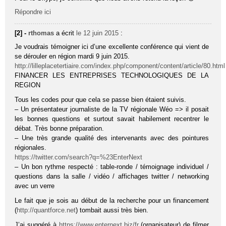
Répondre ici
[2] -
rthomas
a écrit
le 12 juin 2015
:
Je voudrais témoigner ici d’une excellente conférence qui vient de
se dérouler en région mardi 9 juin 2015.
http://lilleplacetertiaire.com/index.php/component/content/article/80.html
FINANCER LES ENTREPRISES TECHNOLOGIQUES DE LA
REGION
Tous les codes pour que cela se passe bien étaient suivis.
– Un présentateur journaliste de la TV régionale Wéo => il posait
les bonnes questions et surtout savait habilement recentrer le
débat. Très bonne préparation.
– Une très grande qualité des intervenants avec des pointures
régionales.
https://twitter.com/search?q=%23EnterNext
– Un bon rythme respecté : table-ronde / témoignage individuel /
questions dans la salle / vidéo / affichages twitter / networking
avec un verre
Le fait que je sois au début de la recherche pour un financement
(
http://quantforce.net
) tombait aussi très bien.
J’ai suggéré à
https://www.enternext.biz/fr
(organisateur) de filmer