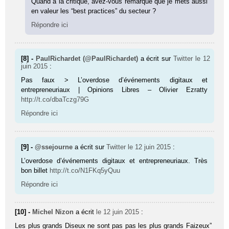
Quand à la critique, avez-vous remarqué que je mets aussi
en valeur les “best practices” du secteur ?
Répondre ici
[8] -
PaulRichardet (@PaulRichardet)
a écrit sur
Twitter
le 12
juin 2015
:
Pas faux > L’overdose d’événements digitaux et
entrepreneuriaux | Opinions Libres – Olivier Ezratty
http://t.co/dbaTczg79G
Répondre ici
[9] -
@ssejourne
a écrit sur
Twitter
le 12 juin 2015
:
L’overdose d’événements digitaux et entrepreneuriaux. Très
bon billet
http://t.co/N1FKq5yQuu
Répondre ici
[10] -
Michel Nizon
a écrit
le 12 juin 2015
:
Les plus grands Diseux ne sont pas pas les plus grands Faizeux”