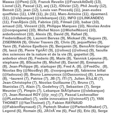
Mawas (@Pem)
(13),
Franck Revelin (@FranckAtDell)
(13),
Lionel
(12),
Pascal
(12),
anj
(12),
/Olivier
(12),
Phil Jeudy
(12),
Benoit
(12),
jean
(12),
Louis van Proosdij
(11),
jean-eudes
queffelec
(11),
LVM
(11),
jlc
(11),
Marc-Antoine
(11),
dparmen1
(11),
(@slebarque) (@slebarque)
(11),
INFO (@LINKANDEV)
(11),
FranÃ§ois
(10),
Fabrice
(10),
Filmail
(10),
babar
(10),
arnaud
(10),
Vincent
(10),
Philippe Marques
(10),
Nicolas Andre
(@corpogame)
(10),
Michel Nizon (@MichelNizon)
(10),
arderborelnot
(10),
Alexis
(9),
David
(9),
Rafael
(9),
FredericBaud
(9),
Laurent Bervas
(9),
Mickael
(9),
Hugues
(9),
ZISERMAN
(9),
Olivier Travers
(9),
Chris
(9),
jequeffelec
(9),
Yann
(9),
Fabrice Epelboin
(9),
Benjamin
(9),
BenoÃ®t Granger
(9),
laozi
(9),
Pierre YgriÃ©
(9),
(@olivez) (@olivez)
(9),
faculte
des sciences de la nature et de la vie
(9),
gepettot
(9),
arderbor elnot
(9),
Frederic
(8),
Marie
(8),
Yannick Lejeune
(8),
stephane
(8),
BScache
(8),
Michel
(8),
Daniel
(8),
Emmanuel
(8),
Jean-Philippe
(8),
startuper
(8),
Fred A.
(8),
@FredOu_
(8),
Nicolas Bry (@NicoBry)
(8),
@corpogame
(8),
fabienne billat
(@fadouce)
(8),
Bruno Lamouroux (@Dassoniou)
(8),
Lereune
(8),
~laurent
(7),
Patrice
(7),
JB
(7),
ITI
(7),
Julien Ã‰LIE
(7),
Jean-Christophe
(7),
Nicolas Guillaume
(7),
Bruno
(7),
Stanislas
(7),
Alain
(7),
Godefroy
(7),
Sebastien
(7),
Serge
Meunier
(7),
Pimpin
(7),
Lebarque StÃ©phane (@slebarque)
(7),
Jean-Renaud ROY (@jr_roy)
(7),
Pascal Lechevallier
(@PLechevallier)
(7),
veille innovation (@vinno47)
(7),
YAN
THOINET (@YanThoinet)
(7),
Fabien RAYNAUD
(@FabienRaynaud)
(7),
Partech Shaker (@PartechShaker)
(7),
Legend
(6),
Romain
(6),
JÃ©rÃ´me
(6),
Paul
(6),
Eric
(6),
Serge