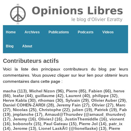
Home
Archives
Publications
Podcasts
Videos
Blog
About
Contributeurs actifs
Voici la liste des principaux contributeurs du blog par leurs
commentaires. Vous pouvez cliquer sur leur lien pour obtenir leurs
commentaires dans cette page :
macha
(113),
Michel Nizon
(96),
Pierre
(85),
Fabien
(66),
herve
(66),
leafar
(44),
guillaume
(42),
Laurent
(40),
philippe
(32),
Herve Kabla
(30),
rthomas
(30),
Sylvain
(29),
Olivier Auber
(29),
Daniel COHEN-ZARDI
(28),
Jeremy Fain
(27),
Olivier
(27),
Marc
(27),
Nicolas
(25),
Christophe
(22),
julien
(19),
Patrick
(19),
Fab
(19),
jmplanche
(17),
Arnaud@Thurudev (@arnaud_thurudev)
(17),
Jeremy
(16),
OlivierJ
(16),
JustinThemiddle
(16),
vicnent
(16),
bobonofx
(15),
Paul Gateau
(15),
Pierre Jol
(14),
patr_ix
(14),
Jerome
(13),
Lionel LaskÃ© (@lionellaske)
(13),
Pierre