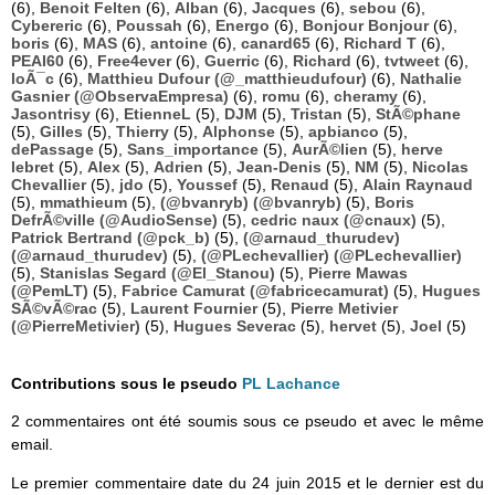
(6),
Benoit Felten
(6),
Alban
(6),
Jacques
(6),
sebou
(6),
Cybereric
(6),
Poussah
(6),
Energo
(6),
Bonjour Bonjour
(6),
boris
(6),
MAS
(6),
antoine
(6),
canard65
(6),
Richard T
(6),
PEAI60
(6),
Free4ever
(6),
Guerric
(6),
Richard
(6),
tvtweet
(6),
loÃ¯c
(6),
Matthieu Dufour (@_matthieudufour)
(6),
Nathalie
Gasnier (@ObservaEmpresa)
(6),
romu
(6),
cheramy
(6),
Jasontrisy
(6),
EtienneL
(5),
DJM
(5),
Tristan
(5),
StÃ©phane
(5),
Gilles
(5),
Thierry
(5),
Alphonse
(5),
apbianco
(5),
dePassage
(5),
Sans_importance
(5),
AurÃ©lien
(5),
herve
lebret
(5),
Alex
(5),
Adrien
(5),
Jean-Denis
(5),
NM
(5),
Nicolas
Chevallier
(5),
jdo
(5),
Youssef
(5),
Renaud
(5),
Alain Raynaud
(5),
mmathieum
(5),
(@bvanryb) (@bvanryb)
(5),
Boris
DefrÃ©ville (@AudioSense)
(5),
cedric naux (@cnaux)
(5),
Patrick Bertrand (@pck_b)
(5),
(@arnaud_thurudev)
(@arnaud_thurudev)
(5),
(@PLechevallier) (@PLechevallier)
(5),
Stanislas Segard (@El_Stanou)
(5),
Pierre Mawas
(@PemLT)
(5),
Fabrice Camurat (@fabricecamurat)
(5),
Hugues
SÃ©vÃ©rac
(5),
Laurent Fournier
(5),
Pierre Metivier
(@PierreMetivier)
(5),
Hugues Severac
(5),
hervet
(5),
Joel
(5)
Contributions sous le pseudo
PL Lachance
2 commentaires ont été soumis sous ce pseudo et avec le même
email.
Le premier commentaire date du 24 juin 2015 et le dernier est du