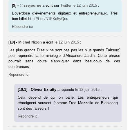
[9] -
@ssejourne
a écrit sur
Twitter
le 12 juin 2015
:
L’overdose d’événements digitaux et entrepreneuriaux. Très
bon billet
http://t.co/N1FKq5yQuu
Répondre ici
[10] -
Michel Nizon
a écrit
le 12 juin 2015
:
Les plus grands Diseux ne sont pas pas les plus grands Faizeux”
pour reprendre la terminologie d’Alexandre Jardin. Cette phrase
pourrait sans doute s’appliquer dans beaucoup de ces
conférences…
Répondre ici
[10.1] - Olivier Ezratty
a répondu
le 12 juin 2015
:
Cela dépend de qui on parle. Les entrepreneurs qui
témoignent souvent (comme Fred Mazzella de Blablacar)
sont des faiseurs !
Répondre ici