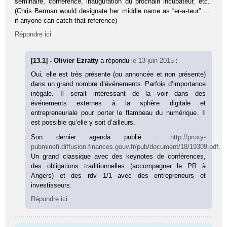
séminaire, conférence, inauguration du prochain incubateur, etc.
(Chris Berman would designate her middle name as “er-a-teur” …
if anyone can catch that reference)
Répondre ici
[13.1] - Olivier Ezratty
a répondu
le 13 juin 2015
:
Oui, elle est très présente (ou annoncée et non présente)
dans un grand nombre d’événements. Parfois d’importance
inégale. Il serait intéressant de la voir dans des
événements externes à la sphère digitale et
entrepreneuriale pour porter le flambeau du numérique. Il
est possible qu’elle y soit d’ailleurs.
Son dernier agenda publié :
http://proxy-
pubminefi.diffusion.finances.gouv.fr/pub/document/18/19309.pdf
.
Un grand classique avec des keynotes de conférences,
des obligations traditionnelles (accompagner le PR à
Angers) et des rdv 1/1 avec des entrepreneurs et
investisseurs.
Répondre ici