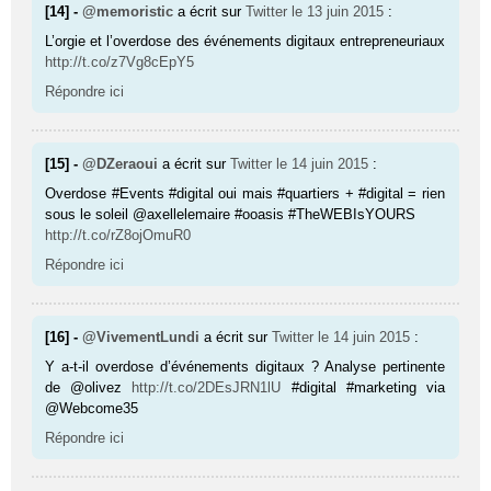
[14] -
@memoristic
a écrit sur
Twitter
le 13 juin 2015
:
L’orgie et l’overdose des événements digitaux entrepreneuriaux
http://t.co/z7Vg8cEpY5
Répondre ici
[15] -
@DZeraoui
a écrit sur
Twitter
le 14 juin 2015
:
Overdose #Events #digital oui mais #quartiers + #digital = rien
sous le soleil @axellelemaire #ooasis #TheWEBIsYOURS
http://t.co/rZ8ojOmuR0
Répondre ici
[16] -
@VivementLundi
a écrit sur
Twitter
le 14 juin 2015
:
Y a-t-il overdose d’événements digitaux ? Analyse pertinente
de @olivez
http://t.co/2DEsJRN1lU
#digital #marketing via
@Webcome35
Répondre ici