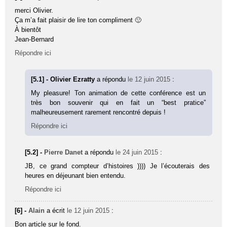
merci Olivier.
Ça m’a fait plaisir de lire ton compliment 🙂
À bientôt
Jean-Bernard
Répondre ici
[5.1] - Olivier Ezratty
a répondu
le 12 juin 2015
:
My pleasure! Ton animation de cette conférence est un
très bon souvenir qui en fait un “best pratice”
malheureusement rarement rencontré depuis !
Répondre ici
[5.2] -
Pierre Danet
a répondu
le 24 juin 2015
:
JB, ce grand compteur d’histoires )))) Je l’écouterais des
heures en déjeunant bien entendu.
Répondre ici
[6] -
Alain
a écrit
le 12 juin 2015
:
Bon article sur le fond.