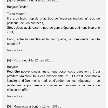
[3] -
Ziserman
a écrit
le 12 juin 2015
:
Bonjour Olivier
Tu as raison !
Il y a du bruit, trop de bruit, trop de “mauvais marketing”, trop de
politique, de lien business,
Steve Jobs avait raison : peu de gars préparent vraiment bien une
conf,
Donc, entre la quantité et la non qualité, je comprends bien ta
réaction !
Répondre ici
[4] -
Polo
a écrit
le 12 juin 2015
:
Bonjour,
Peut-être pouvons-nous juste nous poser cette question : à qui
profitent vraiment tous ces événements ?!… Et c’est peut-être à
l’auditoire d’être moins naïf et d’arrêter de les fréquenter… Le
rendement apport/temps consacré est souvent à la limite du
ridicule en effet.
Répondre ici
[5] -
Magescas
a écrit
le 12 juin 2015
: