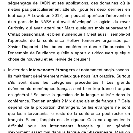
séquençage de l’ADN et ses applications, des domaines où je
n’étais pas particulièrement attendu (pour les deux derniers en
tout cas). A Leweb en 2012, on pouvait apprécier l’intervention
d’un gars de la NASA qui avait développé le logiciel du rover
Curiosity qui avait atterri sur Mars quelques mois auparavant !
C’était passionnant, et bien numérique ! C’est aussi, semble-t-il
l’approche de la conférence Hellow Tomorrow organisée par
Xavier Duportet. Une bonne conférence donne l’impression à
l’ensemble de l’audience qu’elle a appris ou découvert quelque
chose de nouveau et eu l’envie de creuser !
Inviter des
intervenants étrangers
et notamment anglo-saxons.
Ils maitrisent généralement mieux que nous l’art oratoire. Surtout
s’ils sont dans les catégories précédentes ! Les grands
événements numériques français sont bien trop franco-français
en général ! Se pose la question de la langue utilisée dans la
conférence. Tout en anglais ? Mix d’anglais et de français ? Cela
dépend de la proportion d’étrangers. Si les étrangers ne sont
que les intervenants, le reste de la conférence peut rester en
français. Sinon, l’anglais est de rigueur. Cela va augmenter la
difficulté pour les intervenants français qui en général
s’expriment assez mal dans la langue de Shakespeare. Mais on