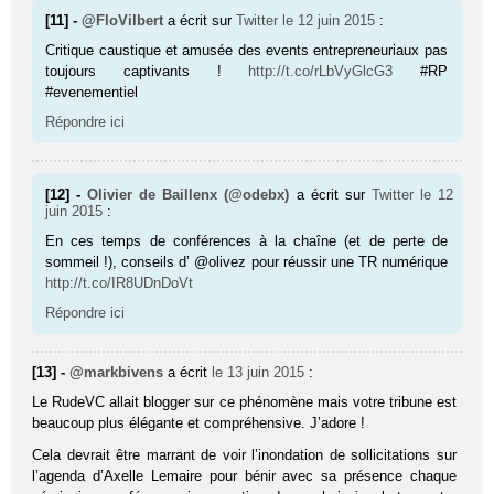
[11] -
@FloVilbert
a écrit sur
Twitter
le 12 juin 2015
:
Critique caustique et amusée des events entrepreneuriaux pas
toujours captivants !
http://t.co/rLbVyGlcG3
#RP
#evenementiel
Répondre ici
[12] -
Olivier de Baillenx (@odebx)
a écrit sur
Twitter
le 12
juin 2015
:
En ces temps de conférences à la chaîne (et de perte de
sommeil !), conseils d’ @olivez pour réussir une TR numérique
http://t.co/IR8UDnDoVt
Répondre ici
[13] -
@markbivens
a écrit
le 13 juin 2015
:
Le RudeVC allait blogger sur ce phénomène mais votre tribune est
beaucoup plus élégante et compréhensive. J’adore !
Cela devrait être marrant de voir l’inondation de sollicitations sur
l’agenda d’Axelle Lemaire pour bénir avec sa présence chaque