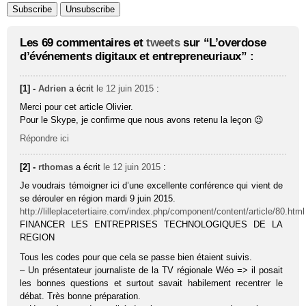
Les 69 commentaires et
tweets
sur “L’overdose
d’événements digitaux et entrepreneuriaux” :
[1] -
Adrien
a écrit
le 12 juin 2015
:
Merci pour cet article Olivier.
Pour le Skype, je confirme que nous avons retenu la leçon 😉
Répondre ici
[2] -
rthomas
a écrit
le 12 juin 2015
:
Je voudrais témoigner ici d’une excellente conférence qui vient de
se dérouler en région mardi 9 juin 2015.
http://lilleplacetertiaire.com/index.php/component/content/article/80.html
FINANCER LES ENTREPRISES TECHNOLOGIQUES DE LA
REGION
Tous les codes pour que cela se passe bien étaient suivis.
– Un présentateur journaliste de la TV régionale Wéo => il posait
les bonnes questions et surtout savait habilement recentrer le
débat. Très bonne préparation.