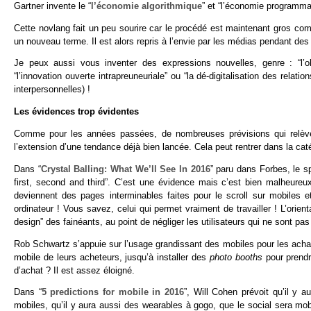
Gartner invente le “
l’économie algorithmique
” et “l’économie programmab
Cette novlang fait un peu sourire car le procédé est maintenant gros com
un nouveau terme. Il est alors repris à l’envie par les médias pendant des 
Je peux aussi vous inventer des expressions nouvelles, genre : “l’ob
“l’innovation ouverte intrapreuneuriale” ou “la dé-digitalisation des relati
interpersonnelles) !
Les évidences trop évidentes
Comme pour les années passées, de nombreuses prévisions qui relèven
l’extension d’une tendance déjà bien lancée. Cela peut rentrer dans la cat
Dans “
Crystal Balling: What We’ll See In 2016
” paru dans Forbes, le s
first, second and third”. C’est une évidence mais c’est bien malheureu
deviennent des pages interminables faites pour le scroll sur mobiles et
ordinateur ! Vous savez, celui qui permet vraiment de travailler ! L’orie
design” des fainéants, au point de négliger les utilisateurs qui ne sont pas
Rob Schwartz s’appuie sur l’usage grandissant des mobiles pour les achat
mobile de leurs acheteurs, jusqu’à installer des
photo booths
pour prend
d’achat ? Il est assez éloigné.
Dans “
5 predictions for mobile in 2016
”, Will Cohen prévoit qu’il y
mobiles, qu’il y aura aussi des wearables à gogo, que le social sera mob