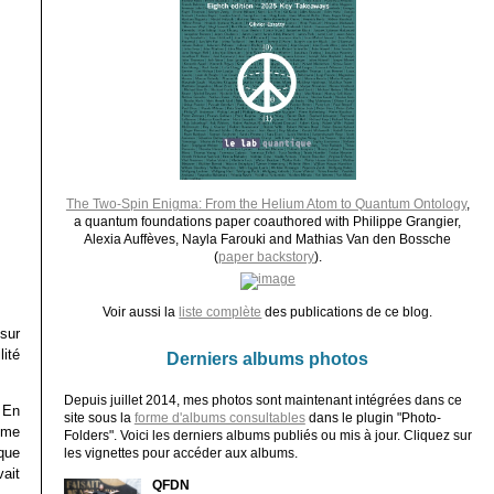
The Two-Spin Enigma: From the Helium Atom to Quantum Ontology
,
a quantum foundations paper coauthored with Philippe Grangier,
Alexia Auffèves, Nayla Farouki and Mathias Van den Bossche
(
paper backstory
).
Voir aussi la
liste complète
des publications de ce blog.
sur
ité
Derniers albums photos
Depuis juillet 2014, mes photos sont maintenant intégrées dans ce
 En
site sous la
forme d'albums consultables
dans le plugin "Photo-
ême
Folders". Voici les derniers albums publiés ou mis à jour. Cliquez sur
 que
les vignettes pour accéder aux albums.
vait
QFDN