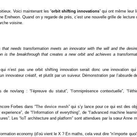
itieux. Voici maintenant les “
orbit shifting innovations
” qui ont même leur l
nne Erehwon. Quand on y regarde de près, c’est une nouvelle grille de lecture
arche voisine.
 that needs transformation meets an innovator with the will and the desire
tion is the breakthrough that creates a new orbit and achieves a transformat
qui n’est pas une orbit shifting innovation serait donc une innovation qui
n innovateur créatif, et plutôt par un suiveur. Démonstration par l’absurde d
 de novlang : “l’épreuve du statut”, “l’omniprésence contextuelle”, “l’éthi
encore Forbes dans “
The device mesh
” qui s’y lance pour ce qui est des ob
experience”, de “l’Information of everything”, de “l’advanced machine learni
tures”. Les “IoT architecture and platform” sont attendues par la sœur Anne m
formation economy (d’où vient le X ? En maths, cela veut dire “n’importe quoi”