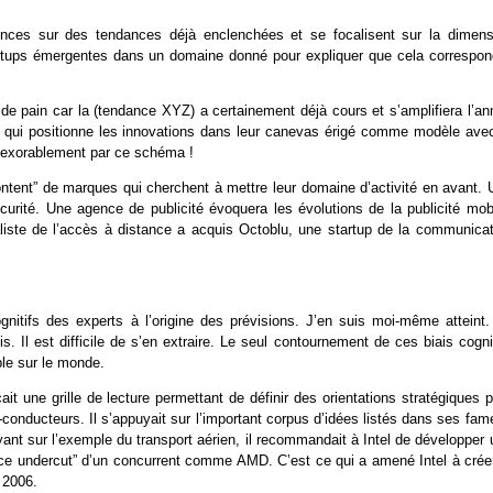
ences sur des tendances déjà enclenchées et se focalisent sur la dimens
 startups émergentes dans un domaine donné pour expliquer que cela correspon
e pain car la (tendance XYZ) a certainement déjà cours et s’amplifiera l’an
p qui positionne les innovations dans leur canevas érigé comme modèle avec
nexorablement par ce schéma !
ontent” de marques qui cherchent à mettre leur domaine d’activité en avant. 
curité. Une agence de publicité évoquera les évolutions de la publicité mobi
aliste de l’accès à distance a acquis Octoblu, une startup de la communicat
gnitifs des experts à l’origine des prévisions. J’en suis moi-même atteint.
s. Il est difficile de s’en extraire. Le seul contournement de ces biais cogni
ble sur le monde.
ait une grille de lecture permettant de définir des orientations stratégiques 
-conducteurs. Il s’appuyait sur l’important corpus d’idées listés dans ses fa
yant sur l’exemple du transport aérien, il recommandait à Intel de développer
ice undercut” d’un concurrent comme AMD. C’est ce qui a amené Intel à créer
 2006.