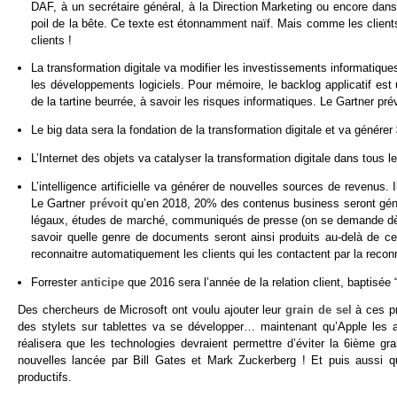
DAF, à un secrétaire général, à la Direction Marketing ou encore dans
poil de la bête. Ce texte est étonnamment naïf. Mais comme les clients 
clients !
La transformation digitale va modifier les investissements informatiqu
les développements logiciels. Pour mémoire, le backlog applicatif est 
de la tartine beurrée, à savoir les risques informatiques. Le Gartner pr
Le big data sera la fondation de la transformation digitale et va géné
L’Internet des objets va catalyser la transformation digitale dans tous 
L’intelligence artificielle va générer de nouvelles sources de revenus.
Le Gartner
prévoit
qu’en 2018, 20% des contenus business seront géné
légaux, études de marché, communiqués de presse (on se demande dès fo
savoir quelle genre de documents seront ainsi produits au-delà de ce 
reconnaitre automatiquement les clients qui les contactent par la recon
Forrester
anticipe
que 2016 sera l’année de la relation client, baptisée 
Des chercheurs de Microsoft ont voulu ajouter leur
grain de sel
à ces pr
des stylets sur tablettes va se développer… maintenant qu’Apple les 
réalisera que les technologies devraient permettre d’éviter la 6ième grand
nouvelles lancée par Bill Gates et Mark Zuckerberg ! Et puis aussi qu
productifs.