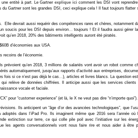
 une entité à part. Le Gartner
explique ici
comment les DSI vont reprendre
du Gartner sont les grandes DSI, ceci explique cela ! Il faut toujours flatter
es. Elle devrait aussi requérir des compétences rares et chères, notamment d
un soucis pour les DSI depuis environ… toujours ! Et il faudra aussi gérer la
évoit qu’en 2018, 20% des bâtiments intelligents auront été piratés.
rer $60B d’économies aux USA.
les recoins de l’économie.
 Ils prévoient qu’en 2018, 3 millions de salariés vont avoir un robot comme c
rés automatiquement, jusqu’aux rapports d’activité aux entreprises, docume
is si ce n’est pas déjà le cas…), articles et livres blancs. La question est
qui relève de données chiffrées. Il anticipe aussi que les services clients 
naissance vocale et faciale.
“CX” pour “customer experience” (et là, le X ne veut pas dire “n’importe quoi”).
évisions. Ils anticipent un “âge d’or des avancées technologiques”, que l’us
a adoptés dans l’iPad Pro. Ils imaginent même que 2016 sera l’année où l
e extinction sur terre, ce qui colle pile poil avec l’initiative sur les éner
e les agents conversationnels vont nous faire rire et nous aider à être p