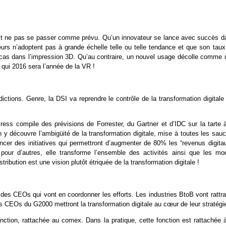
rait ne pas se passer comme prévu. Qu’un innovateur se lance avec succès d
urs n’adoptent pas à grande échelle telle ou telle tendance et que son taux
le cas dans l’impression 3D. Qu’au contraire, un nouvel usage décolle comme 
r qui 2016 sera l’année de la VR !
ictions. Genre, la DSI va reprendre le contrôle de la transformation digitale
Press compile des prévisions de Forrester, du Gartner et d’IDC sur la tarte 
 y découvre l’ambigüité de la transformation digitale, mise à toutes les sau
cer des initiatives qui permettront d’augmenter de 80% les “revenus digitau
e pour d’autres, elle transforme l’ensemble des activités ainsi que les mo
ibution est une vision plutôt étriquée de la transformation digitale !
t des CEOs qui vont en coordonner les efforts. Les industries BtoB vont rattr
es CEOs du G2000 mettront la transformation digitale au cœur de leur stratégi
nction, rattachée au comex. Dans la pratique, cette fonction est rattachée à