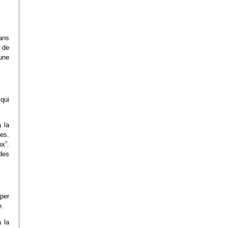
ans
 de
une
 qui
à la
ces.
x”.
des
aper
e.
 la