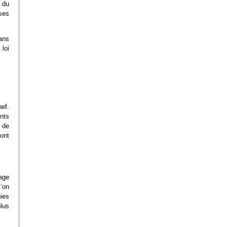
 du
 ses
ans
 loi
hef.
nts
 de
ont
age
’on
gies
lus