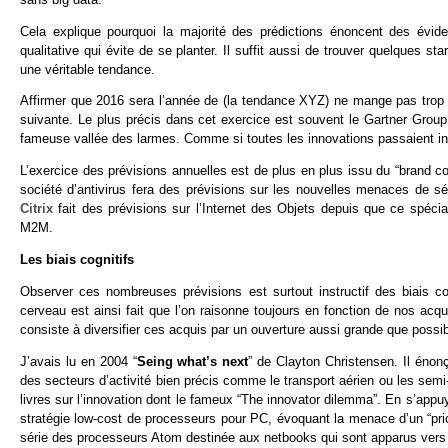
Cela explique pourquoi la majorité des prédictions énoncent des évid
qualitative qui évite de se planter. Il suffit aussi de trouver quelques
une véritable tendance.
Affirmer que 2016 sera l’année de (la tendance XYZ) ne mange pas trop d
suivante. Le plus précis dans cet exercice est souvent le Gartner Grou
fameuse vallée des larmes. Comme si toutes les innovations passaient i
L’exercice des prévisions annuelles est de plus en plus issu du “brand c
société d’antivirus fera des prévisions sur les nouvelles menaces de sé
Citrix
fait des prévisions sur l’Internet des Objets depuis que ce spéci
M2M.
Les biais cognitifs
Observer ces nombreuses prévisions est surtout instructif des biais co
cerveau est ainsi fait que l’on raisonne toujours en fonction de nos acqui
consiste à diversifier ces acquis par un ouverture aussi grande que possi
J’avais lu en 2004 “
Seing what’s next
” de Clayton Christensen. Il énonç
des secteurs d’activité bien précis comme le transport aérien ou les semi
livres sur l’innovation dont le fameux “The innovator dilemma”. En s’appu
stratégie low-cost de processeurs pour PC, évoquant la menace d’un “pr
série des processeurs Atom destinée aux netbooks qui sont apparus vers