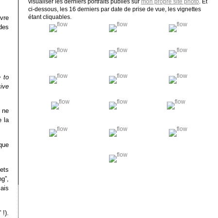
visualiser les derniers portraits publiés sur
mon propre site photo
. Et
ci-dessous, les 16 derniers par date de prise de vue, les vignettes
ivre
étant cliquables.
 des
 to
ive
 ne
e la
que
jets
ng”,
ais
 !).