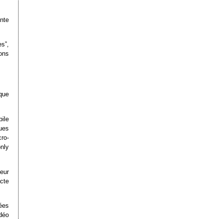
nte
s”,
ions
que
ile
ues
ro-
only
eur
cte
ées
déo