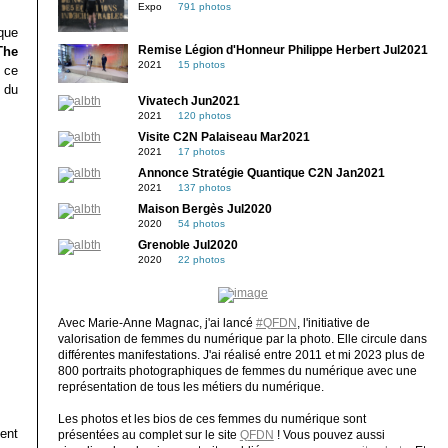
Expo
791 photos
que
The
Remise Légion d'Honneur Philippe Herbert Jul2021
2021
15 photos
 ce
 du
Vivatech Jun2021
2021
120 photos
Visite C2N Palaiseau Mar2021
2021
17 photos
Annonce Stratégie Quantique C2N Jan2021
2021
137 photos
Maison Bergès Jul2020
2020
54 photos
Grenoble Jul2020
2020
22 photos
Avec Marie-Anne Magnac, j'ai lancé
#QFDN
, l'initiative de
valorisation de femmes du numérique par la photo. Elle circule dans
différentes manifestations. J'ai réalisé entre 2011 et mi 2023 plus de
800 portraits photographiques de femmes du numérique avec une
représentation de tous les métiers du numérique.
Les photos et les bios de ces femmes du numérique sont
ent
présentées au complet sur le site
QFDN
! Vous pouvez aussi