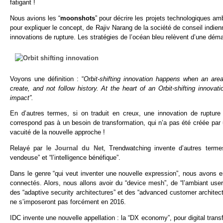
fatigant !
Nous avions les “
moonshots
” pour décrire les projets technologiques amb
pour expliquer le concept, de Rajiv Narang de la société de conseil indie
innovations de rupture. Les stratégies de l’océan bleu relèvent d’une dém
Voyons une définition : “
Orbit-shifting innovation happens when an area
create, and not follow history. At the heart of an Orbit-shifting innova
impact”.
En d’autres termes, si on traduit en creux, une innovation de rupture 
correspond pas à un besoin de transformation, qui n’a pas été créée par u
vacuité de la nouvelle approche !
Relayé par le
Journal du Net
, Trendwatching invente d’autres termes
vendeuse” et “l’intelligence bénéfique”.
Dans le genre “qui veut inventer une nouvelle expression”, nous avons 
connectés. Alors, nous allons avoir du “device mesh”, de “l’ambiant user 
des “adaptive security architectures” et des “advanced customer architec
ne s’imposeront pas forcément en 2016.
IDC invente une nouvelle appellation : la “DX economy”, pour digital trans