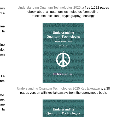
Understanding Quantum Technologies 2025
, a free 1,522 pages
ion
ebook about all quantum technologies (computing,
d à
telecommunications, cryptography, sensing):
née
 la
Une
le.
ion
 Le
tifs
Understanding Quantum Technologies 2025 Key takeaways
, a 38
pages version with key takeaways from the eponymous book.
pour
meux
 une
 la