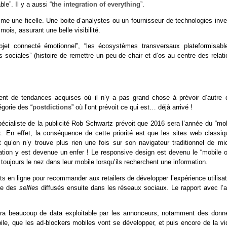
le”. Il y a aussi “
the integration of everything
”.
me une ficelle. Une boite d’analystes ou un fournisseur de technologies inve
mois, assurant une belle visibilité.
jet connecté émotionnel”, “les écosystèmes transversaux plateformisable
ons sociales” (histoire de remettre un peu de chair et d’os au centre des relat
t de tendances acquises où il n’y a pas grand chose à prévoir d’autre 
égorie des “
postdictions
” où l’ont prévoit ce qui est… déjà arrivé !
pécialiste de la publicité Rob Schwartz prévoit que 2016 sera l’année du “mob
x. En effet, la conséquence de cette priorité est que les sites web classiq
 qu’on n’y trouve plus rien une fois sur son navigateur traditionnel de mic
ntation y est devenue un enfer ! Le responsive design est devenu le “mobile 
 toujours le nez dans leur mobile lorsqu’ils recherchent une information.
s en ligne pour recommander aux retailers de développer l’expérience utilisat
re des
selfies
diffusés ensuite dans les réseaux sociaux. Le rapport avec l’a
 aura beaucoup de data exploitable par les annonceurs, notamment des donn
ile, que les ad-blockers mobiles vont se développer, et puis encore de la vi