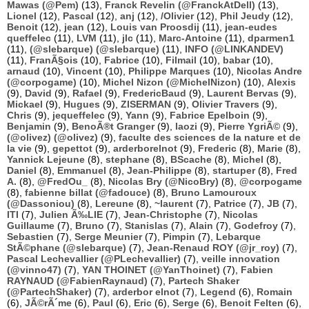
Mawas (@Pem)
(13),
Franck Revelin (@FranckAtDell)
(13),
Lionel
(12),
Pascal
(12),
anj
(12),
/Olivier
(12),
Phil Jeudy
(12),
Benoit
(12),
jean
(12),
Louis van Proosdij
(11),
jean-eudes
queffelec
(11),
LVM
(11),
jlc
(11),
Marc-Antoine
(11),
dparmen1
(11),
(@slebarque) (@slebarque)
(11),
INFO (@LINKANDEV)
(11),
FranÃ§ois
(10),
Fabrice
(10),
Filmail
(10),
babar
(10),
arnaud
(10),
Vincent
(10),
Philippe Marques
(10),
Nicolas Andre
(@corpogame)
(10),
Michel Nizon (@MichelNizon)
(10),
Alexis
(9),
David
(9),
Rafael
(9),
FredericBaud
(9),
Laurent Bervas
(9),
Mickael
(9),
Hugues
(9),
ZISERMAN
(9),
Olivier Travers
(9),
Chris
(9),
jequeffelec
(9),
Yann
(9),
Fabrice Epelboin
(9),
Benjamin
(9),
BenoÃ®t Granger
(9),
laozi
(9),
Pierre YgriÃ©
(9),
(@olivez) (@olivez)
(9),
faculte des sciences de la nature et de
la vie
(9),
gepettot
(9),
arderborelnot
(9),
Frederic
(8),
Marie
(8),
Yannick Lejeune
(8),
stephane
(8),
BScache
(8),
Michel
(8),
Daniel
(8),
Emmanuel
(8),
Jean-Philippe
(8),
startuper
(8),
Fred
A.
(8),
@FredOu_
(8),
Nicolas Bry (@NicoBry)
(8),
@corpogame
(8),
fabienne billat (@fadouce)
(8),
Bruno Lamouroux
(@Dassoniou)
(8),
Lereune
(8),
~laurent
(7),
Patrice
(7),
JB
(7),
ITI
(7),
Julien Ã‰LIE
(7),
Jean-Christophe
(7),
Nicolas
Guillaume
(7),
Bruno
(7),
Stanislas
(7),
Alain
(7),
Godefroy
(7),
Sebastien
(7),
Serge Meunier
(7),
Pimpin
(7),
Lebarque
StÃ©phane (@slebarque)
(7),
Jean-Renaud ROY (@jr_roy)
(7),
Pascal Lechevallier (@PLechevallier)
(7),
veille innovation
(@vinno47)
(7),
YAN THOINET (@YanThoinet)
(7),
Fabien
RAYNAUD (@FabienRaynaud)
(7),
Partech Shaker
(@PartechShaker)
(7),
arderbor elnot
(7),
Legend
(6),
Romain
(6),
JÃ©rÃ´me
(6),
Paul
(6),
Eric
(6),
Serge
(6),
Benoit Felten
(6),