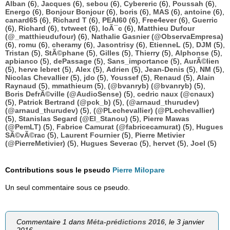
Alban
(6),
Jacques
(6),
sebou
(6),
Cybereric
(6),
Poussah
(6),
Energo
(6),
Bonjour Bonjour
(6),
boris
(6),
MAS
(6),
antoine
(6),
canard65
(6),
Richard T
(6),
PEAI60
(6),
Free4ever
(6),
Guerric
(6),
Richard
(6),
tvtweet
(6),
loÃ¯c
(6),
Matthieu Dufour
(@_matthieudufour)
(6),
Nathalie Gasnier (@ObservaEmpresa)
(6),
romu
(6),
cheramy
(6),
Jasontrisy
(6),
EtienneL
(5),
DJM
(5),
Tristan
(5),
StÃ©phane
(5),
Gilles
(5),
Thierry
(5),
Alphonse
(5),
apbianco
(5),
dePassage
(5),
Sans_importance
(5),
AurÃ©lien
(5),
herve lebret
(5),
Alex
(5),
Adrien
(5),
Jean-Denis
(5),
NM
(5),
Nicolas Chevallier
(5),
jdo
(5),
Youssef
(5),
Renaud
(5),
Alain
Raynaud
(5),
mmathieum
(5),
(@bvanryb) (@bvanryb)
(5),
Boris DefrÃ©ville (@AudioSense)
(5),
cedric naux (@cnaux)
(5),
Patrick Bertrand (@pck_b)
(5),
(@arnaud_thurudev)
(@arnaud_thurudev)
(5),
(@PLechevallier) (@PLechevallier)
(5),
Stanislas Segard (@El_Stanou)
(5),
Pierre Mawas
(@PemLT)
(5),
Fabrice Camurat (@fabricecamurat)
(5),
Hugues
SÃ©vÃ©rac
(5),
Laurent Fournier
(5),
Pierre Metivier
(@PierreMetivier)
(5),
Hugues Severac
(5),
hervet
(5),
Joel
(5)
Contributions sous le pseudo
Pierre Milopare
Un seul commentaire sous ce pseudo.
Commentaire 1 dans
Méta-prédictions 2016
, le 3 janvier