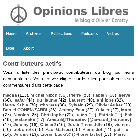
Home
Archives
Publications
Podcasts
Videos
Blog
About
Contributeurs actifs
Voici la liste des principaux contributeurs du blog par leurs
commentaires. Vous pouvez cliquer sur leur lien pour obtenir leurs
commentaires dans cette page :
macha
(113),
Michel Nizon
(96),
Pierre
(85),
Fabien
(66),
herve
(66),
leafar
(44),
guillaume
(42),
Laurent
(40),
philippe
(32),
Herve Kabla
(30),
rthomas
(30),
Sylvain
(29),
Olivier Auber
(29),
Daniel COHEN-ZARDI
(28),
Jeremy Fain
(27),
Olivier
(27),
Marc
(27),
Nicolas
(25),
Christophe
(22),
julien
(19),
Patrick
(19),
Fab
(19),
jmplanche
(17),
Arnaud@Thurudev (@arnaud_thurudev)
(17),
Jeremy
(16),
OlivierJ
(16),
JustinThemiddle
(16),
vicnent
(16),
bobonofx
(15),
Paul Gateau
(15),
Pierre Jol
(14),
patr_ix
(14),
Jerome
(13),
Lionel LaskÃ© (@lionellaske)
(13),
Pierre