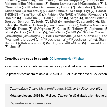
Michel
(8),
Daniel
(8),
Emmanuel
(8),
Jean-Philippe
(8),
startuper
(8),
fabienne billat (@fadouce)
(8),
Bruno Lamouroux (@Dassoniou)
(8),
L
Christophe
(7),
Nicolas Guillaume
(7),
Bruno
(7),
Stanislas
(7),
Alain
(
StÃ©phane (@slebarque)
(7),
Jean-Renaud ROY (@jr_roy)
(7),
Pascal 
THOINET (@YanThoinet)
(7),
Fabien RAYNAUD (@FabienRaynaud)
(7
Romain
(6),
JÃ©rÃ´me
(6),
Paul
(6),
Eric
(6),
Serge
(6),
Benoit Felten
(
Bonjour Bonjour
(6),
boris
(6),
MAS
(6),
antoine
(6),
canard65
(6),
Ric
loÃ¯c
(6),
Matthieu Dufour (@_matthieudufour)
(6),
Nathalie Gasnier
DJM
(5),
Tristan
(5),
StÃ©phane
(5),
Gilles
(5),
Thierry
(5),
Alphonse
(5
lebret
(5),
Alex
(5),
Adrien
(5),
Jean-Denis
(5),
NM
(5),
Nicolas Chevalli
(@bvanryb) (@bvanryb)
(5),
Boris DefrÃ©ville (@AudioSense)
(5),
ced
(@arnaud_thurudev)
(5),
(@PLechevallier) (@PLechevallier)
(5),
Stani
Camurat (@fabricecamurat)
(5),
Hugues SÃ©vÃ©rac
(5),
Laurent Four
(5),
Joel
(5)
Contributions sous le pseudo
JC Latournerie (@jclat)
2 commentaires ont été soumis sous ce pseudo et avec le même email.
Le premier commentaire date du 8 avril 2015 et le dernier est du 27 déce
Commentaire 2 dans
Méta-prédictions 2016
, le 27 décembre 2015
Méta-prédictions 2016 by @olivez J’adore “la dé-digitalisation des rela
Répondre à ce commentaire