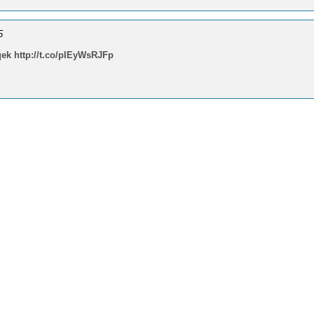
5
qek
http://t.co/pIEyWsRJFp