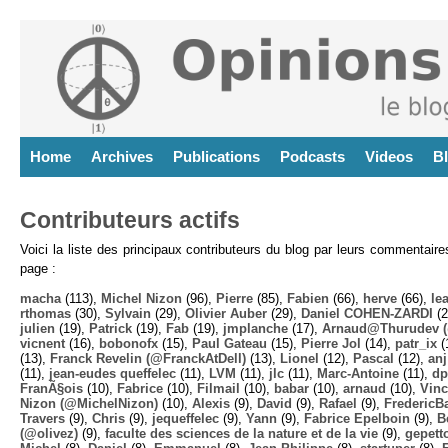
Home
Archives
Publications
Podcasts
Videos
B
Contributeurs actifs
Voici la liste des principaux contributeurs du blog par leurs commentair
page :
macha
(113),
Michel Nizon
(96),
Pierre
(85),
Fabien
(66),
herve
(66),
lea
rthomas
(30),
Sylvain
(29),
Olivier Auber
(29),
Daniel COHEN-ZARDI
(2
julien
(19),
Patrick
(19),
Fab
(19),
jmplanche
(17),
Arnaud@Thurudev (
vicnent
(16),
bobonofx
(15),
Paul Gateau
(15),
Pierre Jol
(14),
patr_ix
(
(13),
Franck Revelin (@FranckAtDell)
(13),
Lionel
(12),
Pascal
(12),
anj
(11),
jean-eudes queffelec
(11),
LVM
(11),
jlc
(11),
Marc-Antoine
(11),
dp
FranÃ§ois
(10),
Fabrice
(10),
Filmail
(10),
babar
(10),
arnaud
(10),
Vinc
Nizon (@MichelNizon)
(10),
Alexis
(9),
David
(9),
Rafael
(9),
FredericB
Travers
(9),
Chris
(9),
jequeffelec
(9),
Yann
(9),
Fabrice Epelboin
(9),
B
(@olivez)
(9),
faculte des sciences de la nature et de la vie
(9),
gepett