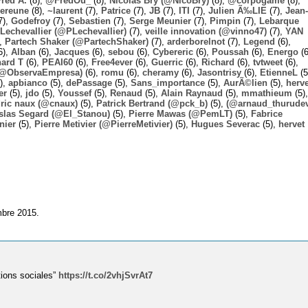
Fred A.
(8),
@FredOu_
(8),
Nicolas Bry (@NicoBry)
(8),
@corpogame
(8),
ereune
(8),
~laurent
(7),
Patrice
(7),
JB
(7),
ITI
(7),
Julien Ã‰LIE
(7),
Jean-
7),
Godefroy
(7),
Sebastien
(7),
Serge Meunier
(7),
Pimpin
(7),
Lebarque
Lechevallier (@PLechevallier)
(7),
veille innovation (@vinno47)
(7),
YAN
),
Partech Shaker (@PartechShaker)
(7),
arderborelnot
(7),
Legend
(6),
6),
Alban
(6),
Jacques
(6),
sebou
(6),
Cybereric
(6),
Poussah
(6),
Energo
(6
hard T
(6),
PEAI60
(6),
Free4ever
(6),
Guerric
(6),
Richard
(6),
tvtweet
(6),
 (@ObservaEmpresa)
(6),
romu
(6),
cheramy
(6),
Jasontrisy
(6),
EtienneL
(5
),
apbianco
(5),
dePassage
(5),
Sans_importance
(5),
AurÃ©lien
(5),
herv
er
(5),
jdo
(5),
Youssef
(5),
Renaud
(5),
Alain Raynaud
(5),
mmathieum
(5),
ric naux (@cnaux)
(5),
Patrick Bertrand (@pck_b)
(5),
(@arnaud_thurudev
slas Segard (@El_Stanou)
(5),
Pierre Mawas (@PemLT)
(5),
Fabrice
nier
(5),
Pierre Metivier (@PierreMetivier)
(5),
Hugues Severac
(5),
hervet
mbre 2015.
tions sociales”
https://t.co/2vhjSvrAt7