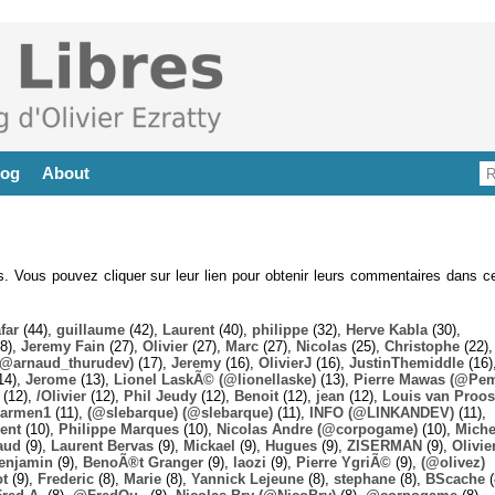
log
About
es. Vous pouvez cliquer sur leur lien pour obtenir leurs commentaires dans ce
far
(44),
guillaume
(42),
Laurent
(40),
philippe
(32),
Herve Kabla
(30),
8),
Jeremy Fain
(27),
Olivier
(27),
Marc
(27),
Nicolas
(25),
Christophe
(22),
@arnaud_thurudev)
(17),
Jeremy
(16),
OlivierJ
(16),
JustinThemiddle
(16)
14),
Jerome
(13),
Lionel LaskÃ© (@lionellaske)
(13),
Pierre Mawas (@Pe
(12),
/Olivier
(12),
Phil Jeudy
(12),
Benoit
(12),
jean
(12),
Louis van Proos
armen1
(11),
(@slebarque) (@slebarque)
(11),
INFO (@LINKANDEV)
(11),
ent
(10),
Philippe Marques
(10),
Nicolas Andre (@corpogame)
(10),
Miche
aud
(9),
Laurent Bervas
(9),
Mickael
(9),
Hugues
(9),
ZISERMAN
(9),
Olivie
enjamin
(9),
BenoÃ®t Granger
(9),
laozi
(9),
Pierre YgriÃ©
(9),
(@olivez)
ot
(9),
Frederic
(8),
Marie
(8),
Yannick Lejeune
(8),
stephane
(8),
BScache
(