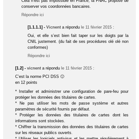
Cela n’est pas impossible en France, la FNAC propose de
conserver vos coordonnées bancaires.
Répondre ici
[1.1.1.1] -
Vicnent
a répondu
le 11 février 2015
:
Oui, et elle s’est bien fait taper sur les doigts par la
CNIL justement. (du fait de ses procédures olé olé non
conformes)
Répondre ici
[1.2] -
vicnent
a répondu
le 11 février 2015
:
C’est la norme PCI DSS 🙂
en 12 points
* Installer et administrer une configuration de pare-feu pour
protéger les données des titulaires de cartes.
* Ne pas utiliser les mots de passe système et autres
paramètres de sécurité fournis par défaut.
* Protéger les données des titulaires de cartes dont les
informations sont stockées.
* Chiffrer la transmission des données des titulaires de cartes
sur les réseaux publics ouverts.
* Utiliser les logiciels antivirus et les mettre régulièrement à