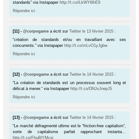
standards” via Instapaper
http://t.co/iLkWY6lhE9
Répondre ici
[11] -
@corpogame
a écrit sur
Twitter
le 13 février 2015
:
“création de standards et/ou en travaillant avec ses
concurrents.” via Instapaper
http://t.co/mLvO1yJgbw
Répondre ici
[12] -
@corpogame
a écrit sur
Twitter
le 14 février 2015
:
“La création de standards est un processus souvent long et
délicat à mener.” via Instapaper
http://t.co/DNJoJnepJ5
Répondre ici
[13] -
@corpogame
a écrit sur
Twitter
le 14 février 2015
:
“Le marché défragmenté ultime est le “friction-free capitalism”,
sorte de capitalisme parfait rapprochant instanta…
http://t.co/FhuBlYMcoi