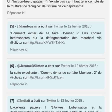
Un “friction-free capitalism” n’existe pas car il faut tenir compte de
la “culture” de “l’origine” de l’intime de ce capitalisme
Répondre ici
[5] -
@dandeusan
a écrit sur
Twitter
le 12 février 2015
:
“Comment éviter de se faire Uberiser 2” Des choses
intéressantes sur la défragmentation des marchés! via
@olivez sur
http://t.co/KMWS4TxHXs
Répondre ici
[6] -
@JeromeDSimon
a écrit sur
Twitter
le 12 février 2015
:
la suite excellente : “Comme éviter de se faire Uberiser : 2” de
@olivez sur
http://t.co/mdFSzK3zem
Répondre ici
[7] -
@Indixit
a écrit sur
Twitter
le 13 février 2015
:
Excellents papiers ! “@olivez: L’uberisation et la