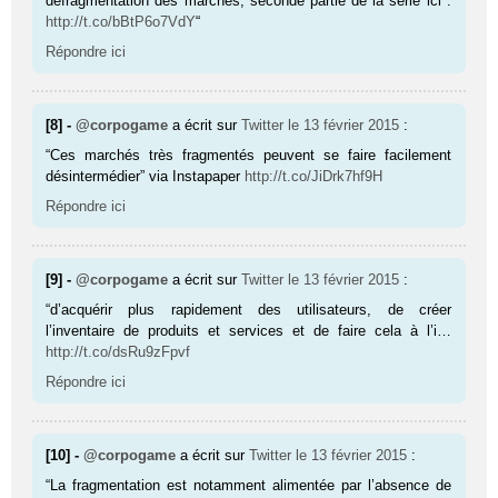
défragmentation des marchés, seconde partie de la série ici :
http://t.co/bBtP6o7VdY
“
Répondre ici
[8] -
@corpogame
a écrit sur
Twitter
le 13 février 2015
:
“Ces marchés très fragmentés peuvent se faire facilement
désintermédier” via Instapaper
http://t.co/JiDrk7hf9H
Répondre ici
[9] -
@corpogame
a écrit sur
Twitter
le 13 février 2015
:
“d’acquérir plus rapidement des utilisateurs, de créer
l’inventaire de produits et services et de faire cela à l’i…
http://t.co/dsRu9zFpvf
Répondre ici
[10] -
@corpogame
a écrit sur
Twitter
le 13 février 2015
:
“La fragmentation est notamment alimentée par l’absence de