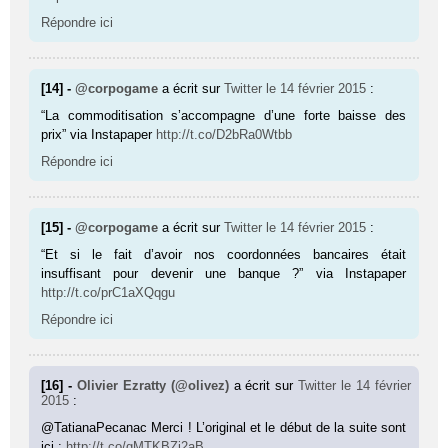
Répondre ici
[14] -
@corpogame
a écrit sur
Twitter
le 14 février 2015
:
“La commoditisation s’accompagne d’une forte baisse des
prix” via Instapaper
http://t.co/D2bRa0Wtbb
Répondre ici
[15] -
@corpogame
a écrit sur
Twitter
le 14 février 2015
:
“Et si le fait d’avoir nos coordonnées bancaires était
insuffisant pour devenir une banque ?” via Instapaper
http://t.co/prC1aXQqgu
Répondre ici
[16] -
Olivier Ezratty (@olivez)
a écrit sur
Twitter
le 14 février
2015
:
@TatianaPecanac Merci ! L’original et le début de la suite sont
ici :
http://t.co/gMTKBZi2aB