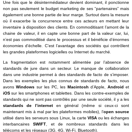
Une fois que le désintermédiateur devient dominant, il ponctionne
non pas seulement le budget marketing de ses “partenaires” mais
également une bonne partie de leur marge. Surtout dans la mesure
où il exacerbe la concurrence entre ces acteurs en mettant leur
inventaire à disposition des clients. En commoditisant l’amont de la
chaine de valeur, il en capte une bonne part de la valeur car, lui,
n’est pas commoditisé dans le processus et il bénéficie d’énormes
économies d’échelle. C’est l’avantage des sociétés qui contrôlent
les grandes plateformes logicielles ou Internet du marché.
La fragmentation est notamment alimentée par l’absence de
standards de jure dans un secteur. Le manque de collaboration
dans une industrie permet à des standards de facto de s’imposer.
Dans les exemples les plus connus de standards de facto, nous
avons
Windows
sur les PC, les
Macintosh
d’Apple,
Android
et
iOS
sur les smartphones et tablettes. Dans les contre-exemples de
standards qui ne sont pas contrôlés par une seule société, il y a les
standards de l’internet
en général (même si ceux-ci sont
maintenant mis à mal par les plateformes mobiles), l’
open source
utilisé dans les serveurs sous Linux, la carte
VISA
ou les échanges
interbancaires
SWIFT
, et de nombreux standards dans les
télécoms et les réseaux (3G, 4G, Wi-Fi, Bluetooth).