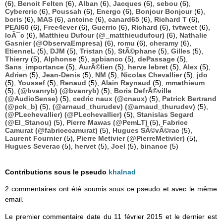
(6),
Benoit Felten
(6),
Alban
(6),
Jacques
(6),
sebou
(6),
Cybereric
(6),
Poussah
(6),
Energo
(6),
Bonjour Bonjour
(6),
boris
(6),
MAS
(6),
antoine
(6),
canard65
(6),
Richard T
(6),
PEAI60
(6),
Free4ever
(6),
Guerric
(6),
Richard
(6),
tvtweet
(6),
loÃ¯c
(6),
Matthieu Dufour (@_matthieudufour)
(6),
Nathalie
Gasnier (@ObservaEmpresa)
(6),
romu
(6),
cheramy
(6),
EtienneL
(5),
DJM
(5),
Tristan
(5),
StÃ©phane
(5),
Gilles
(5),
Thierry
(5),
Alphonse
(5),
apbianco
(5),
dePassage
(5),
Sans_importance
(5),
AurÃ©lien
(5),
herve lebret
(5),
Alex
(5),
Adrien
(5),
Jean-Denis
(5),
NM
(5),
Nicolas Chevallier
(5),
jdo
(5),
Youssef
(5),
Renaud
(5),
Alain Raynaud
(5),
mmathieum
(5),
(@bvanryb) (@bvanryb)
(5),
Boris DefrÃ©ville
(@AudioSense)
(5),
cedric naux (@cnaux)
(5),
Patrick Bertrand
(@pck_b)
(5),
(@arnaud_thurudev) (@arnaud_thurudev)
(5),
(@PLechevallier) (@PLechevallier)
(5),
Stanislas Segard
(@El_Stanou)
(5),
Pierre Mawas (@PemLT)
(5),
Fabrice
Camurat (@fabricecamurat)
(5),
Hugues SÃ©vÃ©rac
(5),
Laurent Fournier
(5),
Pierre Metivier (@PierreMetivier)
(5),
Hugues Severac
(5),
hervet
(5),
Joel
(5),
binance
(5)
Contributions sous le pseudo
khalnad
2 commentaires ont été soumis sous ce pseudo et avec le même
email.
Le premier commentaire date du 11 février 2015 et le dernier est