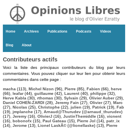
Home
Archives
Publications
Podcasts
Videos
Blog
About
Contributeurs actifs
Voici la liste des principaux contributeurs du blog par leurs
commentaires. Vous pouvez cliquer sur leur lien pour obtenir leurs
commentaires dans cette page :
macha
(113),
Michel Nizon
(96),
Pierre
(85),
Fabien
(66),
herve
(66),
leafar
(44),
guillaume
(42),
Laurent
(40),
philippe
(32),
Herve Kabla
(30),
rthomas
(30),
Sylvain
(29),
Olivier Auber
(29),
Daniel COHEN-ZARDI
(28),
Jeremy Fain
(27),
Olivier
(27),
Marc
(27),
Nicolas
(25),
Christophe
(22),
julien
(19),
Patrick
(19),
Fab
(19),
jmplanche
(17),
Arnaud@Thurudev (@arnaud_thurudev)
(17),
Jeremy
(16),
OlivierJ
(16),
JustinThemiddle
(16),
vicnent
(16),
bobonofx
(15),
Paul Gateau
(15),
Pierre Jol
(14),
patr_ix
(14),
Jerome
(13),
Lionel LaskÃ© (@lionellaske)
(13),
Pierre