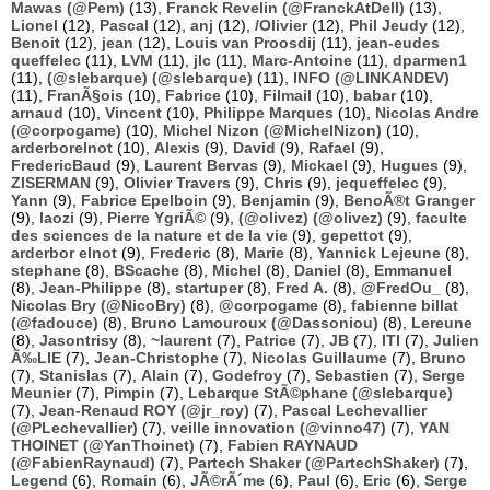
Mawas (@Pem)
(13),
Franck Revelin (@FranckAtDell)
(13),
Lionel
(12),
Pascal
(12),
anj
(12),
/Olivier
(12),
Phil Jeudy
(12),
Benoit
(12),
jean
(12),
Louis van Proosdij
(11),
jean-eudes
queffelec
(11),
LVM
(11),
jlc
(11),
Marc-Antoine
(11),
dparmen1
(11),
(@slebarque) (@slebarque)
(11),
INFO (@LINKANDEV)
(11),
FranÃ§ois
(10),
Fabrice
(10),
Filmail
(10),
babar
(10),
arnaud
(10),
Vincent
(10),
Philippe Marques
(10),
Nicolas Andre
(@corpogame)
(10),
Michel Nizon (@MichelNizon)
(10),
arderborelnot
(10),
Alexis
(9),
David
(9),
Rafael
(9),
FredericBaud
(9),
Laurent Bervas
(9),
Mickael
(9),
Hugues
(9),
ZISERMAN
(9),
Olivier Travers
(9),
Chris
(9),
jequeffelec
(9),
Yann
(9),
Fabrice Epelboin
(9),
Benjamin
(9),
BenoÃ®t Granger
(9),
laozi
(9),
Pierre YgriÃ©
(9),
(@olivez) (@olivez)
(9),
faculte
des sciences de la nature et de la vie
(9),
gepettot
(9),
arderbor elnot
(9),
Frederic
(8),
Marie
(8),
Yannick Lejeune
(8),
stephane
(8),
BScache
(8),
Michel
(8),
Daniel
(8),
Emmanuel
(8),
Jean-Philippe
(8),
startuper
(8),
Fred A.
(8),
@FredOu_
(8),
Nicolas Bry (@NicoBry)
(8),
@corpogame
(8),
fabienne billat
(@fadouce)
(8),
Bruno Lamouroux (@Dassoniou)
(8),
Lereune
(8),
Jasontrisy
(8),
~laurent
(7),
Patrice
(7),
JB
(7),
ITI
(7),
Julien
Ã‰LIE
(7),
Jean-Christophe
(7),
Nicolas Guillaume
(7),
Bruno
(7),
Stanislas
(7),
Alain
(7),
Godefroy
(7),
Sebastien
(7),
Serge
Meunier
(7),
Pimpin
(7),
Lebarque StÃ©phane (@slebarque)
(7),
Jean-Renaud ROY (@jr_roy)
(7),
Pascal Lechevallier
(@PLechevallier)
(7),
veille innovation (@vinno47)
(7),
YAN
THOINET (@YanThoinet)
(7),
Fabien RAYNAUD
(@FabienRaynaud)
(7),
Partech Shaker (@PartechShaker)
(7),
Legend
(6),
Romain
(6),
JÃ©rÃ´me
(6),
Paul
(6),
Eric
(6),
Serge