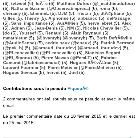
(6),
tvtweet
(6),
loÃ¯c
(6),
Matthieu Dufour (@_matthieudufour)
(6),
Nathalie Gasnier (@ObservaEmpresa)
(6),
romu
(6),
cheramy
(6),
EtienneL
(5),
DJM
(5),
Tristan
(5),
StÃ©phane
(5),
Gilles
(5),
Thierry
(5),
Alphonse
(5),
apbianco
(5),
dePassage
(5),
Sans_importance
(5),
AurÃ©lien
(5),
herve lebret
(5),
Alex
(5),
Adrien
(5),
Jean-Denis
(5),
NM
(5),
Nicolas Chevallier
(5),
jdo
(5),
Youssef
(5),
Renaud
(5),
Alain Raynaud
(5),
mmathieum
(5),
(@bvanryb) (@bvanryb)
(5),
Boris DefrÃ©ville
(@AudioSense)
(5),
cedric naux (@cnaux)
(5),
Patrick Bertrand
(@pck_b)
(5),
(@arnaud_thurudev) (@arnaud_thurudev)
(5),
(@PLechevallier) (@PLechevallier)
(5),
Stanislas Segard
(@El_Stanou)
(5),
Pierre Mawas (@PemLT)
(5),
Fabrice
Camurat (@fabricecamurat)
(5),
Hugues SÃ©vÃ©rac
(5),
Laurent Fournier
(5),
Pierre Metivier (@PierreMetivier)
(5),
Hugues Severac
(5),
hervet
(5),
Joel
(5)
Contributions sous le pseudo
PiquepÃ©
2 commentaires ont été soumis sous ce pseudo et avec le même
email.
Le premier commentaire date du 10 février 2015 et le dernier est
du 25 mai 2015.