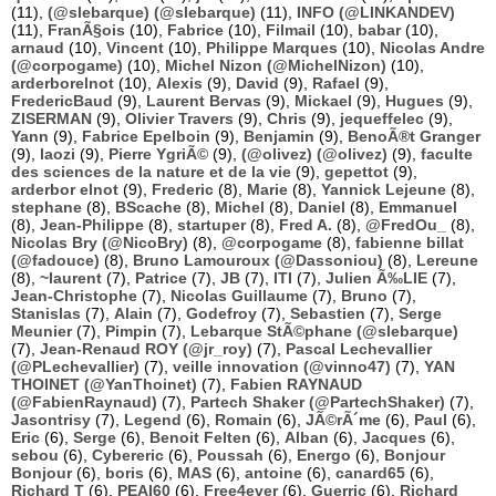
(11),
(@slebarque) (@slebarque)
(11),
INFO (@LINKANDEV)
(11),
FranÃ§ois
(10),
Fabrice
(10),
Filmail
(10),
babar
(10),
arnaud
(10),
Vincent
(10),
Philippe Marques
(10),
Nicolas Andre
(@corpogame)
(10),
Michel Nizon (@MichelNizon)
(10),
arderborelnot
(10),
Alexis
(9),
David
(9),
Rafael
(9),
FredericBaud
(9),
Laurent Bervas
(9),
Mickael
(9),
Hugues
(9),
ZISERMAN
(9),
Olivier Travers
(9),
Chris
(9),
jequeffelec
(9),
Yann
(9),
Fabrice Epelboin
(9),
Benjamin
(9),
BenoÃ®t Granger
(9),
laozi
(9),
Pierre YgriÃ©
(9),
(@olivez) (@olivez)
(9),
faculte
des sciences de la nature et de la vie
(9),
gepettot
(9),
arderbor elnot
(9),
Frederic
(8),
Marie
(8),
Yannick Lejeune
(8),
stephane
(8),
BScache
(8),
Michel
(8),
Daniel
(8),
Emmanuel
(8),
Jean-Philippe
(8),
startuper
(8),
Fred A.
(8),
@FredOu_
(8),
Nicolas Bry (@NicoBry)
(8),
@corpogame
(8),
fabienne billat
(@fadouce)
(8),
Bruno Lamouroux (@Dassoniou)
(8),
Lereune
(8),
~laurent
(7),
Patrice
(7),
JB
(7),
ITI
(7),
Julien Ã‰LIE
(7),
Jean-Christophe
(7),
Nicolas Guillaume
(7),
Bruno
(7),
Stanislas
(7),
Alain
(7),
Godefroy
(7),
Sebastien
(7),
Serge
Meunier
(7),
Pimpin
(7),
Lebarque StÃ©phane (@slebarque)
(7),
Jean-Renaud ROY (@jr_roy)
(7),
Pascal Lechevallier
(@PLechevallier)
(7),
veille innovation (@vinno47)
(7),
YAN
THOINET (@YanThoinet)
(7),
Fabien RAYNAUD
(@FabienRaynaud)
(7),
Partech Shaker (@PartechShaker)
(7),
Jasontrisy
(7),
Legend
(6),
Romain
(6),
JÃ©rÃ´me
(6),
Paul
(6),
Eric
(6),
Serge
(6),
Benoit Felten
(6),
Alban
(6),
Jacques
(6),
sebou
(6),
Cybereric
(6),
Poussah
(6),
Energo
(6),
Bonjour
Bonjour
(6),
boris
(6),
MAS
(6),
antoine
(6),
canard65
(6),
Richard T
(6),
PEAI60
(6),
Free4ever
(6),
Guerric
(6),
Richard