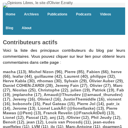
Home
Archives
Publications
Podcasts
Videos
Blog
About
Contributeurs actifs
Voici la liste des principaux contributeurs du blog par leurs
commentaires. Vous pouvez cliquer sur leur lien pour obtenir leurs
commentaires dans cette page :
macha
(113),
Michel Nizon
(96),
Pierre
(85),
Fabien
(66),
herve
(66),
leafar
(44),
guillaume
(42),
Laurent
(40),
philippe
(32),
Herve Kabla
(30),
rthomas
(30),
Sylvain
(29),
Olivier Auber
(29),
Daniel COHEN-ZARDI
(28),
Jeremy Fain
(27),
Olivier
(27),
Marc
(27),
Nicolas
(25),
Christophe
(22),
julien
(19),
Patrick
(19),
Fab
(19),
jmplanche
(17),
Arnaud@Thurudev (@arnaud_thurudev)
(17),
Jeremy
(16),
OlivierJ
(16),
JustinThemiddle
(16),
vicnent
(16),
bobonofx
(15),
Paul Gateau
(15),
Pierre Jol
(14),
patr_ix
(14),
Jerome
(13),
Lionel LaskÃ© (@lionellaske)
(13),
Pierre
Mawas (@Pem)
(13),
Franck Revelin (@FranckAtDell)
(13),
Lionel
(12),
Pascal
(12),
anj
(12),
/Olivier
(12),
Phil Jeudy
(12),
Benoit
(12),
jean
(12),
Louis van Proosdij
(11),
jean-eudes
queffelec
(11),
LVM
(11),
jlc
(11),
Marc-Antoine
(11),
dparmen1