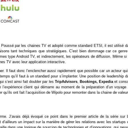
e. Poussé par les chaines TV et adopté comme standard ETSI, il est utilisé d
raisons tant techniques que stratégiques. C’est bien dommage car ce genre
mes type Android TV, et indirectement, les opérateurs de diffusion. Même si 
es TV avec leur application interactive.
r. Il faut donc l’enclencher aussi rapidement que possible car un acteur qui
emps qu’il faut à un standard pour s’implanter. Une position de leadership d
qui s’est ainsi fait doubler par les
TripAdvisors
,
Bookings, Expedia
et conso
 l’expérience client qui démarre au moment de la préparation d’un voyage 
r qu’ils ont fait l’acquisition de Wipolo pour remonter dans la chaine de valeur
orme. J’avais déjà évoqué ce point dans le premier article de la série sur
t d’ailleurs un impact sur la manière de gérer les relations avec les startups
aille dans une logique de sourcing de technologies et d’innovations, qui peuv