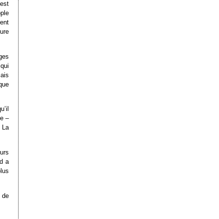
’est
ple
ent
ure
rges
qui
ais
que
’il
de –
 La
urs
d a
lus
n de