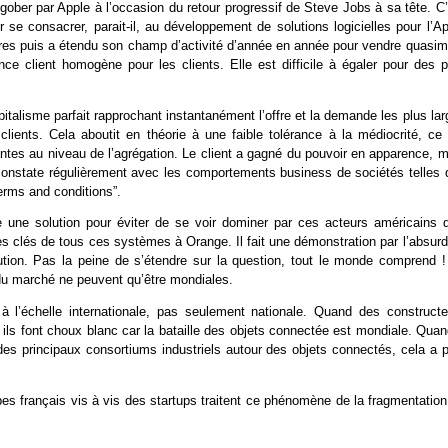
gober par Apple à l’occasion du retour progressif de Steve Jobs à sa tête. C
se consacrer, parait-il, au développement de solutions logicielles pour l’Ap
vres puis a étendu son champ d’activité d’année en année pour vendre quasim
ce client homogène pour les clients. Elle est difficile à égaler pour des p
pitalisme parfait rapprochant instantanément l’offre et la demande les plus la
clients. Cela aboutit en théorie à une faible tolérance à la médiocrité, ce 
ntes au niveau de l’agrégation. Le client a gagné du pouvoir en apparence, m
n constate régulièrement avec les comportements business de sociétés telles 
erms and conditions”.
e une solution pour éviter de se voir dominer par ces acteurs américains qu
 les clés de tous ces systèmes à Orange. Il fait une démonstration par l’absur
ution. Pas la peine de s’étendre sur la question, tout le monde comprend !
s du marché ne peuvent qu’être mondiales.
 à l’échelle internationale, pas seulement nationale. Quand des constructe
ils font choux blanc car la bataille des objets connectée est mondiale. Quan
des principaux consortiums industriels autour des objets connectés, cela a p
upes français vis à vis des startups traitent ce phénomène de la fragmentatio