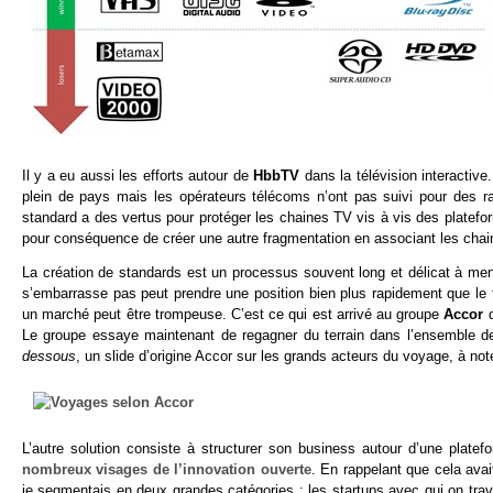
Il y a eu aussi les efforts autour de
HbbTV
dans la télévision interactiv
plein de pays mais les opérateurs télécoms n’ont pas suivi pour des 
standard a des vertus pour protéger les chaines TV vis à vis des platefor
pour conséquence de créer une autre fragmentation en associant les chain
La création de standards est un processus souvent long et délicat à mene
s’embarrasse pas peut prendre une position bien plus rapidement que le t
un marché peut être trompeuse. C’est ce qui est arrivé au groupe
Accor
Le groupe essaye maintenant de regagner du terrain dans l’ensemble de
dessous
, un slide d’origine Accor sur les grands acteurs du voyage, à note
L’autre solution consiste à structurer son business autour d’une platef
nombreux visages de l’innovation ouverte
. En rappelant que cela avai
je segmentais en deux grandes catégories : les startups avec qui on trav