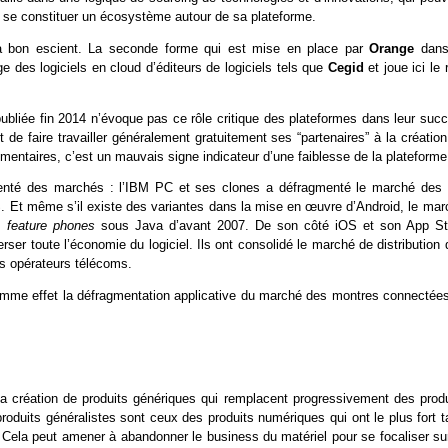
ur se constituer un écosystème autour de sa plateforme.
r à bon escient. La seconde forme qui est mise en place par
Orange
dans
 des logiciels en cloud d’éditeurs de logiciels tels que
Cegid
et joue ici le 
bliée fin 2014 n’évoque pas ce rôle critique des plateformes dans leur succ
e faire travailler généralement gratuitement ses “partenaires” à la création
mentaires, c’est un mauvais signe indicateur d’une faiblesse de la plateforme
menté des marchés : l’IBM PC et ses clones a défragmenté le marché des
 Et même s’il existe des variantes dans la mise en œuvre d’Android, le mar
es
feature phones
sous Java d’avant 2007. De son côté iOS et son App St
erser toute l’économie du logiciel. Ils ont consolidé le marché de distribution
des opérateurs télécoms.
omme effet la défragmentation applicative du marché des montres connectées
la création de produits génériques qui remplacent progressivement des produ
produits généralistes sont ceux des produits numériques qui ont le plus fort 
e. Cela peut amener à abandonner le business du matériel pour se focaliser su