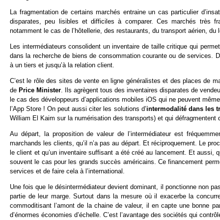
La fragmentation de certains marchés entraine un cas particulier d’insatis
disparates, peu lisibles et difficiles à comparer. Ces marchés très f
notamment le cas de l’hôtellerie, des restaurants, du transport aérien, d
Les intermédiateurs consolident un inventaire de taille critique qui per
dans la recherche de biens de consommation courante ou de services. Dans
à un tiers et jusqu’à la relation client.
C’est le rôle des sites de vente en ligne généralistes et des places de 
de
Price Minister
. Ils agrègent tous des inventaires disparates de vendeur
le cas des développeurs d’applications mobiles iOS qui ne peuvent même p
l’App Store ! On peut aussi citer les solutions d’
intermodalité dans les t
William El Kaim sur la numérisation des transports) et qui défragmentent de
Au départ, la proposition de valeur de l’intermédiateur est fréquemment
marchands les clients, qu’il n’a pas au départ. Et réciproquement. Le proc
le client et qu’un inventaire suffisant a été créé au lancement. Et aussi
souvent le cas pour les grands succès américains. Ce financement permet d
services et de faire cela à l’international.
Une fois que le désintermédiateur devient dominant, il ponctionne non p
partie de leur marge. Surtout dans la mesure où il exacerbe la concurre
commoditisant l’amont de la chaine de valeur, il en capte une bonne part
d’énormes économies d’échelle. C’est l’avantage des sociétés qui contrôle