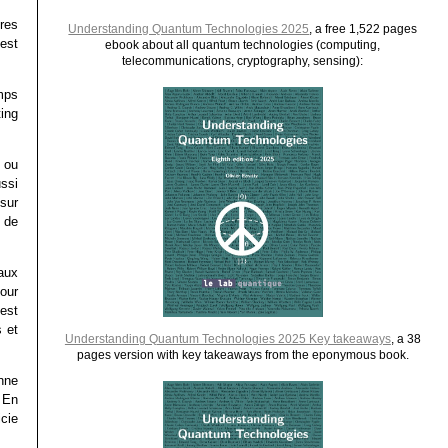
fres
Understanding Quantum Technologies 2025
, a free 1,522 pages
est
ebook about all quantum technologies (computing,
telecommunications, cryptography, sensing):
mps
ing
n
ou
ussi
sur
de
aux
pour
’est
s et
Understanding Quantum Technologies 2025 Key takeaways
, a 38
pages version with key takeaways from the eponymous book.
nne
 En
cie