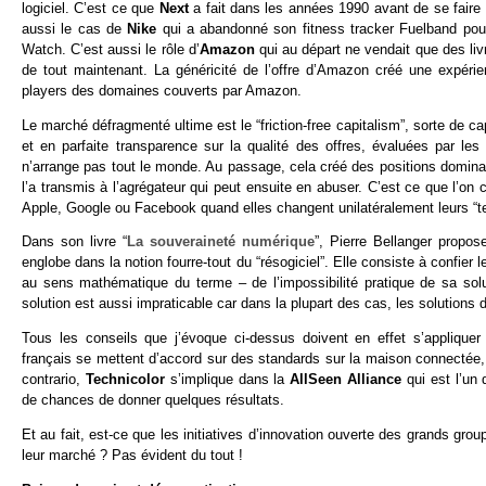
logiciel. C’est ce que
Next
a fait dans les années 1990 avant de se faire 
aussi le cas de
Nike
qui a abandonné son fitness tracker Fuelband pour 
Watch. C’est aussi le rôle d’
Amazon
qui au départ ne vendait que des li
de tout maintenant. La généricité de l’offre d’Amazon créé une expérien
players des domaines couverts par Amazon.
Le marché défragmenté ultime est le “friction-free capitalism”, sorte de ca
et en parfaite transparence sur la qualité des offres, évaluées par les 
n’arrange pas tout le monde. Au passage, cela créé des positions domina
l’a transmis à l’agrégateur qui peut ensuite en abuser. C’est ce que l’o
Apple, Google ou Facebook quand elles changent unilatéralement leurs “t
Dans son livre “
La souveraineté numérique
”, Pierre Bellanger propos
englobe dans la notion fourre-tout du “résogiciel”. Elle consiste à confier
au sens mathématique du terme – de l’impossibilité pratique de sa sol
solution est aussi impraticable car dans la plupart des cas, les solution
Tous les conseils que j’évoque ci-dessus doivent en effet s’appliquer
français se mettent d’accord sur des standards sur la maison connectée, 
contrario,
Technicolor
s’implique dans la
AllSeen Alliance
qui est l’un 
de chances de donner quelques résultats.
Et au fait, est-ce que les initiatives d’innovation ouverte des grands gro
leur marché ? Pas évident du tout !