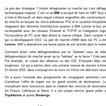
La pire des stratégies ? Vouloir refragmenter un marché qui s’est défrag
technologique majeure. C’est ce qu’
IBM
a essayé de faire en 1987 face à
à Intel et Microsoft, et dans lequel s’étaient engouffrés des constructeur
du marché en lançant les micro-ordinateurs PS2 et le système d’exploita
intégraient des éléments d’architecture propres à IBM comme le bus pr
incompatible avec les réseaux Ethernet et TCP/IP et l’intégration log
l’écosystème du PC avait déjà atteint la masse critique. Sans compter le
qui co-développaient OS/2. La part de marché d’IBM dans les PC a été r
Lenovo
. IBM a abandonné une bonne partie de son activité dans le matérie
Comment éviter cette défragmentation par un “barbare” venu de nulle
défragmentation du marché avant qu’un “barbare” ne le fasse ! Cela peut
Par exemple, en créant des alliances ou des GIE. Exemples déjà cités 
longtemps. Ce qui a permis dans une certaine mesure de résister à Ameri
En février 2015, deux
compagnies de taxis en Chine
ont allié leurs forc
On a aussi l’exemple des groupements de compagnies aériennes c
d’améliorer l’offre de trajets sur un grand nombre de destinations
mutualisant leurs ressources dans la création des services de réservati
Air France, Lufthansa et Iberia. Il a son propre service grand public
TripAdvisor
et autres
Bookings
.