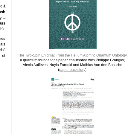
t à
osh
 y a
eurs
h).
fiés
ais
rché
 et
The Two-Spin Enigma: From the Helium Atom to Quantum Ontology
,
a quantum foundations paper coauthored with Philippe Grangier,
Alexia Auffèves, Nayla Farouki and Mathias Van den Bossche
(
paper backstory
).