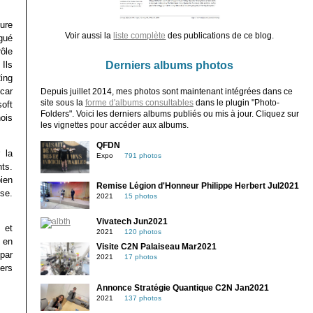
ure
Voir aussi la
liste complète
des publications de ce blog.
gué
rôle
Derniers albums photos
Ils
ing
car
Depuis juillet 2014, mes photos sont maintenant intégrées dans ce
site sous la
forme d'albums consultables
dans le plugin "Photo-
oft
Folders". Voici les derniers albums publiés ou mis à jour. Cliquez sur
ois
les vignettes pour accéder aux albums.
QFDN
 la
Expo
791 photos
ts.
ien
Remise Légion d'Honneur Philippe Herbert Jul2021
se.
2021
15 photos
Vivatech Jun2021
 et
2021
120 photos
 en
Visite C2N Palaiseau Mar2021
par
2021
17 photos
ers
Annonce Stratégie Quantique C2N Jan2021
2021
137 photos