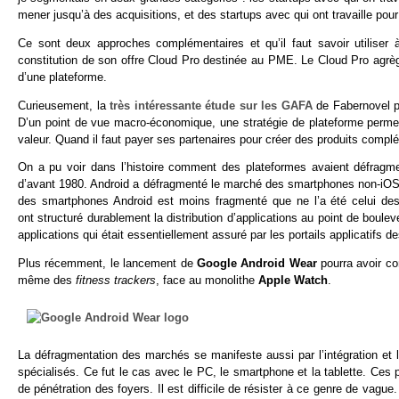
mener jusqu’à des acquisitions, et des startups avec qui ont travaille po
Ce sont deux approches complémentaires et qu’il faut savoir utilise
constitution de son offre Cloud Pro destinée au PME. Le Cloud Pro agrège
d’une plateforme.
Curieusement, la
très intéressante étude sur les GAFA
de Fabernovel pu
D’un point de vue macro-économique, une stratégie de plateforme permet d
valeur. Quand il faut payer ses partenaires pour créer des produits complé
On a pu voir dans l’histoire comment des plateformes avaient défrag
d’avant 1980. Android a défragmenté le marché des smartphones non-iOS.
des smartphones Android est moins fragmenté que ne l’a été celui d
ont structuré durablement la distribution d’applications au point de boulev
applications qui était essentiellement assuré par les portails applicatifs 
Plus récemment, le lancement de
Google Android Wear
pourra avoir c
même des
fitness trackers
, face au monolithe
Apple
Watch
.
La défragmentation des marchés se manifeste aussi par l’intégration et 
spécialisés. Ce fut le cas avec le PC, le smartphone et la tablette. Ces 
de pénétration des foyers. Il est difficile de résister à ce genre de vagu