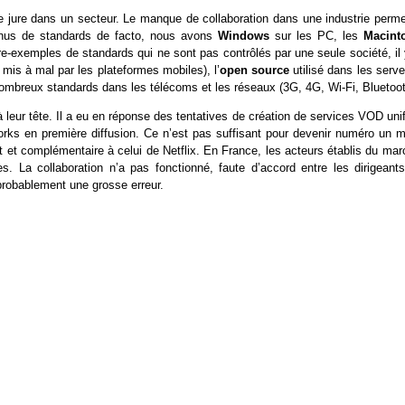
 jure dans un secteur. Le manque de collaboration dans une industrie perme
nnus de standards de facto, nous avons
Windows
sur les PC, les
Macint
re-exemples de standards qui ne sont pas contrôlés par une seule société, il
mis à mal par les plateformes mobiles), l’
open source
utilisé dans les serv
nombreux standards dans les télécoms et les réseaux (3G, 4G, Wi-Fi, Bluetoot
 leur tête. Il a eu en réponse des tentatives de création de services VOD uni
rks en première diffusion. Ce n’est pas suffisant pour devenir numéro un m
t et complémentaire à celui de Netflix. En France, les acteurs établis du ma
es. La collaboration n’a pas fonctionné, faute d’accord entre les dirigeants
 probablement une grosse erreur.