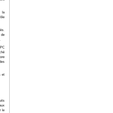
 la
rôle
ès.
 de
.
 PC
ché
ore
 des
 et
its
taux
r le