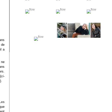
ans
 de
il a
 ne
ans
rs.
(
ci-
).
Les
 que
ent