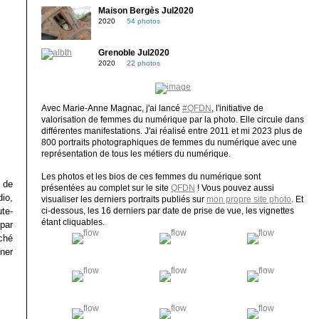
Maison Bergès Jul2020
2020
54 photos
Grenoble Jul2020
2020
22 photos
Avec Marie-Anne Magnac, j'ai lancé
#QFDN
, l'initiative de
valorisation de femmes du numérique par la photo. Elle circule dans
différentes manifestations. J'ai réalisé entre 2011 et mi 2023 plus de
800 portraits photographiques de femmes du numérique avec une
représentation de tous les métiers du numérique.
Les photos et les bios de ces femmes du numérique sont
 de
présentées au complet sur le site
QFDN
! Vous pouvez aussi
dio,
visualiser les derniers portraits publiés sur
mon propre site photo
. Et
te-
ci-dessous, les 16 derniers par date de prise de vue, les vignettes
étant cliquables.
par
ché
ner