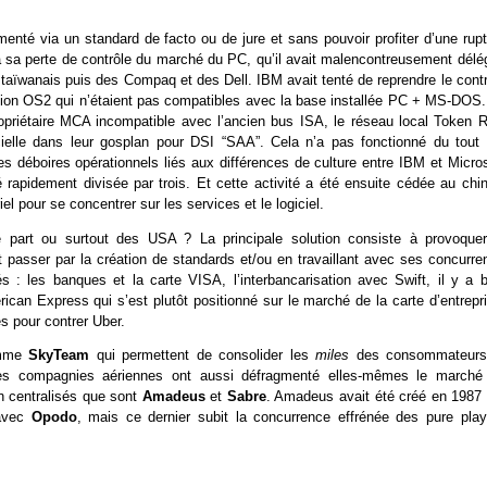
menté via un standard de facto ou de jure et sans pouvoir profiter d’une rupt
 sa perte de contrôle du marché du PC, qu’il avait malencontreusement délé
s taïwanais puis des Compaq et des Dell. IBM avait tenté de reprendre le cont
tion OS2 qui n’étaient pas compatibles avec la base installée PC + MS-DOS. 
opriétaire MCA incompatible avec l’ancien bus ISA, le réseau local Token R
icielle dans leur gosplan pour DSI “SAA”. Cela n’a pas fonctionné du tout 
s déboires opérationnels liés aux différences de culture entre IBM et Micros
apidement divisée par trois. Et cette activité a été ensuite cédée au chin
l pour se concentrer sur les services et le logiciel.
 part ou surtout des USA ? La principale solution consiste à provoquer
 passer par la création de standards et/ou en travaillant avec ses concurren
: les banques et la carte VISA, l’interbancarisation avec Swift, il y a b
can Express qui s’est plutôt positionné sur le marché de la carte d’entrepri
es pour contrer Uber.
omme
SkyTeam
qui permettent de consolider les
miles
des consommateurs
. Les compagnies aériennes ont aussi défragmenté elles-mêmes le marché
on centralisés que sont
Amadeus
et
Sabre
. Amadeus avait été créé en 1987 
 avec
Opodo
, mais ce dernier subit la concurrence effrénée des pure play