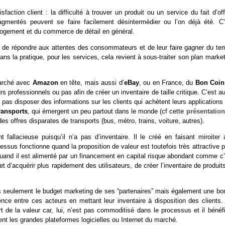
faction client : la difficulté à trouver un produit ou un service du fait d’of
ragmentés peuvent se faire facilement désintermédier ou l’on déjà été. C’
u logement et du commerce de détail en général.
met de répondre aux attentes des consommateurs et de leur faire gagner du te
 la pratique, pour les services, cela revient à sous-traiter son plan market
marché avec
Amazon
en tête, mais aussi d’
eBay
, ou en France, du
Bon Coi
s professionnels ou pas afin de créer un inventaire de taille critique. C’est a
as disposer des informations sur les clients qui achètent leurs applications 
ransports
, qui émergent un peu partout dans le monde (cf cette
présentation
s offres disparates de transports (bus, métro, trains, voiture, autres).
 fallacieuse puisqu’il n’a pas d’inventaire. Il le créé en faisant miroiter 
essus fonctionne quand la proposition de valeur est toutefois très attractive 
, quand il est alimenté par un financement en capital risque abondant comme c
’acquérir plus rapidement des utilisateurs, de créer l’inventaire de produit
as seulement le budget marketing de ses “partenaires” mais également une bo
nce entre ces acteurs en mettant leur inventaire à disposition des clients.
 de la valeur car, lui, n’est pas commoditisé dans le processus et il bénéfi
nt les grandes plateformes logicielles ou Internet du marché.