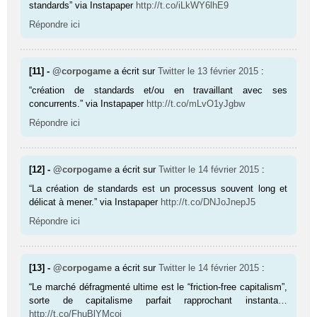
standards” via Instapaper
http://t.co/iLkWY6lhE9
Répondre ici
[11] -
@corpogame
a écrit sur
Twitter
le 13 février 2015
:
“création de standards et/ou en travaillant avec ses
concurrents.” via Instapaper
http://t.co/mLvO1yJgbw
Répondre ici
[12] -
@corpogame
a écrit sur
Twitter
le 14 février 2015
:
“La création de standards est un processus souvent long et
délicat à mener.” via Instapaper
http://t.co/DNJoJnepJ5
Répondre ici
[13] -
@corpogame
a écrit sur
Twitter
le 14 février 2015
:
“Le marché défragmenté ultime est le “friction-free capitalism”,
sorte de capitalisme parfait rapprochant instanta…
http://t.co/FhuBlYMcoi