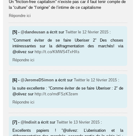
Un “friction-free capitalism” n’existe pas car il faut tenir compte de
la “culture” de “l’origine” de l’intime de ce capitalisme
Répondre ici
[5] -
@dandeusan
a écrit sur
Twitter
le 12 février 2015
:
“Comment éviter de se faire Uberiser 2” Des choses
intéressantes sur la défragmentation des marchés! via
@olivez sur
http://t.co/KMWS4TxHXs
Répondre ici
[6] -
@JeromeDSimon
a écrit sur
Twitter
le 12 février 2015
:
la suite excellente : “Comme éviter de se faire Uberiser : 2” de
@olivez sur
http://t.co/mdFSzK3zem
Répondre ici
[7] -
@Indixit
a écrit sur
Twitter
le 13 février 2015
:
Excellents papiers ! “@olivez: L’uberisation et la