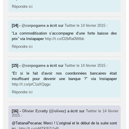
Répondre ici
[14] -
@corpogame
a écrit sur
Twitter
le 14 février 2015
:
“La commoditisation s’accompagne d’une forte baisse des
prix” via Instapaper
http://t.co/D2bRa0Wtbb
Répondre ici
[15] -
@corpogame
a écrit sur
Twitter
le 14 février 2015
:
“Et si le fait d’avoir nos coordonnées bancaires était
insuffisant pour devenir une banque ?” via Instapaper
http://t.co/prC1aXQqgu
Répondre ici
[16] -
Olivier Ezratty (@olivez)
a écrit sur
Twitter
le 14 février
2015
:
@TatianaPecanac Merci ! L’original et le début de la suite sont
ici :
http://t.co/gMTKBZi2aB