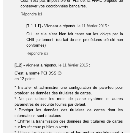
Cela n’est pas impossible en France, la FNAC propose de
conserver vos coordonnées bancaires.
Répondre ici
[1.1.1.1] -
Vicnent
a répondu
le 11 février 2015
:
Oui, et elle s’est bien fait taper sur les doigts par la
CNIL justement. (du fait de ses procédures olé olé non
conformes)
Répondre ici
[1.2] -
vicnent
a répondu
le 11 février 2015
:
C’est la norme PCI DSS 🙂
en 12 points
* Installer et administrer une configuration de pare-feu pour
protéger les données des titulaires de cartes.
* Ne pas utiliser les mots de passe système et autres
paramètres de sécurité fournis par défaut.
* Protéger les données des titulaires de cartes dont les
informations sont stockées.
* Chiffrer la transmission des données des titulaires de cartes
sur les réseaux publics ouverts.
* Utiliser les logiciels antivirus et les mettre régulièrement à