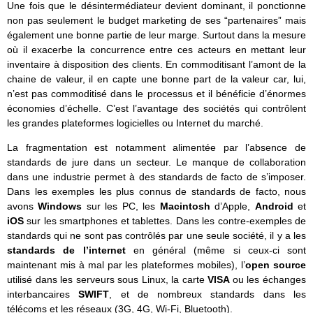
Une fois que le désintermédiateur devient dominant, il ponctionne
non pas seulement le budget marketing de ses “partenaires” mais
également une bonne partie de leur marge. Surtout dans la mesure
où il exacerbe la concurrence entre ces acteurs en mettant leur
inventaire à disposition des clients. En commoditisant l’amont de la
chaine de valeur, il en capte une bonne part de la valeur car, lui,
n’est pas commoditisé dans le processus et il bénéficie d’énormes
économies d’échelle. C’est l’avantage des sociétés qui contrôlent
les grandes plateformes logicielles ou Internet du marché.
La fragmentation est notamment alimentée par l’absence de
standards de jure dans un secteur. Le manque de collaboration
dans une industrie permet à des standards de facto de s’imposer.
Dans les exemples les plus connus de standards de facto, nous
avons
Windows
sur les PC, les
Macintosh
d’Apple,
Android
et
iOS
sur les smartphones et tablettes. Dans les contre-exemples de
standards qui ne sont pas contrôlés par une seule société, il y a les
standards de l’internet
en général (même si ceux-ci sont
maintenant mis à mal par les plateformes mobiles), l’
open source
utilisé dans les serveurs sous Linux, la carte
VISA
ou les échanges
interbancaires
SWIFT
, et de nombreux standards dans les
télécoms et les réseaux (3G, 4G, Wi-Fi, Bluetooth).