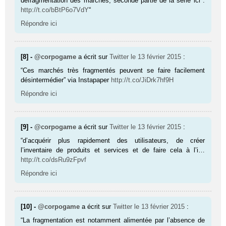
défragmentation des marchés, seconde partie de la série ici :
http://t.co/bBtP6o7VdY
“
Répondre ici
[8] -
@corpogame
a écrit sur
Twitter
le 13 février 2015
:
“Ces marchés très fragmentés peuvent se faire facilement
désintermédier” via Instapaper
http://t.co/JiDrk7hf9H
Répondre ici
[9] -
@corpogame
a écrit sur
Twitter
le 13 février 2015
:
“d’acquérir plus rapidement des utilisateurs, de créer
l’inventaire de produits et services et de faire cela à l’i…
http://t.co/dsRu9zFpvf
Répondre ici
[10] -
@corpogame
a écrit sur
Twitter
le 13 février 2015
:
“La fragmentation est notamment alimentée par l’absence de