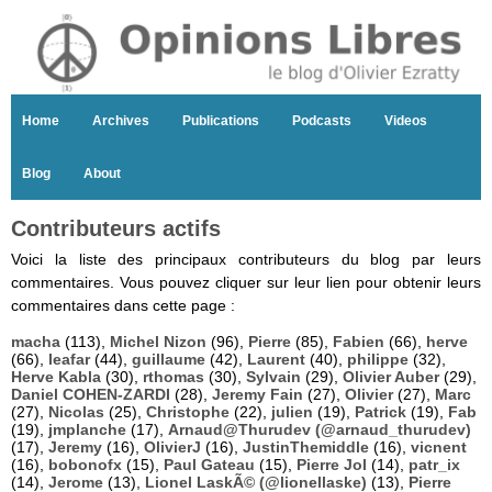
Home
Archives
Publications
Podcasts
Videos
Blog
About
Contributeurs actifs
Voici la liste des principaux contributeurs du blog par leurs
commentaires. Vous pouvez cliquer sur leur lien pour obtenir leurs
commentaires dans cette page :
macha
(113),
Michel Nizon
(96),
Pierre
(85),
Fabien
(66),
herve
(66),
leafar
(44),
guillaume
(42),
Laurent
(40),
philippe
(32),
Herve Kabla
(30),
rthomas
(30),
Sylvain
(29),
Olivier Auber
(29),
Daniel COHEN-ZARDI
(28),
Jeremy Fain
(27),
Olivier
(27),
Marc
(27),
Nicolas
(25),
Christophe
(22),
julien
(19),
Patrick
(19),
Fab
(19),
jmplanche
(17),
Arnaud@Thurudev (@arnaud_thurudev)
(17),
Jeremy
(16),
OlivierJ
(16),
JustinThemiddle
(16),
vicnent
(16),
bobonofx
(15),
Paul Gateau
(15),
Pierre Jol
(14),
patr_ix
(14),
Jerome
(13),
Lionel LaskÃ© (@lionellaske)
(13),
Pierre