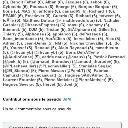
(6),
Benoit Felten
(6),
Alban
(6),
Jacques
(6),
sebou
(6),
Cybereric
(6),
Poussah
(6),
Energo
(6),
Bonjour Bonjour
(6),
boris
(6),
MAS
(6),
antoine
(6),
canard65
(6),
Richard T
(6),
PEAI60
(6),
Free4ever
(6),
Guerric
(6),
Richard
(6),
tvtweet
(6),
loÃ¯c
(6),
Matthieu Dufour (@_matthieudufour)
(6),
Nathalie
Gasnier (@ObservaEmpresa)
(6),
romu
(6),
cheramy
(6),
EtienneL
(5),
DJM
(5),
Tristan
(5),
StÃ©phane
(5),
Gilles
(5),
Thierry
(5),
Alphonse
(5),
apbianco
(5),
dePassage
(5),
Sans_importance
(5),
AurÃ©lien
(5),
herve lebret
(5),
Alex
(5),
Adrien
(5),
Jean-Denis
(5),
NM
(5),
Nicolas Chevallier
(5),
jdo
(5),
Youssef
(5),
Renaud
(5),
Alain Raynaud
(5),
mmathieum
(5),
(@bvanryb) (@bvanryb)
(5),
Boris DefrÃ©ville
(@AudioSense)
(5),
cedric naux (@cnaux)
(5),
Patrick Bertrand
(@pck_b)
(5),
(@arnaud_thurudev) (@arnaud_thurudev)
(5),
(@PLechevallier) (@PLechevallier)
(5),
Stanislas Segard
(@El_Stanou)
(5),
Pierre Mawas (@PemLT)
(5),
Fabrice
Camurat (@fabricecamurat)
(5),
Hugues SÃ©vÃ©rac
(5),
Laurent Fournier
(5),
Pierre Metivier (@PierreMetivier)
(5),
Hugues Severac
(5),
hervet
(5),
Joel
(5)
Contributions sous le pseudo
JdM
Un seul commentaire sous ce pseudo.