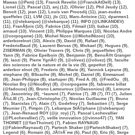
Mawas (@Pem)
(13),
Franck Revelin (@FranckAtDell)
(13),
Lionel
(12),
Pascal
(12),
anj
(12),
/Olivier
(12),
Phil Jeudy
(12),
Benoit
(12),
jean
(12),
Louis van Proosdij
(11),
jean-eudes
queffelec
(11),
LVM
(11),
jlc
(11),
Marc-Antoine
(11),
dparmen1
(11),
(@slebarque) (@slebarque)
(11),
INFO (@LINKANDEV)
(11),
FranÃ§ois
(10),
Fabrice
(10),
Filmail
(10),
babar
(10),
arnaud
(10),
Vincent
(10),
Philippe Marques
(10),
Nicolas Andre
(@corpogame)
(10),
Michel Nizon (@MichelNizon)
(10),
arderborelnot
(10),
Alexis
(9),
David
(9),
Rafael
(9),
FredericBaud
(9),
Laurent Bervas
(9),
Mickael
(9),
Hugues
(9),
ZISERMAN
(9),
Olivier Travers
(9),
Chris
(9),
jequeffelec
(9),
Yann
(9),
Fabrice Epelboin
(9),
Benjamin
(9),
BenoÃ®t Granger
(9),
laozi
(9),
Pierre YgriÃ©
(9),
(@olivez) (@olivez)
(9),
faculte
des sciences de la nature et de la vie
(9),
gepettot
(9),
arderbor elnot
(9),
Frederic
(8),
Marie
(8),
Yannick Lejeune
(8),
stephane
(8),
BScache
(8),
Michel
(8),
Daniel
(8),
Emmanuel
(8),
Jean-Philippe
(8),
startuper
(8),
Fred A.
(8),
@FredOu_
(8),
Nicolas Bry (@NicoBry)
(8),
@corpogame
(8),
fabienne billat
(@fadouce)
(8),
Bruno Lamouroux (@Dassoniou)
(8),
Lereune
(8),
Jasontrisy
(8),
~laurent
(7),
Patrice
(7),
JB
(7),
ITI
(7),
Julien
Ã‰LIE
(7),
Jean-Christophe
(7),
Nicolas Guillaume
(7),
Bruno
(7),
Stanislas
(7),
Alain
(7),
Godefroy
(7),
Sebastien
(7),
Serge
Meunier
(7),
Pimpin
(7),
Lebarque StÃ©phane (@slebarque)
(7),
Jean-Renaud ROY (@jr_roy)
(7),
Pascal Lechevallier
(@PLechevallier)
(7),
veille innovation (@vinno47)
(7),
YAN
THOINET (@YanThoinet)
(7),
Fabien RAYNAUD
(@FabienRaynaud)
(7),
Partech Shaker (@PartechShaker)
(7),
Legend
(6),
Romain
(6),
JÃ©rÃ´me
(6),
Paul
(6),
Eric
(6),
Serge