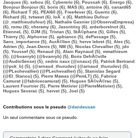
Jacques
(6),
sebou
(6),
Cybereric
(6),
Poussah
(6),
Energo
(6),
Bonjour Bonjour
(6),
boris
(6),
MAS
(6),
antoine
(6),
canard65
(6),
Richard T
(6),
PEAI60
(6),
Free4ever
(6),
Guerric
(6),
Richard
(6),
tvtweet
(6),
loÃ¯c
(6),
Matthieu Dufour
(@_matthieudufour)
(6),
Nathalie Gasnier (@ObservaEmpresa)
(6),
romu
(6),
cheramy
(6),
Jasontrisy
(6),
arderborelnot
(6),
EtienneL
(5),
DJM
(5),
Tristan
(5),
StÃ©phane
(5),
Gilles
(5),
Thierry
(5),
Alphonse
(5),
apbianco
(5),
dePassage
(5),
Sans_importance
(5),
AurÃ©lien
(5),
herve lebret
(5),
Alex
(5),
Adrien
(5),
Jean-Denis
(5),
NM
(5),
Nicolas Chevallier
(5),
jdo
(5),
Youssef
(5),
Renaud
(5),
Alain Raynaud
(5),
mmathieum
(5),
(@bvanryb) (@bvanryb)
(5),
Boris DefrÃ©ville
(@AudioSense)
(5),
cedric naux (@cnaux)
(5),
Patrick Bertrand
(@pck_b)
(5),
(@arnaud_thurudev) (@arnaud_thurudev)
(5),
(@PLechevallier) (@PLechevallier)
(5),
Stanislas Segard
(@El_Stanou)
(5),
Pierre Mawas (@PemLT)
(5),
Fabrice
Camurat (@fabricecamurat)
(5),
Hugues SÃ©vÃ©rac
(5),
Laurent Fournier
(5),
Pierre Metivier (@PierreMetivier)
(5),
Hugues Severac
(5),
hervet
(5),
Joel
(5)
Contributions sous le pseudo
@dandeusan
Un seul commentaire sous ce pseudo.