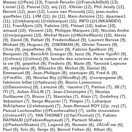
Mawas (@Pem)
(13),
Franck Revelin (@FranckAtDell)
(13),
Lionel
(12),
Pascal
(12),
anj
(12),
/Olivier
(12),
Phil Jeudy
(12),
Benoit
(12),
jean
(12),
Louis van Proosdij
(11),
jean-eudes
queffelec
(11),
LVM
(11),
jlc
(11),
Marc-Antoine
(11),
dparmen1
(11),
(@slebarque) (@slebarque)
(11),
INFO (@LINKANDEV)
(11),
FranÃ§ois
(10),
Fabrice
(10),
Filmail
(10),
babar
(10),
arnaud
(10),
Vincent
(10),
Philippe Marques
(10),
Nicolas Andre
(@corpogame)
(10),
Michel Nizon (@MichelNizon)
(10),
Alexis
(9),
David
(9),
Rafael
(9),
FredericBaud
(9),
Laurent Bervas
(9),
Mickael
(9),
Hugues
(9),
ZISERMAN
(9),
Olivier Travers
(9),
Chris
(9),
jequeffelec
(9),
Yann
(9),
Fabrice Epelboin
(9),
Benjamin
(9),
BenoÃ®t Granger
(9),
laozi
(9),
Pierre YgriÃ©
(9),
(@olivez) (@olivez)
(9),
faculte des sciences de la nature et de
la vie
(9),
gepettot
(9),
Frederic
(8),
Marie
(8),
Yannick Lejeune
(8),
stephane
(8),
BScache
(8),
Michel
(8),
Daniel
(8),
Emmanuel
(8),
Jean-Philippe
(8),
startuper
(8),
Fred A.
(8),
@FredOu_
(8),
Nicolas Bry (@NicoBry)
(8),
@corpogame
(8),
fabienne billat (@fadouce)
(8),
Bruno Lamouroux
(@Dassoniou)
(8),
Lereune
(8),
~laurent
(7),
Patrice
(7),
JB
(7),
ITI
(7),
Julien Ã‰LIE
(7),
Jean-Christophe
(7),
Nicolas
Guillaume
(7),
Bruno
(7),
Stanislas
(7),
Alain
(7),
Godefroy
(7),
Sebastien
(7),
Serge Meunier
(7),
Pimpin
(7),
Lebarque
StÃ©phane (@slebarque)
(7),
Jean-Renaud ROY (@jr_roy)
(7),
Pascal Lechevallier (@PLechevallier)
(7),
veille innovation
(@vinno47)
(7),
YAN THOINET (@YanThoinet)
(7),
Fabien
RAYNAUD (@FabienRaynaud)
(7),
Partech Shaker
(@PartechShaker)
(7),
Legend
(6),
Romain
(6),
JÃ©rÃ´me
(6),
Paul
(6),
Eric
(6),
Serge
(6),
Benoit Felten
(6),
Alban
(6),