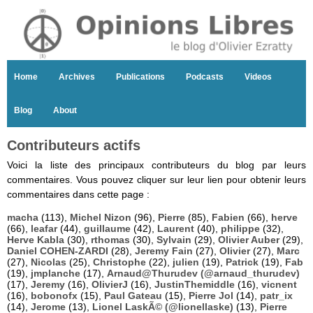
Home
Archives
Publications
Podcasts
Videos
Blog
About
Contributeurs actifs
Voici la liste des principaux contributeurs du blog par leurs
commentaires. Vous pouvez cliquer sur leur lien pour obtenir leurs
commentaires dans cette page :
macha
(113),
Michel Nizon
(96),
Pierre
(85),
Fabien
(66),
herve
(66),
leafar
(44),
guillaume
(42),
Laurent
(40),
philippe
(32),
Herve Kabla
(30),
rthomas
(30),
Sylvain
(29),
Olivier Auber
(29),
Daniel COHEN-ZARDI
(28),
Jeremy Fain
(27),
Olivier
(27),
Marc
(27),
Nicolas
(25),
Christophe
(22),
julien
(19),
Patrick
(19),
Fab
(19),
jmplanche
(17),
Arnaud@Thurudev (@arnaud_thurudev)
(17),
Jeremy
(16),
OlivierJ
(16),
JustinThemiddle
(16),
vicnent
(16),
bobonofx
(15),
Paul Gateau
(15),
Pierre Jol
(14),
patr_ix
(14),
Jerome
(13),
Lionel LaskÃ© (@lionellaske)
(13),
Pierre