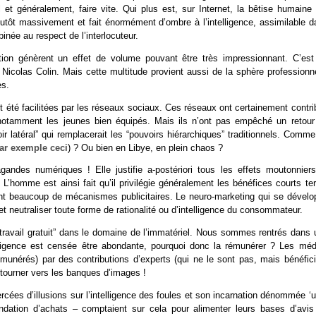
l et généralement, faire vite. Qui plus est, sur Internet, la bêtise humaine 
plutôt massivement et fait énormément d’ombre à l’intelligence, assimilable d
née au respect de l’interlocuteur.
ution génèrent un effet de volume pouvant être très impressionnant. C’est
t Nicolas Colin. Mais cette multitude provient aussi de la sphère professionn
es.
t été facilitées par les réseaux sociaux. Ces réseaux ont certainement contr
n, notamment les jeunes bien équipés. Mais ils n’ont pas empêché un retour
latéral” qui remplacerait les “pouvoirs hiérarchiques” traditionnels. Comme
ar exemple ceci
) ? Ou bien en Libye, en plein chaos ?
gandes numériques ! Elle justifie a-postériori tous les effets moutonniers
L’homme est ainsi fait qu’il privilégie généralement les bénéfices courts te
nent beaucoup de mécanismes publicitaires. Le neuro-marketing qui se dévelo
 neutraliser toute forme de rationalité ou d’intelligence du consommateur.
du “travail gratuit” dans le domaine de l’immatériel. Nous sommes rentrés dans
ntelligence est censée être abondante, pourquoi donc la rémunérer ? Les méd
munérés) par des contributions d’experts (qui ne le sont pas, mais bénéfici
e tourner vers les banques d’images !
rcées d’illusions sur l’intelligence des foules et son incarnation dénommée ‘
ation d’achats – comptaient sur cela pour alimenter leurs bases d’avis