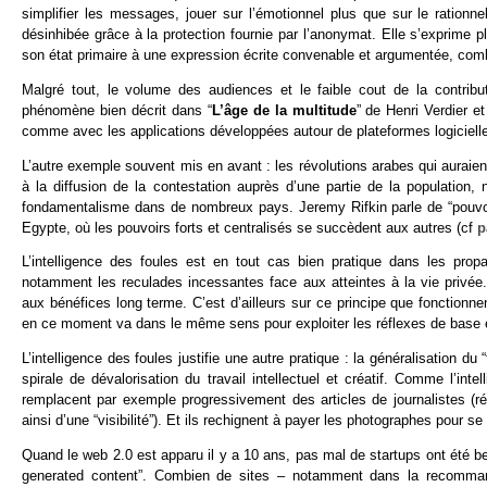
simplifier les messages, jouer sur l’émotionnel plus que sur le rationne
désinhibée grâce à la protection fournie par l’anonymat. Elle s’exprime 
son état primaire à une expression écrite convenable et argumentée, combi
Malgré tout, le volume des audiences et le faible cout de la contrib
phénomène bien décrit dans “
L’âge de la multitude
” de Henri Verdier e
comme avec les applications développées autour de plateformes logiciell
L’autre exemple souvent mis en avant : les révolutions arabes qui auraien
à la diffusion de la contestation auprès d’une partie de la populatio
fondamentalisme dans de nombreux pays. Jeremy Rifkin parle de “pouvoir 
Egypte, où les pouvoirs forts et centralisés se succèdent aux autres (cf
p
L’intelligence des foules est en tout cas bien pratique dans les propa
notamment les reculades incessantes face aux atteintes à la vie privée. 
aux bénéfices long terme. C’est d’ailleurs sur ce principe que fonction
en ce moment va dans le même sens pour exploiter les réflexes de base et
L’intelligence des foules justifie une autre pratique : la généralisation 
spirale de dévalorisation du travail intellectuel et créatif. Comme l’i
remplacent par exemple progressivement des articles de journalistes (ré
ainsi d’une “visibilité”). Et ils rechignent à payer les photographes pour s
Quand le web 2.0 est apparu il y a 10 ans, pas mal de startups ont été be
generated content”. Combien de sites – notamment dans la recommand