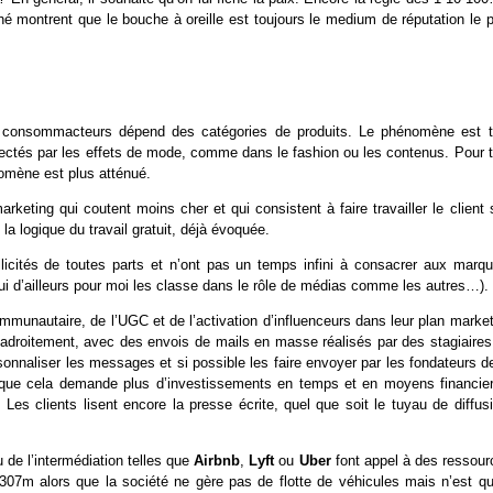
hé montrent que le bouche à oreille est toujours le medium de réputation le p
 des consommacteurs dépend des catégories de produits. Le phénomène est t
affectés par les effets de mode, comme dans le fashion ou les contenus. Pour 
omène est plus atténué.
ting qui coutent moins cher et qui consistent à faire travailler le client s
 la logique du travail gratuit, déjà évoquée.
ollicités de toutes parts et n’ont pas un temps infini à consacrer aux marqu
 qui d’ailleurs pour moi les classe dans le rôle de médias comme les autres…).
mmunautaire, de l’UGC et de l’activation d’influenceurs dans leur plan market
adroitement, avec des envois de mails en masse réalisés par des stagiaires
rsonnaliser les messages et si possible les faire envoyer par les fondateurs d
t que cela demande plus d’investissements en temps et en moyens financier
 Les clients lisent encore la presse écrite, quel que soit le tuyau de diffus
 de l’intermédiation telles que
Airbnb
,
Lyft
ou
Uber
font appel à des ressour
$307m alors que la société ne gère pas de flotte de véhicules mais n’est qu