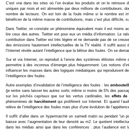
C’est vrai dans les sites où l’on évalue les produits et on le retrouve
uniques par mois et est alimentée par deux millions de contributeurs, d
nombre de lecteurs. On est loin de la foule même si le nombre est imp
bénéficier de la même masse de contributions, mais c’est plus difficile, s
Dans Twitter, on constate un phénomène équivalent mais il est moins acc
lire ceux des autres. Twitter est pour eux un média d’information. Le rati
contribution dans Twitter est très légère et ne demande pas de se creuse
des émissions hautement intellectuelles de la TV réalité. Il suffit auss
l’Internet révèle autant l’intelligence que la bêtise des foules. On se deman
Sur et via Internet, on reproduit à l’envie des systèmes élitistes même s
permettre à des inconnus d’émerger plus fréquemment. Les notions d’infl
influencer les masses dans des logiques médiatiques qui reproduisent de
l’intelligence des foules.
Autre exemples d’invalidation de l’intelligence des foules : les
embouteil
(je rentre sans laisser les autres sortir, même si moins de 5% des pass
sur
les péchés capitaux
que sur les vertus cardinales, les
effets d
phénomènes de
harcèlement
qui prolifèrent sur Internet. Et quand l’a
relève de l’intelligence des foules mais plus d’une évolution de l’appétenc
Il suffit d’aller dans un hypermarché un samedi matin ou pendant “un 
baisse avec l’augmentation de leur densité au m2. Le quotient intellectu
dans les médias ainsi que dans les conférences : plus l’audience est large