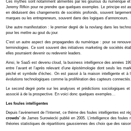
Ces mythes sont notamment alimentés par les gourous du numérique et le
Jeremy Rifkin pour ne prendre que quelques exemples. Le principe est as
en déduisent des changements de sociétés profonds, souvent largement
marques ou les entrepreneurs, souvent dans des logiques d’annonceurs.
Une autre manifestation : le premier degré de la novlang dans les techn
pour les mettre au gout du jour.
C’est un autre aspect des propagandes du numérique : pour se renouvele
terminologies. Ce sont souvent des initiatives marketing de sociétés éta
elles pourraient devenir ou redevenir leaders.
Ainsi, le SaaS est devenu cloud, la business intelligence des années 19
entre l’avant et l’après relevant d’une épistémologie dont seuls les ma
péché et symbole d’échec. On est passé à la maison intelligente et à 
évolutions technologiques comme la prolifération des capteurs connectés
Le second degré porte sur les analyses et prédictions sociologiques e
associé à de la prospective. En voici donc quelques exemples…
Les foules intelligentes
Depuis l’avènement de l’Internet, ce thème des foules intelligentes est ré
crowds
” de James Surowiecki publié en 2005. L’intelligence des foules r
théories statistiques de répartitions gaussiennes des choix que des raisonn