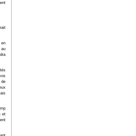
ment
ait
 en
 au
dra
tés
vos
 de
eux
mais
amp
 et
ent
vant