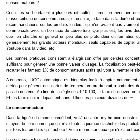
consommateurs ?
Ces sites se heurtaient à plusieurs difficultés : créer un inventaire de
masse critique de consommateurs, et ensuite, le faire dans la durée et pour
recommandations sur les produits leaders, qui n’en avaient pas vraiment be
commerciale avec un bon taux de couverture. Qui plus est, les avis des
que l’on cherche en général un peu plus de profondeur d’information q
généralement les grands acteurs mondiaux, seuls capables de capter u
Youtube dans la vidéo, etc.
Les bonnes pratiques consistent à élargir son offre par cercles concentr
suffisant pour générer une bonne valeur d’usage. La focalisation peut-êt
recruter les fameux 1% de consommateurs actifs qui vont alimenter le site
A contrario, l’UGC automatique est bien plus facile à capter, notamment 
météo pour générer des cartes de température ou du bruit à partir des 
pas du contenu. Au lieu de la règle des 1-10-100, le taux de couverture n’e
Et les taux d’opt-in dépassent sans difficultés plusieurs dizaines de %.
Le consommacteur
Dans la lignée du thème précédent, voilà un autre mythe bien construit
citoyen de l’ère numérique qui rêve toute la journée d’acheter des produ
sur tous les produits qu’il achète ! Voire même sur ceux qui n’existent pa
Le consommacteur est engagé, il donne son avis, il contribue. La réalité ?