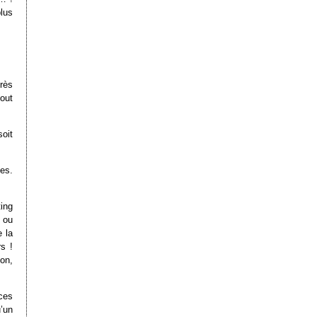
lus
rès
tout
oit
es.
ing
 ou
e la
s !
ion,
ces
’un