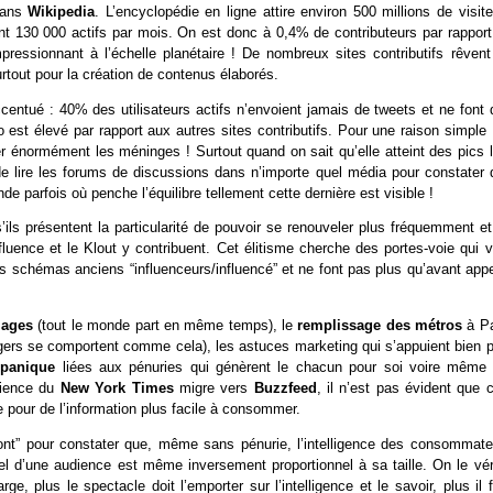
 dans
Wikipedia
. L’encyclopédie en ligne attire environ 500 millions de visit
ont 130 000 actifs par mois. On est donc à 0,4% de contributeurs par rapport
ressionnant à l’échelle planétaire ! De nombreux sites contributifs rêvent
urtout pour la création de contenus élaborés.
entué : 40% des utilisateurs actifs n’envoient jamais de tweets et ne font 
o est élevé par rapport aux autres sites contributifs. Pour une raison simple 
r énormément les méninges ! Surtout quand on sait qu’elle atteint des pics l
i de lire les forums de discussions dans n’importe quel média pour constater 
de parfois où penche l’équilibre tellement cette dernière est visible !
’ils présentent la particularité de pouvoir se renouveler plus fréquemment e
uence et le Klout y contribuent. Cet élitisme cherche des portes-voie qui v
s schémas anciens “influenceurs/influencé” et ne font pas plus qu’avant appe
lages
(tout le monde part en même temps), le
remplissage des métros
à Pa
agers se comportent comme cela), les astuces marketing qui s’appuient bien p
e panique
liées aux pénuries qui génèrent le chacun pour soi voire même 
udience du
New York Times
migre vers
Buzzfeed
, il n’est pas évident que 
e pour de l’information plus facile à consommer.
pont” pour constater que, même sans pénurie, l’intelligence des consommate
el d’une audience est même inversement proportionnel à sa taille. On le véri
, plus le spectacle doit l’emporter sur l’intelligence et le savoir, plus il 