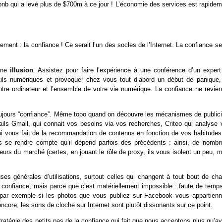
rbnb qui a levé plus de $700m à ce jour ! L’économie des services est rapide
t : la confiance ! Ce serait l’un des socles de l’Internet. La confiance ser
une
illusion
. Assistez pour faire l’expérience à une conférence d’un expert
utils numériques et provoquer chez vous tout d’abord un début de panique,
otre ordinateur et l’ensemble de votre vie numérique. La confiance ne revien
ujours “confiance”. Même topo quand on découvre les mécanismes de publici
ails Gmail, qui connait vos besoins via vos recherches, Criteo qui analyse 
qui vous fait de la recommandation de contenus en fonction de vos habitudes
ns se rendre compte qu’il dépend parfois des précédents : ainsi, de nombr
eurs du marché (certes, en jouant le rôle de proxy, ils vous isolent un peu, 
auses générales d’utilisations, surtout celles qui changent à tout bout de ch
t confiance, mais parce que c’est matériellement impossible : faute de temps
r par exemple si les photos que vous publiez sur Facebook vous appartienn
 encore, les sons de cloche sur Internet sont plutôt dissonants sur ce point.
ratégie des petits pas de la confiance qui fait que nous acceptons plus qu’a