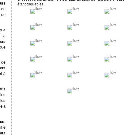
eurs
étant cliquables.
 au
 de
que
: la
ors
que
t de
ont
l à
ris
lus
les
cela
urs
fie
faut