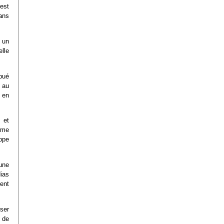
est
ans
 un
elle
ibué
 au
 en
 et
rme
ppe
 une
ias
ent
user
 de