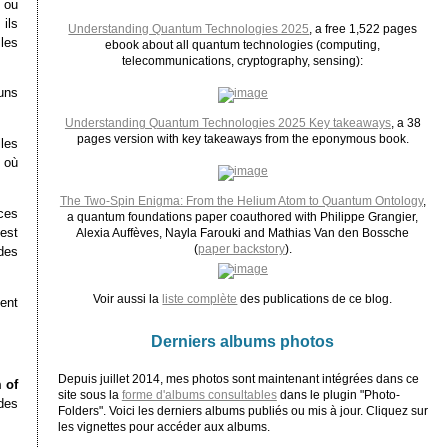
 ou
ils
Understanding Quantum Technologies 2025
, a free 1,522 pages
les
ebook about all quantum technologies (computing,
telecommunications, cryptography, sensing):
uns
Understanding Quantum Technologies 2025 Key takeaways
, a 38
pages version with key takeaways from the eponymous book.
les
 où
The Two-Spin Enigma: From the Helium Atom to Quantum Ontology
,
ces
a quantum foundations paper coauthored with Philippe Grangier,
est
Alexia Auffèves, Nayla Farouki and Mathias Van den Bossche
(
paper backstory
).
des
Voir aussi la
liste complète
des publications de ce blog.
ent
Derniers albums photos
Depuis juillet 2014, mes photos sont maintenant intégrées dans ce
 of
site sous la
forme d'albums consultables
dans le plugin "Photo-
 des
Folders". Voici les derniers albums publiés ou mis à jour. Cliquez sur
les vignettes pour accéder aux albums.