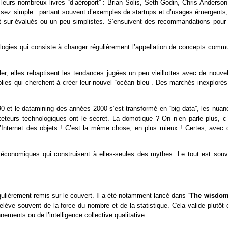
urs nombreux livres “d’aéroport” : Brian Solis, Seth Godin, Chris Anderson
sez simple : partant souvent d’exemples de startups et d’usages émergents, 
 sur-évalués ou un peu simplistes. S’ensuivent des recommandations pour 
ologies qui consiste à changer régulièrement l’appellation de concepts comm
r, elles rebaptisent les tendances jugées un peu vieillottes avec de nouvel
blies qui cherchent à créer leur nouvel “océan bleu”. Des marchés inexplorés
90 et le datamining des années 2000 s’est transformé en “big data”, les nuan
rketeurs technologiques ont le secret. La domotique ? On n’en parle plus, c’
l’Internet des objets ! C’est la même chose, en plus mieux ! Certes, avec 
.
t économiques qui construisent à elles-seules des mythes. Le tout est souv
gulièrement remis sur le couvert. Il a été notamment lancé dans “
The wisdom
elève souvent de la force du nombre et de la statistique. Cela valide plutôt
ements ou de l’intelligence collective qualitative.