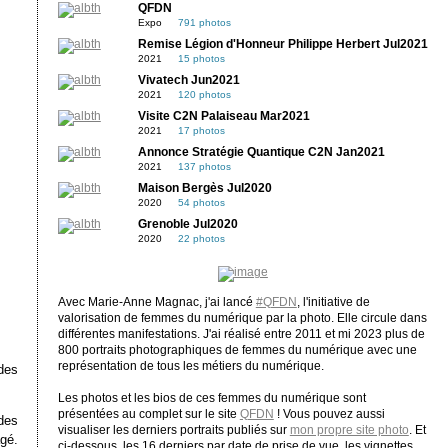
QFDN
Expo
791 photos
Remise Légion d'Honneur Philippe Herbert Jul2021
2021
15 photos
Vivatech Jun2021
2021
120 photos
Visite C2N Palaiseau Mar2021
2021
17 photos
Annonce Stratégie Quantique C2N Jan2021
2021
137 photos
Maison Bergès Jul2020
2020
54 photos
Grenoble Jul2020
2020
22 photos
Avec Marie-Anne Magnac, j'ai lancé
#QFDN
, l'initiative de
valorisation de femmes du numérique par la photo. Elle circule dans
différentes manifestations. J'ai réalisé entre 2011 et mi 2023 plus de
800 portraits photographiques de femmes du numérique avec une
représentation de tous les métiers du numérique.
 des
Les photos et les bios de ces femmes du numérique sont
présentées au complet sur le site
QFDN
! Vous pouvez aussi
 des
visualiser les derniers portraits publiés sur
mon propre site photo
. Et
agé.
ci-dessous, les 16 derniers par date de prise de vue, les vignettes