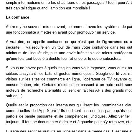
simple intermédiaire entre les chauffeurs et les passagers ! Idem pour Ai
très capitalistique quand l’ambition est mondiale !
La confiance
Autre mythe souvent mis en avant, notamment avec les systèmes de paiemen
une fonctionnalité à mettre en avant pour promouvoir un service.
A vrai dire, on appelle confiance ce qui n’est que de
l’ignorance
ou 
sécurité. Il va réduire en un tour de main votre confiance dans les o
minimum de l’inquiétude, puis une envie irrésistible de mieux protéger v
qu’une fois tout bouclé à double tour, et encore, le doute subsistera.
Si vous ne savez pas à quels risques vous vous exposez, vous aurez to
ciblées analysant nos faits et gestes numériques : Google qui lit vos m
visites sur les sites de commerce en ligne, l’opérateur de TV payante 
consommation, etc. Certains résistent en passant à un autre outil sa
moteurs de recherche alternatifs utilisent en fait les APIs des grands mot
sait-on…).
Quelle est la proportion des internautes qui lisent les interminables cl
comme celles de l’App Store ? Ils ne lisent pas non pas parce qu’ils on
parfois de bande passante et de compétences juridiques. Allez vérifie
toujours. Il faut se documenter à droite et à gauche pour s’y retrouver, et
L’usage des services gratuits en ligne est dans le même cas. C’est une st