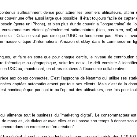
 contenus suffisamment dense pour attirer les premiers utilisateurs, attirer 
 couvrir une offre aussi large que possible. Il était toujours facile de capter
soin (genre un iPhone), et bien plus dur de couvrir la “longue traine” de l’o
 consommateurs étaient généralement rudimentaires (bien, pas bien, bof) al
ue cela ! Cela ne veut pas dire que l’UGC ne fonctionne pas. Mais il favor
ne masse critique d’informations. Amazon et eBay dans le commerce en lig
iques, et faire en sorte que pour chaque cercle, le niveau de contribution s
re thématique ou géographique, voire les deux. Le défi consiste à identifier
 en UGC ou, maintenant, en offres relatives à l’économie collaborative.
grâce aux objets connectés. C’est l’approche de Netatmo qui utilise ses stati
données captées automatiquement par tous ses clients. Mais c’est de la donn
st handicapé que par l’opt-in ou l’opt-out des utilisateurs, une fois pour tou
 qui alimente tout le business du “marketing digital”. Le consommacteur est
its de marques, de dialoguer avec elles et qui passe son temps à donner son a
s encore dans un exercice de “co-création”.
 En général, il souhaite qu’on lui fiche la paix. Encore la règle des 1-10-10