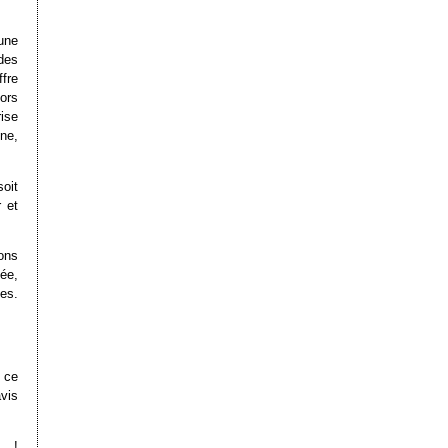
une
 des
ffre
ors
ise
ne,
oit
 et
ons
ée,
tes.
 ce
vis
0… !