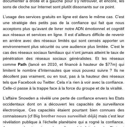
documenter à droite et à gauche pour s’y retrouver, et encore, les
sons de cloche sur Internet sont plutôt dissonants sur ce point.
L’usage des services gratuits en ligne est dans le même cas. C’est
une stratégie des petits pas de la confiance qui fait que nous
acceptons plus qu’avant de livrer notre ADN émotionnel et cognitif
aux réseaux et services en ligne. Il est d’ailleurs difficile de revenir
en arrière avec des réseaux limités qui sont censés apporter un
environnement plus sécurité ou une audience plus limitée. C’est le
cas des réseaux sociaux familiaux qui n’ont jamais atteint le taux de
pénétration des réseaux sociaux généralistes. Et les réseaux
comme
Path
(lancé en 2010, et financé à hauteur de $77m) qui
limitent le nombre d’Internautes que vous pouvez suivre ? Ils ne
décollent pas vraiment, ou en tout, pas à la hauteur des réseaux
tels que Facebook ou Twitter. Cela n’a rien à voir avec la confiance.
Celle-ci passe à la trappe face à la force du groupe et de la viralité.
L’affaire Snowden a révélé une perte de confiance envers les Etats
occidentaux dont on a découvert les capacités de surveillance
électronique. Ces capacités étaient pourtant bien connues des
connaisseurs (cf
Big brother nous surveillait déjà
) mais c’est leur
révélation publique à l’échelle planétaire qui a rogné la confiance.