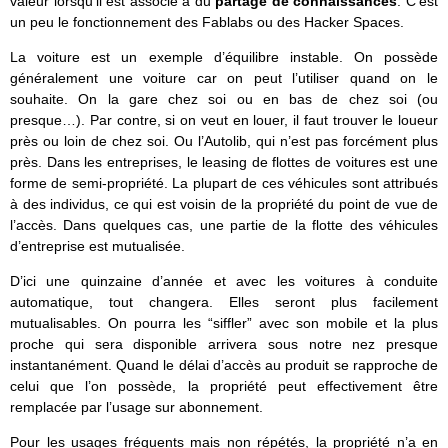
valeur lorsqu’il est associé à du
partage de connaissances
. C’est
un peu le fonctionnement des Fablabs ou des Hacker Spaces.
La voiture est un exemple d’équilibre instable. On possède
généralement une voiture car on peut l’utiliser quand on le
souhaite. On la gare chez soi ou en bas de chez soi (ou
presque…). Par contre, si on veut en louer, il faut trouver le loueur
près ou loin de chez soi. Ou l’Autolib, qui n’est pas forcément plus
près. Dans les entreprises, le leasing de flottes de voitures est une
forme de semi-propriété. La plupart de ces véhicules sont attribués
à des individus, ce qui est voisin de la propriété du point de vue de
l’accès. Dans quelques cas, une partie de la flotte des véhicules
d’entreprise est mutualisée.
D’ici une quinzaine d’année et avec les voitures à conduite
automatique, tout changera. Elles seront plus facilement
mutualisables. On pourra les “siffler” avec son mobile et la plus
proche qui sera disponible arrivera sous notre nez presque
instantanément. Quand le délai d’accès au produit se rapproche de
celui que l’on possède, la propriété peut effectivement être
remplacée par l’usage sur abonnement.
Pour les usages fréquents mais non répétés, la propriété n’a en