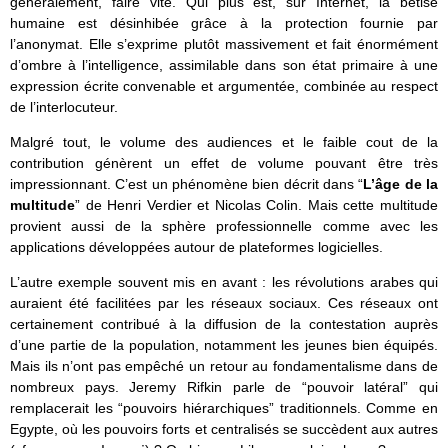
généralement, faire vite. Qui plus est, sur Internet, la bêtise
humaine est désinhibée grâce à la protection fournie par
l’anonymat. Elle s’exprime plutôt massivement et fait énormément
d’ombre à l’intelligence, assimilable dans son état primaire à une
expression écrite convenable et argumentée, combinée au respect
de l’interlocuteur.
Malgré tout, le volume des audiences et le faible cout de la
contribution génèrent un effet de volume pouvant être très
impressionnant. C’est un phénomène bien décrit dans “
L’âge de la
multitude
” de Henri Verdier et Nicolas Colin. Mais cette multitude
provient aussi de la sphère professionnelle comme avec les
applications développées autour de plateformes logicielles.
L’autre exemple souvent mis en avant : les révolutions arabes qui
auraient été facilitées par les réseaux sociaux. Ces réseaux ont
certainement contribué à la diffusion de la contestation auprès
d’une partie de la population, notamment les jeunes bien équipés.
Mais ils n’ont pas empêché un retour au fondamentalisme dans de
nombreux pays. Jeremy Rifkin parle de “pouvoir latéral” qui
remplacerait les “pouvoirs hiérarchiques” traditionnels. Comme en
Egypte, où les pouvoirs forts et centralisés se succèdent aux autres