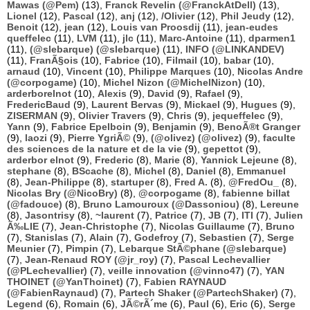
Mawas (@Pem)
(13),
Franck Revelin (@FranckAtDell)
(13),
Lionel
(12),
Pascal
(12),
anj
(12),
/Olivier
(12),
Phil Jeudy
(12),
Benoit
(12),
jean
(12),
Louis van Proosdij
(11),
jean-eudes
queffelec
(11),
LVM
(11),
jlc
(11),
Marc-Antoine
(11),
dparmen1
(11),
(@slebarque) (@slebarque)
(11),
INFO (@LINKANDEV)
(11),
FranÃ§ois
(10),
Fabrice
(10),
Filmail
(10),
babar
(10),
arnaud
(10),
Vincent
(10),
Philippe Marques
(10),
Nicolas Andre
(@corpogame)
(10),
Michel Nizon (@MichelNizon)
(10),
arderborelnot
(10),
Alexis
(9),
David
(9),
Rafael
(9),
FredericBaud
(9),
Laurent Bervas
(9),
Mickael
(9),
Hugues
(9),
ZISERMAN
(9),
Olivier Travers
(9),
Chris
(9),
jequeffelec
(9),
Yann
(9),
Fabrice Epelboin
(9),
Benjamin
(9),
BenoÃ®t Granger
(9),
laozi
(9),
Pierre YgriÃ©
(9),
(@olivez) (@olivez)
(9),
faculte
des sciences de la nature et de la vie
(9),
gepettot
(9),
arderbor elnot
(9),
Frederic
(8),
Marie
(8),
Yannick Lejeune
(8),
stephane
(8),
BScache
(8),
Michel
(8),
Daniel
(8),
Emmanuel
(8),
Jean-Philippe
(8),
startuper
(8),
Fred A.
(8),
@FredOu_
(8),
Nicolas Bry (@NicoBry)
(8),
@corpogame
(8),
fabienne billat
(@fadouce)
(8),
Bruno Lamouroux (@Dassoniou)
(8),
Lereune
(8),
Jasontrisy
(8),
~laurent
(7),
Patrice
(7),
JB
(7),
ITI
(7),
Julien
Ã‰LIE
(7),
Jean-Christophe
(7),
Nicolas Guillaume
(7),
Bruno
(7),
Stanislas
(7),
Alain
(7),
Godefroy
(7),
Sebastien
(7),
Serge
Meunier
(7),
Pimpin
(7),
Lebarque StÃ©phane (@slebarque)
(7),
Jean-Renaud ROY (@jr_roy)
(7),
Pascal Lechevallier
(@PLechevallier)
(7),
veille innovation (@vinno47)
(7),
YAN
THOINET (@YanThoinet)
(7),
Fabien RAYNAUD
(@FabienRaynaud)
(7),
Partech Shaker (@PartechShaker)
(7),
Legend
(6),
Romain
(6),
JÃ©rÃ´me
(6),
Paul
(6),
Eric
(6),
Serge