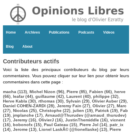
Home
Archives
Publications
Podcasts
Videos
Blog
About
Contributeurs actifs
Voici la liste des principaux contributeurs du blog par leurs
commentaires. Vous pouvez cliquer sur leur lien pour obtenir leurs
commentaires dans cette page :
macha
(113),
Michel Nizon
(96),
Pierre
(85),
Fabien
(66),
herve
(66),
leafar
(44),
guillaume
(42),
Laurent
(40),
philippe
(32),
Herve Kabla
(30),
rthomas
(30),
Sylvain
(29),
Olivier Auber
(29),
Daniel COHEN-ZARDI
(28),
Jeremy Fain
(27),
Olivier
(27),
Marc
(27),
Nicolas
(25),
Christophe
(22),
julien
(19),
Patrick
(19),
Fab
(19),
jmplanche
(17),
Arnaud@Thurudev (@arnaud_thurudev)
(17),
Jeremy
(16),
OlivierJ
(16),
JustinThemiddle
(16),
vicnent
(16),
bobonofx
(15),
Paul Gateau
(15),
Pierre Jol
(14),
patr_ix
(14),
Jerome
(13),
Lionel LaskÃ© (@lionellaske)
(13),
Pierre