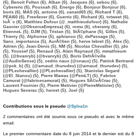
(6),
Benoit Felten
(6),
Alban
(6),
Jacques
(6),
sebou
(6),
Cybereric
(6),
Poussah
(6),
Energo
(6),
Bonjour Bonjour
(6),
boris
(6),
MAS
(6),
antoine
(6),
canard65
(6),
Richard T
(6),
PEAI60
(6),
Free4ever
(6),
Guerric
(6),
Richard
(6),
tvtweet
(6),
loÃ¯c
(6),
Matthieu Dufour (@_matthieudufour)
(6),
Nathalie
Gasnier (@ObservaEmpresa)
(6),
romu
(6),
cheramy
(6),
EtienneL
(5),
DJM
(5),
Tristan
(5),
StÃ©phane
(5),
Gilles
(5),
Thierry
(5),
Alphonse
(5),
apbianco
(5),
dePassage
(5),
Sans_importance
(5),
AurÃ©lien
(5),
herve lebret
(5),
Alex
(5),
Adrien
(5),
Jean-Denis
(5),
NM
(5),
Nicolas Chevallier
(5),
jdo
(5),
Youssef
(5),
Renaud
(5),
Alain Raynaud
(5),
mmathieum
(5),
(@bvanryb) (@bvanryb)
(5),
Boris DefrÃ©ville
(@AudioSense)
(5),
cedric naux (@cnaux)
(5),
Patrick Bertrand
(@pck_b)
(5),
(@arnaud_thurudev) (@arnaud_thurudev)
(5),
(@PLechevallier) (@PLechevallier)
(5),
Stanislas Segard
(@El_Stanou)
(5),
Pierre Mawas (@PemLT)
(5),
Fabrice
Camurat (@fabricecamurat)
(5),
Hugues SÃ©vÃ©rac
(5),
Laurent Fournier
(5),
Pierre Metivier (@PierreMetivier)
(5),
Hugues Severac
(5),
hervet
(5),
Joel
(5)
Contributions sous le pseudo
@Sylva1n
2 commentaires ont été soumis sous ce pseudo et avec le même
email.
Le premier commentaire date du 8 juin 2014 et le dernier est du 8