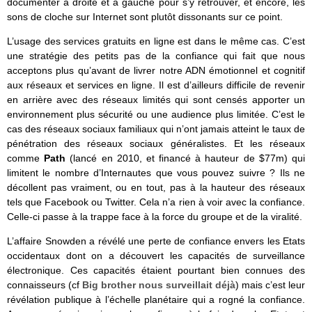
documenter à droite et à gauche pour s’y retrouver, et encore, les
sons de cloche sur Internet sont plutôt dissonants sur ce point.
L’usage des services gratuits en ligne est dans le même cas. C’est
une stratégie des petits pas de la confiance qui fait que nous
acceptons plus qu’avant de livrer notre ADN émotionnel et cognitif
aux réseaux et services en ligne. Il est d’ailleurs difficile de revenir
en arrière avec des réseaux limités qui sont censés apporter un
environnement plus sécurité ou une audience plus limitée. C’est le
cas des réseaux sociaux familiaux qui n’ont jamais atteint le taux de
pénétration des réseaux sociaux généralistes. Et les réseaux
comme
Path
(lancé en 2010, et financé à hauteur de $77m) qui
limitent le nombre d’Internautes que vous pouvez suivre ? Ils ne
décollent pas vraiment, ou en tout, pas à la hauteur des réseaux
tels que Facebook ou Twitter. Cela n’a rien à voir avec la confiance.
Celle-ci passe à la trappe face à la force du groupe et de la viralité.
L’affaire Snowden a révélé une perte de confiance envers les Etats
occidentaux dont on a découvert les capacités de surveillance
électronique. Ces capacités étaient pourtant bien connues des
connaisseurs (cf
Big brother nous surveillait déjà
) mais c’est leur
révélation publique à l’échelle planétaire qui a rogné la confiance.