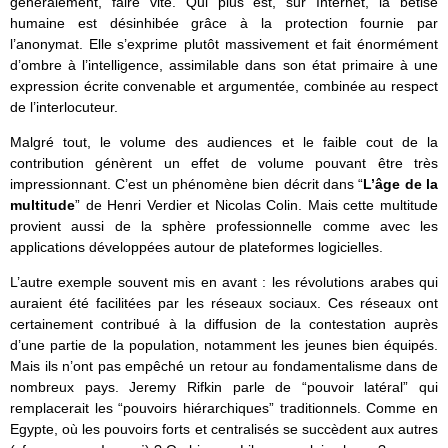
généralement, faire vite. Qui plus est, sur Internet, la bêtise
humaine est désinhibée grâce à la protection fournie par
l’anonymat. Elle s’exprime plutôt massivement et fait énormément
d’ombre à l’intelligence, assimilable dans son état primaire à une
expression écrite convenable et argumentée, combinée au respect
de l’interlocuteur.
Malgré tout, le volume des audiences et le faible cout de la
contribution génèrent un effet de volume pouvant être très
impressionnant. C’est un phénomène bien décrit dans “
L’âge de la
multitude
” de Henri Verdier et Nicolas Colin. Mais cette multitude
provient aussi de la sphère professionnelle comme avec les
applications développées autour de plateformes logicielles.
L’autre exemple souvent mis en avant : les révolutions arabes qui
auraient été facilitées par les réseaux sociaux. Ces réseaux ont
certainement contribué à la diffusion de la contestation auprès
d’une partie de la population, notamment les jeunes bien équipés.
Mais ils n’ont pas empêché un retour au fondamentalisme dans de
nombreux pays. Jeremy Rifkin parle de “pouvoir latéral” qui
remplacerait les “pouvoirs hiérarchiques” traditionnels. Comme en
Egypte, où les pouvoirs forts et centralisés se succèdent aux autres