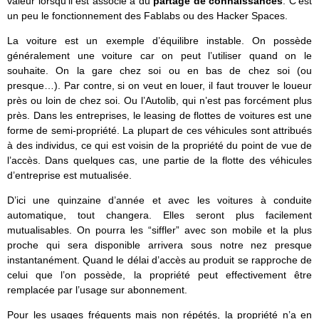
valeur lorsqu’il est associé à du
partage de connaissances
. C’est
un peu le fonctionnement des Fablabs ou des Hacker Spaces.
La voiture est un exemple d’équilibre instable. On possède
généralement une voiture car on peut l’utiliser quand on le
souhaite. On la gare chez soi ou en bas de chez soi (ou
presque…). Par contre, si on veut en louer, il faut trouver le loueur
près ou loin de chez soi. Ou l’Autolib, qui n’est pas forcément plus
près. Dans les entreprises, le leasing de flottes de voitures est une
forme de semi-propriété. La plupart de ces véhicules sont attribués
à des individus, ce qui est voisin de la propriété du point de vue de
l’accès. Dans quelques cas, une partie de la flotte des véhicules
d’entreprise est mutualisée.
D’ici une quinzaine d’année et avec les voitures à conduite
automatique, tout changera. Elles seront plus facilement
mutualisables. On pourra les “siffler” avec son mobile et la plus
proche qui sera disponible arrivera sous notre nez presque
instantanément. Quand le délai d’accès au produit se rapproche de
celui que l’on possède, la propriété peut effectivement être
remplacée par l’usage sur abonnement.
Pour les usages fréquents mais non répétés, la propriété n’a en