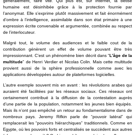
généralement, faire vite. Qui plus est, sur Internet, la bêtise
humaine est désinhibée grâce à la protection fournie par
l’anonymat. Elle s’exprime plutôt massivement et fait énormément
d’ombre à l’intelligence, assimilable dans son état primaire à une
expression écrite convenable et argumentée, combinée au respect
de l’interlocuteur.
Malgré tout, le volume des audiences et le faible cout de la
contribution génèrent un effet de volume pouvant être très
impressionnant. C’est un phénomène bien décrit dans “
L’âge de la
multitude
” de Henri Verdier et Nicolas Colin. Mais cette multitude
provient aussi de la sphère professionnelle comme avec les
applications développées autour de plateformes logicielles.
L’autre exemple souvent mis en avant : les révolutions arabes qui
auraient été facilitées par les réseaux sociaux. Ces réseaux ont
certainement contribué à la diffusion de la contestation auprès
d’une partie de la population, notamment les jeunes bien équipés.
Mais ils n’ont pas empêché un retour au fondamentalisme dans de
nombreux pays. Jeremy Rifkin parle de “pouvoir latéral” qui
remplacerait les “pouvoirs hiérarchiques” traditionnels. Comme en
Egypte, où les pouvoirs forts et centralisés se succèdent aux autres