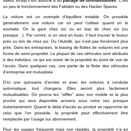
valeur lorsqu’il est associé à du
partage de connaissances
. C’est
un peu le fonctionnement des Fablabs ou des Hacker Spaces.
La voiture est un exemple d’équilibre instable. On possède
généralement une voiture car on peut l’utiliser quand on le
souhaite. On la gare chez soi ou en bas de chez soi (ou
presque…). Par contre, si on veut en louer, il faut trouver le loueur
près ou loin de chez soi. Ou l’Autolib, qui n’est pas forcément plus
près. Dans les entreprises, le leasing de flottes de voitures est une
forme de semi-propriété. La plupart de ces véhicules sont attribués
à des individus, ce qui est voisin de la propriété du point de vue de
l’accès. Dans quelques cas, une partie de la flotte des véhicules
d’entreprise est mutualisée.
D’ici une quinzaine d’année et avec les voitures à conduite
automatique, tout changera. Elles seront plus facilement
mutualisables. On pourra les “siffler” avec son mobile et la plus
proche qui sera disponible arrivera sous notre nez presque
instantanément. Quand le délai d’accès au produit se rapproche de
celui que l’on possède, la propriété peut effectivement être
remplacée par l’usage sur abonnement.
Pour les usages fréquents mais non répétés, la propriété n’a en