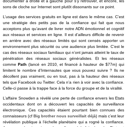
documenter à droite et à gauche pour s’y retrouver, et encore, les
sons de cloche sur Internet sont plutôt dissonants sur ce point.
L’usage des services gratuits en ligne est dans le même cas. C’est
une stratégie des petits pas de la confiance qui fait que nous
acceptons plus qu’avant de livrer notre ADN émotionnel et cognitif
aux réseaux et services en ligne. Il est d’ailleurs difficile de revenir
en arrière avec des réseaux limités qui sont censés apporter un
environnement plus sécurité ou une audience plus limitée. C’est le
cas des réseaux sociaux familiaux qui n’ont jamais atteint le taux de
pénétration des réseaux sociaux généralistes. Et les réseaux
comme
Path
(lancé en 2010, et financé à hauteur de $77m) qui
limitent le nombre d’Internautes que vous pouvez suivre ? Ils ne
décollent pas vraiment, ou en tout, pas à la hauteur des réseaux
tels que Facebook ou Twitter. Cela n’a rien à voir avec la confiance.
Celle-ci passe à la trappe face à la force du groupe et de la viralité.
L’affaire Snowden a révélé une perte de confiance envers les Etats
occidentaux dont on a découvert les capacités de surveillance
électronique. Ces capacités étaient pourtant bien connues des
connaisseurs (cf
Big brother nous surveillait déjà
) mais c’est leur
révélation publique à l’échelle planétaire qui a rogné la confiance.