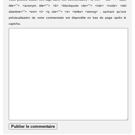
title=""> <acronym title=""> <b> <blockquote cite=""> <cite> <code> <del
datetime=""> <em> <i> <q cite=""> <s> <strike> <strong> , sachant qu'une
prévisualisation de votre commentaire est disponible en bas de page après le
captcha.