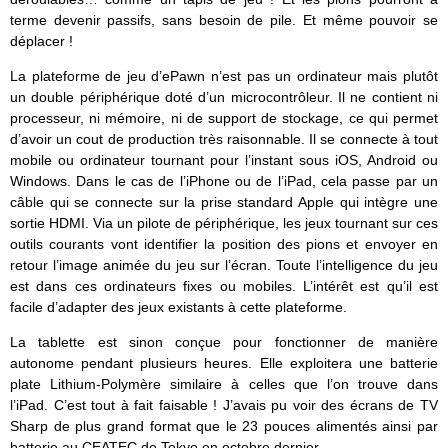
terme devenir passifs, sans besoin de pile. Et même pouvoir se
déplacer !
La plateforme de jeu d’ePawn n’est pas un ordinateur mais plutôt
un double périphérique doté d’un microcontrôleur. Il ne contient ni
processeur, ni mémoire, ni de support de stockage, ce qui permet
d’avoir un cout de production très raisonnable. Il se connecte à tout
mobile ou ordinateur tournant pour l’instant sous iOS, Android ou
Windows. Dans le cas de l’iPhone ou de l’iPad, cela passe par un
câble qui se connecte sur la prise standard Apple qui intègre une
sortie HDMI. Via un pilote de périphérique, les jeux tournant sur ces
outils courants vont identifier la position des pions et envoyer en
retour l’image animée du jeu sur l’écran. Toute l’intelligence du jeu
est dans ces ordinateurs fixes ou mobiles. L’intérêt est qu’il est
facile d’adapter des jeux existants à cette plateforme.
La tablette est sinon conçue pour fonctionner de manière
autonome pendant plusieurs heures. Elle exploitera une batterie
plate Lithium-Polymère similaire à celles que l’on trouve dans
l’iPad. C’est tout à fait faisable ! J’avais pu voir des écrans de TV
Sharp de plus grand format que le 23 pouces alimentés ainsi par
batterie au CEATEC de Tokyo en octobre dernier.