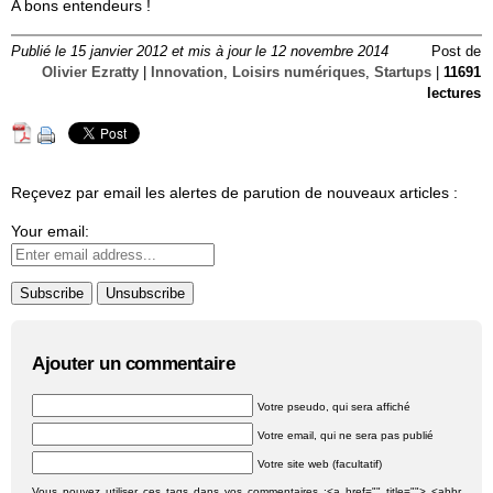
A bons entendeurs !
Publié le 15 janvier 2012 et mis à jour le 12 novembre 2014
Post de
Olivier Ezratty
|
Innovation
,
Loisirs numériques
,
Startups
|
11691
lectures
Reçevez par email les alertes de parution de nouveaux articles :
Your email:
Ajouter un commentaire
Votre pseudo, qui sera affiché
Votre email, qui ne sera pas publié
Votre site web (facultatif)
Vous pouvez utiliser ces tags dans vos commentaires :<a href="" title=""> <abbr