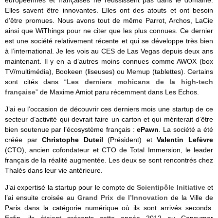
européennes et françaises ne réussissent pas dans le domaine.
Elles savent être innovantes. Elles ont des atouts et ont besoin
d’être promues. Nous avons tout de même Parrot, Archos, LaCie
ainsi que WiThings pour ne citer que les plus connues. Ce dernier
est une société relativement récente et qui se développe très bien
à l’international. Je les vois au CES de Las Vegas depuis deux ans
maintenant. Il y en a d’autres moins connues comme AWOX (box
TV/multimédia), Bookeen (liseuses) ou Memup (tablettes). Certains
sont cités dans “
Les derniers mohicans de la high-tech
française
” de Maxime Amiot paru récemment dans Les Echos.
J’ai eu l’occasion de découvrir ces derniers mois une startup de ce
secteur d’activité qui devrait faire un carton et qui mériterait d’être
bien soutenue par l’écosystème français :
ePawn
. La société a été
créée par
Christophe Duteil
(Président) et
Valentin Lefèvre
(CTO), ancien cofondateur et CTO de Total Immersion, le leader
français de la réalité augmentée. Les deux se sont rencontrés chez
Thalès dans leur vie antérieure.
J’ai expertisé la startup pour le compte de
Scientipôle Initiative
et
l’ai ensuite croisée au
Grand Prix de l’Innovation
de la Ville de
Paris dans la catégorie numérique où ils sont arrivés seconds.