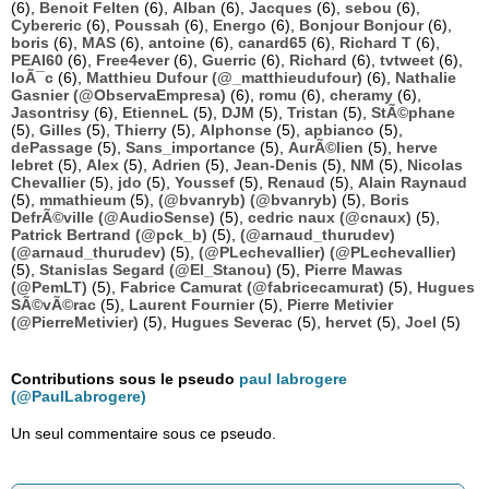
(6),
Benoit Felten
(6),
Alban
(6),
Jacques
(6),
sebou
(6),
Cybereric
(6),
Poussah
(6),
Energo
(6),
Bonjour Bonjour
(6),
boris
(6),
MAS
(6),
antoine
(6),
canard65
(6),
Richard T
(6),
PEAI60
(6),
Free4ever
(6),
Guerric
(6),
Richard
(6),
tvtweet
(6),
loÃ¯c
(6),
Matthieu Dufour (@_matthieudufour)
(6),
Nathalie
Gasnier (@ObservaEmpresa)
(6),
romu
(6),
cheramy
(6),
Jasontrisy
(6),
EtienneL
(5),
DJM
(5),
Tristan
(5),
StÃ©phane
(5),
Gilles
(5),
Thierry
(5),
Alphonse
(5),
apbianco
(5),
dePassage
(5),
Sans_importance
(5),
AurÃ©lien
(5),
herve
lebret
(5),
Alex
(5),
Adrien
(5),
Jean-Denis
(5),
NM
(5),
Nicolas
Chevallier
(5),
jdo
(5),
Youssef
(5),
Renaud
(5),
Alain Raynaud
(5),
mmathieum
(5),
(@bvanryb) (@bvanryb)
(5),
Boris
DefrÃ©ville (@AudioSense)
(5),
cedric naux (@cnaux)
(5),
Patrick Bertrand (@pck_b)
(5),
(@arnaud_thurudev)
(@arnaud_thurudev)
(5),
(@PLechevallier) (@PLechevallier)
(5),
Stanislas Segard (@El_Stanou)
(5),
Pierre Mawas
(@PemLT)
(5),
Fabrice Camurat (@fabricecamurat)
(5),
Hugues
SÃ©vÃ©rac
(5),
Laurent Fournier
(5),
Pierre Metivier
(@PierreMetivier)
(5),
Hugues Severac
(5),
hervet
(5),
Joel
(5)
Contributions sous le pseudo
paul labrogere
(@PaulLabrogere)
Un seul commentaire sous ce pseudo.