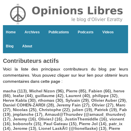
Home
Archives
Publications
Podcasts
Videos
Blog
About
Contributeurs actifs
Voici la liste des principaux contributeurs du blog par leurs
commentaires. Vous pouvez cliquer sur leur lien pour obtenir leurs
commentaires dans cette page :
macha
(113),
Michel Nizon
(96),
Pierre
(85),
Fabien
(66),
herve
(66),
leafar
(44),
guillaume
(42),
Laurent
(40),
philippe
(32),
Herve Kabla
(30),
rthomas
(30),
Sylvain
(29),
Olivier Auber
(29),
Daniel COHEN-ZARDI
(28),
Jeremy Fain
(27),
Olivier
(27),
Marc
(27),
Nicolas
(25),
Christophe
(22),
julien
(19),
Patrick
(19),
Fab
(19),
jmplanche
(17),
Arnaud@Thurudev (@arnaud_thurudev)
(17),
Jeremy
(16),
OlivierJ
(16),
JustinThemiddle
(16),
vicnent
(16),
bobonofx
(15),
Paul Gateau
(15),
Pierre Jol
(14),
patr_ix
(14),
Jerome
(13),
Lionel LaskÃ© (@lionellaske)
(13),
Pierre