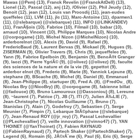
Mawas (@Pem)
(13),
Franck Revelin (@FranckAtDell)
(13),
Lionel
(12),
Pascal
(12),
anj
(12),
/Olivier
(12),
Phil Jeudy
(12),
Benoit
(12),
jean
(12),
Louis van Proosdij
(11),
jean-eudes
queffelec
(11),
LVM
(11),
jlc
(11),
Marc-Antoine
(11),
dparmen1
(11),
(@slebarque) (@slebarque)
(11),
INFO (@LINKANDEV)
(11),
FranÃ§ois
(10),
Fabrice
(10),
Filmail
(10),
babar
(10),
arnaud
(10),
Vincent
(10),
Philippe Marques
(10),
Nicolas Andre
(@corpogame)
(10),
Michel Nizon (@MichelNizon)
(10),
arderborelnot
(10),
Alexis
(9),
David
(9),
Rafael
(9),
FredericBaud
(9),
Laurent Bervas
(9),
Mickael
(9),
Hugues
(9),
ZISERMAN
(9),
Olivier Travers
(9),
Chris
(9),
jequeffelec
(9),
Yann
(9),
Fabrice Epelboin
(9),
Benjamin
(9),
BenoÃ®t Granger
(9),
laozi
(9),
Pierre YgriÃ©
(9),
(@olivez) (@olivez)
(9),
faculte
des sciences de la nature et de la vie
(9),
gepettot
(9),
arderbor elnot
(9),
Frederic
(8),
Marie
(8),
Yannick Lejeune
(8),
stephane
(8),
BScache
(8),
Michel
(8),
Daniel
(8),
Emmanuel
(8),
Jean-Philippe
(8),
startuper
(8),
Fred A.
(8),
@FredOu_
(8),
Nicolas Bry (@NicoBry)
(8),
@corpogame
(8),
fabienne billat
(@fadouce)
(8),
Bruno Lamouroux (@Dassoniou)
(8),
Lereune
(8),
~laurent
(7),
Patrice
(7),
JB
(7),
ITI
(7),
Julien Ã‰LIE
(7),
Jean-Christophe
(7),
Nicolas Guillaume
(7),
Bruno
(7),
Stanislas
(7),
Alain
(7),
Godefroy
(7),
Sebastien
(7),
Serge
Meunier
(7),
Pimpin
(7),
Lebarque StÃ©phane (@slebarque)
(7),
Jean-Renaud ROY (@jr_roy)
(7),
Pascal Lechevallier
(@PLechevallier)
(7),
veille innovation (@vinno47)
(7),
YAN
THOINET (@YanThoinet)
(7),
Fabien RAYNAUD
(@FabienRaynaud)
(7),
Partech Shaker (@PartechShaker)
(7),
Legend
(6),
Romain
(6),
JÃ©rÃ´me
(6),
Paul
(6),
Eric
(6),
Serge