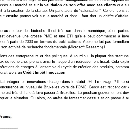
’accès au marché et sur la
validation de son offre avec ses clients
que sur
à la création de la startup. On parle alors de “valorisation”. Celle-ci consis
aut ensuite promouvoir sur le marché et dont il faut tirer un chiffre d’affair
au secteur des biotechs. Il est très rare dans le numérique, et en particul
tup est devenue une grosse PME et une ETI qu’elle peut commencer à inves
ller à partir de 2003
en termes de publications
. Apple ne fait pas formelle
 son activité de recherche fondamentale (Microsoft Research) !
ions des entrepreneurs et des politiques. Aujourd’hui, la plupart des startup
x de recherche, prenant ainsi le risque d’un redressement fiscal. Cela expli
onérations de charges à l’ensemble du cycle de création des produits, notamm
drait alors un
Crédit Impôt Innovation
.
it intégrer les innovations d’usage dans le statut JEI. Le clivage ? Il se s
 concurrence au niveau de Bruxelles voire de l’OMC. Bercy est réticent car 
he est très difficile à faire passer à Bruxelles. Le prochain gouvernement dev
oquer la situation. Ou alors, on arrête de fantasmer dessus et on passe à au