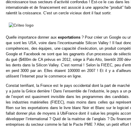
décroissance tous secteurs d’activité confondus ! Est-ce le cas dans les
internationale et de financement est associé à une approche “produit” fai
ralentit la croissance. C’est un cercle vicieux dont il faut sortir.
Quelle importance donner aux
exportations
? Pour créer un Google ou un
que sont les USA, voire dans l’incontournable Silicon Valley ! Il faut donc 
compétences, des équipes, une capacité d’exécution, un produit compétit
Google et Facebook ne sont que les gagnants d’un processus de sélectio
du gué ($400m de CA prévus en 2012, siège à Palo Alto, bientôt 200 déve
les dents dans la Silicon Valley. C’est normal ! Selon la FIEEC, peu d’entr
en perd 3000 par an. Elles étaient 100000 en 2007 ! Et il y a d’ailleu
utilisent l’Internet pour le commerce en ligne.
Constat terrifiant, la France est le pays occidental dont la part de mar
y a juste la Grèce derrière ! Dans l’ensemble de l’industrie, le pays a un
de l’export est quasiment invisible dans les programmes des candidats. 
les industries matérielles (FIEEC), mais moins dans celles qui représent
Rien sur les exportations dans le livre blanc Noir et Blanc sur le logicie
fallait donner plus de moyens à UbiFrance dont il salue les progrès acc
développer l’international ? Quid de la maitrise de l’anglais ? Du financem
entreprises du secteur comme le fait le
Pacte PME
? Aller, un petit effort 