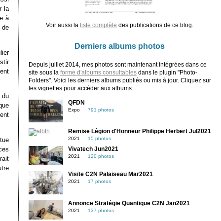
 la
te à
Voir aussi la
liste complète
des publications de ce blog.
e de
Derniers albums photos
ier
tir
Depuis juillet 2014, mes photos sont maintenant intégrées dans ce
ment
site sous la
forme d'albums consultables
dans le plugin "Photo-
Folders". Voici les derniers albums publiés ou mis à jour. Cliquez sur
les vignettes pour accéder aux albums.
s du
QFDN
que
Expo
791 photos
ent
Remise Légion d'Honneur Philippe Herbert Jul2021
2021
15 photos
itue
ces
Vivatech Jun2021
2021
120 photos
rait
tre
Visite C2N Palaiseau Mar2021
2021
17 photos
Annonce Stratégie Quantique C2N Jan2021
2021
137 photos