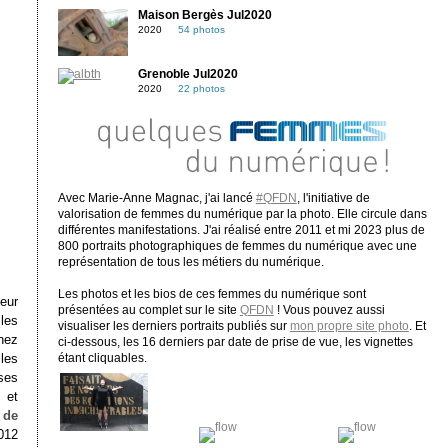
Maison Bergès Jul2020
2020
54 photos
Grenoble Jul2020
2020
22 photos
Avec Marie-Anne Magnac, j'ai lancé
#QFDN
, l'initiative de
valorisation de femmes du numérique par la photo. Elle circule dans
différentes manifestations. J'ai réalisé entre 2011 et mi 2023 plus de
800 portraits photographiques de femmes du numérique avec une
représentation de tous les métiers du numérique.
Les photos et les bios de ces femmes du numérique sont
eur
présentées au complet sur le site
QFDN
! Vous pouvez aussi
 les
visualiser les derniers portraits publiés sur
mon propre site photo
. Et
hez
ci-dessous, les 16 derniers par date de prise de vue, les vignettes
les
étant cliquables.
ses
 et
s de
012