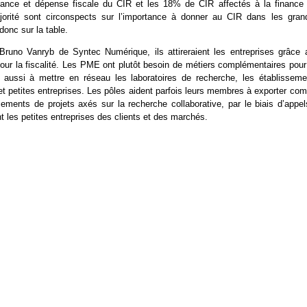
ance et dépense fiscale du CIR et les 18% de CIR affectés à la finance 
orité sont circonspects sur l’importance à donner au CIR dans les gran
 donc sur la table.
runo Vanryb de Syntec Numérique, ils attireraient les entreprises grâce 
 pour la fiscalité. Les PME ont plutôt besoin de métiers complémentaires pour
t aussi à mettre en réseau les laboratoires de recherche, les établisseme
et petites entreprises. Les pôles aident parfois leurs membres à exporter co
cements de projets axés sur la recherche collaborative, par le biais d’appel
t les petites entreprises des clients et des marchés.