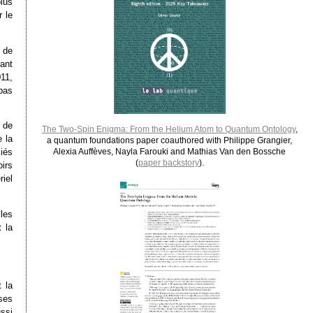
plus
r le
 de
ant
011,
 pas
 de
The Two-Spin Enigma: From the Helium Atom to Quantum Ontology
,
e la
a quantum foundations paper coauthored with Philippe Grangier,
liés
Alexia Auffèves, Nayla Farouki and Mathias Van den Bossche
(
paper backstory
).
oirs
riel
les
t la
 la
ses
ussi