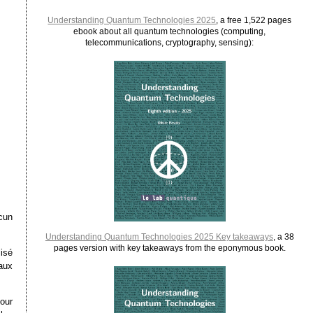
Understanding Quantum Technologies 2025
, a free 1,522 pages
ebook about all quantum technologies (computing,
telecommunications, cryptography, sensing):
cun
Understanding Quantum Technologies 2025 Key takeaways
, a 38
pages version with key takeaways from the eponymous book.
lisé
aux
pour