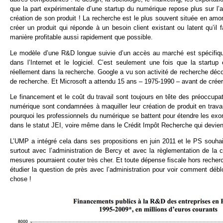
que la part expérimentale d’une startup du numérique repose plus sur l
création de son produit ! La recherche est le plus souvent située en amont 
créer un produit qui réponde à un besoin client existant ou latent qu’il f
manière profitable aussi rapidement que possible.
Le modèle d’une R&D longue suivie d’un accès au marché est spécifique 
dans l’Internet et le logiciel. C’est seulement une fois que la star
réellement dans la recherche. Google a vu son activité de recherche déco
de recherche. Et Microsoft a attendu 15 ans – 1975-1990 – avant de créer
Le financement et le coût du travail sont toujours en tête des préoccupat
numérique sont condamnées à maquiller leur création de produit en travau
pourquoi les professionnels du numérique se battent pour étendre les ex
dans le statut JEI, voire même dans le Crédit Impôt Recherche qui devien
L’UMP a intégré cela dans ses propositions en juin 2011 et le PS souhaita
surtout avec l’administration de Bercy et avec la règlementation de la
mesures pourraient couter très cher. Et toute dépense fiscale hors recherc
étudier la question de près avec l’administration pour voir comment débl
chose !