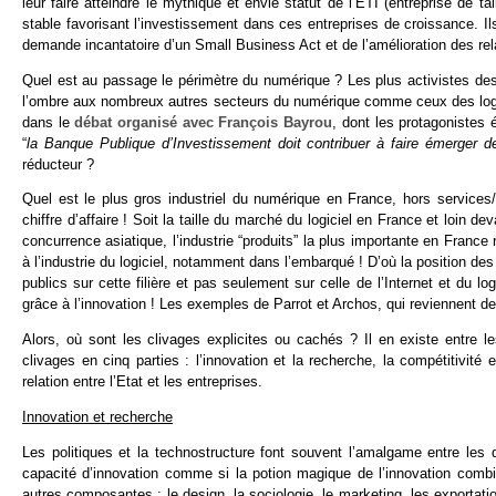
leur faire atteindre le mythique et envié statut de l’ETI (entreprise de tai
stable favorisant l’investissement dans ces entreprises de croissance. Ils
demande incantatoire d’un Small Business Act et de l’amélioration des rel
Quel est au passage le périmètre du numérique ? Les plus activistes des 
l’ombre aux nombreux autres secteurs du numérique comme ceux des logici
dans le
débat organisé avec François Bayrou
, dont les protagonistes 
“
la Banque Publique d’Investissement doit contribuer à faire émerger d
réducteur ?
Quel est le plus gros industriel du numérique en France, hors services
chiffre d’affaire ! Soit la taille du marché du logiciel en France et loin de
concurrence asiatique, l’industrie “produits” la plus importante en France
à l’industrie du logiciel, notamment dans l’embarqué ! D’où la position d
publics sur cette filière et pas seulement sur celle de l’Internet et du lo
grâce à l’innovation ! Les exemples de Parrot et Archos, qui reviennent de
Alors, où sont les clivages explicites ou cachés ? Il en existe entre le
clivages en cinq parties : l’innovation et la recherche, la compétitivité et
relation entre l’Etat et les entreprises.
Innovation et recherche
Les politiques et la technostructure font souvent l’amalgame entre les 
capacité d’innovation comme si la potion magique de l’innovation comb
autres composantes : le design, la sociologie, le marketing, les exportati