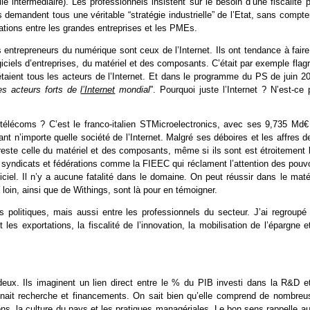
lle intermédiaire). Les professionnels insistent sur le besoin d’une fiscalité 
 demandent tous une véritable “stratégie industrielle” de l’Etat, sans compte
ations entre les grandes entreprises et les PMEs.
entrepreneurs du numérique sont ceux de l’Internet. Ils ont tendance à faire
els d’entreprises, du matériel et des composants. C’était par exemple flagr
étaient tous les acteurs de l’Internet. Et dans le programme du PS de juin 2
es acteurs forts de
l’Internet
mondial
”. Pourquoi juste l’Internet ? N’est-ce
/télécoms ? C’est le franco-italien STMicroelectronics, avec ses 9,735 Md€
vant n’importe quelle société de l’Internet. Malgré ses déboires et les affres d
 reste celle du matériel et des composants, même si ils sont est étroitement 
es syndicats et fédérations comme la FIEEC qui réclament l’attention des pouv
giciel. Il n’y a aucune fatalité dans le domaine. On peut réussir dans le maté
 loin, ainsi que de Withings, sont là pour en témoigner.
s politiques, mais aussi entre les professionnels du secteur. J’ai regroupé 
 les exportations, la fiscalité de l’innovation, la mobilisation de l’épargne e
deux. Ils imaginent un lien direct entre le % du PIB investi dans la R&D et
inait recherche et financements. On sait bien qu’elle comprend de nombreu
ons, la culture du pays et les pratiques managériales. Le bon sens rappelle a