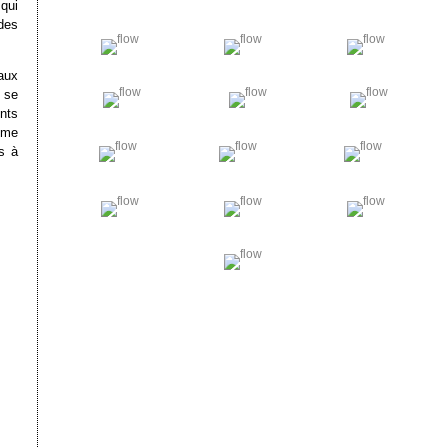
qui
des
aux
 se
nts
mme
s à