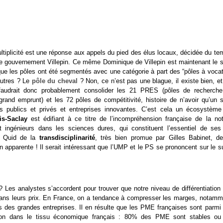
ultiplicité est une réponse aux appels du pied des élus locaux, décidée du t
 le gouvernement Villepin. Ce même Dominique de Villepin est maintenant le s
que les pôles ont été segmentés avec une catégorie à part des “pôles à vocat
autres ? Le
pôle du cheval
? Non, ce n’est pas une blague, il existe bien, e
 faudrait donc probablement consolider les 21 PRES (pôles de recherche
rand emprunt) et les 72 pôles de compétitivité, histoire de n’avoir qu’un s
res publics et privés et entreprises innovantes. C’est cela un écosystème
is-Saclay
est édifiant à ce titre de l’incompréhension française de la not
t ingénieurs dans les sciences dures, qui constituent l’essentiel de ses
. Quid de la
transdisciplinarité
, très bien promue par Gilles Babinet, de
n apparente ! Il serait intéressant que l’UMP et le PS se prononcent sur le s
” ? Les analystes s’accordent pour trouver que notre niveau de différentiation
 dans leurs prix. En France, on a tendance à compresser les marges, notamm
s des grandes entreprises. Il en résulte que les PME françaises sont parmi 
tion dans le tissu économique français : 80% des PME sont stables ou