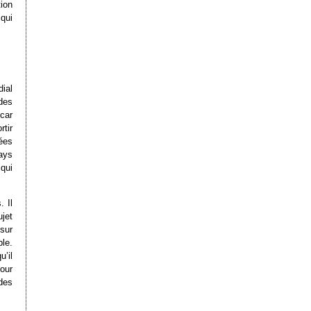
ion
 qui
ial
 des
car
tir
ées
pays
qui
 Il
ujet
sur
le.
u’il
pour
ndes