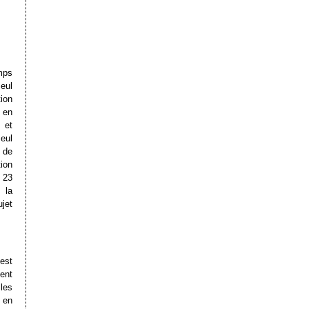
emps
eul
ion
t en
 et
eul
 de
ion
 23
 la
ujet
 est
ent
les
 en