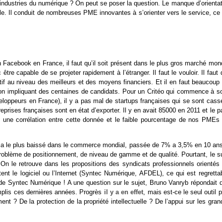
 industries du numérique ? On peut se poser la question. Le manque d’orientat
ble. Il conduit de nombreuses PME innovantes à s’orienter vers le service, ce
 Facebook en France, il faut qu’il soit présent dans le plus gros marché mond
être capable de se projeter rapidement à l’étranger. Il faut le vouloir. Il faut
if au niveau des meilleurs et des moyens financiers. Et il en faut beaucoup 
n impliquant des centaines de candidats. Pour un Critéo qui commence à sor
loppeurs en France), il y a pas mal de startups françaises qui se sont cass
eprises françaises sont en état d’exporter. Il y en avait 85000 en 2011 et le 
rs une corrélation entre cette donnée et le faible pourcentage de nos PMEs 
ché a le plus baissé dans le commerce mondial, passée de 7% a 3,5% en 10 ans.
 problème de positionnement, de niveau de gamme et de qualité. Pourtant, le s
On le retrouve dans les propositions des syndicats professionnels orientés 
ent le logiciel ou l’Internet (Syntec Numérique, AFDEL), ce qui est regrettab
l de Syntec Numérique ! A une question sur le sujet, Bruno Vanryb répondait q
omplis ces dernières années. Progrès
il y a en effet
, mais est-ce le seul outil 
ent ? De la protection de la propriété intellectuelle ? De l’appui sur les gra
!