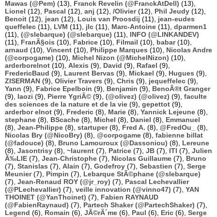
Mawas (@Pem)
(13),
Franck Revelin (@FranckAtDell)
(13),
Lionel
(12),
Pascal
(12),
anj
(12),
/Olivier
(12),
Phil Jeudy
(12),
Benoit
(12),
jean
(12),
Louis van Proosdij
(11),
jean-eudes
queffelec
(11),
LVM
(11),
jlc
(11),
Marc-Antoine
(11),
dparmen1
(11),
(@slebarque) (@slebarque)
(11),
INFO (@LINKANDEV)
(11),
FranÃ§ois
(10),
Fabrice
(10),
Filmail
(10),
babar
(10),
arnaud
(10),
Vincent
(10),
Philippe Marques
(10),
Nicolas Andre
(@corpogame)
(10),
Michel Nizon (@MichelNizon)
(10),
arderborelnot
(10),
Alexis
(9),
David
(9),
Rafael
(9),
FredericBaud
(9),
Laurent Bervas
(9),
Mickael
(9),
Hugues
(9),
ZISERMAN
(9),
Olivier Travers
(9),
Chris
(9),
jequeffelec
(9),
Yann
(9),
Fabrice Epelboin
(9),
Benjamin
(9),
BenoÃ®t Granger
(9),
laozi
(9),
Pierre YgriÃ©
(9),
(@olivez) (@olivez)
(9),
faculte
des sciences de la nature et de la vie
(9),
gepettot
(9),
arderbor elnot
(9),
Frederic
(8),
Marie
(8),
Yannick Lejeune
(8),
stephane
(8),
BScache
(8),
Michel
(8),
Daniel
(8),
Emmanuel
(8),
Jean-Philippe
(8),
startuper
(8),
Fred A.
(8),
@FredOu_
(8),
Nicolas Bry (@NicoBry)
(8),
@corpogame
(8),
fabienne billat
(@fadouce)
(8),
Bruno Lamouroux (@Dassoniou)
(8),
Lereune
(8),
Jasontrisy
(8),
~laurent
(7),
Patrice
(7),
JB
(7),
ITI
(7),
Julien
Ã‰LIE
(7),
Jean-Christophe
(7),
Nicolas Guillaume
(7),
Bruno
(7),
Stanislas
(7),
Alain
(7),
Godefroy
(7),
Sebastien
(7),
Serge
Meunier
(7),
Pimpin
(7),
Lebarque StÃ©phane (@slebarque)
(7),
Jean-Renaud ROY (@jr_roy)
(7),
Pascal Lechevallier
(@PLechevallier)
(7),
veille innovation (@vinno47)
(7),
YAN
THOINET (@YanThoinet)
(7),
Fabien RAYNAUD
(@FabienRaynaud)
(7),
Partech Shaker (@PartechShaker)
(7),
Legend
(6),
Romain
(6),
JÃ©rÃ´me
(6),
Paul
(6),
Eric
(6),
Serge