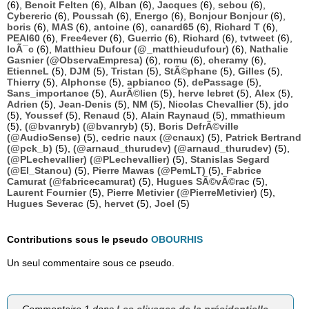
(6),
Benoit Felten
(6),
Alban
(6),
Jacques
(6),
sebou
(6),
Cybereric
(6),
Poussah
(6),
Energo
(6),
Bonjour Bonjour
(6),
boris
(6),
MAS
(6),
antoine
(6),
canard65
(6),
Richard T
(6),
PEAI60
(6),
Free4ever
(6),
Guerric
(6),
Richard
(6),
tvtweet
(6),
loÃ¯c
(6),
Matthieu Dufour (@_matthieudufour)
(6),
Nathalie
Gasnier (@ObservaEmpresa)
(6),
romu
(6),
cheramy
(6),
EtienneL
(5),
DJM
(5),
Tristan
(5),
StÃ©phane
(5),
Gilles
(5),
Thierry
(5),
Alphonse
(5),
apbianco
(5),
dePassage
(5),
Sans_importance
(5),
AurÃ©lien
(5),
herve lebret
(5),
Alex
(5),
Adrien
(5),
Jean-Denis
(5),
NM
(5),
Nicolas Chevallier
(5),
jdo
(5),
Youssef
(5),
Renaud
(5),
Alain Raynaud
(5),
mmathieum
(5),
(@bvanryb) (@bvanryb)
(5),
Boris DefrÃ©ville
(@AudioSense)
(5),
cedric naux (@cnaux)
(5),
Patrick Bertrand
(@pck_b)
(5),
(@arnaud_thurudev) (@arnaud_thurudev)
(5),
(@PLechevallier) (@PLechevallier)
(5),
Stanislas Segard
(@El_Stanou)
(5),
Pierre Mawas (@PemLT)
(5),
Fabrice
Camurat (@fabricecamurat)
(5),
Hugues SÃ©vÃ©rac
(5),
Laurent Fournier
(5),
Pierre Metivier (@PierreMetivier)
(5),
Hugues Severac
(5),
hervet
(5),
Joel
(5)
Contributions sous le pseudo
OBOURHIS
Un seul commentaire sous ce pseudo.