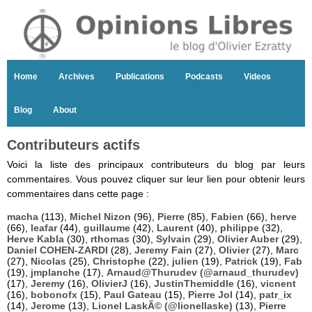
Home
Archives
Publications
Podcasts
Videos
Blog
About
Contributeurs actifs
Voici la liste des principaux contributeurs du blog par leurs
commentaires. Vous pouvez cliquer sur leur lien pour obtenir leurs
commentaires dans cette page :
macha
(113),
Michel Nizon
(96),
Pierre
(85),
Fabien
(66),
herve
(66),
leafar
(44),
guillaume
(42),
Laurent
(40),
philippe
(32),
Herve Kabla
(30),
rthomas
(30),
Sylvain
(29),
Olivier Auber
(29),
Daniel COHEN-ZARDI
(28),
Jeremy Fain
(27),
Olivier
(27),
Marc
(27),
Nicolas
(25),
Christophe
(22),
julien
(19),
Patrick
(19),
Fab
(19),
jmplanche
(17),
Arnaud@Thurudev (@arnaud_thurudev)
(17),
Jeremy
(16),
OlivierJ
(16),
JustinThemiddle
(16),
vicnent
(16),
bobonofx
(15),
Paul Gateau
(15),
Pierre Jol
(14),
patr_ix
(14),
Jerome
(13),
Lionel LaskÃ© (@lionellaske)
(13),
Pierre