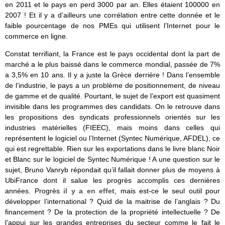
en 2011 et le pays en perd 3000 par an. Elles étaient 100000 en
2007 ! Et il y a d’ailleurs une corrélation entre cette donnée et le
faible pourcentage de nos PMEs qui utilisent l’Internet pour le
commerce en ligne.
Constat terrifiant, la France est le pays occidental dont la part de
marché a le plus baissé dans le commerce mondial, passée de 7%
a 3,5% en 10 ans. Il y a juste la Grèce derrière ! Dans l’ensemble
de l’industrie, le pays a un problème de positionnement, de niveau
de gamme et de qualité. Pourtant, le sujet de l’export est quasiment
invisible dans les programmes des candidats. On le retrouve dans
les propositions des syndicats professionnels orientés sur les
industries matérielles (FIEEC), mais moins dans celles qui
représentent le logiciel ou l’Internet (Syntec Numérique, AFDEL), ce
qui est regrettable. Rien sur les exportations dans le livre blanc Noir
et Blanc sur le logiciel de Syntec Numérique ! A une question sur le
sujet, Bruno Vanryb répondait qu’il fallait donner plus de moyens à
UbiFrance dont il salue les progrès accomplis ces dernières
années. Progrès
il y a en effet
, mais est-ce le seul outil pour
développer l’international ? Quid de la maitrise de l’anglais ? Du
financement ? De la protection de la propriété intellectuelle ? De
l’appui sur les grandes entreprises du secteur comme le fait le