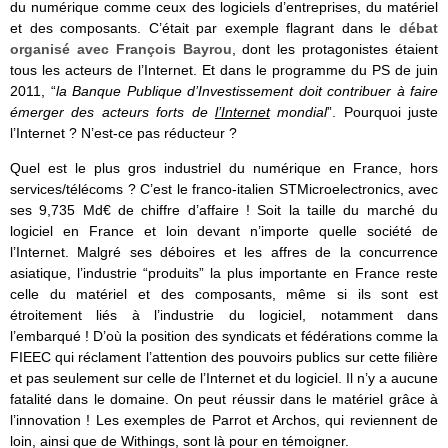
du numérique comme ceux des logiciels d’entreprises, du matériel
et des composants. C’était par exemple flagrant dans le
débat
organisé avec François Bayrou
, dont les protagonistes étaient
tous les acteurs de l’Internet. Et dans le programme du PS de juin
2011, “
la Banque Publique d’Investissement doit contribuer à faire
émerger des acteurs forts de
l’Internet
mondial
”. Pourquoi juste
l’Internet ? N’est-ce pas réducteur ?
Quel est le plus gros industriel du numérique en France, hors
services/télécoms ? C’est le franco-italien STMicroelectronics, avec
ses 9,735 Md€ de chiffre d’affaire ! Soit la taille du marché du
logiciel en France et loin devant n’importe quelle société de
l’Internet. Malgré ses déboires et les affres de la concurrence
asiatique, l’industrie “produits” la plus importante en France reste
celle du matériel et des composants, même si ils sont est
étroitement liés à l’industrie du logiciel, notamment dans
l’embarqué ! D’où la position des syndicats et fédérations comme la
FIEEC qui réclament l’attention des pouvoirs publics sur cette filière
et pas seulement sur celle de l’Internet et du logiciel. Il n’y a aucune
fatalité dans le domaine. On peut réussir dans le matériel grâce à
l’innovation ! Les exemples de Parrot et Archos, qui reviennent de
loin, ainsi que de Withings, sont là pour en témoigner.