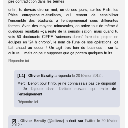
pire contradiction dans les termes !
enfin, tu devrais dire un mot, un de ces jours, sur les PEE, les
Pôles entrepreneurs-étudiants, qui tentent de sensibiliser
l’ensemble des étudiants à l’entrepreneuriat sous différentes
formes. Avec des moyens minuscules, on arrive tout de même à
quelques résultats –ça reste de la sensibilisation, mais quand tu
vois 50 doctorants CIFRE “sciences dures” faire des projets en
équipes en “24 h chrono”, le nom de l’une de nos opérations, ça
fait chaud au coeur ! On agit très loin du business : sur la
culture… mais on peut supposer que ça portera quelques fruits !
Répondre ici
[1.1] - Olivier Ezratty
a répondu
le 20 février 2012
:
Merci Benoit pour l’info, je ne connaissais pas ce dispositif
! Je l’ajoute dans l’article suivant qui traite de
l’enseignement !
Répondre ici
[2] -
Olivier Ezratty (@olivez)
a écrit sur
Twitter
le 20 février
2012
: