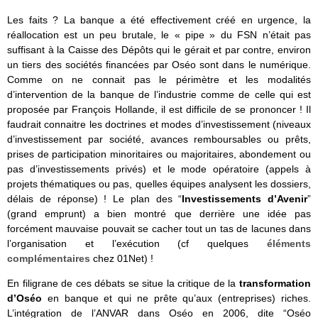
Les faits ? La banque a été effectivement créé en urgence, la
réallocation est un peu brutale, le « pipe » du FSN n’était pas
suffisant à la Caisse des Dépôts qui le gérait et par contre, environ
un tiers des sociétés financées par Oséo sont dans le numérique.
Comme on ne connait pas le périmètre et les modalités
d’intervention de la banque de l’industrie comme de celle qui est
proposée par François Hollande, il est difficile de se prononcer ! Il
faudrait connaitre les doctrines et modes d’investissement (niveaux
d’investissement par société, avances remboursables ou prêts,
prises de participation minoritaires ou majoritaires, abondement ou
pas d’investissements privés) et le mode opératoire (appels à
projets thématiques ou pas, quelles équipes analysent les dossiers,
délais de réponse) ! Le plan des “
Investissements d’Avenir
”
(grand emprunt) a bien montré que derrière une idée pas
forcément mauvaise pouvait se cacher tout un tas de lacunes dans
l’organisation et l’exécution (cf quelques
éléments
complémentaires
chez 01Net) !
En filigrane de ces débats se situe la critique de la
transformation
d’Oséo
en banque et qui ne prête qu’aux (entreprises) riches.
L’intégration de l’ANVAR dans Oséo en 2006, dite “Oséo