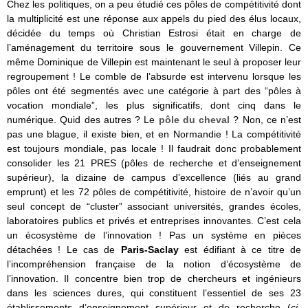
Chez les politiques, on a peu étudié ces pôles de compétitivité dont
la multiplicité est une réponse aux appels du pied des élus locaux,
décidée du temps où Christian Estrosi était en charge de
l’aménagement du territoire sous le gouvernement Villepin. Ce
même Dominique de Villepin est maintenant le seul à proposer leur
regroupement ! Le comble de l’absurde est intervenu lorsque les
pôles ont été segmentés avec une catégorie à part des “pôles à
vocation mondiale”, les plus significatifs, dont cinq dans le
numérique. Quid des autres ? Le
pôle du cheval
? Non, ce n’est
pas une blague, il existe bien, et en Normandie ! La compétitivité
est toujours mondiale, pas locale ! Il faudrait donc probablement
consolider les 21 PRES (pôles de recherche et d’enseignement
supérieur), la dizaine de campus d’excellence (liés au grand
emprunt) et les 72 pôles de compétitivité, histoire de n’avoir qu’un
seul concept de “cluster” associant universités, grandes écoles,
laboratoires publics et privés et entreprises innovantes. C’est cela
un écosystème de l’innovation ! Pas un système en pièces
détachées ! Le cas de
Paris-Saclay
est édifiant à ce titre de
l’incompréhension française de la notion d’écosystème de
l’innovation. Il concentre bien trop de chercheurs et ingénieurs
dans les sciences dures, qui constituent l’essentiel de ses 23
établissements d’enseignement supérieur et de recherche (
ci-