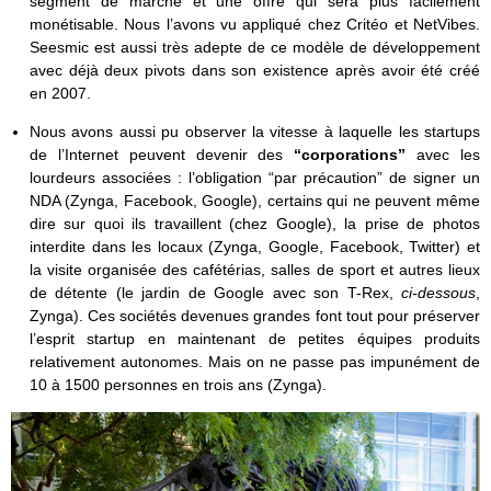
segment de marché et une offre qui sera plus facilement
monétisable. Nous l’avons vu appliqué chez Critéo et NetVibes.
Seesmic est aussi très adepte de ce modèle de développement
avec déjà deux pivots dans son existence après avoir été créé
en 2007.
Nous avons aussi pu observer la vitesse à laquelle les startups
de l’Internet peuvent devenir des
“corporations”
avec les
lourdeurs associées : l’obligation “par précaution” de signer un
NDA (Zynga, Facebook, Google), certains qui ne peuvent même
dire sur quoi ils travaillent (chez Google), la prise de photos
interdite dans les locaux (Zynga, Google, Facebook, Twitter) et
la visite organisée des cafétérias, salles de sport et autres lieux
de détente (le jardin de Google avec son T-Rex,
ci-dessous
,
Zynga). Ces sociétés devenues grandes font tout pour préserver
l’esprit startup en maintenant de petites équipes produits
relativement autonomes. Mais on ne passe pas impunément de
10 à 1500 personnes en trois ans (Zynga).