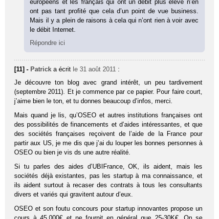
européens et les français qui ont un débit plus élevé n’en
ont pas tant profité que cela d’un point de vue business.
Mais il y a plein de raisons à cela qui n’ont rien à voir avec
le débit Internet.
Répondre ici
[11] -
Patrick
a écrit
le 31 août 2011
:
Je découvre ton blog avec grand intérêt, un peu tardivement
(septembre 2011). Et je commence par ce papier. Pour faire court,
j’aime bien le ton, et tu donnes beaucoup d’infos, merci.
Mais quand je lis, qu’OSEO et autres institutions françaises ont
des possibilités de financements et d’aides intéressantes, et que
des sociétés françaises reçoivent de l’aide de la France pour
partir aux US, je me dis que j’ai du louper les bonnes personnes à
OSEO ou bien je vis ds une autre réalité.
Si tu parles des aides d’UBIFrance, OK, ils aident, mais les
sociétés déjà existantes, pas les startup à ma connaissance, et
ils aident surtout à recaser des contrats à tous les consultants
divers et variés qui gravitent autour d’eux.
OSEO et son foutu concours pour startup innovantes propose un
cours à 45.000€ et ne fournit en général que 25-30K€. On se