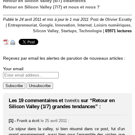
Retour en Silicon Valley (6/7) cleantechs
Retour en Silicon Valley (7/7) et nous et nous ?
Publié le 24 avril 2011 et mis à jour le 1 mai 2011
Post de
Olivier Ezratty
|
Entrepreneuriat
,
Google
,
Innovation
,
Internet
,
Loisirs numériques
,
Silicon Valley
,
Startups
,
Technologie
|
65971 lectures
Reçevez par email les alertes de parution de nouveaux articles :
Your email:
Les 19 commentaires et
tweets
sur “Retour en
Silicon Valley (1/7) grandes tendances” :
[1] -
Frank
a écrit
le 25 avril 2011
:
Ce séjour dans la valley, si bien résumé dans ce post, fut d’un
grand enseignement, aussi bien pour l’ensemble des visites que