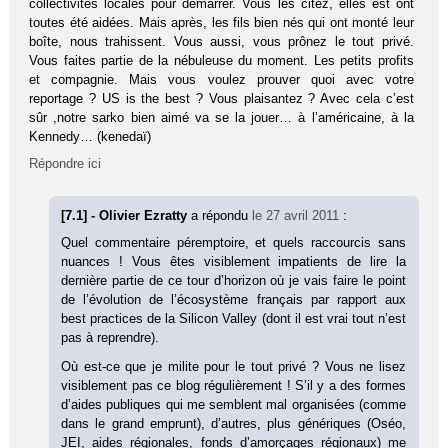
collectivités locales pour démarrer. Vous les citez, elles est ont
toutes été aidées. Mais après, les fils bien nés qui ont monté leur
boîte, nous trahissent. Vous aussi, vous prônez le tout privé.
Vous faites partie de la nébuleuse du moment. Les petits profits
et compagnie. Mais vous voulez prouver quoi avec votre
reportage ? US is the best ? Vous plaisantez ? Avec cela c’est
sûr ,notre sarko bien aimé va se la jouer… à l’américaine, à la
Kennedy… (kenedaï)
Répondre ici
[7.1] - Olivier Ezratty
a répondu
le 27 avril 2011
:
Quel commentaire péremptoire, et quels raccourcis sans
nuances ! Vous êtes visiblement impatients de lire la
dernière partie de ce tour d’horizon où je vais faire le point
de l’évolution de l’écosystème français par rapport aux
best practices de la Silicon Valley (dont il est vrai tout n’est
pas à reprendre).
Où est-ce que je milite pour le tout privé ? Vous ne lisez
visiblement pas ce blog régulièrement ! S’il y a des formes
d’aides publiques qui me semblent mal organisées (comme
dans le grand emprunt), d’autres, plus génériques (Oséo,
JEI, aides régionales, fonds d’amorçages régionaux) me