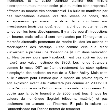
incertaine). Et la Vallée continue d’attirer des milliers
d’entrepreneurs du monde entier, plus ou moins bien préparés à
affronter un marché très concurrentiel. La bulle se manifeste par
des valorisations élevées lors des levées de fonds, des
entrepreneurs qui arrivent à dicter leurs conditions aux
investisseurs (mais pas tous), et un marché du recrutement très
tendu pur les bons développeurs. Il y a très peu d’introductions
en bourse, mais celles-ci sont remplacées par l’émergence de
marchés alternatifs permettant de rendre liquides les actions et
stock-options des startups. C’est comme cela que Mark
Zuckerberg a pu faire une donation de $100m dans l’éducation
au New Jersey alors que Facebook n’est pas coté en bourse
malgré une valeur estimée de $70B. Les fonds étrangers
comme le russe DST achètent directement les stock options
d’employés des sociétés en vue de la Silicon Valley. Mais cette
bulle n’affecte pour l’instant que le monde du private equity et
son explosion éventuelle n’affectera pas comme en 2000/2001
toute l’économie via la l’effondrement des valeurs boursières. On
oublie que la bulle boursière de 2000 avait touché tous les
acteurs du numérique (logiciel, télécoms, matériel) et pas
seulement les acteurs de l’Internet. Et puis la culture de
l’apprentissage par l’échec permet de tempérer.