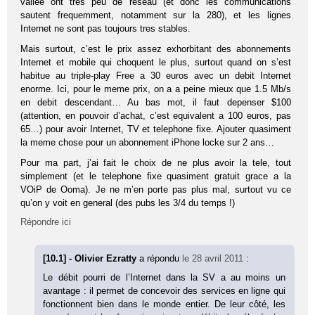
vallee ont tres peu de reseau (et donc les communications
sautent frequemment, notamment sur la 280), et les lignes
Internet ne sont pas toujours tres stables.
Mais surtout, c’est le prix assez exhorbitant des abonnements
Internet et mobile qui choquent le plus, surtout quand on s’est
habitue au triple-play Free a 30 euros avec un debit Internet
enorme. Ici, pour le meme prix, on a a peine mieux que 1.5 Mb/s
en debit descendant… Au bas mot, il faut depenser $100
(attention, en pouvoir d’achat, c’est equivalent a 100 euros, pas
65…) pour avoir Internet, TV et telephone fixe. Ajouter quasiment
la meme chose pour un abonnement iPhone locke sur 2 ans…
Pour ma part, j’ai fait le choix de ne plus avoir la tele, tout
simplement (et le telephone fixe quasiment gratuit grace a la
VOiP de Ooma). Je ne m’en porte pas plus mal, surtout vu ce
qu’on y voit en general (des pubs les 3/4 du temps !)
Répondre ici
[10.1] - Olivier Ezratty
a répondu
le 28 avril 2011
:
Le débit pourri de l’Internet dans la SV a au moins un
avantage : il permet de concevoir des services en ligne qui
fonctionnent bien dans le monde entier. De leur côté, les