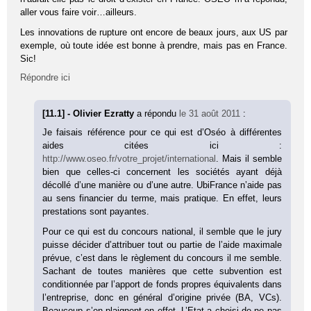
aller vous faire voir…ailleurs.
Les innovations de rupture ont encore de beaux jours, aux US par
exemple, où toute idée est bonne à prendre, mais pas en France.
Sic!
Répondre ici
[11.1] - Olivier Ezratty
a répondu
le 31 août 2011
:
Je faisais référence pour ce qui est d’Oséo à différentes
aides citées ici :
http://www.oseo.fr/votre_projet/international
. Mais il semble
bien que celles-ci concernent les sociétés ayant déjà
décollé d’une manière ou d’une autre. UbiFrance n’aide pas
au sens financier du terme, mais pratique. En effet, leurs
prestations sont payantes.
Pour ce qui est du concours national, il semble que le jury
puisse décider d’attribuer tout ou partie de l’aide maximale
prévue, c’est dans le règlement du concours il me semble.
Sachant de toutes manières que cette subvention est
conditionnée par l’apport de fonds propres équivalents dans
l’entreprise, donc en général d’origine privée (BA, VCs).
Beaucoup s’en plaignent en effet. L’Etat a choisi de ne pas