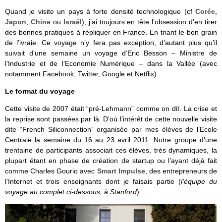
Quand je visite un pays à forte densité technologique (cf
Corée,
Japon
,
Chine
ou
Israël
), j’ai toujours en tête l’obsession d’en tirer
des bonnes pratiques à répliquer en France. En triant le bon grain
de l’ivraie. Ce voyage n’y fera pas exception, d’autant plus qu’il
suivait d’une semaine un voyage d’Eric Besson – Ministre de
l’Industrie et de l’Economie Numérique – dans la Vallée (avec
notamment Facebook, Twitter, Google et Netflix).
Le format du voyage
Cette visite de 2007 était “pré-Lehmann” comme on dit. La crise et
la reprise sont passées par là. D’où l’intérêt de cette nouvelle visite
dite “French Siliconnection” organisée par mes élèves de l’Ecole
Centrale la semaine du 16 au 23 avril 2011. Notre groupe d’une
trentaine de participants associait ces élèves, très dynamiques, la
plupart étant en phase de création de startup ou l’ayant déjà fait
comme Charles Gourio avec
Smart Impulse
, des entrepreneurs de
l’Internet et trois enseignants dont je faisais partie (
l’équipe du
voyage au complet ci-dessous, à Stanford
).