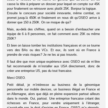
casse la tête à préparer un dossier pour lequel on compte sur 45K
pour finalement se retrouver avec plutôt 25K. Bonjour la logique.
Ensuite le concours pour société innovante, même combat, on
promet jusqu’à 450K et finalement on nous dit qu’OSEO arrive à
donner que 150 à 250K. On se moque de qui?
Mais, au-delà des chiffres, quand on a besoin d’embaucher une
équipe de 6 à 8 personnes, on fait comment avec 25K ou même
250K?
Et bien on laisse tomber les institutions françaises et on se tourne
vers des BAs ou des VCs. Et eux, ils sont où en France à
prendre de vrais risques? Je ne les ai pas trouvés.
Il faut dire que mon unique expérience avec OSEO est de m’être
fait recommandé de m’installer aux USA directement, donc de
créer une entreprise US, pas du tout francaise.
Merci OSEO.
Petit détail, je m’intéresse au business de la génomique
personnelle sur mobile devices, un business illégal en France et
en Allemagne, alors que déjà en pleine expansion partout ailleurs
dans le monde. Oui, partout. Une entreprise francaise créant des
richesses en France, pour vendre uniquement à l’étranger,
n’aurait-elle pas le droit d’exister en France. OSEO m’a répondu,