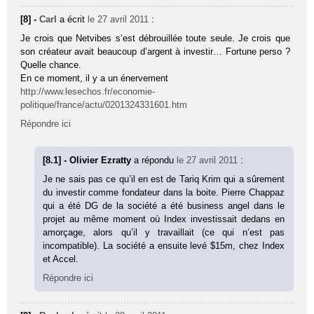
[8] -
Carl
a écrit
le 27 avril 2011
:
Je crois que Netvibes s’est débrouillée toute seule. Je crois que
son créateur avait beaucoup d’argent à investir… Fortune perso ?
Quelle chance.
En ce moment, il y a un énervement
http://www.lesechos.fr/economie-
politique/france/actu/0201324331601.htm
Répondre ici
[8.1] - Olivier Ezratty
a répondu
le 27 avril 2011
:
Je ne sais pas ce qu’il en est de Tariq Krim qui a sûrement
du investir comme fondateur dans la boite. Pierre Chappaz
qui a été DG de la société a été business angel dans le
projet au même moment où Index investissait dedans en
amorçage, alors qu’il y travaillait (ce qui n’est pas
incompatible). La société a ensuite levé $15m, chez Index
et Accel.
Répondre ici