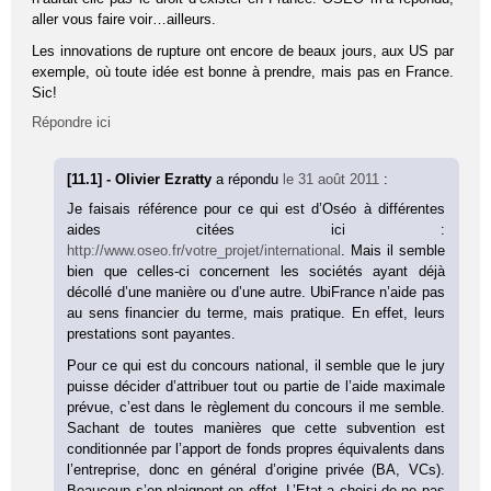
aller vous faire voir…ailleurs.
Les innovations de rupture ont encore de beaux jours, aux US par
exemple, où toute idée est bonne à prendre, mais pas en France.
Sic!
Répondre ici
[11.1] - Olivier Ezratty
a répondu
le 31 août 2011
:
Je faisais référence pour ce qui est d’Oséo à différentes
aides citées ici :
http://www.oseo.fr/votre_projet/international
. Mais il semble
bien que celles-ci concernent les sociétés ayant déjà
décollé d’une manière ou d’une autre. UbiFrance n’aide pas
au sens financier du terme, mais pratique. En effet, leurs
prestations sont payantes.
Pour ce qui est du concours national, il semble que le jury
puisse décider d’attribuer tout ou partie de l’aide maximale
prévue, c’est dans le règlement du concours il me semble.
Sachant de toutes manières que cette subvention est
conditionnée par l’apport de fonds propres équivalents dans
l’entreprise, donc en général d’origine privée (BA, VCs).
Beaucoup s’en plaignent en effet. L’Etat a choisi de ne pas