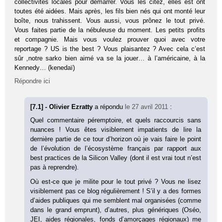
collectivités locales pour démarrer. Vous les citez, elles est ont
toutes été aidées. Mais après, les fils bien nés qui ont monté leur
boîte, nous trahissent. Vous aussi, vous prônez le tout privé.
Vous faites partie de la nébuleuse du moment. Les petits profits
et compagnie. Mais vous voulez prouver quoi avec votre
reportage ? US is the best ? Vous plaisantez ? Avec cela c’est
sûr ,notre sarko bien aimé va se la jouer… à l’américaine, à la
Kennedy… (kenedaï)
Répondre ici
[7.1] - Olivier Ezratty
a répondu
le 27 avril 2011
:
Quel commentaire péremptoire, et quels raccourcis sans
nuances ! Vous êtes visiblement impatients de lire la
dernière partie de ce tour d’horizon où je vais faire le point
de l’évolution de l’écosystème français par rapport aux
best practices de la Silicon Valley (dont il est vrai tout n’est
pas à reprendre).
Où est-ce que je milite pour le tout privé ? Vous ne lisez
visiblement pas ce blog régulièrement ! S’il y a des formes
d’aides publiques qui me semblent mal organisées (comme
dans le grand emprunt), d’autres, plus génériques (Oséo,
JEI, aides régionales, fonds d’amorçages régionaux) me