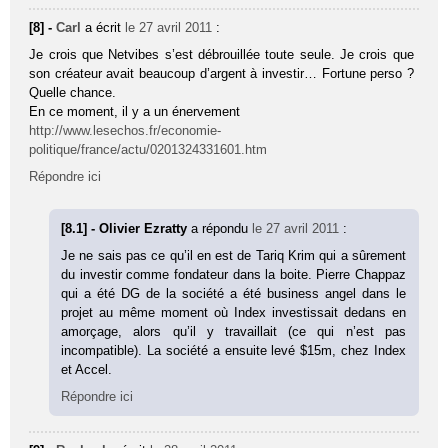
[8] -
Carl
a écrit
le 27 avril 2011
:
Je crois que Netvibes s’est débrouillée toute seule. Je crois que
son créateur avait beaucoup d’argent à investir… Fortune perso ?
Quelle chance.
En ce moment, il y a un énervement
http://www.lesechos.fr/economie-
politique/france/actu/0201324331601.htm
Répondre ici
[8.1] - Olivier Ezratty
a répondu
le 27 avril 2011
:
Je ne sais pas ce qu’il en est de Tariq Krim qui a sûrement
du investir comme fondateur dans la boite. Pierre Chappaz
qui a été DG de la société a été business angel dans le
projet au même moment où Index investissait dedans en
amorçage, alors qu’il y travaillait (ce qui n’est pas
incompatible). La société a ensuite levé $15m, chez Index
et Accel.
Répondre ici