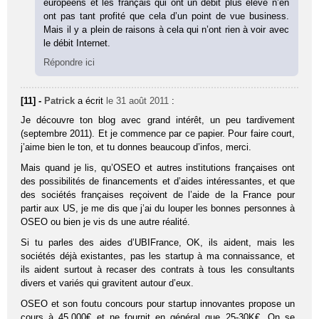
européens et les français qui ont un débit plus élevé n’en
ont pas tant profité que cela d’un point de vue business.
Mais il y a plein de raisons à cela qui n’ont rien à voir avec
le débit Internet.
Répondre ici
[11] -
Patrick
a écrit
le 31 août 2011
:
Je découvre ton blog avec grand intérêt, un peu tardivement
(septembre 2011). Et je commence par ce papier. Pour faire court,
j’aime bien le ton, et tu donnes beaucoup d’infos, merci.
Mais quand je lis, qu’OSEO et autres institutions françaises ont
des possibilités de financements et d’aides intéressantes, et que
des sociétés françaises reçoivent de l’aide de la France pour
partir aux US, je me dis que j’ai du louper les bonnes personnes à
OSEO ou bien je vis ds une autre réalité.
Si tu parles des aides d’UBIFrance, OK, ils aident, mais les
sociétés déjà existantes, pas les startup à ma connaissance, et
ils aident surtout à recaser des contrats à tous les consultants
divers et variés qui gravitent autour d’eux.
OSEO et son foutu concours pour startup innovantes propose un
cours à 45.000€ et ne fournit en général que 25-30K€. On se