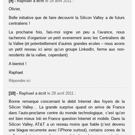
[9] -
Raphael
a écrit
le 28 avril 2011
:
Olivier,
Belle initiative que de faire decouvrir la Silicon Valley a de futurs
centraliens !
La prochaine fois, fais-moi signe un peu a l’avance, nous
tacherons d’organiser un petit evenement avec les Centraliens de
la Vallee (et potentiellement d’autres grandes ecoles – nous avons
un petit reseau ici ainsi qu’un groupe LinkedIn, ferme aux non-
residents de la vallee, cependant).
A bientot !
Raphael.
Répondre ici
[10] -
Raphael
a écrit
le 28 avril 2011
:
Bonne remarque concernant le debit Internet des foyers de la
Silicon Valley… La grande surprise quand on arrive de France
dans l’auto-proclame centre du monde technologique, c’est qu’on
est bien mieux loti en France question Internet et mobile. Dans la
Silicon Valley, AT&T a un reseau moins que fiable (c’est devenu
une blague recurrente avec l’iPhone surtout), certains zones de la