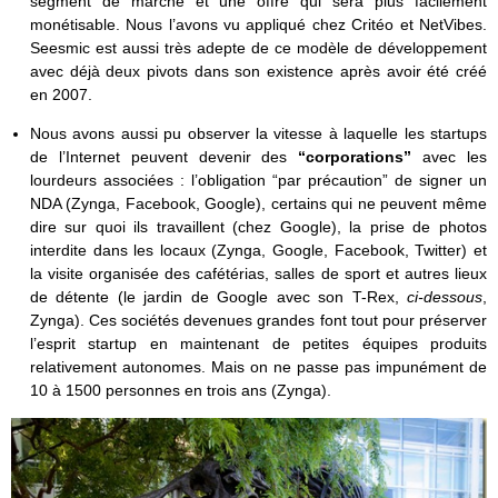
segment de marché et une offre qui sera plus facilement
monétisable. Nous l’avons vu appliqué chez Critéo et NetVibes.
Seesmic est aussi très adepte de ce modèle de développement
avec déjà deux pivots dans son existence après avoir été créé
en 2007.
Nous avons aussi pu observer la vitesse à laquelle les startups
de l’Internet peuvent devenir des
“corporations”
avec les
lourdeurs associées : l’obligation “par précaution” de signer un
NDA (Zynga, Facebook, Google), certains qui ne peuvent même
dire sur quoi ils travaillent (chez Google), la prise de photos
interdite dans les locaux (Zynga, Google, Facebook, Twitter) et
la visite organisée des cafétérias, salles de sport et autres lieux
de détente (le jardin de Google avec son T-Rex,
ci-dessous
,
Zynga). Ces sociétés devenues grandes font tout pour préserver
l’esprit startup en maintenant de petites équipes produits
relativement autonomes. Mais on ne passe pas impunément de
10 à 1500 personnes en trois ans (Zynga).