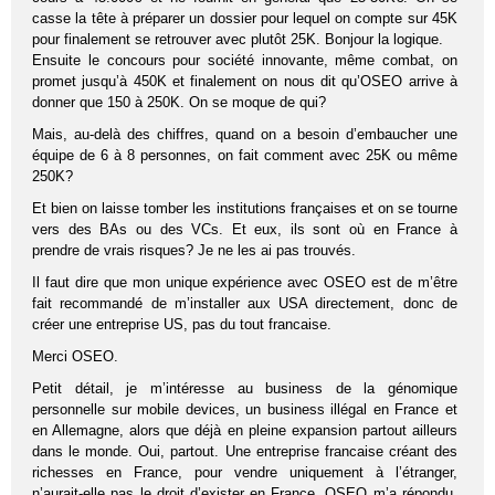
casse la tête à préparer un dossier pour lequel on compte sur 45K
pour finalement se retrouver avec plutôt 25K. Bonjour la logique.
Ensuite le concours pour société innovante, même combat, on
promet jusqu’à 450K et finalement on nous dit qu’OSEO arrive à
donner que 150 à 250K. On se moque de qui?
Mais, au-delà des chiffres, quand on a besoin d’embaucher une
équipe de 6 à 8 personnes, on fait comment avec 25K ou même
250K?
Et bien on laisse tomber les institutions françaises et on se tourne
vers des BAs ou des VCs. Et eux, ils sont où en France à
prendre de vrais risques? Je ne les ai pas trouvés.
Il faut dire que mon unique expérience avec OSEO est de m’être
fait recommandé de m’installer aux USA directement, donc de
créer une entreprise US, pas du tout francaise.
Merci OSEO.
Petit détail, je m’intéresse au business de la génomique
personnelle sur mobile devices, un business illégal en France et
en Allemagne, alors que déjà en pleine expansion partout ailleurs
dans le monde. Oui, partout. Une entreprise francaise créant des
richesses en France, pour vendre uniquement à l’étranger,
n’aurait-elle pas le droit d’exister en France. OSEO m’a répondu,