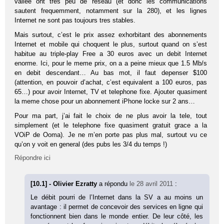
vallee ont tres peu de reseau (et donc les communications
sautent frequemment, notamment sur la 280), et les lignes
Internet ne sont pas toujours tres stables.
Mais surtout, c’est le prix assez exhorbitant des abonnements
Internet et mobile qui choquent le plus, surtout quand on s’est
habitue au triple-play Free a 30 euros avec un debit Internet
enorme. Ici, pour le meme prix, on a a peine mieux que 1.5 Mb/s
en debit descendant… Au bas mot, il faut depenser $100
(attention, en pouvoir d’achat, c’est equivalent a 100 euros, pas
65…) pour avoir Internet, TV et telephone fixe. Ajouter quasiment
la meme chose pour un abonnement iPhone locke sur 2 ans…
Pour ma part, j’ai fait le choix de ne plus avoir la tele, tout
simplement (et le telephone fixe quasiment gratuit grace a la
VOiP de Ooma). Je ne m’en porte pas plus mal, surtout vu ce
qu’on y voit en general (des pubs les 3/4 du temps !)
Répondre ici
[10.1] - Olivier Ezratty
a répondu
le 28 avril 2011
:
Le débit pourri de l’Internet dans la SV a au moins un
avantage : il permet de concevoir des services en ligne qui
fonctionnent bien dans le monde entier. De leur côté, les