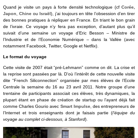
Quand je visite un pays à forte densité technologique (cf
Corée,
Japon
,
Chine
ou
Israël
), j’ai toujours en tête l’obsession d’en tirer
des bonnes pratiques à répliquer en France. En triant le bon grain
de l’ivraie. Ce voyage n’y fera pas exception, d’autant plus qu’il
suivait d’une semaine un voyage d’Eric Besson – Ministre de
l’Industrie et de l’Economie Numérique – dans la Vallée (avec
notamment Facebook, Twitter, Google et Netflix).
Le format du voyage
Cette visite de 2007 était “pré-Lehmann” comme on dit. La crise et
la reprise sont passées par là. D’où l’intérêt de cette nouvelle visite
dite “French Siliconnection” organisée par mes élèves de l’Ecole
Centrale la semaine du 16 au 23 avril 2011. Notre groupe d’une
trentaine de participants associait ces élèves, très dynamiques, la
plupart étant en phase de création de startup ou l’ayant déjà fait
comme Charles Gourio avec
Smart Impulse
, des entrepreneurs de
l’Internet et trois enseignants dont je faisais partie (
l’équipe du
voyage au complet ci-dessous, à Stanford
).