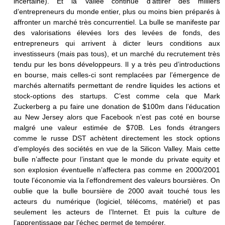
incertaine). Et la Vallée continue d’attirer des milliers
d’entrepreneurs du monde entier, plus ou moins bien préparés à
affronter un marché très concurrentiel. La bulle se manifeste par
des valorisations élevées lors des levées de fonds, des
entrepreneurs qui arrivent à dicter leurs conditions aux
investisseurs (mais pas tous), et un marché du recrutement très
tendu pur les bons développeurs. Il y a très peu d’introductions
en bourse, mais celles-ci sont remplacées par l’émergence de
marchés alternatifs permettant de rendre liquides les actions et
stock-options des startups. C’est comme cela que Mark
Zuckerberg a pu faire une donation de $100m dans l’éducation
au New Jersey alors que Facebook n’est pas coté en bourse
malgré une valeur estimée de $70B. Les fonds étrangers
comme le russe DST achètent directement les stock options
d’employés des sociétés en vue de la Silicon Valley. Mais cette
bulle n’affecte pour l’instant que le monde du private equity et
son explosion éventuelle n’affectera pas comme en 2000/2001
toute l’économie via la l’effondrement des valeurs boursières. On
oublie que la bulle boursière de 2000 avait touché tous les
acteurs du numérique (logiciel, télécoms, matériel) et pas
seulement les acteurs de l’Internet. Et puis la culture de
l’apprentissage par l’échec permet de tempérer.