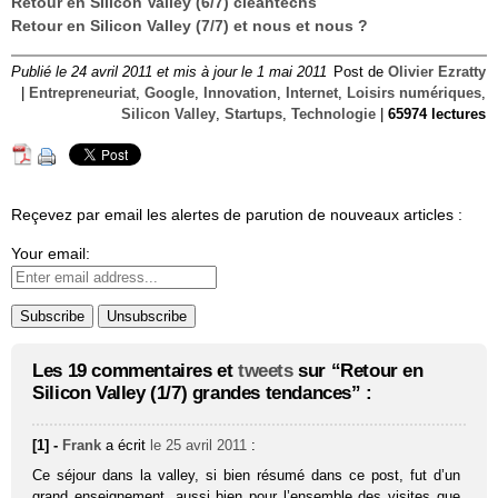
Retour en Silicon Valley (6/7) cleantechs
Retour en Silicon Valley (7/7) et nous et nous ?
Publié le 24 avril 2011 et mis à jour le 1 mai 2011
Post de
Olivier Ezratty
|
Entrepreneuriat
,
Google
,
Innovation
,
Internet
,
Loisirs numériques
,
Silicon Valley
,
Startups
,
Technologie
|
65974 lectures
Reçevez par email les alertes de parution de nouveaux articles :
Your email:
Les 19 commentaires et
tweets
sur “Retour en
Silicon Valley (1/7) grandes tendances” :
[1] -
Frank
a écrit
le 25 avril 2011
:
Ce séjour dans la valley, si bien résumé dans ce post, fut d’un
grand enseignement, aussi bien pour l’ensemble des visites que