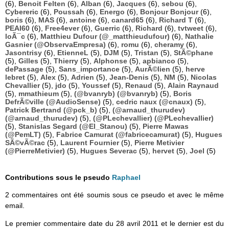
(6),
Benoit Felten
(6),
Alban
(6),
Jacques
(6),
sebou
(6),
Cybereric
(6),
Poussah
(6),
Energo
(6),
Bonjour Bonjour
(6),
boris
(6),
MAS
(6),
antoine
(6),
canard65
(6),
Richard T
(6),
PEAI60
(6),
Free4ever
(6),
Guerric
(6),
Richard
(6),
tvtweet
(6),
loÃ¯c
(6),
Matthieu Dufour (@_matthieudufour)
(6),
Nathalie
Gasnier (@ObservaEmpresa)
(6),
romu
(6),
cheramy
(6),
Jasontrisy
(6),
EtienneL
(5),
DJM
(5),
Tristan
(5),
StÃ©phane
(5),
Gilles
(5),
Thierry
(5),
Alphonse
(5),
apbianco
(5),
dePassage
(5),
Sans_importance
(5),
AurÃ©lien
(5),
herve
lebret
(5),
Alex
(5),
Adrien
(5),
Jean-Denis
(5),
NM
(5),
Nicolas
Chevallier
(5),
jdo
(5),
Youssef
(5),
Renaud
(5),
Alain Raynaud
(5),
mmathieum
(5),
(@bvanryb) (@bvanryb)
(5),
Boris
DefrÃ©ville (@AudioSense)
(5),
cedric naux (@cnaux)
(5),
Patrick Bertrand (@pck_b)
(5),
(@arnaud_thurudev)
(@arnaud_thurudev)
(5),
(@PLechevallier) (@PLechevallier)
(5),
Stanislas Segard (@El_Stanou)
(5),
Pierre Mawas
(@PemLT)
(5),
Fabrice Camurat (@fabricecamurat)
(5),
Hugues
SÃ©vÃ©rac
(5),
Laurent Fournier
(5),
Pierre Metivier
(@PierreMetivier)
(5),
Hugues Severac
(5),
hervet
(5),
Joel
(5)
Contributions sous le pseudo
Raphael
2 commentaires ont été soumis sous ce pseudo et avec le même
email.
Le premier commentaire date du 28 avril 2011 et le dernier est du