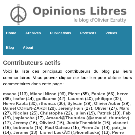
Home
Archives
Publications
Podcasts
Videos
Blog
About
Contributeurs actifs
Voici la liste des principaux contributeurs du blog par leurs
commentaires. Vous pouvez cliquer sur leur lien pour obtenir leurs
commentaires dans cette page :
macha
(113),
Michel Nizon
(96),
Pierre
(85),
Fabien
(66),
herve
(66),
leafar
(44),
guillaume
(42),
Laurent
(40),
philippe
(32),
Herve Kabla
(30),
rthomas
(30),
Sylvain
(29),
Olivier Auber
(29),
Daniel COHEN-ZARDI
(28),
Jeremy Fain
(27),
Olivier
(27),
Marc
(27),
Nicolas
(25),
Christophe
(22),
julien
(19),
Patrick
(19),
Fab
(19),
jmplanche
(17),
Arnaud@Thurudev (@arnaud_thurudev)
(17),
Jeremy
(16),
OlivierJ
(16),
JustinThemiddle
(16),
vicnent
(16),
bobonofx
(15),
Paul Gateau
(15),
Pierre Jol
(14),
patr_ix
(14),
Jerome
(13),
Lionel LaskÃ© (@lionellaske)
(13),
Pierre