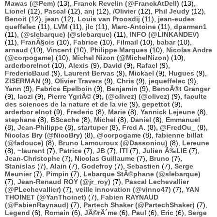
Mawas (@Pem)
(13),
Franck Revelin (@FranckAtDell)
(13),
Lionel
(12),
Pascal
(12),
anj
(12),
/Olivier
(12),
Phil Jeudy
(12),
Benoit
(12),
jean
(12),
Louis van Proosdij
(11),
jean-eudes
queffelec
(11),
LVM
(11),
jlc
(11),
Marc-Antoine
(11),
dparmen1
(11),
(@slebarque) (@slebarque)
(11),
INFO (@LINKANDEV)
(11),
FranÃ§ois
(10),
Fabrice
(10),
Filmail
(10),
babar
(10),
arnaud
(10),
Vincent
(10),
Philippe Marques
(10),
Nicolas Andre
(@corpogame)
(10),
Michel Nizon (@MichelNizon)
(10),
arderborelnot
(10),
Alexis
(9),
David
(9),
Rafael
(9),
FredericBaud
(9),
Laurent Bervas
(9),
Mickael
(9),
Hugues
(9),
ZISERMAN
(9),
Olivier Travers
(9),
Chris
(9),
jequeffelec
(9),
Yann
(9),
Fabrice Epelboin
(9),
Benjamin
(9),
BenoÃ®t Granger
(9),
laozi
(9),
Pierre YgriÃ©
(9),
(@olivez) (@olivez)
(9),
faculte
des sciences de la nature et de la vie
(9),
gepettot
(9),
arderbor elnot
(9),
Frederic
(8),
Marie
(8),
Yannick Lejeune
(8),
stephane
(8),
BScache
(8),
Michel
(8),
Daniel
(8),
Emmanuel
(8),
Jean-Philippe
(8),
startuper
(8),
Fred A.
(8),
@FredOu_
(8),
Nicolas Bry (@NicoBry)
(8),
@corpogame
(8),
fabienne billat
(@fadouce)
(8),
Bruno Lamouroux (@Dassoniou)
(8),
Lereune
(8),
~laurent
(7),
Patrice
(7),
JB
(7),
ITI
(7),
Julien Ã‰LIE
(7),
Jean-Christophe
(7),
Nicolas Guillaume
(7),
Bruno
(7),
Stanislas
(7),
Alain
(7),
Godefroy
(7),
Sebastien
(7),
Serge
Meunier
(7),
Pimpin
(7),
Lebarque StÃ©phane (@slebarque)
(7),
Jean-Renaud ROY (@jr_roy)
(7),
Pascal Lechevallier
(@PLechevallier)
(7),
veille innovation (@vinno47)
(7),
YAN
THOINET (@YanThoinet)
(7),
Fabien RAYNAUD
(@FabienRaynaud)
(7),
Partech Shaker (@PartechShaker)
(7),
Legend
(6),
Romain
(6),
JÃ©rÃ´me
(6),
Paul
(6),
Eric
(6),
Serge