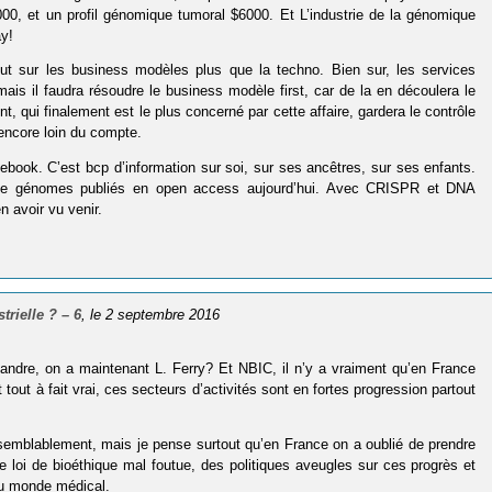
000, et un profil génomique tumoral $6000. Et L’industrie de la génomique
ay!
ut sur les business modèles plus que la techno. Bien sur, les services
is il faudra résoudre le business modèle first, car de la en découlera le
, qui finalement est le plus concerné par cette affaire, gardera le contrôle
 encore loin du compte.
ook. C’est bcp d’information sur soi, sur ses ancêtres, sur ses enfants.
e de génomes publiés en open access aujourd’hui. Avec CRISPR et DNA
n avoir vu venir.
trielle ? – 6
, le 2 septembre 2016
andre, on a maintenant L. Ferry? Et NBIC, il n’y a vraiment qu’en France
 tout à fait vrai, ces secteurs d’activités sont en fortes progression partout
isemblablement, mais je pense surtout qu’en France on a oublié de prendre
e loi de bioéthique mal foutue, des politiques aveugles sur ces progrès et
du monde médical.