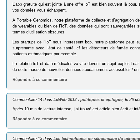
L’app gratuite qui est jointe à une offre IoT est bien souvent là pou
vos données vous échappent.
A Portable Genomics, notre plateforme de collecte et d’agrégation d
de wearables ou bien de l’IoT, des données qui sont sauvegardées sur
termes d’utilisation obscures.
Les startups de l’IoT nous interessent bcp, notre plateforme peut leu
surprenante avec l’état de santé, cf les détecteurs de fumée connect
patients asthmatiques par exemple.
La relation IoT et data médicales va vite devenir un sujet explosif c
de cette masse de nouvelles données soudainement accessibles? un a
Répondre à ce commentaire
Commentaire 14 dans
LeWeb 2013 : politiques et épilogue
, le 26 d
Après 10 min de lecture internse, j’ai trouvé cet article bien écrit et 
Répondre à ce commentaire
Commentaire 13 dans
Les technologies de séquençage du génome