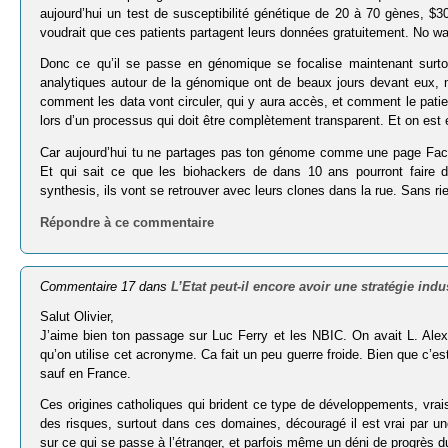
aujourd’hui un test de susceptibilité génétique de 20 à 70 gènes, $3
voudrait que ces patients partagent leurs données gratuitement. No w
Donc ce qu’il se passe en génomique se focalise maintenant surto
analytiques autour de la génomique ont de beaux jours devant eux, ma
comment les data vont circuler, qui y aura accès, et comment le patient
lors d’un processus qui doit être complètement transparent. Et on est
Car aujourd’hui tu ne partages pas ton génome comme une page Faceb
Et qui sait ce que les biohackers de dans 10 ans pourront fair
synthesis, ils vont se retrouver avec leurs clones dans la rue. Sans rie
Répondre à ce commentaire
Commentaire 17 dans
L’Etat peut-il encore avoir une stratégie indus
Salut Olivier,
J’aime bien ton passage sur Luc Ferry et les NBIC. On avait L. Alex
qu’on utilise cet acronyme. Ca fait un peu guerre froide. Bien que c’est
sauf en France.
Ces origines catholiques qui brident ce type de développements, vra
des risques, surtout dans ces domaines, découragé il est vrai par un
sur ce qui se passe à l’étranger, et parfois même un déni de progrès 