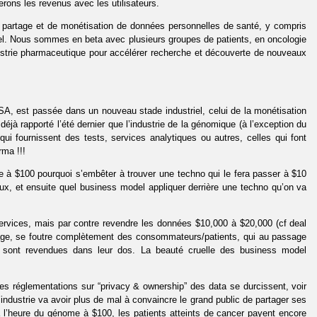
erons les revenus avec les utilisateurs.
 partage et de monétisation de données personnelles de santé, y compris
. Nous sommes en beta avec plusieurs groupes de patients, en oncologie
ustrie pharmaceutique pour accélérer recherche et découverte de nouveaux
USA, est passée dans un nouveau stade industriel, celui de la monétisation
jà rapporté l’été dernier que l’industrie de la génomique (à l’exception du
qui fournissent des tests, services analytiques ou autres, celles qui font
rma !!!
e à $100 pourquoi s’embêter à trouver une techno qui le fera passer à $10
ux, et ensuite quel business model appliquer derrière une techno qu’on va
services, mais par contre revendre les données $10,000 à $20,000 (cf deal
sage, se foutre complètement des consommateurs/patients, qui au passage
 sont revendues dans leur dos. La beauté cruelle des business model
 les réglementations sur “privacy & ownership” des data se durcissent, voir
dustrie va avoir plus de mal à convaincre le grand public de partager ses
 l’heure du génome à $100, les patients atteints de cancer payent encore