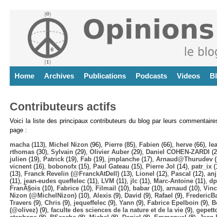
Home
Archives
Publications
Podcasts
Videos
B
Contributeurs actifs
Voici la liste des principaux contributeurs du blog par leurs commentair
page :
macha
(113),
Michel Nizon
(96),
Pierre
(85),
Fabien
(66),
herve
(66),
lea
rthomas
(30),
Sylvain
(29),
Olivier Auber
(29),
Daniel COHEN-ZARDI
(2
julien
(19),
Patrick
(19),
Fab
(19),
jmplanche
(17),
Arnaud@Thurudev (
vicnent
(16),
bobonofx
(15),
Paul Gateau
(15),
Pierre Jol
(14),
patr_ix
(
(13),
Franck Revelin (@FranckAtDell)
(13),
Lionel
(12),
Pascal
(12),
anj
(11),
jean-eudes queffelec
(11),
LVM
(11),
jlc
(11),
Marc-Antoine
(11),
dp
FranÃ§ois
(10),
Fabrice
(10),
Filmail
(10),
babar
(10),
arnaud
(10),
Vinc
Nizon (@MichelNizon)
(10),
Alexis
(9),
David
(9),
Rafael
(9),
FredericB
Travers
(9),
Chris
(9),
jequeffelec
(9),
Yann
(9),
Fabrice Epelboin
(9),
B
(@olivez)
(9),
faculte des sciences de la nature et de la vie
(9),
gepett