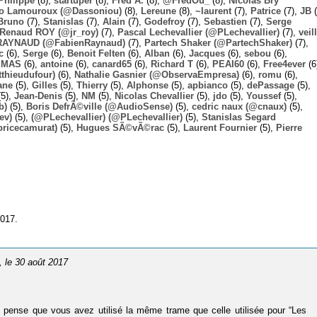
Philippe
(8),
startuper
(8),
Fred A.
(8),
@FredOu_
(8),
Nicolas Bry
o Lamouroux (@Dassoniou)
(8),
Lereune
(8),
~laurent
(7),
Patrice
(7),
JB
(
Bruno
(7),
Stanislas
(7),
Alain
(7),
Godefroy
(7),
Sebastien
(7),
Serge
-Renaud ROY (@jr_roy)
(7),
Pascal Lechevallier (@PLechevallier)
(7),
veil
RAYNAUD (@FabienRaynaud)
(7),
Partech Shaker (@PartechShaker)
(7),
c
(6),
Serge
(6),
Benoit Felten
(6),
Alban
(6),
Jacques
(6),
sebou
(6),
,
MAS
(6),
antoine
(6),
canard65
(6),
Richard T
(6),
PEAI60
(6),
Free4ever
(6
thieudufour)
(6),
Nathalie Gasnier (@ObservaEmpresa)
(6),
romu
(6),
ane
(5),
Gilles
(5),
Thierry
(5),
Alphonse
(5),
apbianco
(5),
dePassage
(5),
5),
Jean-Denis
(5),
NM
(5),
Nicolas Chevallier
(5),
jdo
(5),
Youssef
(5),
b)
(5),
Boris DefrÃ©ville (@AudioSense)
(5),
cedric naux (@cnaux)
(5),
ev)
(5),
(@PLechevallier) (@PLechevallier)
(5),
Stanislas Segard
bricecamurat)
(5),
Hugues SÃ©vÃ©rac
(5),
Laurent Fournier
(5),
Pierre
2017.
, le 30 août 2017
je pense que vous avez utilisé la même trame que celle utilisée pour “Les