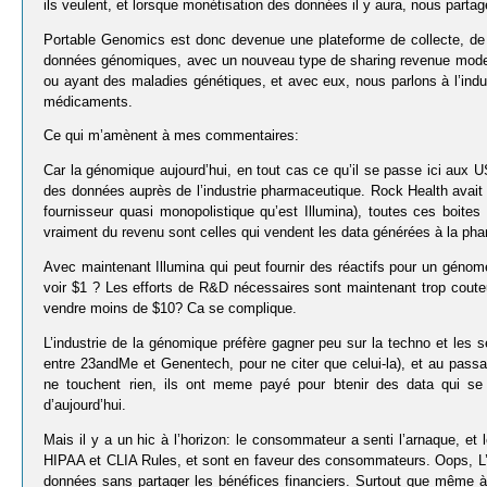
ils veulent, et lorsque monétisation des données il y aura, nous partag
Portable Genomics est donc devenue une plateforme de collecte, de
données génomiques, avec un nouveau type de sharing revenue model
ou ayant des maladies génétiques, et avec eux, nous parlons à l’ind
médicaments.
Ce qui m’amènent à mes commentaires:
Car la génomique aujourd’hui, en tout cas ce qu’il se passe ici aux 
des données auprès de l’industrie pharmaceutique. Rock Health avait dé
fournisseur quasi monopolistique qu’est Illumina), toutes ces boites 
vraiment du revenu sont celles qui vendent les data générées à la pha
Avec maintenant Illumina qui peut fournir des réactifs pour un génom
voir $1 ? Les efforts de R&D nécessaires sont maintenant trop coute
vendre moins de $10? Ca se complique.
L’industrie de la génomique préfère gagner peu sur la techno et les 
entre 23andMe et Genentech, pour ne citer que celui-la), et au pas
ne touchent rien, ils ont meme payé pour btenir des data qui se
d’aujourd’hui.
Mais il y a un hic à l’horizon: le consommateur a senti l’arnaque, et
HIPAA et CLIA Rules, et sont en faveur des consommateurs. Oops, L’in
données sans partager les bénéfices financiers. Surtout que même à