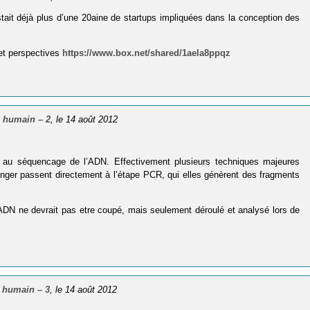
listait déjà plus d’une 20aine de startups impliquées dans la conception des
et perspectives
https://www.box.net/shared/1aela8ppqz
 humain – 2
, le 14 août 2012
au séquencage de l’ADN. Effectivement plusieurs techniques majeures
anger passent directement à l’étape PCR, qui elles génèrent des fragments
l’ADN ne devrait pas etre coupé, mais seulement déroulé et analysé lors de
 humain – 3
, le 14 août 2012