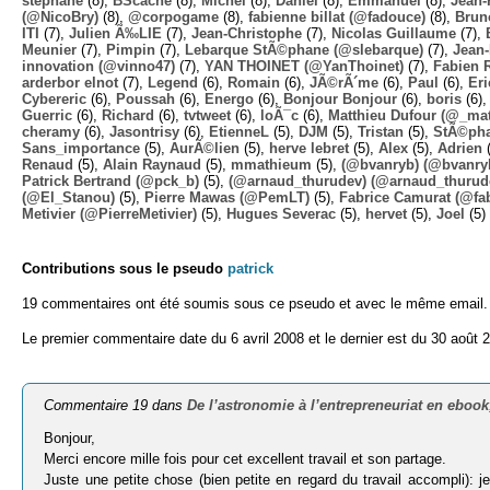
stephane
(8),
BScache
(8),
Michel
(8),
Daniel
(8),
Emmanuel
(8),
Jean-
(@NicoBry)
(8),
@corpogame
(8),
fabienne billat (@fadouce)
(8),
Brun
ITI
(7),
Julien Ã‰LIE
(7),
Jean-Christophe
(7),
Nicolas Guillaume
(7),
Meunier
(7),
Pimpin
(7),
Lebarque StÃ©phane (@slebarque)
(7),
Jean
innovation (@vinno47)
(7),
YAN THOINET (@YanThoinet)
(7),
Fabien 
arderbor elnot
(7),
Legend
(6),
Romain
(6),
JÃ©rÃ´me
(6),
Paul
(6),
Eri
Cybereric
(6),
Poussah
(6),
Energo
(6),
Bonjour Bonjour
(6),
boris
(6)
Guerric
(6),
Richard
(6),
tvtweet
(6),
loÃ¯c
(6),
Matthieu Dufour (@_mat
cheramy
(6),
Jasontrisy
(6),
EtienneL
(5),
DJM
(5),
Tristan
(5),
StÃ©ph
Sans_importance
(5),
AurÃ©lien
(5),
herve lebret
(5),
Alex
(5),
Adrien
(
Renaud
(5),
Alain Raynaud
(5),
mmathieum
(5),
(@bvanryb) (@bvanry
Patrick Bertrand (@pck_b)
(5),
(@arnaud_thurudev) (@arnaud_thurud
(@El_Stanou)
(5),
Pierre Mawas (@PemLT)
(5),
Fabrice Camurat (@fa
Metivier (@PierreMetivier)
(5),
Hugues Severac
(5),
hervet
(5),
Joel
(5)
Contributions sous le pseudo
patrick
19 commentaires ont été soumis sous ce pseudo et avec le même email.
Le premier commentaire date du 6 avril 2008 et le dernier est du 30 août 
Commentaire 19 dans
De l’astronomie à l’entrepreneuriat en ebook
Bonjour,
Merci encore mille fois pour cet excellent travail et son partage.
Juste une petite chose (bien petite en regard du travail accompli): 