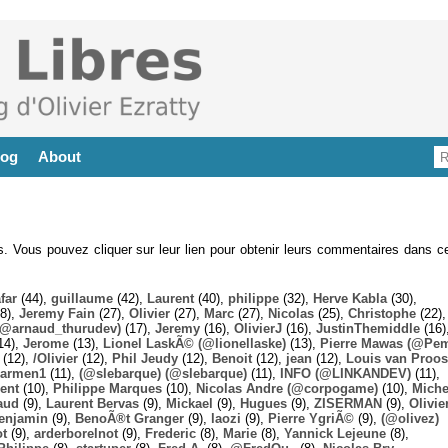
log
About
es. Vous pouvez cliquer sur leur lien pour obtenir leurs commentaires dans ce
far
(44),
guillaume
(42),
Laurent
(40),
philippe
(32),
Herve Kabla
(30),
8),
Jeremy Fain
(27),
Olivier
(27),
Marc
(27),
Nicolas
(25),
Christophe
(22),
@arnaud_thurudev)
(17),
Jeremy
(16),
OlivierJ
(16),
JustinThemiddle
(16)
14),
Jerome
(13),
Lionel LaskÃ© (@lionellaske)
(13),
Pierre Mawas (@Pe
(12),
/Olivier
(12),
Phil Jeudy
(12),
Benoit
(12),
jean
(12),
Louis van Proos
armen1
(11),
(@slebarque) (@slebarque)
(11),
INFO (@LINKANDEV)
(11),
ent
(10),
Philippe Marques
(10),
Nicolas Andre (@corpogame)
(10),
Miche
aud
(9),
Laurent Bervas
(9),
Mickael
(9),
Hugues
(9),
ZISERMAN
(9),
Olivie
enjamin
(9),
BenoÃ®t Granger
(9),
laozi
(9),
Pierre YgriÃ©
(9),
(@olivez)
ot
(9),
arderborelnot
(9),
Frederic
(8),
Marie
(8),
Yannick Lejeune
(8),