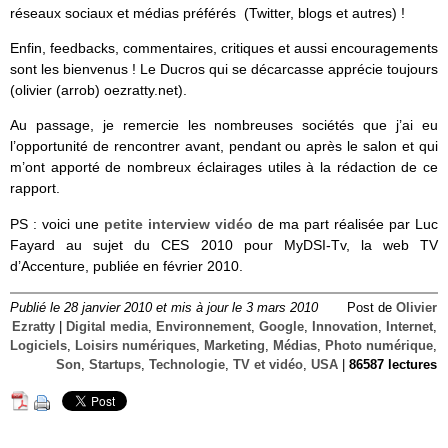
réseaux sociaux et médias préférés (Twitter, blogs et autres) !
Enfin, feedbacks, commentaires, critiques et aussi encouragements
sont les bienvenus ! Le Ducros qui se décarcasse apprécie toujours
(olivier (arrob) oezratty.net).
Au passage, je remercie les nombreuses sociétés que j’ai eu
l’opportunité de rencontrer avant, pendant ou après le salon et qui
m’ont apporté de nombreux éclairages utiles à la rédaction de ce
rapport.
PS : voici une
petite interview vidéo
de ma part réalisée par Luc
Fayard au sujet du CES 2010 pour MyDSI-Tv, la web TV
d’Accenture, publiée en février 2010.
Publié le 28 janvier 2010 et mis à jour le 3 mars 2010
Post de
Olivier
Ezratty
|
Digital media
,
Environnement
,
Google
,
Innovation
,
Internet
,
Logiciels
,
Loisirs numériques
,
Marketing
,
Médias
,
Photo numérique
,
Son
,
Startups
,
Technologie
,
TV et vidéo
,
USA
|
86587 lectures