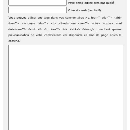
Votre email, qui ne sera pas publié
Votre site web (facultatif)
Vous pouvez utiliser ces tags dans vos commentaires :<a href="" title=""> <abbr
title=""> <acronym title=""> <b> <blockquote cite=""> <cite> <code> <del
datetime=""> <em> <i> <q cite=""> <s> <strike> <strong> , sachant qu'une
prévisualisation de votre commentaire est disponible en bas de page après le
captcha.