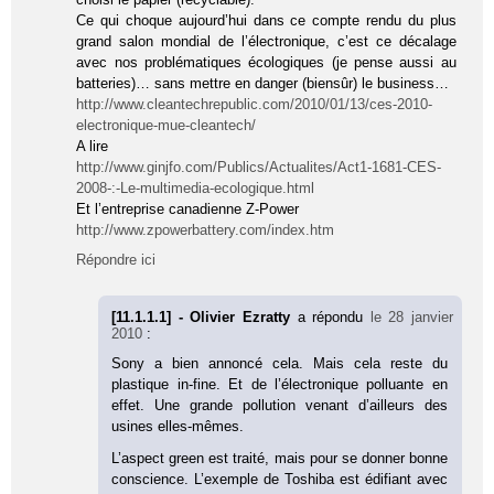
Ce qui choque aujourd’hui dans ce compte rendu du plus
grand salon mondial de l’électronique, c’est ce décalage
avec nos problématiques écologiques (je pense aussi au
batteries)… sans mettre en danger (biensûr) le business…
http://www.cleantechrepublic.com/2010/01/13/ces-2010-
electronique-mue-cleantech/
A lire
http://www.ginjfo.com/Publics/Actualites/Act1-1681-CES-
2008-:-Le-multimedia-ecologique.html
Et l’entreprise canadienne Z-Power
http://www.zpowerbattery.com/index.htm
Répondre ici
[11.1.1.1] - Olivier Ezratty
a répondu
le 28 janvier
2010
:
Sony a bien annoncé cela. Mais cela reste du
plastique in-fine. Et de l’électronique polluante en
effet. Une grande pollution venant d’ailleurs des
usines elles-mêmes.
L’aspect green est traité, mais pour se donner bonne
conscience. L’exemple de Toshiba est édifiant avec