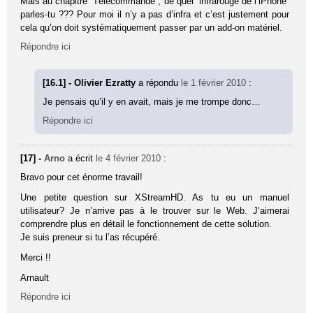
Mais au chapitre “Télécommande”, de quel “infrarouge de l’iPhone”
parles-tu ??? Pour moi il n’y a pas d’infra et c’est justement pour
cela qu’on doit systématiquement passer par un add-on matériel.
Répondre ici
[16.1] - Olivier Ezratty
a répondu
le 1 février 2010
:
Je pensais qu’il y en avait, mais je me trompe donc…
Répondre ici
[17] -
Arno
a écrit
le 4 février 2010
:
Bravo pour cet énorme travail!
Une petite question sur XStreamHD. As tu eu un manuel
utilisateur? Je n’arrive pas à le trouver sur le Web. J’aimerai
comprendre plus en détail le fonctionnement de cette solution.
Je suis preneur si tu l’as récupéré.
Merci !!
Arnault
Répondre ici