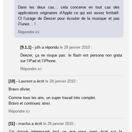
Dans les deux cas… cela concerne en tout cas des
applications originaires d’Apple ce qui est assez limitatif.
Cf l’usage de Deezer pour écouter de la musique et pas
iTunes… !
Répondre ici
[9.1.1] -
jdh
a répondu
le 28 janvier 2010
:
Deezer, ça ne risque pas: le flash est persona non grata
sur l’iPad et l’iPhone.
Répondre ici
[10] -
Laurent
a écrit
le 28 janvier 2010
:
Bravo olivier,
Comme tous les ans, un super travail très complet.
Bravo et continuez ainsi.
Répondre ici
[11] -
macha
a écrit
le 28 janvier 2010
:
J’ai trouvé interessant tout ce que vous avez écrit sur la