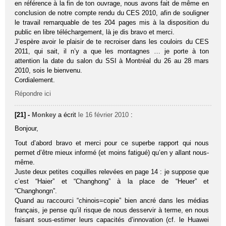
en référence à la fin de ton ouvrage, nous avons fait de même en
conclusion de notre compte rendu du CES 2010, afin de souligner
le travail remarquable de tes 204 pages mis à la disposition du
public en libre téléchargement, là je dis bravo et merci.
J’espère avoir le plaisir de te recroiser dans les couloirs du CES
2011, qui sait, il n’y a que les montagnes … je porte à ton
attention la date du salon du SSI à Montréal du 26 au 28 mars
2010, sois le bienvenu.
Cordialement.
Répondre ici
[21] -
Monkey
a écrit
le 16 février 2010
:
Bonjour,
Tout d’abord bravo et merci pour ce superbe rapport qui nous
permet d’être mieux informé (et moins fatigué) qu’en y allant nous-
même.
Juste deux petites coquilles relevées en page 14 : je suppose que
c’est “Haier” et “Changhong” à la place de “Heuer” et
“Changhongn”.
Quand au raccourci “chinois=copie” bien ancré dans les médias
français, je pense qu’il risque de nous desservir à terme, en nous
faisant sous-estimer leurs capacités d’innovation (cf. le Huawei