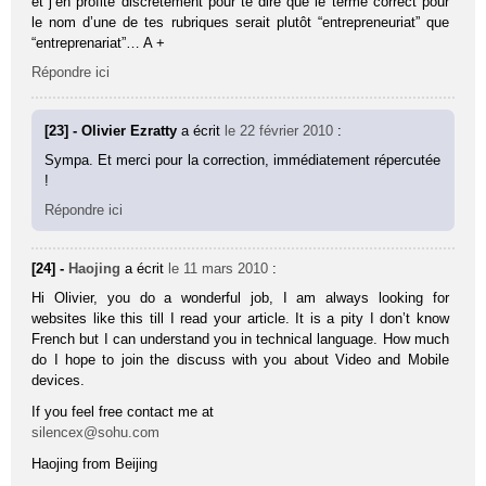
et j’en profite discrètement pour te dire que le terme correct pour
le nom d’une de tes rubriques serait plutôt “entrepreneuriat” que
“entreprenariat”… A +
Répondre ici
[23] - Olivier Ezratty
a écrit
le 22 février 2010
:
Sympa. Et merci pour la correction, immédiatement répercutée
!
Répondre ici
[24] -
Haojing
a écrit
le 11 mars 2010
:
Hi Olivier, you do a wonderful job, I am always looking for
websites like this till I read your article. It is a pity I don’t know
French but I can understand you in technical language. How much
do I hope to join the discuss with you about Video and Mobile
devices.
If you feel free contact me at
silencex@sohu.com
Haojing from Beijing