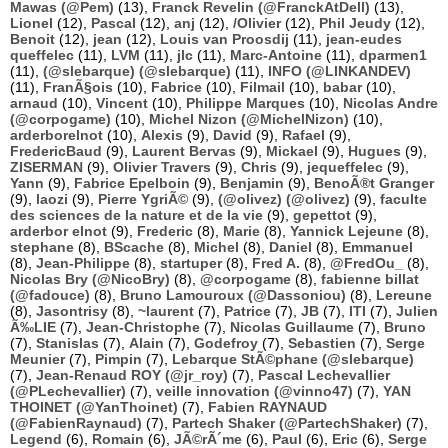
Mawas (@Pem)
(13),
Franck Revelin (@FranckAtDell)
(13),
Lionel
(12),
Pascal
(12),
anj
(12),
/Olivier
(12),
Phil Jeudy
(12),
Benoit
(12),
jean
(12),
Louis van Proosdij
(11),
jean-eudes
queffelec
(11),
LVM
(11),
jlc
(11),
Marc-Antoine
(11),
dparmen1
(11),
(@slebarque) (@slebarque)
(11),
INFO (@LINKANDEV)
(11),
FranÃ§ois
(10),
Fabrice
(10),
Filmail
(10),
babar
(10),
arnaud
(10),
Vincent
(10),
Philippe Marques
(10),
Nicolas Andre
(@corpogame)
(10),
Michel Nizon (@MichelNizon)
(10),
arderborelnot
(10),
Alexis
(9),
David
(9),
Rafael
(9),
FredericBaud
(9),
Laurent Bervas
(9),
Mickael
(9),
Hugues
(9),
ZISERMAN
(9),
Olivier Travers
(9),
Chris
(9),
jequeffelec
(9),
Yann
(9),
Fabrice Epelboin
(9),
Benjamin
(9),
BenoÃ®t Granger
(9),
laozi
(9),
Pierre YgriÃ©
(9),
(@olivez) (@olivez)
(9),
faculte
des sciences de la nature et de la vie
(9),
gepettot
(9),
arderbor elnot
(9),
Frederic
(8),
Marie
(8),
Yannick Lejeune
(8),
stephane
(8),
BScache
(8),
Michel
(8),
Daniel
(8),
Emmanuel
(8),
Jean-Philippe
(8),
startuper
(8),
Fred A.
(8),
@FredOu_
(8),
Nicolas Bry (@NicoBry)
(8),
@corpogame
(8),
fabienne billat
(@fadouce)
(8),
Bruno Lamouroux (@Dassoniou)
(8),
Lereune
(8),
Jasontrisy
(8),
~laurent
(7),
Patrice
(7),
JB
(7),
ITI
(7),
Julien
Ã‰LIE
(7),
Jean-Christophe
(7),
Nicolas Guillaume
(7),
Bruno
(7),
Stanislas
(7),
Alain
(7),
Godefroy
(7),
Sebastien
(7),
Serge
Meunier
(7),
Pimpin
(7),
Lebarque StÃ©phane (@slebarque)
(7),
Jean-Renaud ROY (@jr_roy)
(7),
Pascal Lechevallier
(@PLechevallier)
(7),
veille innovation (@vinno47)
(7),
YAN
THOINET (@YanThoinet)
(7),
Fabien RAYNAUD
(@FabienRaynaud)
(7),
Partech Shaker (@PartechShaker)
(7),
Legend
(6),
Romain
(6),
JÃ©rÃ´me
(6),
Paul
(6),
Eric
(6),
Serge