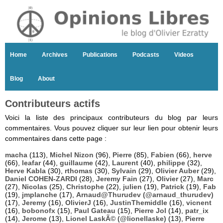
Home
Archives
Publications
Podcasts
Videos
Blog
About
Contributeurs actifs
Voici la liste des principaux contributeurs du blog par leurs
commentaires. Vous pouvez cliquer sur leur lien pour obtenir leurs
commentaires dans cette page :
macha
(113),
Michel Nizon
(96),
Pierre
(85),
Fabien
(66),
herve
(66),
leafar
(44),
guillaume
(42),
Laurent
(40),
philippe
(32),
Herve Kabla
(30),
rthomas
(30),
Sylvain
(29),
Olivier Auber
(29),
Daniel COHEN-ZARDI
(28),
Jeremy Fain
(27),
Olivier
(27),
Marc
(27),
Nicolas
(25),
Christophe
(22),
julien
(19),
Patrick
(19),
Fab
(19),
jmplanche
(17),
Arnaud@Thurudev (@arnaud_thurudev)
(17),
Jeremy
(16),
OlivierJ
(16),
JustinThemiddle
(16),
vicnent
(16),
bobonofx
(15),
Paul Gateau
(15),
Pierre Jol
(14),
patr_ix
(14),
Jerome
(13),
Lionel LaskÃ© (@lionellaske)
(13),
Pierre