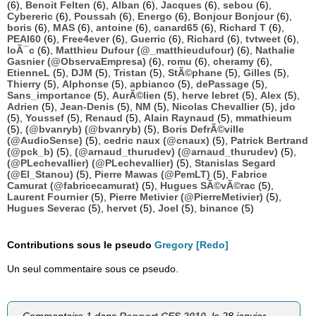
(6),
Benoit Felten
(6),
Alban
(6),
Jacques
(6),
sebou
(6),
Cybereric
(6),
Poussah
(6),
Energo
(6),
Bonjour Bonjour
(6),
boris
(6),
MAS
(6),
antoine
(6),
canard65
(6),
Richard T
(6),
PEAI60
(6),
Free4ever
(6),
Guerric
(6),
Richard
(6),
tvtweet
(6),
loÃ¯c
(6),
Matthieu Dufour (@_matthieudufour)
(6),
Nathalie
Gasnier (@ObservaEmpresa)
(6),
romu
(6),
cheramy
(6),
EtienneL
(5),
DJM
(5),
Tristan
(5),
StÃ©phane
(5),
Gilles
(5),
Thierry
(5),
Alphonse
(5),
apbianco
(5),
dePassage
(5),
Sans_importance
(5),
AurÃ©lien
(5),
herve lebret
(5),
Alex
(5),
Adrien
(5),
Jean-Denis
(5),
NM
(5),
Nicolas Chevallier
(5),
jdo
(5),
Youssef
(5),
Renaud
(5),
Alain Raynaud
(5),
mmathieum
(5),
(@bvanryb) (@bvanryb)
(5),
Boris DefrÃ©ville
(@AudioSense)
(5),
cedric naux (@cnaux)
(5),
Patrick Bertrand
(@pck_b)
(5),
(@arnaud_thurudev) (@arnaud_thurudev)
(5),
(@PLechevallier) (@PLechevallier)
(5),
Stanislas Segard
(@El_Stanou)
(5),
Pierre Mawas (@PemLT)
(5),
Fabrice
Camurat (@fabricecamurat)
(5),
Hugues SÃ©vÃ©rac
(5),
Laurent Fournier
(5),
Pierre Metivier (@PierreMetivier)
(5),
Hugues Severac
(5),
hervet
(5),
Joel
(5),
binance
(5)
Contributions sous le pseudo
Gregory [Redo]
Un seul commentaire sous ce pseudo.