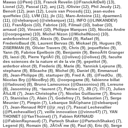
Mawas (@Pem)
(13),
Franck Revelin (@FranckAtDell)
(13),
Lionel
(12),
Pascal
(12),
anj
(12),
/Olivier
(12),
Phil Jeudy
(12),
Benoit
(12),
jean
(12),
Louis van Proosdij
(11),
jean-eudes
queffelec
(11),
LVM
(11),
jlc
(11),
Marc-Antoine
(11),
dparmen1
(11),
(@slebarque) (@slebarque)
(11),
INFO (@LINKANDEV)
(11),
FranÃ§ois
(10),
Fabrice
(10),
Filmail
(10),
babar
(10),
arnaud
(10),
Vincent
(10),
Philippe Marques
(10),
Nicolas Andre
(@corpogame)
(10),
Michel Nizon (@MichelNizon)
(10),
arderborelnot
(10),
Alexis
(9),
David
(9),
Rafael
(9),
FredericBaud
(9),
Laurent Bervas
(9),
Mickael
(9),
Hugues
(9),
ZISERMAN
(9),
Olivier Travers
(9),
Chris
(9),
jequeffelec
(9),
Yann
(9),
Fabrice Epelboin
(9),
Benjamin
(9),
BenoÃ®t Granger
(9),
laozi
(9),
Pierre YgriÃ©
(9),
(@olivez) (@olivez)
(9),
faculte
des sciences de la nature et de la vie
(9),
gepettot
(9),
arderbor elnot
(9),
Frederic
(8),
Marie
(8),
Yannick Lejeune
(8),
stephane
(8),
BScache
(8),
Michel
(8),
Daniel
(8),
Emmanuel
(8),
Jean-Philippe
(8),
startuper
(8),
Fred A.
(8),
@FredOu_
(8),
Nicolas Bry (@NicoBry)
(8),
@corpogame
(8),
fabienne billat
(@fadouce)
(8),
Bruno Lamouroux (@Dassoniou)
(8),
Lereune
(8),
Jasontrisy
(8),
~laurent
(7),
Patrice
(7),
JB
(7),
ITI
(7),
Julien
Ã‰LIE
(7),
Jean-Christophe
(7),
Nicolas Guillaume
(7),
Bruno
(7),
Stanislas
(7),
Alain
(7),
Godefroy
(7),
Sebastien
(7),
Serge
Meunier
(7),
Pimpin
(7),
Lebarque StÃ©phane (@slebarque)
(7),
Jean-Renaud ROY (@jr_roy)
(7),
Pascal Lechevallier
(@PLechevallier)
(7),
veille innovation (@vinno47)
(7),
YAN
THOINET (@YanThoinet)
(7),
Fabien RAYNAUD
(@FabienRaynaud)
(7),
Partech Shaker (@PartechShaker)
(7),
Legend
(6),
Romain
(6),
JÃ©rÃ´me
(6),
Paul
(6),
Eric
(6),
Serge