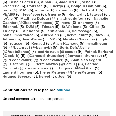
(6),
Benoit Felten
(6),
Alban
(6),
Jacques
(6),
sebou
(6),
Cybereric
(6),
Poussah
(6),
Energo
(6),
Bonjour Bonjour
(6),
boris
(6),
MAS
(6),
antoine
(6),
canard65
(6),
Richard T
(6),
PEAI60
(6),
Free4ever
(6),
Guerric
(6),
Richard
(6),
tvtweet
(6),
loÃ¯c
(6),
Matthieu Dufour (@_matthieudufour)
(6),
Nathalie
Gasnier (@ObservaEmpresa)
(6),
romu
(6),
cheramy
(6),
EtienneL
(5),
DJM
(5),
Tristan
(5),
StÃ©phane
(5),
Gilles
(5),
Thierry
(5),
Alphonse
(5),
apbianco
(5),
dePassage
(5),
Sans_importance
(5),
AurÃ©lien
(5),
herve lebret
(5),
Alex
(5),
Adrien
(5),
Jean-Denis
(5),
NM
(5),
Nicolas Chevallier
(5),
jdo
(5),
Youssef
(5),
Renaud
(5),
Alain Raynaud
(5),
mmathieum
(5),
(@bvanryb) (@bvanryb)
(5),
Boris DefrÃ©ville
(@AudioSense)
(5),
cedric naux (@cnaux)
(5),
Patrick Bertrand
(@pck_b)
(5),
(@arnaud_thurudev) (@arnaud_thurudev)
(5),
(@PLechevallier) (@PLechevallier)
(5),
Stanislas Segard
(@El_Stanou)
(5),
Pierre Mawas (@PemLT)
(5),
Fabrice
Camurat (@fabricecamurat)
(5),
Hugues SÃ©vÃ©rac
(5),
Laurent Fournier
(5),
Pierre Metivier (@PierreMetivier)
(5),
Hugues Severac
(5),
hervet
(5),
Joel
(5)
Contributions sous le pseudo
sduboc
Un seul commentaire sous ce pseudo.