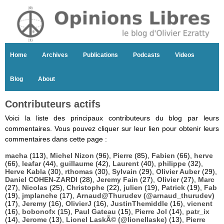
Home
Archives
Publications
Podcasts
Videos
Blog
About
Contributeurs actifs
Voici la liste des principaux contributeurs du blog par leurs
commentaires. Vous pouvez cliquer sur leur lien pour obtenir leurs
commentaires dans cette page :
macha
(113),
Michel Nizon
(96),
Pierre
(85),
Fabien
(66),
herve
(66),
leafar
(44),
guillaume
(42),
Laurent
(40),
philippe
(32),
Herve Kabla
(30),
rthomas
(30),
Sylvain
(29),
Olivier Auber
(29),
Daniel COHEN-ZARDI
(28),
Jeremy Fain
(27),
Olivier
(27),
Marc
(27),
Nicolas
(25),
Christophe
(22),
julien
(19),
Patrick
(19),
Fab
(19),
jmplanche
(17),
Arnaud@Thurudev (@arnaud_thurudev)
(17),
Jeremy
(16),
OlivierJ
(16),
JustinThemiddle
(16),
vicnent
(16),
bobonofx
(15),
Paul Gateau
(15),
Pierre Jol
(14),
patr_ix
(14),
Jerome
(13),
Lionel LaskÃ© (@lionellaske)
(13),
Pierre