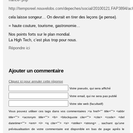
http://tempsreel.nouvelobs.com/depeches/social/20100121.FAP3894/ac
cela laisse songeur… On devrait en tirer des leçons (je pense).
= haute couture, tourisme, gastronomie…
Nos points forts sur le plan mondial.
La High Tech, c’est plus trop pour nous.
Répondre ici
Ajouter un commentaire
Cliquez ici pour annuler cette réponse
Votre pseudo, qui sera affiché
Votre email, qui ne sera pas publié
Votre site web (facultatif)
Vous pouvez utiliser ces tags dans vos commentaires :<a href="" title=""> <abbr
title=""> <acronym title=""> <b> <blockquote cite=""> <cite> <code> <del
datetime=""> <em> <i> <q cite=""> <s> <strike> <strong> , sachant qu'une
prévisualisation de votre commentaire est disponible en bas de page après le