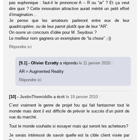
pas euphonique : faut-il le prononcer A – R ou “ar” ? Et ça veut
dire quoi ? Cette innovation attractive aurait mérité un petit effort
d’imagination…
Je pense que les amateurs parleront entre eux de leur
quadricoptère
, ou de leur
parrot
plutôt que de leur “AR”.
On ouvre un concours d’idée pour M. Seydoux ?
Le meilleur nom gagnera un exemplaire de “la chose” ;-))
Répondre ici
[9.1] - Olivier Ezratty
a répondu
le 11 janvier 2010
:
AR = Augmented Reality
Répondre ici
[10] -
JustinThemiddle
a écrit
le 19 janvier 2010
:
C’est vraiment le genre de projet fou qui fait fantasmer tout le
monde mais dont il est difficile de prévoir le succès d’un point de
vue du marché.
Tout le monde souhaite si essayer mais qui seront les acheteurs?
Je serais intéressé de savoir quelle est la cible client visée par