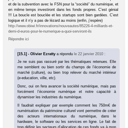
et de la subvention avec le FSN pour la “société” du numérique, et
en même temps investiront dans les fonds propres. C’est génial
!!! La boucle est bouclée et les startups sont bien gardées. C’est
logique et il n’y a pas de lézard au moins (enfin, j’espère)
http://www.obiwi.fr/innovations/nouveautes/85226-4-milliards-et-
demi-d-euros-pour-le-numerique-a-quoi-serviront-ils
Répondre ici
[15.1] - Olivier Ezratty
a répondu
le 22 janvier 2010
:
Je ne suis pas rassuré par les thématiques retenues. Elle
me semblent ou bien sortir du champs de l’économie de
marché (culture), ou bien trop relever du marché intérieur
(e-education, ville, etc).
Donc, oui on fera avancer la société numérique, mais pas
forcément l’économie numérique et notre capacité à
dynamiser les industries du numérique.
Il faudrait expliquer par exemple comment les 750m€ de
numérisation du patrimoine culturel vont permettre de créer
des acteurs internationaux du numérique, dans le
hardware, le software ou les services en ligne. Le fait de
trop définir les secteurs d’allocation de ces fonds va à mon