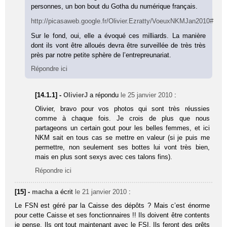
personnes, un bon bout du Gotha du numérique français.
http://picasaweb.google.fr/Olivier.Ezratty/VoeuxNKMJan2010#
Sur le fond, oui, elle a évoqué ces milliards. La manière
dont ils vont être alloués devra être surveillée de très très
près par notre petite sphère de l’entrepreunariat.
Répondre ici
[14.1.1] -
OlivierJ
a répondu
le 25 janvier 2010
:
Olivier, bravo pour vos photos qui sont très réussies
comme à chaque fois. Je crois de plus que nous
partageons un certain gout pour les belles femmes, et ici
NKM sait en tous cas se mettre en valeur (si je puis me
permettre, non seulement ses bottes lui vont très bien,
mais en plus sont sexys avec ces talons fins).
Répondre ici
[15] -
macha
a écrit
le 21 janvier 2010
:
Le FSN est géré par la Caisse des dépôts ? Mais c’est énorme
pour cette Caisse et ses fonctionnaires !! Ils doivent être contents
je pense. Ils ont tout maintenant avec le FSI. Ils feront des prêts