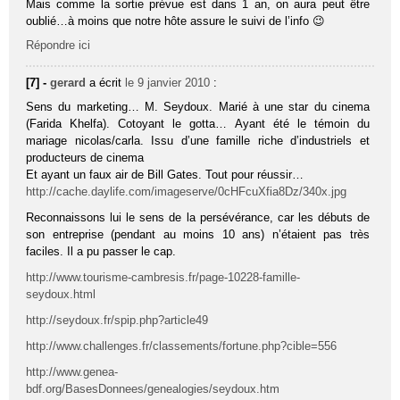
Mais comme la sortie prévue est dans 1 an, on aura peut être
oublié…à moins que notre hôte assure le suivi de l’info 😉
Répondre ici
[7] -
gerard
a écrit
le 9 janvier 2010
:
Sens du marketing… M. Seydoux. Marié à une star du cinema
(Farida Khelfa). Cotoyant le gotta… Ayant été le témoin du
mariage nicolas/carla. Issu d’une famille riche d’industriels et
producteurs de cinema
Et ayant un faux air de Bill Gates. Tout pour réussir…
http://cache.daylife.com/imageserve/0cHFcuXfia8Dz/340x.jpg
Reconnaissons lui le sens de la persévérance, car les débuts de
son entreprise (pendant au moins 10 ans) n’étaient pas très
faciles. Il a pu passer le cap.
http://www.tourisme-cambresis.fr/page-10228-famille-
seydoux.html
http://seydoux.fr/spip.php?article49
http://www.challenges.fr/classements/fortune.php?cible=556
http://www.genea-
bdf.org/BasesDonnees/genealogies/seydoux.htm