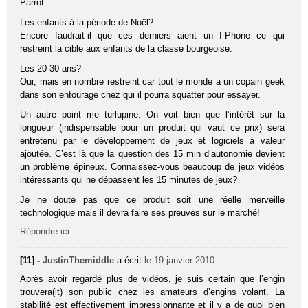
Parrot.
Les enfants à la période de Noël?
Encore faudrait-il que ces derniers aient un I-Phone ce qui
restreint la cible aux enfants de la classe bourgeoise.
Les 20-30 ans?
Oui, mais en nombre restreint car tout le monde a un copain geek
dans son entourage chez qui il pourra squatter pour essayer.
Un autre point me turlupine. On voit bien que l’intérêt sur la
longueur (indispensable pour un produit qui vaut ce prix) sera
entretenu par le développement de jeux et logiciels à valeur
ajoutée. C’est là que la question des 15 min d’autonomie devient
un problème épineux. Connaissez-vous beaucoup de jeux vidéos
intéressants qui ne dépassent les 15 minutes de jeux?
Je ne doute pas que ce produit soit une réelle merveille
technologique mais il devra faire ses preuves sur le marché!
Répondre ici
[11] -
JustinThemiddle
a écrit
le 19 janvier 2010
:
Après avoir regardé plus de vidéos, je suis certain que l’engin
trouvera(it) son public chez les amateurs d’engins volant. La
stabilité est effectivement impressionnante et il y a de quoi bien