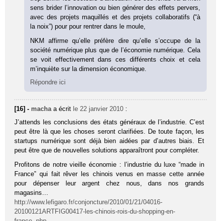
sens brider l’innovation ou bien générer des effets pervers,
avec des projets maquillés et des projets collaboratifs (“à
la noix”) pour pour rentrer dans le moule,
NKM affirme qu’elle préfère dire qu’elle s’occupe de la
société numérique plus que de l’économie numérique. Cela
se voit effectivement dans ces différents choix et cela
m’inquiète sur la dimension économique.
Répondre ici
[16] -
macha
a écrit
le 22 janvier 2010
:
J’attends les conclusions des états généraux de l’industrie. C’est
peut être là que les choses seront clarifiées. De toute façon, les
startups numérique sont déjà bien aidées par d’autres biais. Et
peut être que de nouvelles solutions apparaîtront pour compléter.
Profitons de notre vieille économie : l’industrie du luxe “made in
France” qui fait rêver les chinois venus en masse cette année
pour dépenser leur argent chez nous, dans nos grands
magasins…
http://www.lefigaro.fr/conjoncture/2010/01/21/04016-
20100121ARTFIG00417-les-chinois-rois-du-shopping-en-
france-.php