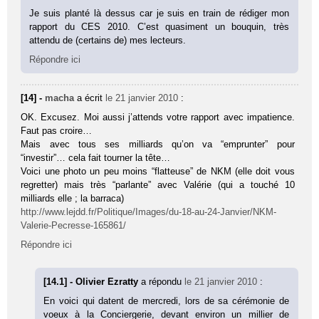
Je suis planté là dessus car je suis en train de rédiger mon
rapport du CES 2010. C’est quasiment un bouquin, très
attendu de (certains de) mes lecteurs.
Répondre ici
[14] -
macha
a écrit
le 21 janvier 2010
:
OK. Excusez. Moi aussi j’attends votre rapport avec impatience.
Faut pas croire…
Mais avec tous ses milliards qu’on va “emprunter” pour
“investir”… cela fait tourner la tête…
Voici une photo un peu moins “flatteuse” de NKM (elle doit vous
regretter) mais très “parlante” avec Valérie (qui a touché 10
milliards elle ; la barraca)
http://www.lejdd.fr/Politique/Images/du-18-au-24-Janvier/NKM-
Valerie-Pecresse-165861/
Répondre ici
[14.1] - Olivier Ezratty
a répondu
le 21 janvier 2010
:
En voici qui datent de mercredi, lors de sa cérémonie de
voeux à la Conciergerie, devant environ un millier de