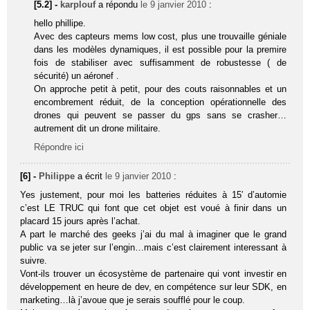
[5.2] -
karplouf
a répondu
le 9 janvier 2010
:
hello phillipe.
Avec des capteurs mems low cost, plus une trouvaille géniale
dans les modèles dynamiques, il est possible pour la premire
fois de stabiliser avec suffisamment de robustesse ( de
sécurité) un aéronef .
On approche petit à petit, pour des couts raisonnables et un
encombrement réduit, de la conception opérationnelle des
drones qui peuvent se passer du gps sans se crasher…
autrement dit un drone militaire.
Répondre ici
[6] -
Philippe
a écrit
le 9 janvier 2010
:
Yes justement, pour moi les batteries réduites à 15′ d’automie
c’est LE TRUC qui font que cet objet est voué à finir dans un
placard 15 jours après l’achat.
A part le marché des geeks j’ai du mal à imaginer que le grand
public va se jeter sur l’engin…mais c’est clairement interessant à
suivre.
Vont-ils trouver un écosystème de partenaire qui vont investir en
développement en heure de dev, en compétence sur leur SDK, en
marketing…là j’avoue que je serais soufflé pour le coup.