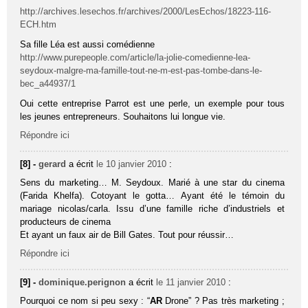
http://archives.lesechos.fr/archives/2000/LesEchos/18223-116-
ECH.htm
Sa fille Léa est aussi comédienne
http://www.purepeople.com/article/la-jolie-comedienne-lea-
seydoux-malgre-ma-famille-tout-ne-m-est-pas-tombe-dans-le-
bec_a44937/1
Oui cette entreprise Parrot est une perle, un exemple pour tous
les jeunes entrepreneurs. Souhaitons lui longue vie.
Répondre ici
[8] -
gerard
a écrit
le 10 janvier 2010
:
Sens du marketing… M. Seydoux. Marié à une star du cinema
(Farida Khelfa). Cotoyant le gotta… Ayant été le témoin du
mariage nicolas/carla. Issu d’une famille riche d’industriels et
producteurs de cinema
Et ayant un faux air de Bill Gates. Tout pour réussir…
Répondre ici
[9] -
dominique.perignon
a écrit
le 11 janvier 2010
:
Pourquoi ce nom si peu sexy : “
AR
Drone” ? Pas très marketing ;