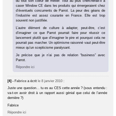
du tout son coeur de métier. Tout au plus chercherait-il à
caser Window CE dans les produits qui émergeraient chez
d’éventuels concurrents de Parrot. La peur des géans de
l’industrie est assez courante en France. Elle est trop
souvent non justifiée.
L’autre élément de culture à adapter, peut-être, c’est
d’imaginer ce que Parrot pourrait faire pour réussir ce
lancement plutôt que d’imaginer le pire et pourquoi cela ne
pourrait pas marcher. Un optimisme raisonné vaut peut-être
mieux qu’un scepticisme paralysant.
Je précise que je n’ai pas de relation “business” avec
Parrot.
Répondre ici
[4] -
Fabrice
a écrit
le 8 janvier 2010
:
Juste une question… tu es au CES cette année ? (sous entendu :
va-t-on avoir droit à un rapport aussi génial que celui de l’année
dernière ?)
Fabrice
Répondre ici