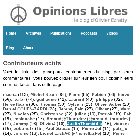
Home
Archives
Publications
Podcasts
Videos
Blog
About
Contributeurs actifs
Voici la liste des principaux contributeurs du blog par leurs
commentaires. Vous pouvez cliquer sur leur lien pour obtenir leurs
commentaires dans cette page :
macha
(113),
Michel Nizon
(96),
Pierre
(85),
Fabien
(66),
herve
(66),
leafar
(44),
guillaume
(42),
Laurent
(40),
philippe
(32),
Herve Kabla
(30),
rthomas
(30),
Sylvain
(29),
Olivier Auber
(29),
Daniel COHEN-ZARDI
(28),
Jeremy Fain
(27),
Olivier
(27),
Marc
(27),
Nicolas
(25),
Christophe
(22),
julien
(19),
Patrick
(19),
Fab
(19),
jmplanche
(17),
Arnaud@Thurudev (@arnaud_thurudev)
(17),
Jeremy
(16),
OlivierJ
(16),
JustinThemiddle
(16),
vicnent
(16),
bobonofx
(15),
Paul Gateau
(15),
Pierre Jol
(14),
patr_ix
(14),
Jerome
(13),
Lionel LaskÃ© (@lionellaske)
(13),
Pierre