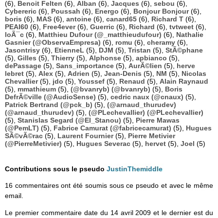
(6),
Benoit Felten
(6),
Alban
(6),
Jacques
(6),
sebou
(6),
Cybereric
(6),
Poussah
(6),
Energo
(6),
Bonjour Bonjour
(6),
boris
(6),
MAS
(6),
antoine
(6),
canard65
(6),
Richard T
(6),
PEAI60
(6),
Free4ever
(6),
Guerric
(6),
Richard
(6),
tvtweet
(6),
loÃ¯c
(6),
Matthieu Dufour (@_matthieudufour)
(6),
Nathalie
Gasnier (@ObservaEmpresa)
(6),
romu
(6),
cheramy
(6),
Jasontrisy
(6),
EtienneL
(5),
DJM
(5),
Tristan
(5),
StÃ©phane
(5),
Gilles
(5),
Thierry
(5),
Alphonse
(5),
apbianco
(5),
dePassage
(5),
Sans_importance
(5),
AurÃ©lien
(5),
herve
lebret
(5),
Alex
(5),
Adrien
(5),
Jean-Denis
(5),
NM
(5),
Nicolas
Chevallier
(5),
jdo
(5),
Youssef
(5),
Renaud
(5),
Alain Raynaud
(5),
mmathieum
(5),
(@bvanryb) (@bvanryb)
(5),
Boris
DefrÃ©ville (@AudioSense)
(5),
cedric naux (@cnaux)
(5),
Patrick Bertrand (@pck_b)
(5),
(@arnaud_thurudev)
(@arnaud_thurudev)
(5),
(@PLechevallier) (@PLechevallier)
(5),
Stanislas Segard (@El_Stanou)
(5),
Pierre Mawas
(@PemLT)
(5),
Fabrice Camurat (@fabricecamurat)
(5),
Hugues
SÃ©vÃ©rac
(5),
Laurent Fournier
(5),
Pierre Metivier
(@PierreMetivier)
(5),
Hugues Severac
(5),
hervet
(5),
Joel
(5)
Contributions sous le pseudo
JustinThemiddle
16 commentaires ont été soumis sous ce pseudo et avec le même
email.
Le premier commentaire date du 14 avril 2009 et le dernier est du