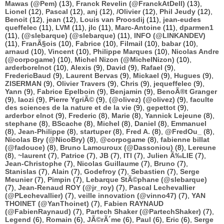
Mawas (@Pem)
(13),
Franck Revelin (@FranckAtDell)
(13),
Lionel
(12),
Pascal
(12),
anj
(12),
/Olivier
(12),
Phil Jeudy
(12),
Benoit
(12),
jean
(12),
Louis van Proosdij
(11),
jean-eudes
queffelec
(11),
LVM
(11),
jlc
(11),
Marc-Antoine
(11),
dparmen1
(11),
(@slebarque) (@slebarque)
(11),
INFO (@LINKANDEV)
(11),
FranÃ§ois
(10),
Fabrice
(10),
Filmail
(10),
babar
(10),
arnaud
(10),
Vincent
(10),
Philippe Marques
(10),
Nicolas Andre
(@corpogame)
(10),
Michel Nizon (@MichelNizon)
(10),
arderborelnot
(10),
Alexis
(9),
David
(9),
Rafael
(9),
FredericBaud
(9),
Laurent Bervas
(9),
Mickael
(9),
Hugues
(9),
ZISERMAN
(9),
Olivier Travers
(9),
Chris
(9),
jequeffelec
(9),
Yann
(9),
Fabrice Epelboin
(9),
Benjamin
(9),
BenoÃ®t Granger
(9),
laozi
(9),
Pierre YgriÃ©
(9),
(@olivez) (@olivez)
(9),
faculte
des sciences de la nature et de la vie
(9),
gepettot
(9),
arderbor elnot
(9),
Frederic
(8),
Marie
(8),
Yannick Lejeune
(8),
stephane
(8),
BScache
(8),
Michel
(8),
Daniel
(8),
Emmanuel
(8),
Jean-Philippe
(8),
startuper
(8),
Fred A.
(8),
@FredOu_
(8),
Nicolas Bry (@NicoBry)
(8),
@corpogame
(8),
fabienne billat
(@fadouce)
(8),
Bruno Lamouroux (@Dassoniou)
(8),
Lereune
(8),
~laurent
(7),
Patrice
(7),
JB
(7),
ITI
(7),
Julien Ã‰LIE
(7),
Jean-Christophe
(7),
Nicolas Guillaume
(7),
Bruno
(7),
Stanislas
(7),
Alain
(7),
Godefroy
(7),
Sebastien
(7),
Serge
Meunier
(7),
Pimpin
(7),
Lebarque StÃ©phane (@slebarque)
(7),
Jean-Renaud ROY (@jr_roy)
(7),
Pascal Lechevallier
(@PLechevallier)
(7),
veille innovation (@vinno47)
(7),
YAN
THOINET (@YanThoinet)
(7),
Fabien RAYNAUD
(@FabienRaynaud)
(7),
Partech Shaker (@PartechShaker)
(7),
Legend
(6),
Romain
(6),
JÃ©rÃ´me
(6),
Paul
(6),
Eric
(6),
Serge