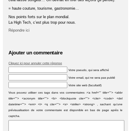
= haute couture, tourisme, gastronomie…
Nos points forts sur le plan mondial.
La High Tech, c’est plus trop pour nous.
Répondre ici
Ajouter un commentaire
Cliquez ici pour annuler cette réponse
Votre pseudo, qui sera affiché
Votre email, qui ne sera pas publié
Votre site web (facultatif)
Vous pouvez utiliser ces tags dans vos commentaires :<a href="" title=""> <abbr
title=""> <acronym title=""> <b> <blockquote cite=""> <cite> <code> <del
datetime=""> <em> <i> <q cite=""> <s> <strike> <strong> , sachant qu'une
prévisualisation de votre commentaire est disponible en bas de page après le
captcha.