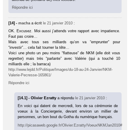
Répondre ici
[14] -
macha
a écrit
le 21 janvier 2010
:
OK. Excusez. Moi aussi j’attends votre rapport avec impatience.
Faut pas croire…
Mais avec tous ses milliards qu’on va “emprunter” pour
“investir”… cela fait tourner la tête…
Voici une photo un peu moins “flatteuse” de NKM (elle doit vous
regretter) mais très “parlante” avec Valérie (qui a touché 10
milliards elle ; la barraca)
http://www.lejdd.fr/Politique/Images/du-18-au-24-Janvier/NKM-
Valerie-Pecresse-165861/
Répondre ici
[14.1] - Olivier Ezratty
a répondu
le 21 janvier 2010
:
En voici qui datent de mercredi, lors de sa cérémonie de
voeux à la Conciergerie, devant environ un millier de
personnes, un bon bout du Gotha du numérique français.
http://picasaweb.google.fr/Olivier.Ezratty/VoeuxNKMJan2010#