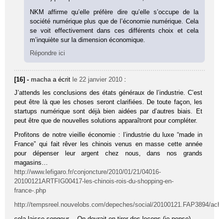
NKM affirme qu’elle préfère dire qu’elle s’occupe de la
société numérique plus que de l’économie numérique. Cela
se voit effectivement dans ces différents choix et cela
m’inquiète sur la dimension économique.
Répondre ici
[16] -
macha
a écrit
le 22 janvier 2010
:
J’attends les conclusions des états généraux de l’industrie. C’est
peut être là que les choses seront clarifiées. De toute façon, les
startups numérique sont déjà bien aidées par d’autres biais. Et
peut être que de nouvelles solutions apparaîtront pour compléter.
Profitons de notre vieille économie : l’industrie du luxe “made in
France” qui fait rêver les chinois venus en masse cette année
pour dépenser leur argent chez nous, dans nos grands
magasins…
http://www.lefigaro.fr/conjoncture/2010/01/21/04016-
20100121ARTFIG00417-les-chinois-rois-du-shopping-en-
france-.php
http://tempsreel.nouvelobs.com/depeches/social/20100121.FAP3894/ac
cela laisse songeur… On devrait en tirer des leçons (je pense).