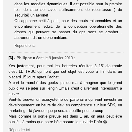
dans les modèles dynamiques, il est possible pour la premire
fois de stabiliser avec suffisamment de robustesse ( de
sécurité) un aéronef .
On approche petit à petit, pour des couts raisonnables et un
encombrement réduit, de la conception opérationnelle des
drones qui peuvent se passer du gps sans se crasher…
autrement dit un drone militaire.
Répondre ici
[6] -
Philippe
a écrit
le 9 janvier 2010
:
Yes justement, pour moi les batteries réduites à 15′ d’automie
c’est LE TRUC qui font que cet objet est voué à finir dans un
placard 15 jours après l’achat.
A part le marché des geeks j’ai du mal à imaginer que le grand
public va se jeter sur l’engin…mais c’est clairement interessant à
suivre.
Vont-ils trouver un écosystème de partenaire qui vont investir en
développement en heure de dev, en compétence sur leur SDK, en
marketing…là j’avoue que je serais soufflé pour le coup.
Mais comme la sortie prévue est dans 1 an, on aura peut être
oublié…à moins que notre hôte assure le suivi de l’info 😉
Répondre ici