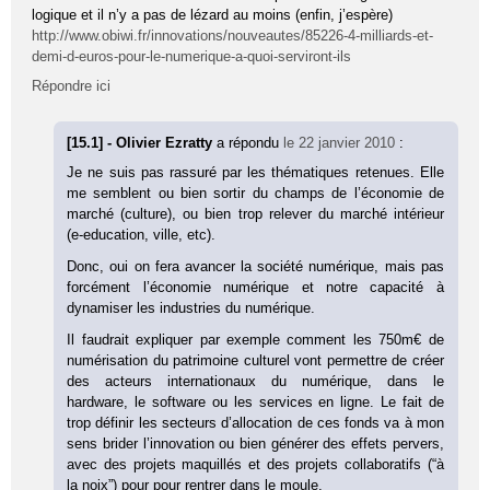
logique et il n’y a pas de lézard au moins (enfin, j’espère)
http://www.obiwi.fr/innovations/nouveautes/85226-4-milliards-et-
demi-d-euros-pour-le-numerique-a-quoi-serviront-ils
Répondre ici
[15.1] - Olivier Ezratty
a répondu
le 22 janvier 2010
:
Je ne suis pas rassuré par les thématiques retenues. Elle
me semblent ou bien sortir du champs de l’économie de
marché (culture), ou bien trop relever du marché intérieur
(e-education, ville, etc).
Donc, oui on fera avancer la société numérique, mais pas
forcément l’économie numérique et notre capacité à
dynamiser les industries du numérique.
Il faudrait expliquer par exemple comment les 750m€ de
numérisation du patrimoine culturel vont permettre de créer
des acteurs internationaux du numérique, dans le
hardware, le software ou les services en ligne. Le fait de
trop définir les secteurs d’allocation de ces fonds va à mon
sens brider l’innovation ou bien générer des effets pervers,
avec des projets maquillés et des projets collaboratifs (“à
la noix”) pour pour rentrer dans le moule,