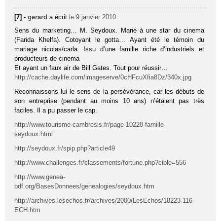
[7] -
gerard
a écrit
le 9 janvier 2010
:
Sens du marketing… M. Seydoux. Marié à une star du cinema
(Farida Khelfa). Cotoyant le gotta… Ayant été le témoin du
mariage nicolas/carla. Issu d’une famille riche d’industriels et
producteurs de cinema
Et ayant un faux air de Bill Gates. Tout pour réussir…
http://cache.daylife.com/imageserve/0cHFcuXfia8Dz/340x.jpg
Reconnaissons lui le sens de la persévérance, car les débuts de
son entreprise (pendant au moins 10 ans) n’étaient pas très
faciles. Il a pu passer le cap.
http://www.tourisme-cambresis.fr/page-10228-famille-
seydoux.html
http://seydoux.fr/spip.php?article49
http://www.challenges.fr/classements/fortune.php?cible=556
http://www.genea-
bdf.org/BasesDonnees/genealogies/seydoux.htm
http://archives.lesechos.fr/archives/2000/LesEchos/18223-116-
ECH.htm