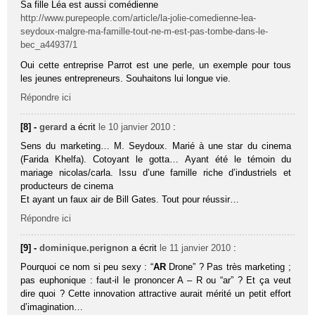
Sa fille Léa est aussi comédienne
http://www.purepeople.com/article/la-jolie-comedienne-lea-
seydoux-malgre-ma-famille-tout-ne-m-est-pas-tombe-dans-le-
bec_a44937/1
Oui cette entreprise Parrot est une perle, un exemple pour tous
les jeunes entrepreneurs. Souhaitons lui longue vie.
Répondre ici
[8] -
gerard
a écrit
le 10 janvier 2010
:
Sens du marketing… M. Seydoux. Marié à une star du cinema
(Farida Khelfa). Cotoyant le gotta… Ayant été le témoin du
mariage nicolas/carla. Issu d’une famille riche d’industriels et
producteurs de cinema
Et ayant un faux air de Bill Gates. Tout pour réussir…
Répondre ici
[9] -
dominique.perignon
a écrit
le 11 janvier 2010
:
Pourquoi ce nom si peu sexy : “
AR
Drone” ? Pas très marketing ;
pas euphonique : faut-il le prononcer A – R ou “ar” ? Et ça veut
dire quoi ? Cette innovation attractive aurait mérité un petit effort
d’imagination…