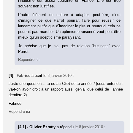
l’industrie est assez courante en France. Elle est trop
souvent non justifiée.
L’autre élément de culture à adapter, peut-être, c’est
d’imaginer ce que Parrot pourrait faire pour réussir ce
lancement plutôt que d’imaginer le pire et pourquoi cela ne
pourrait pas marcher. Un optimisme raisonné vaut peut-être
mieux qu’un scepticisme paralysant.
Je précise que je n’ai pas de relation “business” avec
Parrot.
Répondre ici
[4] -
Fabrice
a écrit
le 8 janvier 2010
:
Juste une question… tu es au CES cette année ? (sous entendu :
va-t-on avoir droit à un rapport aussi génial que celui de l’année
dernière ?)
Fabrice
Répondre ici
[4.1] - Olivier Ezratty
a répondu
le 8 janvier 2010
: