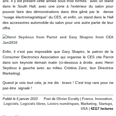
ans. Il y est présent cette année sous trois formes : avec un stand
dans le South Hall, avec une zone à l’extérieur du salon pour
pouvoir faire des démonstrations dans être gêné par le dense
“nuage électromagnétique” du CES, et enfin, un stand dans le Hall
des accessoires automobile du salon pour une autre partie de leur
offre.
Enfin, il n’est pas impossible que Gary Shapiro, le patron de la
Consumer Electronics Association qui organise le CES cite Parrot
dans son keynote demain matin (ci-dessous à droite, avec Henri
Seydoux à gauche avec au milieu Cristina Zanz, leur Directrice
Marketing).
Quand je vois tout cela, je me dis : bravo ! C’est trop rare pour ne
pas être signalé !
Publié le 6 janvier 2010
Post de
Olivier Ezratty
|
France
,
Innovation
,
Logiciels
,
Logiciels libres
,
Loisirs numériques
,
Marketing
,
Startups
,
USA
|
42117 lectures