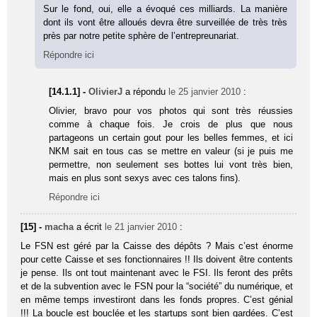
Sur le fond, oui, elle a évoqué ces milliards. La manière
dont ils vont être alloués devra être surveillée de très très
près par notre petite sphère de l’entrepreunariat.
Répondre ici
[14.1.1] -
OlivierJ
a répondu
le 25 janvier 2010
:
Olivier, bravo pour vos photos qui sont très réussies
comme à chaque fois. Je crois de plus que nous
partageons un certain gout pour les belles femmes, et ici
NKM sait en tous cas se mettre en valeur (si je puis me
permettre, non seulement ses bottes lui vont très bien,
mais en plus sont sexys avec ces talons fins).
Répondre ici
[15] -
macha
a écrit
le 21 janvier 2010
:
Le FSN est géré par la Caisse des dépôts ? Mais c’est énorme
pour cette Caisse et ses fonctionnaires !! Ils doivent être contents
je pense. Ils ont tout maintenant avec le FSI. Ils feront des prêts
et de la subvention avec le FSN pour la “société” du numérique, et
en même temps investiront dans les fonds propres. C’est génial
!!! La boucle est bouclée et les startups sont bien gardées. C’est