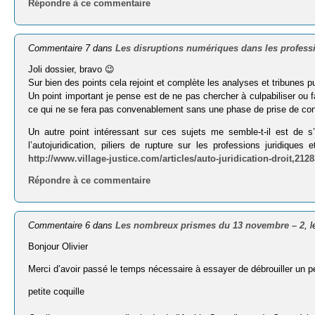
Répondre à ce commentaire
Commentaire 7 dans
Les disruptions numériques dans les professi
Joli dossier, bravo 😉
Sur bien des points cela rejoint et complète les analyses et tribunes pu
Un point important je pense est de ne pas chercher à culpabiliser ou fai
ce qui ne se fera pas convenablement sans une phase de prise de consc
Un autre point intéressant sur ces sujets me semble-t-il est de s’
l’autojuridication, piliers de rupture sur les professions juridi
http://www.village-justice.com/articles/auto-juridication-droit,212
Répondre à ce commentaire
Commentaire 6 dans
Les nombreux prismes du 13 novembre – 2
, 
Bonjour Olivier
Merci d’avoir passé le temps nécessaire à essayer de débrouiller un p
petite coquille