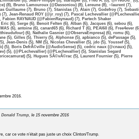
Emmanuel
(8),
Jean-Philippe
(8),
startuper
(8),
Fred A.
(8),
@FredOu_
(8),
ce)
(8),
Bruno Lamouroux (@Dassoniou)
(8),
Lereune
(8),
~laurent
(7),
las Guillaume
(7),
Bruno
(7),
Stanislas
(7),
Alain
(7),
Godefroy
(7),
Sebast
)
(7),
Jean-Renaud ROY (@jr_roy)
(7),
Pascal Lechevallier (@PLechevallie
),
Fabien RAYNAUD (@FabienRaynaud)
(7),
Partech Shaker
,
Eric
(6),
Serge
(6),
Benoit Felten
(6),
Alban
(6),
Jacques
(6),
sebou
(6),
,
MAS
(6),
antoine
(6),
canard65
(6),
Richard T
(6),
PEAI60
(6),
Free4ever
(6
thieudufour)
(6),
Nathalie Gasnier (@ObservaEmpresa)
(6),
romu
(6),
ane
(5),
Gilles
(5),
Thierry
(5),
Alphonse
(5),
apbianco
(5),
dePassage
(5),
5),
Jean-Denis
(5),
NM
(5),
Nicolas Chevallier
(5),
jdo
(5),
Youssef
(5),
b)
(5),
Boris DefrÃ©ville (@AudioSense)
(5),
cedric naux (@cnaux)
(5),
ev)
(5),
(@PLechevallier) (@PLechevallier)
(5),
Stanislas Segard
bricecamurat)
(5),
Hugues SÃ©vÃ©rac
(5),
Laurent Fournier
(5),
Pierre
vembre 2016.
de Donald Trump
, le 15 novembre 2016
e, car ce vote n’était pas juste un choix Clinton/Trump.