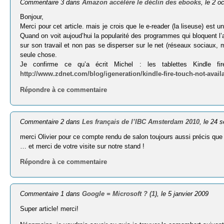
Commentaire 3 dans
Amazon accélère le déclin des ebooks
, le 2 o
Bonjour,
Merci pour cet article. mais je crois que le e-reader (la liseuse) est un
Quand on voit aujoud’hui la popularité des programmes qui bloquent l’ac
sur son travail et non pas se disperser sur le net (réseaux sociaux, m
seule chose.
Je confirme ce qu’a écrit Michel : les tablettes Kindle f
http://www.zdnet.com/blog/igeneration/kindle-fire-touch-not-avai
Répondre à ce commentaire
Commentaire 2 dans
Les français de l’IBC Amsterdam 2010
, le 24 
merci Olivier pour ce compte rendu de salon toujours aussi précis que
… et merci de votre visite sur notre stand !
Répondre à ce commentaire
Commentaire 1 dans
Google = Microsoft ? (1)
, le 5 janvier 2009
Super article! merci!