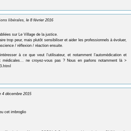
ons libérales
, le 8 février 2016
bliées sur Le Village de la justice.
re trop peur, mais plutôt sensibiliser et aider les professionnels à évoluer,
ience / réflexion / réaction ensuite.
intéresser à ce que veut l’utilisateur, et notamment l’automédication et
ques et médicales… ne croyez-vous pas ? Nous en parlons notamment là >
83.html
le 4 décembre 2015
eu cet imbroglio