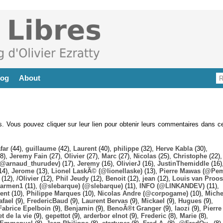
log
About
es. Vous pouvez cliquer sur leur lien pour obtenir leurs commentaires dans ce
far
(44),
guillaume
(42),
Laurent
(40),
philippe
(32),
Herve Kabla
(30),
8),
Jeremy Fain
(27),
Olivier
(27),
Marc
(27),
Nicolas
(25),
Christophe
(22),
@arnaud_thurudev)
(17),
Jeremy
(16),
OlivierJ
(16),
JustinThemiddle
(16)
14),
Jerome
(13),
Lionel LaskÃ© (@lionellaske)
(13),
Pierre Mawas (@Pe
(12),
/Olivier
(12),
Phil Jeudy
(12),
Benoit
(12),
jean
(12),
Louis van Proos
armen1
(11),
(@slebarque) (@slebarque)
(11),
INFO (@LINKANDEV)
(11),
ent
(10),
Philippe Marques
(10),
Nicolas Andre (@corpogame)
(10),
Miche
afael
(9),
FredericBaud
(9),
Laurent Bervas
(9),
Mickael
(9),
Hugues
(9),
Fabrice Epelboin
(9),
Benjamin
(9),
BenoÃ®t Granger
(9),
laozi
(9),
Pierre
t de la vie
(9),
gepettot
(9),
arderbor elnot
(9),
Frederic
(8),
Marie
(8),