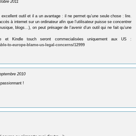
ctobre 2011
 excellent outil et il a un avantage : il ne permet qu’une seule chose : lire.
cés à internet sur un ordinateur afin que l’utilisateur puisse se concentrer
usique, blogs…), on peut présager de l’avenir d’un outil qui ne fait qu’une
ire et Kindle touch seront commecialisées uniquement aux US :
lable-to-europe-blame-us-legal-concerns/12999
septembre 2010
 passionnant !