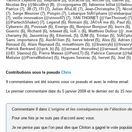
Yannick Lejeune
(8),
stephane
(8),
BScache
(8),
Michel
(8),
Daniel
(8),
Nicolas Bry (@NicoBry)
(8),
@corpogame
(8),
fabienne billat (@fadou
Patrice
(7),
JB
(7),
ITI
(7),
Julien Ã‰LIE
(7),
Jean-Christophe
(7),
Nico
(7),
Serge Meunier
(7),
Pimpin
(7),
Lebarque StÃ©phane (@slebarque
(7),
veille innovation (@vinno47)
(7),
YAN THOINET (@YanThoinet)
(7
(@PartechShaker)
(7),
Legend
(6),
Romain
(6),
JÃ©rÃ´me
(6),
Paul
(6)
Cybereric
(6),
Poussah
(6),
Energo
(6),
Bonjour Bonjour
(6),
boris
(6)
Guerric
(6),
Richard
(6),
tvtweet
(6),
loÃ¯c
(6),
Matthieu Dufour (@_mat
cheramy
(6),
Jasontrisy
(6),
EtienneL
(5),
DJM
(5),
Tristan
(5),
StÃ©ph
Sans_importance
(5),
AurÃ©lien
(5),
herve lebret
(5),
Alex
(5),
Adrien
(
Renaud
(5),
Alain Raynaud
(5),
mmathieum
(5),
(@bvanryb) (@bvanry
Patrick Bertrand (@pck_b)
(5),
(@arnaud_thurudev) (@arnaud_thurud
(@El_Stanou)
(5),
Pierre Mawas (@PemLT)
(5),
Fabrice Camurat (@fa
Metivier (@PierreMetivier)
(5),
Hugues Severac
(5),
hervet
(5),
Joel
(5)
Contributions sous le pseudo
Chris
9 commentaires ont été soumis sous ce pseudo et avec le même email.
Le premier commentaire date du 5 janvier 2009 et le dernier est du 15 no
Commentaire 9 dans
L’origine et les conséquences de l’élection 
Pour une fois je ne suis pas d’accord avec vous.
Je ne pense pas que l’on peut dire que Clinton a gagné le vote populair