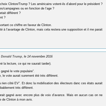
 choix Clinton/Trump ? Les américains votent-ils d’abord pour le président ?
lles/campagnes ou en fonction de l’age ?
tait différent ?
ent ?
rtant ce chiffre en faveur de Clinton.
 à l’avantage de Clinton, mais cela restera une supposition et il me parait
de Donald Trump
, le 14 novembre 2016
é la lecture, ce qui ne saurait tarder).
a gagné le vote populaire”.
, le vote aurait surement été très différent.
 rien côté EV”. Et donc la mobilisation des électeurs danc ces états aurait
robablement très différent.
 aurait gagné avec encore plus de voix d’avance. Mais en aucun cas on ne
e de Clinton à mon avis.