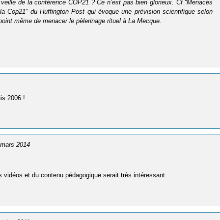
la veille de la conférence COP21 ? Ce n’est pas bien glorieux. Cf “Menacés
 la Cop21” du Huffington Post qui évoque une prévision scientifique selon
 point même de menacer le pèlerinage rituel à La Mecque.
is 2006 !
3 mars 2014
es vidéos et du contenu pédagogique serait très intéressant.