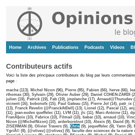
Home
Archives
Publications
Podcasts
Videos
B
Contributeurs actifs
Voici la liste des principaux contributeurs du blog par leurs commentair
page :
macha
(113),
Michel Nizon
(96),
Pierre
(85),
Fabien
(66),
herve
(66),
lea
rthomas
(30),
Sylvain
(29),
Olivier Auber
(29),
Daniel COHEN-ZARDI
(2
julien
(19),
Patrick
(19),
Fab
(19),
jmplanche
(17),
Arnaud@Thurudev (
vicnent
(16),
bobonofx
(15),
Paul Gateau
(15),
Pierre Jol
(14),
patr_ix
(
(13),
Franck Revelin (@FranckAtDell)
(13),
Lionel
(12),
Pascal
(12),
anj
(11),
jean-eudes queffelec
(11),
LVM
(11),
jlc
(11),
Marc-Antoine
(11),
dp
FranÃ§ois
(10),
Fabrice
(10),
Filmail
(10),
babar
(10),
arnaud
(10),
Vinc
Nizon (@MichelNizon)
(10),
arderborelnot
(10),
Alexis
(9),
David
(9),
R
ZISERMAN
(9),
Olivier Travers
(9),
Chris
(9),
jequeffelec
(9),
Yann
(9),
YgriÃ©
(9),
(@olivez) (@olivez)
(9),
faculte des sciences de la nature e