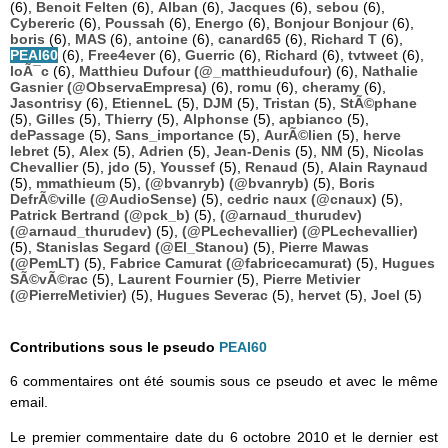
(6),
Benoit Felten
(6),
Alban
(6),
Jacques
(6),
sebou
(6),
Cybereric
(6),
Poussah
(6),
Energo
(6),
Bonjour Bonjour
(6),
boris
(6),
MAS
(6),
antoine
(6),
canard65
(6),
Richard T
(6),
PEAI60
(6),
Free4ever
(6),
Guerric
(6),
Richard
(6),
tvtweet
(6),
loÃ¯c
(6),
Matthieu Dufour (@_matthieudufour)
(6),
Nathalie
Gasnier (@ObservaEmpresa)
(6),
romu
(6),
cheramy
(6),
Jasontrisy
(6),
EtienneL
(5),
DJM
(5),
Tristan
(5),
StÃ©phane
(5),
Gilles
(5),
Thierry
(5),
Alphonse
(5),
apbianco
(5),
dePassage
(5),
Sans_importance
(5),
AurÃ©lien
(5),
herve
lebret
(5),
Alex
(5),
Adrien
(5),
Jean-Denis
(5),
NM
(5),
Nicolas
Chevallier
(5),
jdo
(5),
Youssef
(5),
Renaud
(5),
Alain Raynaud
(5),
mmathieum
(5),
(@bvanryb) (@bvanryb)
(5),
Boris
DefrÃ©ville (@AudioSense)
(5),
cedric naux (@cnaux)
(5),
Patrick Bertrand (@pck_b)
(5),
(@arnaud_thurudev)
(@arnaud_thurudev)
(5),
(@PLechevallier) (@PLechevallier)
(5),
Stanislas Segard (@El_Stanou)
(5),
Pierre Mawas
(@PemLT)
(5),
Fabrice Camurat (@fabricecamurat)
(5),
Hugues
SÃ©vÃ©rac
(5),
Laurent Fournier
(5),
Pierre Metivier
(@PierreMetivier)
(5),
Hugues Severac
(5),
hervet
(5),
Joel
(5)
Contributions sous le pseudo
PEAI60
6 commentaires ont été soumis sous ce pseudo et avec le même
email.
Le premier commentaire date du 6 octobre 2010 et le dernier est