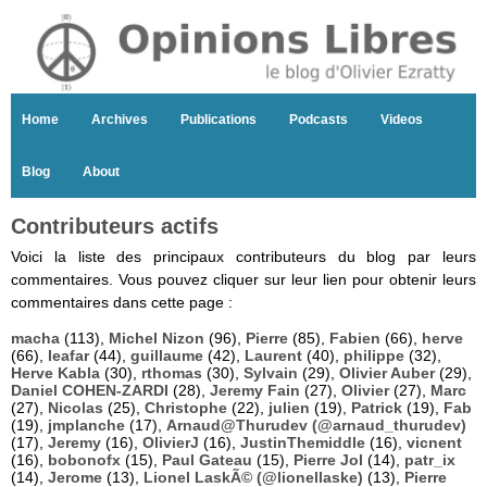
Home
Archives
Publications
Podcasts
Videos
Blog
About
Contributeurs actifs
Voici la liste des principaux contributeurs du blog par leurs
commentaires. Vous pouvez cliquer sur leur lien pour obtenir leurs
commentaires dans cette page :
macha
(113),
Michel Nizon
(96),
Pierre
(85),
Fabien
(66),
herve
(66),
leafar
(44),
guillaume
(42),
Laurent
(40),
philippe
(32),
Herve Kabla
(30),
rthomas
(30),
Sylvain
(29),
Olivier Auber
(29),
Daniel COHEN-ZARDI
(28),
Jeremy Fain
(27),
Olivier
(27),
Marc
(27),
Nicolas
(25),
Christophe
(22),
julien
(19),
Patrick
(19),
Fab
(19),
jmplanche
(17),
Arnaud@Thurudev (@arnaud_thurudev)
(17),
Jeremy
(16),
OlivierJ
(16),
JustinThemiddle
(16),
vicnent
(16),
bobonofx
(15),
Paul Gateau
(15),
Pierre Jol
(14),
patr_ix
(14),
Jerome
(13),
Lionel LaskÃ© (@lionellaske)
(13),
Pierre