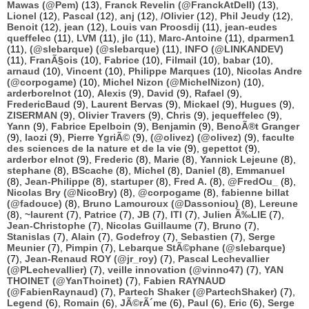
Mawas (@Pem)
(13),
Franck Revelin (@FranckAtDell)
(13),
Lionel
(12),
Pascal
(12),
anj
(12),
/Olivier
(12),
Phil Jeudy
(12),
Benoit
(12),
jean
(12),
Louis van Proosdij
(11),
jean-eudes
queffelec
(11),
LVM
(11),
jlc
(11),
Marc-Antoine
(11),
dparmen1
(11),
(@slebarque) (@slebarque)
(11),
INFO (@LINKANDEV)
(11),
FranÃ§ois
(10),
Fabrice
(10),
Filmail
(10),
babar
(10),
arnaud
(10),
Vincent
(10),
Philippe Marques
(10),
Nicolas Andre
(@corpogame)
(10),
Michel Nizon (@MichelNizon)
(10),
arderborelnot
(10),
Alexis
(9),
David
(9),
Rafael
(9),
FredericBaud
(9),
Laurent Bervas
(9),
Mickael
(9),
Hugues
(9),
ZISERMAN
(9),
Olivier Travers
(9),
Chris
(9),
jequeffelec
(9),
Yann
(9),
Fabrice Epelboin
(9),
Benjamin
(9),
BenoÃ®t Granger
(9),
laozi
(9),
Pierre YgriÃ©
(9),
(@olivez) (@olivez)
(9),
faculte
des sciences de la nature et de la vie
(9),
gepettot
(9),
arderbor elnot
(9),
Frederic
(8),
Marie
(8),
Yannick Lejeune
(8),
stephane
(8),
BScache
(8),
Michel
(8),
Daniel
(8),
Emmanuel
(8),
Jean-Philippe
(8),
startuper
(8),
Fred A.
(8),
@FredOu_
(8),
Nicolas Bry (@NicoBry)
(8),
@corpogame
(8),
fabienne billat
(@fadouce)
(8),
Bruno Lamouroux (@Dassoniou)
(8),
Lereune
(8),
~laurent
(7),
Patrice
(7),
JB
(7),
ITI
(7),
Julien Ã‰LIE
(7),
Jean-Christophe
(7),
Nicolas Guillaume
(7),
Bruno
(7),
Stanislas
(7),
Alain
(7),
Godefroy
(7),
Sebastien
(7),
Serge
Meunier
(7),
Pimpin
(7),
Lebarque StÃ©phane (@slebarque)
(7),
Jean-Renaud ROY (@jr_roy)
(7),
Pascal Lechevallier
(@PLechevallier)
(7),
veille innovation (@vinno47)
(7),
YAN
THOINET (@YanThoinet)
(7),
Fabien RAYNAUD
(@FabienRaynaud)
(7),
Partech Shaker (@PartechShaker)
(7),
Legend
(6),
Romain
(6),
JÃ©rÃ´me
(6),
Paul
(6),
Eric
(6),
Serge