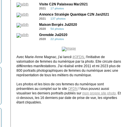
Visite C2N Palaiseau Mar2021
2021
17 photos
Annonce Stratégie Quantique C2N Jan2021
2021
137 photos
Maison Bergès Jul2020
2020
54 photos
Grenoble Jul2020
2020
22 photos
Avec Marie-Anne Magnac, j'ai lancé
#QFDN
, l'initiative de
valorisation de femmes du numérique par la photo. Elle circule dans
différentes manifestations. J'ai réalisé entre 2011 et mi 2023 plus de
800 portraits photographiques de femmes du numérique avec une
représentation de tous les métiers du numérique.
Les photos et les bios de ces femmes du numérique sont
présentées au complet sur le site
QFDN
! Vous pouvez aussi
visualiser les derniers portraits publiés sur
mon propre site photo
. Et
ci-dessous, les 16 derniers par date de prise de vue, les vignettes
étant cliquables.