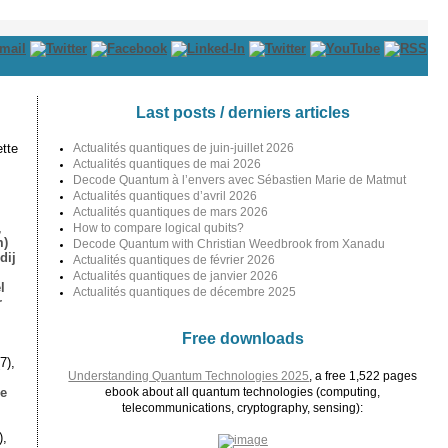
Last posts / derniers articles
tte
Actualités quantiques de juin-juillet 2026
Actualités quantiques de mai 2026
Decode Quantum à l’envers avec Sébastien Marie de Matmut
Actualités quantiques d’avril 2026
Actualités quantiques de mars 2026
,
How to compare logical qubits?
m)
Decode Quantum with Christian Weedbrook from Xanadu
dij
Actualités quantiques de février 2026
Actualités quantiques de janvier 2026
l
Actualités quantiques de décembre 2025
r
Free downloads
7),
Understanding Quantum Technologies 2025
, a free 1,522 pages
le
ebook about all quantum technologies (computing,
telecommunications, cryptography, sensing):
),