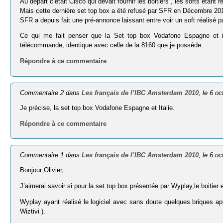
Au départ c’était Cisco qui devait fournir les boitiers , les softs étant
Mais cette dernière set top box a été refusé par SFR en Décembre 20
SFR a depuis fait une pré-annonce laissant entre voir un soft réalisé 
Ce qui me fait penser que la Set top box Vodafone Espagne et ita
télécommande, identique avec celle de la 8160 que je possède.
Répondre à ce commentaire
Commentaire 2 dans
Les français de l’IBC Amsterdam 2010
, le 6 o
Je précise, la set top box Vodafone Espagne et Italie.
Répondre à ce commentaire
Commentaire 1 dans
Les français de l’IBC Amsterdam 2010
, le 6 o
Bonjour Olivier,
J’aimerai savoir si pour la set top box présentée par Wyplay,le boitie
Wyplay ayant réalisé le logiciel avec sans doute quelques briques 
Wiztivi ).