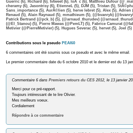
Guerric
(6),
Richard
(6),
tvtweet
(6),
loÃ¯c
(6),
Matthieu Dufour (@_mat
cheramy
(6),
Jasontrisy
(6),
EtienneL
(5),
DJM
(5),
Tristan
(5),
StÃ©ph
Sans_importance
(5),
AurÃ©lien
(5),
herve lebret
(5),
Alex
(5),
Adrien
(
Renaud
(5),
Alain Raynaud
(5),
mmathieum
(5),
(@bvanryb) (@bvanry
Patrick Bertrand (@pck_b)
(5),
(@arnaud_thurudev) (@arnaud_thurud
(@El_Stanou)
(5),
Pierre Mawas (@PemLT)
(5),
Fabrice Camurat (@fa
Metivier (@PierreMetivier)
(5),
Hugues Severac
(5),
hervet
(5),
Joel
(5)
Contributions sous le pseudo
PEAI60
6 commentaires ont été soumis sous ce pseudo et avec le même email.
Le premier commentaire date du 6 octobre 2010 et le dernier est du 13 jan
Commentaire 6 dans
Premiers retours du CES 2012
, le 13 janvier 2
Merci pour ce pré-rapport.
Toujours intéressant de te lire Olivier.
Mes meilleurs voeux.
Cordialement
Répondre à ce commentaire