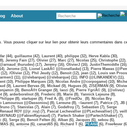
log
About
es. Vous pouvez cliquer sur leur lien pour obtenir leurs commentaires dans ce
far
(44),
guillaume
(42),
Laurent
(40),
philippe
(32),
Herve Kabla
(30),
8),
Jeremy Fain
(27),
Olivier
(27),
Marc
(27),
Nicolas
(25),
Christophe
(22),
@arnaud_thurudev)
(17),
Jeremy
(16),
OlivierJ
(16),
JustinThemiddle
(16)
14),
Jerome
(13),
Lionel LaskÃ© (@lionellaske)
(13),
Pierre Mawas (@Pe
(12),
/Olivier
(12),
Phil Jeudy
(12),
Benoit
(12),
jean
(12),
Louis van Proos
armen1
(11),
(@slebarque) (@slebarque)
(11),
INFO (@LINKANDEV)
(11),
ent
(10),
Philippe Marques
(10),
Nicolas Andre (@corpogame)
(10),
Miche
aud
(9),
Laurent Bervas
(9),
Mickael
(9),
Hugues
(9),
ZISERMAN
(9),
Olivie
enjamin
(9),
BenoÃ®t Granger
(9),
laozi
(9),
Pierre YgriÃ©
(9),
(@olivez)
ot
(9),
arderborelnot
(9),
Frederic
(8),
Marie
(8),
Yannick Lejeune
(8),
Philippe
(8),
startuper
(8),
Fred A.
(8),
@FredOu_
(8),
Nicolas Bry
o Lamouroux (@Dassoniou)
(8),
Lereune
(8),
~laurent
(7),
Patrice
(7),
JB
(
Bruno
(7),
Stanislas
(7),
Alain
(7),
Godefroy
(7),
Sebastien
(7),
Serge
-Renaud ROY (@jr_roy)
(7),
Pascal Lechevallier (@PLechevallier)
(7),
veil
RAYNAUD (@FabienRaynaud)
(7),
Partech Shaker (@PartechShaker)
(7),
c
(6),
Serge
(6),
Benoit Felten
(6),
Alban
(6),
Jacques
(6),
sebou
(6),
,
MAS
(6),
antoine
(6),
canard65
(6),
Richard T
(6),
PEAI60
(6),
Free4ever
(6