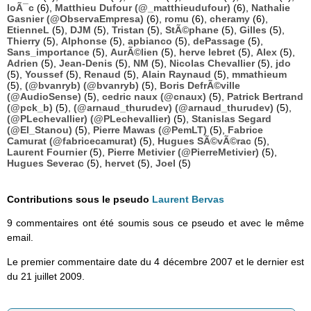
loÃ¯c
(6),
Matthieu Dufour (@_matthieudufour)
(6),
Nathalie
Gasnier (@ObservaEmpresa)
(6),
romu
(6),
cheramy
(6),
EtienneL
(5),
DJM
(5),
Tristan
(5),
StÃ©phane
(5),
Gilles
(5),
Thierry
(5),
Alphonse
(5),
apbianco
(5),
dePassage
(5),
Sans_importance
(5),
AurÃ©lien
(5),
herve lebret
(5),
Alex
(5),
Adrien
(5),
Jean-Denis
(5),
NM
(5),
Nicolas Chevallier
(5),
jdo
(5),
Youssef
(5),
Renaud
(5),
Alain Raynaud
(5),
mmathieum
(5),
(@bvanryb) (@bvanryb)
(5),
Boris DefrÃ©ville
(@AudioSense)
(5),
cedric naux (@cnaux)
(5),
Patrick Bertrand
(@pck_b)
(5),
(@arnaud_thurudev) (@arnaud_thurudev)
(5),
(@PLechevallier) (@PLechevallier)
(5),
Stanislas Segard
(@El_Stanou)
(5),
Pierre Mawas (@PemLT)
(5),
Fabrice
Camurat (@fabricecamurat)
(5),
Hugues SÃ©vÃ©rac
(5),
Laurent Fournier
(5),
Pierre Metivier (@PierreMetivier)
(5),
Hugues Severac
(5),
hervet
(5),
Joel
(5)
Contributions sous le pseudo
Laurent Bervas
9 commentaires ont été soumis sous ce pseudo et avec le même
email.
Le premier commentaire date du 4 décembre 2007 et le dernier est
du 21 juillet 2009.