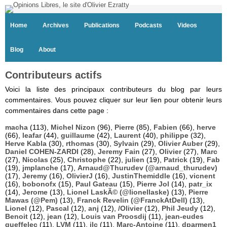
Home
Archives
Publications
Podcasts
Videos
Blog
About
Contributeurs actifs
Voici la liste des principaux contributeurs du blog par leurs
commentaires. Vous pouvez cliquer sur leur lien pour obtenir leurs
commentaires dans cette page :
macha
(113),
Michel Nizon
(96),
Pierre
(85),
Fabien
(66),
herve
(66),
leafar
(44),
guillaume
(42),
Laurent
(40),
philippe
(32),
Herve Kabla
(30),
rthomas
(30),
Sylvain
(29),
Olivier Auber
(29),
Daniel COHEN-ZARDI
(28),
Jeremy Fain
(27),
Olivier
(27),
Marc
(27),
Nicolas
(25),
Christophe
(22),
julien
(19),
Patrick
(19),
Fab
(19),
jmplanche
(17),
Arnaud@Thurudev (@arnaud_thurudev)
(17),
Jeremy
(16),
OlivierJ
(16),
JustinThemiddle
(16),
vicnent
(16),
bobonofx
(15),
Paul Gateau
(15),
Pierre Jol
(14),
patr_ix
(14),
Jerome
(13),
Lionel LaskÃ© (@lionellaske)
(13),
Pierre
Mawas (@Pem)
(13),
Franck Revelin (@FranckAtDell)
(13),
Lionel
(12),
Pascal
(12),
anj
(12),
/Olivier
(12),
Phil Jeudy
(12),
Benoit
(12),
jean
(12),
Louis van Proosdij
(11),
jean-eudes
queffelec
(11),
LVM
(11),
jlc
(11),
Marc-Antoine
(11),
dparmen1