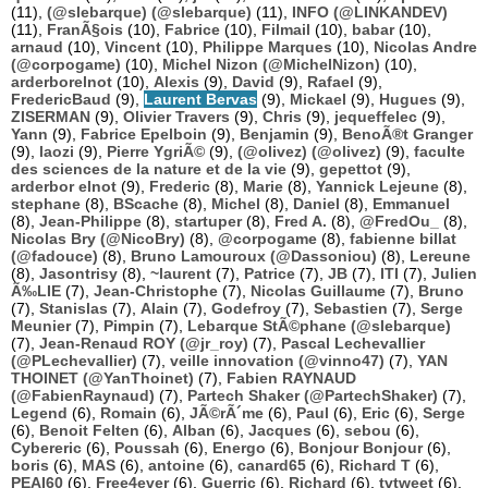
(11),
(@slebarque) (@slebarque)
(11),
INFO (@LINKANDEV)
(11),
FranÃ§ois
(10),
Fabrice
(10),
Filmail
(10),
babar
(10),
arnaud
(10),
Vincent
(10),
Philippe Marques
(10),
Nicolas Andre
(@corpogame)
(10),
Michel Nizon (@MichelNizon)
(10),
arderborelnot
(10),
Alexis
(9),
David
(9),
Rafael
(9),
FredericBaud
(9),
Laurent Bervas
(9),
Mickael
(9),
Hugues
(9),
ZISERMAN
(9),
Olivier Travers
(9),
Chris
(9),
jequeffelec
(9),
Yann
(9),
Fabrice Epelboin
(9),
Benjamin
(9),
BenoÃ®t Granger
(9),
laozi
(9),
Pierre YgriÃ©
(9),
(@olivez) (@olivez)
(9),
faculte
des sciences de la nature et de la vie
(9),
gepettot
(9),
arderbor elnot
(9),
Frederic
(8),
Marie
(8),
Yannick Lejeune
(8),
stephane
(8),
BScache
(8),
Michel
(8),
Daniel
(8),
Emmanuel
(8),
Jean-Philippe
(8),
startuper
(8),
Fred A.
(8),
@FredOu_
(8),
Nicolas Bry (@NicoBry)
(8),
@corpogame
(8),
fabienne billat
(@fadouce)
(8),
Bruno Lamouroux (@Dassoniou)
(8),
Lereune
(8),
Jasontrisy
(8),
~laurent
(7),
Patrice
(7),
JB
(7),
ITI
(7),
Julien
Ã‰LIE
(7),
Jean-Christophe
(7),
Nicolas Guillaume
(7),
Bruno
(7),
Stanislas
(7),
Alain
(7),
Godefroy
(7),
Sebastien
(7),
Serge
Meunier
(7),
Pimpin
(7),
Lebarque StÃ©phane (@slebarque)
(7),
Jean-Renaud ROY (@jr_roy)
(7),
Pascal Lechevallier
(@PLechevallier)
(7),
veille innovation (@vinno47)
(7),
YAN
THOINET (@YanThoinet)
(7),
Fabien RAYNAUD
(@FabienRaynaud)
(7),
Partech Shaker (@PartechShaker)
(7),
Legend
(6),
Romain
(6),
JÃ©rÃ´me
(6),
Paul
(6),
Eric
(6),
Serge
(6),
Benoit Felten
(6),
Alban
(6),
Jacques
(6),
sebou
(6),
Cybereric
(6),
Poussah
(6),
Energo
(6),
Bonjour Bonjour
(6),
boris
(6),
MAS
(6),
antoine
(6),
canard65
(6),
Richard T
(6),
PEAI60
(6),
Free4ever
(6),
Guerric
(6),
Richard
(6),
tvtweet
(6),